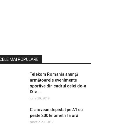
CELE MAI POPULARE
Telekom Romania anunță
următoarele evenimente
sportive din cadrul celei de-a
IX-a...
iulie 30, 2019
Craiovean depistat pe A1 cu
peste 200 kilometri la oră
martie 20, 2017