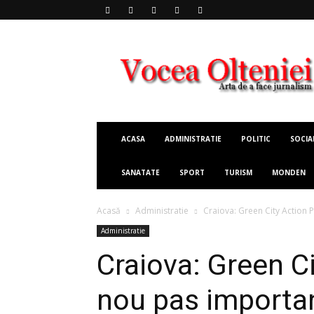
Vocea
Olteniei
ACASA
ADMINISTRATIE
POLITIC
SOCIA
SANATATE
SPORT
TURISM
MONDEN
Acasă
Administratie
Craiova: Green City Action P
Administratie
Craiova: Green C
nou pas importan