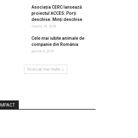
Asociația CERC lansează
proiectul ACCES: Porți
deschise. Minți deschise
martie 29, 2018
Cele mai iubite animale de
companie din România
aprilie 4, 2019
Încărcați mai multe
IMPACT