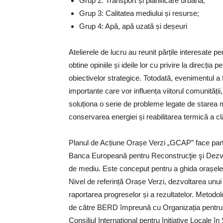
Grup 2: Transport și planificare urbană;
Grup 3: Calitatea mediului și resurse;
Grup 4: Apă, apă uzată și deșeuri
Atelierele de lucru au reunit părțile interesate p
obtine opiniile și ideile lor cu privire la direcț
obiectivelor strategice. Totodată, evenimentul a
importante care vor influența viitorul comunității,
soluționa o serie de probleme legate de starea me
conservarea energiei și reabilitarea termică a clă
Planul de Acțiune Orașe Verzi „GCAP” face parte
Banca Europeană pentru Reconstrucţie şi Dezvo
de mediu. Este conceput pentru a ghida orașele pr
Nivel de referință Orașe Verzi, dezvoltarea unu
raportarea progreselor și a rezultatelor. Metodol
de către BERD împreună cu Organizația pentru
Consiliul Internațional pentru Inițiative Locale î