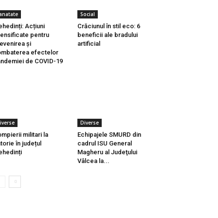
anatate
Social
hedinți: Acțiuni
Crăciunul în stil eco: 6
tensificate pentru
beneficii ale bradului
evenirea și
artificial
mbaterea efectelor
ndemiei de COVID-19
iverse
Diverse
mpierii militari la
Echipajele SMURD din
torie în județul
cadrul ISU General
hedinți
Magheru al Judeţului
Vâlcea la...