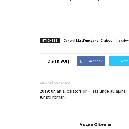
ETICHETE
Centrul Multifuncţional Craiova
craio
DISTRIBUIȚI
Facebook
Twitte
Articolul precedent
2019: un an al călătoriilor – iată unde au ajuns
turiștii români
Vocea Olteniei