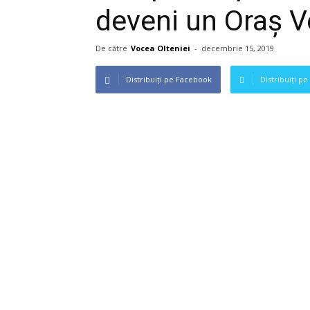
deveni un Oraș V
De către
Vocea Olteniei
-
decembrie 15, 2019
Distribuiți pe Facebook
Distribuiți pe