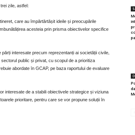
ei zile, astfel:
S
Me
tineret, care au împărtărtășit ideile și preocupările
in
pr
i îmbunătățirea acesteia prin prisma obiectivelor specifice
co
pa
 părți interesate precum reprezentanți ai societății civile,
n sectorul public și privat, cu scopul de a prioritiza
 trebuie abordate în GCAP, pe baza raportului de evaluare
D
Po
da
or interesate de a stabili obiectivele strategice și viziuna
Me
oarele prioritare, pentru care se vor propune soluții în