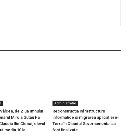
e
Administratie
Vâlcea, de Ziua Imnului
Reconstrucția infrastructurii
imarul Mircia Gutău l-a
informatice și migrarea aplicației e-
laudiu Ilie Clenci, elevul
Terra în Cloudul Guvernamental au
ut media 10 la
fost finalizate