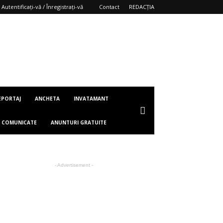
Autentificați-vă / Înregistrați-vă
Contact
REDACȚIA
EPORTAJ
ANCHETA
INVATAMANT
COMUNICATE
ANUNTURI GRATUITE
- Advertisement -