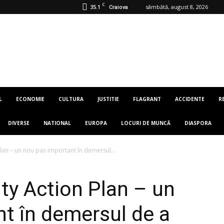
C
35.1
sâmbătă, august 8, 2026
Craiova
L
ECONOMIE
CULTURA
JUSTITIE
FLAGRANT
ACCIDENTE
R
DIVERSE
NATIONAL
EUROPA
LOCURI DE MUNCĂ
DIASPORA
lan – un nou pas important în demersul...
ity Action Plan – un
t în demersul de a