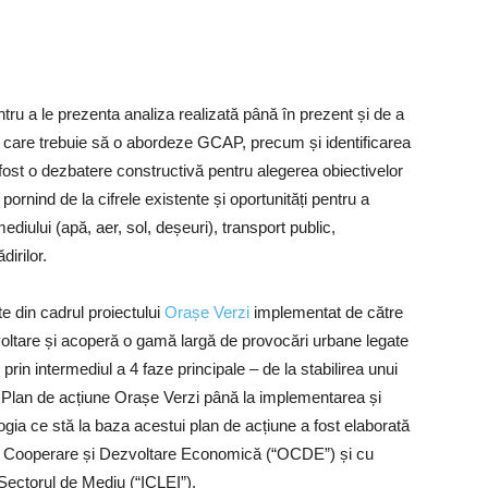
entru a le prezenta analiza realizată până în prezent și de a
ia pe care trebuie să o abordeze GCAP, precum și identificarea
 fost o dezbatere constructivă pentru alegerea obiectivelor
 pornind de la cifrele existente și oportunități pentru a
diului (apă, aer, sol, deșeuri), transport public,
dirilor.
 din cadrul proiectului
Orașe Verzi
implementat de către
ltare și acoperă o gamă largă de provocări urbane legate
in intermediul a 4 faze principale – de la stabilirea unui
i Plan de acțiune Orașe Verzi până la implementarea și
ogia ce stă la baza acestui plan de acțiune a fost elaborată
 Cooperare și Dezvoltare Economică (“OCDE”) și cu
n Sectorul de Mediu (“ICLEI”).