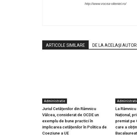
http://www.vocea-olteniei.ro/
ARTICOLE SIMILARE
DE LA ACELAȘI AUTOR
Administratie
Administrati
Juriul Cetățenilor din Râmnicu
La Râmnicu 
Vâlcea, considerat de OCDE un
Național, pr
exemplu de bune practici în
premiat pe C
implicarea cetățenilor în Politica de
care a obțin
Coeziune a UE
Bacalaureat