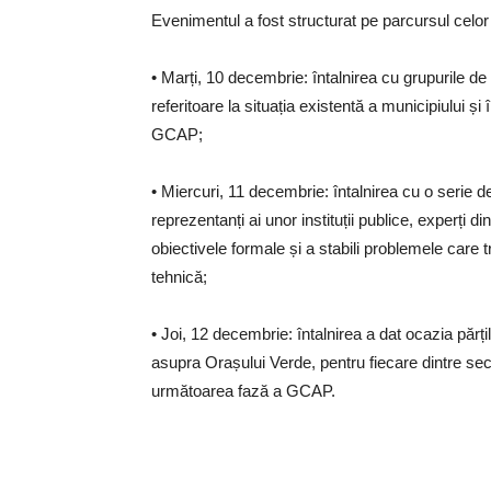
Evenimentul a fost structurat pe parcursul celor tr
• Marți, 10 decembrie: întalnirea cu grupurile de 
referitoare la situația existentă a municipiului ș
GCAP;
• Miercuri, 11 decembrie: întalnirea cu o serie de
reprezentanți ai unor instituții publice, experți di
obiectivele formale și a stabili problemele care
tehnică;
• Joi, 12 decembrie: întalnirea a dat ocazia părțil
asupra Orașului Verde, pentru fiecare dintre sect
următoarea fază a GCAP.