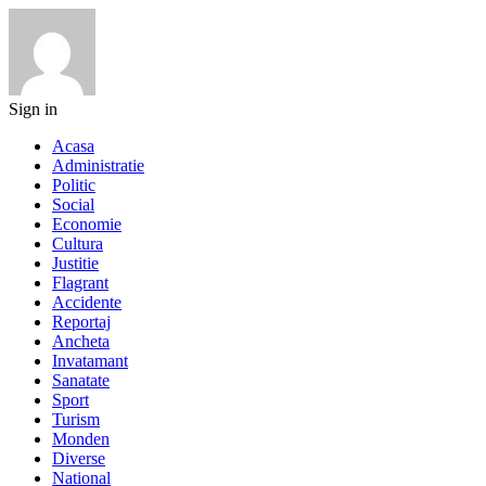
Sign in
Acasa
Administratie
Politic
Social
Economie
Cultura
Justitie
Flagrant
Accidente
Reportaj
Ancheta
Invatamant
Sanatate
Sport
Turism
Monden
Diverse
National