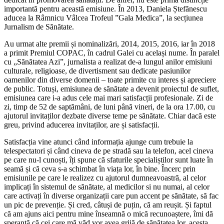
importantă pentru această emisiune. În 2013, Daniela Ștefănescu
aducea la Râmnicu Vâlcea Trofeul ”Gala Medica”, la secțiunea
Jurnalism de Sănătate.
Au urmat alte premii și nominalizări, 2014, 2015, 2016, iar în 2018
a primit Premiul COPAC, în cadrul Galei cu același nume. În paralel
cu „Sănătatea Azi”, jurnalista a realizat de-a lungul anilor emisiuni
culturale, religioase, de divertisment sau dedicate pasiunilor
oamenilor din diverse domenii – toate primite cu interes și apreciere
de public. Totuși, emisiunea de sănătate a devenit proiectul de suflet,
emisiunea care i-a adus cele mai mari satisfacții profesionale. Zi de
zi, timp de 52 de saptămâni, de luni până vineri, de la ora 17.00, cu
ajutorul invitaților dezbate diverse teme pe sănătate. Chiar dacă este
greu, privind aducerea invitaților, are și satisfacții.
Satisfacția vine atunci când informația ajunge cum trebuie la
telespectatori și când cineva de pe stradă sau la telefon, acel cineva
pe care nu-l cunoști, îți spune că sfaturile specialiștilor sunt luate în
seamă și că ceva s-a schimbat în viața lor, în bine. Încerc prin
emisiunile pe care le realizez cu ajutorul dumneavoastră, al celor
implicați în sistemul de sănătate, al medicilor si nu numai, al celor
care activați în diverse organizații care pun accent pe sănătate, să fac
un pic de prevenție. Și cred, câtuși de puțin, că am reușit. Și faptul
că am ajuns aici pentru mine înseamnă o mică recunoaștere, îmi dă
speranță că cei care mă văd vor avea grijă de sănătatea lor, acesta