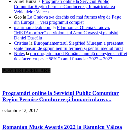
Aurel Bursa
la
Programări online la Serviciul Public
Comunitar Regim Permise Conducere şi Înmatricularea
Vehiculelor Vâlcea
Geo
la
La Craiova s-a deschis cel mai frumos târg de Paște
din Europa! – vezi programul complet
matrimonialeok.com
la
Filarmonica Oltenia Craiova:
“METAmorfoze” cu violonistul Aron Cavassi și pianistul
Daniel Dascălu
Cristina
la
Europarlamentarul Siegfried Mureșan a prezentat
șapte măsuri de sprijin pentru fermieri și pentru mediul rural
Notes
la
dm drogerie markt România anunță o creștere a cifrei
de afaceri cu peste 58% în anul financiar 2022 – 2023
POSTURI POPULARE
Programări online la Serviciul Public Comunitar
Regim Permise Conducere şi Înmatricularea...
octombrie 12, 2017
Romanian Music Awards 2022 la Râmnicu Vâlcea