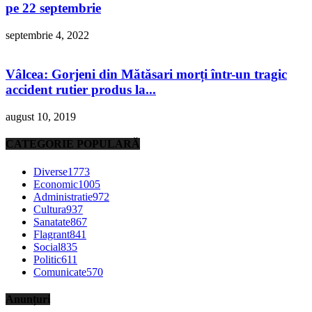
pe 22 septembrie
septembrie 4, 2022
Vâlcea: Gorjeni din Mătăsari morți într-un tragic
accident rutier produs la...
august 10, 2019
CATEGORIE POPULARĂ
Diverse
1773
Economic
1005
Administratie
972
Cultura
937
Sanatate
867
Flagrant
841
Social
835
Politic
611
Comunicate
570
Anunțuri