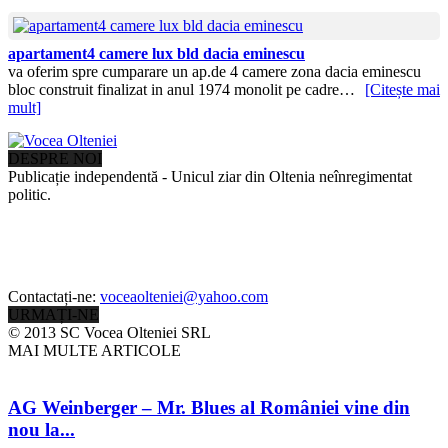
apartament4 camere lux bld dacia eminescu
va oferim spre cumparare un ap.de 4 camere zona dacia eminescu
bloc construit finalizat in anul 1974 monolit pe cadre…
[Citește mai
mult]
DESPRE NOI
Publicație independentă - Unicul ziar din Oltenia neînregimentat
politic.
Contactați-ne:
voceaolteniei@yahoo.com
URMAȚI-NE
© 2013 SC Vocea Olteniei SRL
MAI MULTE ARTICOLE
AG Weinberger – Mr. Blues al României vine din
nou la...