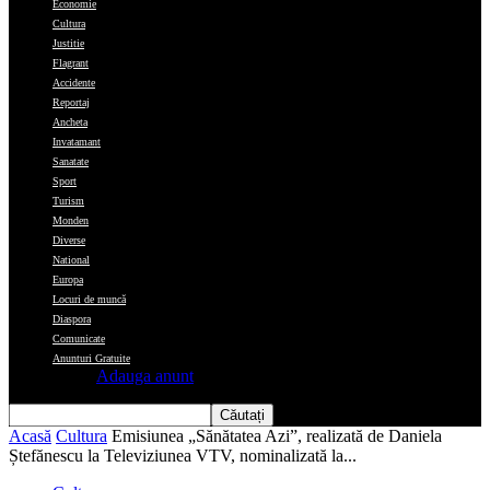
Economie
Cultura
Justitie
Flagrant
Accidente
Reportaj
Ancheta
Invatamant
Sanatate
Sport
Turism
Monden
Diverse
National
Europa
Locuri de muncă
Diaspora
Comunicate
Anunturi Gratuite
Adauga anunt
Acasă
Cultura
Emisiunea „Sănătatea Azi”, realizată de Daniela
Ștefănescu la Televiziunea VTV, nominalizată la...