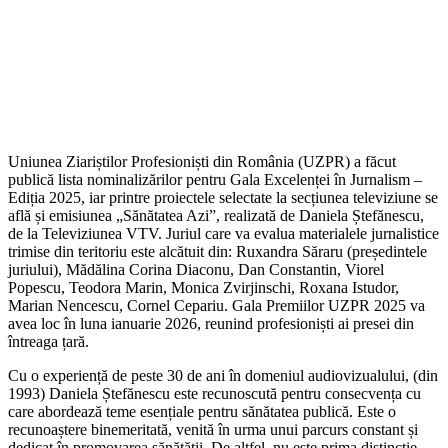
Uniunea Ziariștilor Profesioniști din România (UZPR) a făcut
publică lista nominalizărilor pentru Gala Excelenței în Jurnalism –
Ediția 2025, iar printre proiectele selectate la secțiunea televiziune se
află și emisiunea „Sănătatea Azi”, realizată de Daniela Ștefănescu,
de la Televiziunea VTV. Juriul care va evalua materialele jurnalistice
trimise din teritoriu este alcătuit din: Ruxandra Săraru (președintele
juriului), Mădălina Corina Diaconu, Dan Constantin, Viorel
Popescu, Teodora Marin, Monica Zvirjinschi, Roxana Istudor,
Marian Nencescu, Cornel Cepariu. Gala Premiilor UZPR 2025 va
avea loc în luna ianuarie 2026, reunind profesioniști ai presei din
întreaga țară.
Cu o experiență de peste 30 de ani în domeniul audiovizualului, (din
1993) Daniela Ștefănescu este recunoscută pentru consecvența cu
care abordează teme esențiale pentru sănătatea publică. Este o
recunoaștere binemeritată, venită în urma unui parcurs constant și
dedicat în promovarea sănătății. De altfel, nu este prima distincție