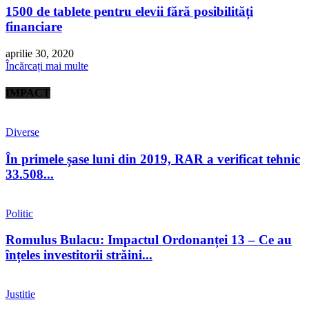
1500 de tablete pentru elevii fără posibilități
financiare
aprilie 30, 2020
Încărcați mai multe
IMPACT
Diverse
În primele șase luni din 2019, RAR a verificat tehnic
33.508...
Politic
Romulus Bulacu: Impactul Ordonanței 13 – Ce au
înțeles investitorii străini...
Justitie