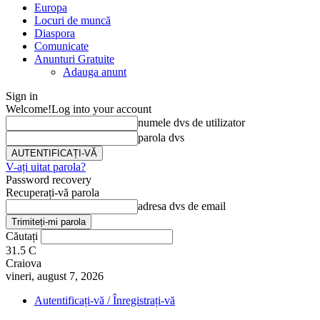
Europa
Locuri de muncă
Diaspora
Comunicate
Anunturi Gratuite
Adauga anunt
Sign in
Welcome!
Log into your account
numele dvs de utilizator
parola dvs
V-ați uitat parola?
Password recovery
Recuperați-vă parola
adresa dvs de email
Căutați
31.5
C
Craiova
vineri, august 7, 2026
Autentificați-vă / Înregistrați-vă