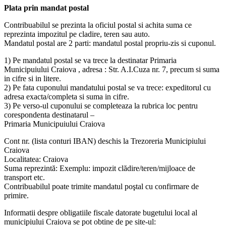
Plata prin mandat postal
Contribuabilul se prezinta la oficiul postal si achita suma ce
reprezinta impozitul pe cladire, teren sau auto.
Mandatul postal are 2 parti: mandatul postal propriu-zis si cuponul.
1) Pe mandatul postal se va trece la destinatar Primaria
Municipuiului Craiova , adresa : Str. A.I.Cuza nr. 7, precum si suma
in cifre si in litere.
2) Pe fata cuponului mandatului postal se va trece: expeditorul cu
adresa exacta/completa si suma in cifre.
3) Pe verso-ul cuponului se completeaza la rubrica loc pentru
corespondenta destinatarul –
Primaria Municipuiului Craiova
Cont nr. (lista conturi IBAN) deschis la Trezoreria Municipiului
Craiova
Localitatea: Craiova
Suma reprezintă: Exemplu: impozit clădire/teren/mijloace de
transport etc.
Contribuabilul poate trimite mandatul poştal cu confirmare de
primire.
Informatii despre obligatiile fiscale datorate bugetului local al
municipiului Craiova se pot obtine de pe site-ul: