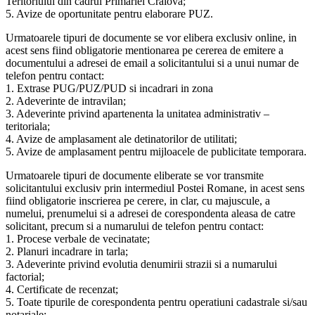
Teritoriului din cadrul Primariei Craiova;
5. Avize de oportunitate pentru elaborare PUZ.
Urmatoarele tipuri de documente se vor elibera exclusiv online, in
acest sens fiind obligatorie mentionarea pe cererea de emitere a
documentului a adresei de email a solicitantului si a unui numar de
telefon pentru contact:
1. Extrase PUG/PUZ/PUD si incadrari in zona
2. Adeverinte de intravilan;
3. Adeverinte privind apartenenta la unitatea administrativ –
teritoriala;
4. Avize de amplasament ale detinatorilor de utilitati;
5. Avize de amplasament pentru mijloacele de publicitate temporara.
Urmatoarele tipuri de documente eliberate se vor transmite
solicitantului exclusiv prin intermediul Postei Romane, in acest sens
fiind obligatorie inscrierea pe cerere, in clar, cu majuscule, a
numelui, prenumelui si a adresei de corespondenta aleasa de catre
solicitant, precum si a numarului de telefon pentru contact:
1. Procese verbale de vecinatate;
2. Planuri incadrare in tarla;
3. Adeverinte privind evolutia denumirii strazii si a numarului
factorial;
4. Certificate de recenzat;
5. Toate tipurile de corespondenta pentru operatiuni cadastrale si/sau
notariale;