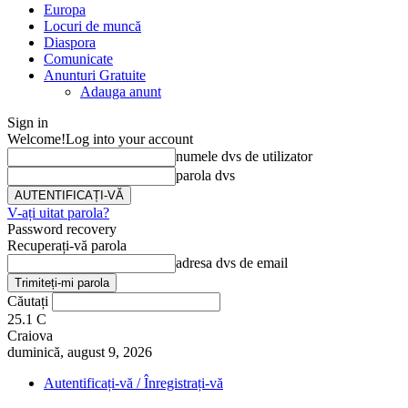
Europa
Locuri de muncă
Diaspora
Comunicate
Anunturi Gratuite
Adauga anunt
Sign in
Welcome!
Log into your account
numele dvs de utilizator
parola dvs
V-ați uitat parola?
Password recovery
Recuperați-vă parola
adresa dvs de email
Căutați
25.1
C
Craiova
duminică, august 9, 2026
Autentificați-vă / Înregistrați-vă