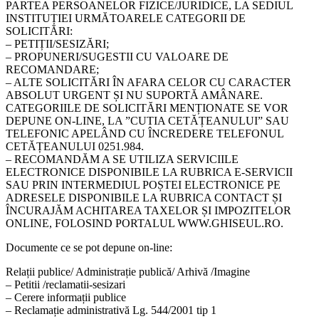
PARTEA PERSOANELOR FIZICE/JURIDICE, LA SEDIUL
INSTITUȚIEI URMĂTOARELE CATEGORII DE
SOLICITĂRI:
– PETIȚII/SESIZĂRI;
– PROPUNERI/SUGESTII CU VALOARE DE
RECOMANDARE;
– ALTE SOLICITĂRI ÎN AFARA CELOR CU CARACTER
ABSOLUT URGENT ȘI NU SUPORTĂ AMÂNARE.
CATEGORIILE DE SOLICITĂRI MENȚIONATE SE VOR
DEPUNE ON-LINE, LA ”CUTIA CETĂȚEANULUI” SAU
TELEFONIC APELÂND CU ÎNCREDERE TELEFONUL
CETĂȚEANULUI 0251.984.
– RECOMANDĂM A SE UTILIZA SERVICIILE
ELECTRONICE DISPONIBILE LA RUBRICA E-SERVICII
SAU PRIN INTERMEDIUL POȘTEI ELECTRONICE PE
ADRESELE DISPONIBILE LA RUBRICA CONTACT ȘI
ÎNCURAJĂM ACHITAREA TAXELOR ȘI IMPOZITELOR
ONLINE, FOLOSIND PORTALUL WWW.GHISEUL.RO.
Documente ce se pot depune on-line:
Relații publice/ Administrație publică/ Arhivă /Imagine
– Petitii /reclamatii-sesizari
– Cerere informații publice
– Reclamație administrativă Lg. 544/2001 tip 1