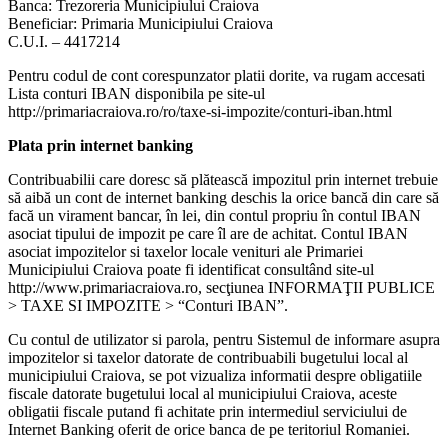
Banca: Trezoreria Municipiului Craiova
Beneficiar: Primaria Municipiului Craiova
C.U.I. – 4417214
Pentru codul de cont corespunzator platii dorite, va rugam accesati
Lista conturi IBAN disponibila pe site-ul
http://primariacraiova.ro/ro/taxe-si-impozite/conturi-iban.html
Plata prin internet banking
Contribuabilii care doresc să plătească impozitul prin internet trebuie
să aibă un cont de internet banking deschis la orice bancă din care să
facă un virament bancar, în lei, din contul propriu în contul IBAN
asociat tipului de impozit pe care îl are de achitat. Contul IBAN
asociat impozitelor si taxelor locale venituri ale Primariei
Municipiului Craiova poate fi identificat consultând site-ul
http://www.primariacraiova.ro, secţiunea INFORMAŢII PUBLICE
> TAXE SI IMPOZITE > “Conturi IBAN”.
Cu contul de utilizator si parola, pentru Sistemul de informare asupra
impozitelor si taxelor datorate de contribuabili bugetului local al
municipiului Craiova, se pot vizualiza informatii despre obligatiile
fiscale datorate bugetului local al municipiului Craiova, aceste
obligatii fiscale putand fi achitate prin intermediul serviciului de
Internet Banking oferit de orice banca de pe teritoriul Romaniei.