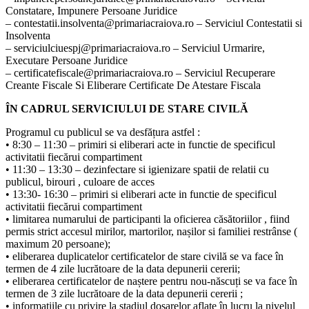
Constatare, Impunere Persoane Juridice
– contestatii.insolventa@primariacraiova.ro – Serviciul Contestatii si
Insolventa
– serviciulciuespj@primariacraiova.ro – Serviciul Urmarire,
Executare Persoane Juridice
– certificatefiscale@primariacraiova.ro – Serviciul Recuperare
Creante Fiscale Si Eliberare Certificate De Atestare Fiscala
ÎN CADRUL SERVICIULUI DE STARE CIVILĂ
Programul cu publicul se va desfățura astfel :
• 8:30 – 11:30 – primiri si eliberari acte in functie de specificul
activitatii fiecărui compartiment
• 11:30 – 13:30 – dezinfectare si igienizare spatii de relatii cu
publicul, birouri , culoare de acces
• 13:30- 16:30 – primiri si eliberari acte in functie de specificul
activitatii fiecărui compartiment
• limitarea numarului de participanti la oficierea căsătoriilor , fiind
permis strict accesul mirilor, martorilor, nașilor si familiei restrânse (
maximum 20 persoane);
• eliberarea duplicatelor certificatelor de stare civilă se va face în
termen de 4 zile lucrătoare de la data depunerii cererii;
• eliberarea certificatelor de naștere pentru nou-născuți se va face în
termen de 3 zile lucrătoare de la data depunerii cererii ;
• informațiile cu privire la stadiul dosarelor aflate în lucru la nivelul