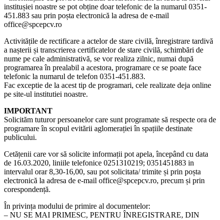
institușiei noastre se pot obține doar telefonic de la numarul 0351-
451.883 sau prin poșta electronică la adresa de e-mail
office@spcepcv.ro
Activitățile de rectificare a actelor de stare civilă, înregistrare tardivă
a nașterii și transcrierea certificatelor de stare civilă, schimbări de
nume pe cale administrativă, se vor realiza zilnic, numai după
programarea în prealabil a acestora, programare ce se poate face
telefonic la numarul de telefon 0351-451.883.
Fac exceptie de la acest tip de programari, cele realizate deja online
pe site-ul institutiei noastre.
IMPORTANT
Solicităm tuturor persoanelor care sunt programate să respecte ora de
programare în scopul evitării aglomerației în spațiile destinate
publicului.
Cetățenii care vor să solicite informații pot apela, începând cu data
de 16.03.2020, liniile telefonice 0251310219; 0351451883 in
intervalul orar 8,30-16,00, sau pot solicitata/ trimite și prin poșta
electronică la adresa de e-mail office@spcepcv.ro, precum și prin
corespondență.
În privința modului de primire al documentelor:
– NU SE MAI PRIMESC, PENTRU ÎNREGISTRARE, DIN