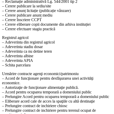
– Reclamație administrativă Lg. 544/2001 tip 2
– Cerere publicare la sediu/site
– Cerere anunț licitație (publicație vânzare)
– Cerere publicare anunț mediu
– Cerere înscriere CCPT
– Cerere eliberare copii documente din arhiva instituției
– Cerere efectuare stagiu practică
Registrul agricol
– Adeverinta din registrul agricol
– Adeverinta stadiu dosar
– Adeverinta ca nu detine teren
– Adeverinta albine
– Adeverinta APIA
– Schita parcelara
Urmărire contracte agenţi economici/patrimoniu
– Acord de funcţionare pentru desfăşurarea unei activităţi
economice.
– Autorizaţie de funcţionare alimentaţie publică.
– Acord pentru ocuparea temporară a domeniului public
– Prelungire Acord pentru ocuparea temporară a domeniului public
– Eliberare acord cale de acces la spaţiile cu altă destinaţie
– Prelungire contract de inchiriere chiosc
– Prelungire contract de inchiriere pentru terenul ocupat de