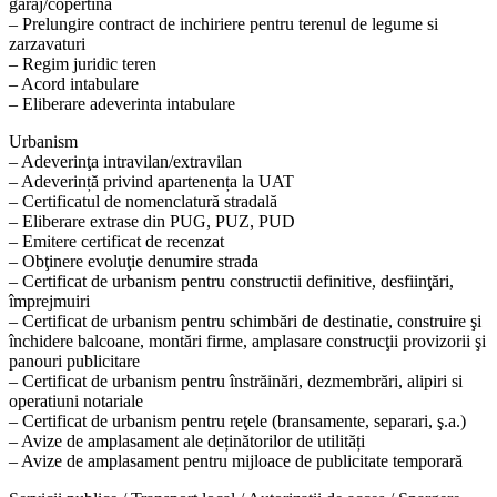
garaj/copertină
– Prelungire contract de inchiriere pentru terenul de legume si
zarzavaturi
– Regim juridic teren
– Acord intabulare
– Eliberare adeverinta intabulare
Urbanism
– Adeverinţa intravilan/extravilan
– Adeverință privind apartenența la UAT
– Certificatul de nomenclatură stradală
– Eliberare extrase din PUG, PUZ, PUD
– Emitere certificat de recenzat
– Obţinere evoluţie denumire strada
– Certificat de urbanism pentru constructii definitive, desfiinţări,
împrejmuiri
– Certificat de urbanism pentru schimbări de destinatie, construire şi
închidere balcoane, montări firme, amplasare construcţii provizorii şi
panouri publicitare
– Certificat de urbanism pentru înstrăinări, dezmembrări, alipiri si
operatiuni notariale
– Certificat de urbanism pentru reţele (bransamente, separari, ş.a.)
– Avize de amplasament ale deținătorilor de utilități
– Avize de amplasament pentru mijloace de publicitate temporară