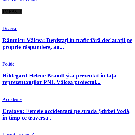
IMPACT
Diverse
Râmnicu Vâlcea: Depistați în trafic fără declarații pe
proprie răspundere, au...
Politic
Hildegard Helene Brandl şi-a prezentat în faţa
reprezentanţilor PNL Vâlcea proiectul...
Accidente
Craiova: Femeie accidentată pe strada Ştirbei Vodă,
în timp ce traversa...
Locuri de muncă