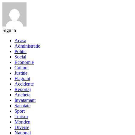
Sign in
Acasa
Administratie
Politic
Social
Economie
Cultura
Justitie
Flagrant
Accidente
Reportaj
Ancheta
Invatamant
Sanatate
Sport
Turism
Monden
Diverse
National