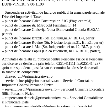
LUNI-VINERI, 9.00-11.00
– Suspendarea activitatii de lucru cu publicul la urmatoarele sedii ale
Directiei Impozite si Taxe:
– punct de încasare Calea Bucureşti nr. 51C (Piaţa centrală)
– punct de încasare str. Mitropolit Firmilian nr. 14
– punct de încasare Craioviţa Noua (Bulevardul Oltenia Bl.65A1-
parter),
– punct de încasare Brazda (Str. Doljului,nr.37, Bl. G4, parter
– punct de încasare Rovine (Str. Nicolae Iorga,nr.31, Bl. E1, parter),
– punct de încasare 1 Mai (Str. Independentei nr. 12, Bl.7, parter),
– punct de încasare Lapus (Calea Bucuresti, nr.137,Bl.T6, parter),
Activitatea de relatii cu publicul pentru Persoane Fizice si Persoane
Juridice se va desfasura prin telefon 0251/411111,fax0251414237
,prin corespondenta postala sau electronica la adresele de e-mail,
in functie de competente:
– direxec_dit@primariacraiova.ro
– serviciulciuespf@primariacraiova.ro – Serviciul Constatare
Impunere Control Persoane Fizice
– serviciuluespf@primariacraiova.ro – Serviciul Urmarire,Executare
Silita Persoane Fizice
– ciuperceanu.daniela@primariacraiova.ro – Serviciul Contabilitate
si Prelucrare Date
– impunerepersoanejuridice@primariacraiova.ro – Serviciul