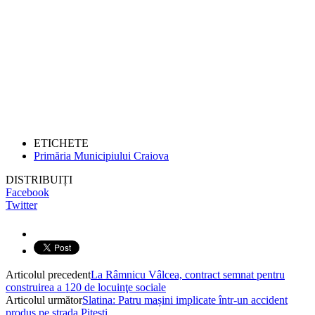
ETICHETE
Primăria Municipiului Craiova
DISTRIBUIȚI
Facebook
Twitter
Articolul precedent
La Râmnicu Vâlcea, contract semnat pentru
construirea a 120 de locuinţe sociale
Articolul următor
Slatina: Patru mașini implicate într-un accident
produs pe strada Pitești