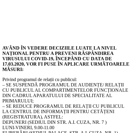
AVÂND ÎN VEDERE DECIZIILE LUATE LA NIVEL
NAȚIONAL PENTRU A PREVENI RĂSPÂNDIREA
VIRUSULUI COVID-19, ÎNCEPÂND CU DATA DE
17.03.2020, VOR FI PUSE ÎN APLICARE URMĂTOARELE
MĂSURI:
Privind programul de relații cu publicul:
– SE SUSPENDĂ PROGRAMUL DE AUDIENȚE/ RELAȚII
CU PUBLICUL AL COMPARTIMENTELOR FUNCȚIONALE
DIN CADRUL APARATULUI DE SPECIALITATE AL
PRIMARULUI;
– SE REDUCE PROGRAMUL DE RELAȚII CU PUBLICUL
LA CENTRUL DE INFORMAȚII PENTRU CETĂȚENI
(REGISTRATURA), ASTFEL:
DEPUNERI (SEDIUL DIN STR. A.I. CUZA, NR. 7 )
LUNI-VINERI, 9.00-11.00
ELIBERĂRI (SEDIUL PALACE, STR. A.I. CUZA, NR. 1)