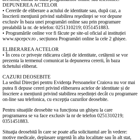
DEPUNEREA ACTELOR
• Cererile de eliberare a actului de identitate sau, după caz, a
înscrierii menţiunii privind stabilirea reşedinţei se vor depune
exclusiv în baza unei programări online sau prin programare
prealabilă la nr. de telefon: 0251310219; 0351451883.
• Programările online vor fi făcute pe site-ul oficial al instituției
www.spcepcv.ro , secțiunea Programări online la cele 2 ghișee.
ELIBERAREA ACTELOR
• În ceea ce privește ridicarea cărții de identitate, cetățenii se vor
prezenta la termenul comunicat la depunerea cererii, în baza
tichetului eliberat.
CAZURI DEOSEBITE
La sediul Direcţiei pentru Evidenţa Persoanelor Craiova nu vor mai
putea fi depuse cereri privind eliberarea actelor de identitate și de
înscriere a mențiunii privind stabilirea reședinței decât cu programare
on-line sau telefonica, cu excepția cazurilor deosebite.
Pentru situațiile deosebite va funcționa un ghișeu la care
programarea se va face exclusiv la nr de telefon 0251310219;
0351451883.
Situaţia deosebită în care se poate afla solicitantul are în vedere:
motive medicale, deplasare urgentă în alta localitate sau în alt stat,