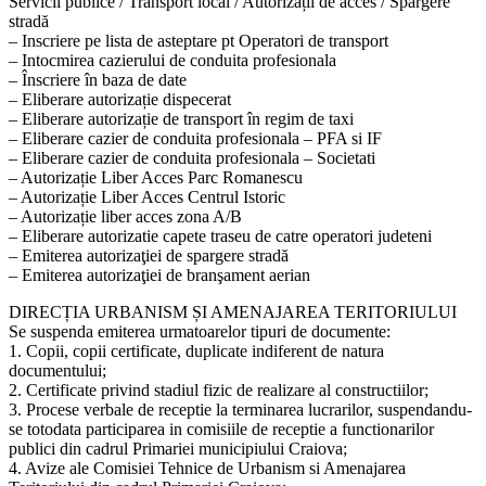
Servicii publice / Transport local / Autorizații de acces / Spargere
stradă
– Inscriere pe lista de asteptare pt Operatori de transport
– Intocmirea cazierului de conduita profesionala
– Înscriere în baza de date
– Eliberare autorizație dispecerat
– Eliberare autorizație de transport în regim de taxi
– Eliberare cazier de conduita profesionala – PFA si IF
– Eliberare cazier de conduita profesionala – Societati
– Autorizație Liber Acces Parc Romanescu
– Autorizație Liber Acces Centrul Istoric
– Autorizație liber acces zona A/B
– Eliberare autorizatie capete traseu de catre operatori judeteni
– Emiterea autorizaţiei de spargere stradă
– Emiterea autorizaţiei de branşament aerian
DIRECȚIA URBANISM ȘI AMENAJAREA TERITORIULUI
Se suspenda emiterea urmatoarelor tipuri de documente:
1. Copii, copii certificate, duplicate indiferent de natura
documentului;
2. Certificate privind stadiul fizic de realizare al constructiilor;
3. Procese verbale de receptie la terminarea lucrarilor, suspendandu-
se totodata participarea in comisiile de receptie a functionarilor
publici din cadrul Primariei municipiului Craiova;
4. Avize ale Comisiei Tehnice de Urbanism si Amenajarea