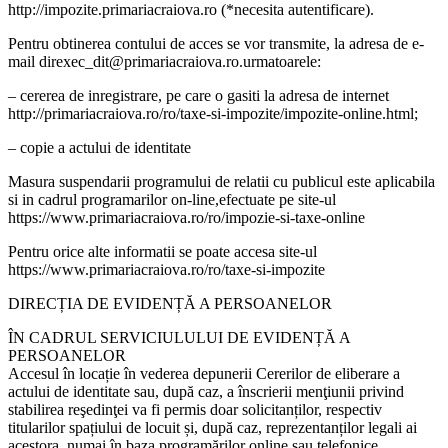
http://impozite.primariacraiova.ro (*necesita autentificare).
Pentru obtinerea contului de acces se vor transmite, la adresa de e-
mail direxec_dit@primariacraiova.ro.urmatoarele:
– cererea de inregistrare, pe care o gasiti la adresa de internet
http://primariacraiova.ro/ro/taxe-si-impozite/impozite-online.html;
– copie a actului de identitate
Masura suspendarii programului de relatii cu publicul este aplicabila
si in cadrul programarilor on-line,efectuate pe site-ul
https://www.primariacraiova.ro/ro/impozie-si-taxe-online
Pentru orice alte informatii se poate accesa site-ul
https://www.primariacraiova.ro/ro/taxe-si-impozite
DIRECȚIA DE EVIDENȚĂ A PERSOANELOR
ÎN CADRUL SERVICIULULUI DE EVIDENȚĂ A
PERSOANELOR
Accesul în locație în vederea depunerii Cererilor de eliberare a
actului de identitate sau, după caz, a înscrierii menţiunii privind
stabilirea reşedinţei va fi permis doar solicitanților, respectiv
titularilor spațiului de locuit și, după caz, reprezentanților legali ai
acestora, numai în baza programărilor online sau telefonice.