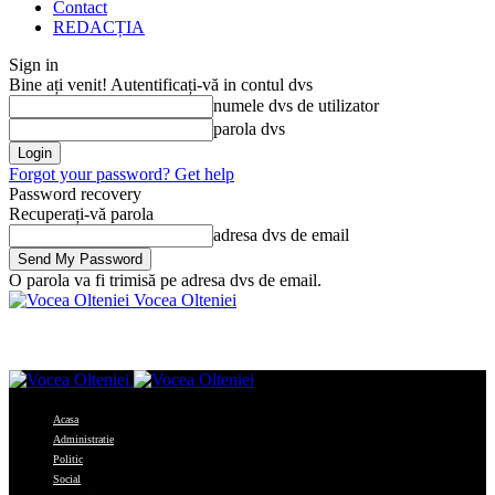
Contact
REDACȚIA
Sign in
Bine ați venit! Autentificați-vă in contul dvs
numele dvs de utilizator
parola dvs
Forgot your password? Get help
Password recovery
Recuperați-vă parola
adresa dvs de email
O parola va fi trimisă pe adresa dvs de email.
Vocea Olteniei
Acasa
Administratie
Politic
Social