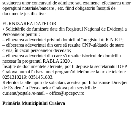
susţinerea unor concursuri de admitere sau examene, efectuarea unor
operaţiuni notariale/bancare , etc. fiind obligatoriu însoțită de
documente justificative.
FURNIZAREA DATELOR
• Solicitările de furnizare date din Registrul Național de Evidență a
Persoanelor pentru :
– eliberarea adeverinței privind domiciliul înregistrat în R.N.E.P.;
– eliberarea adeverinței din care să rezulte CNP-ul/datele de stare
civilă, în cazul persoanelor decedate;
– eliberarea adeverinței din care să rezulte istoricul de domiciliu
necesar în programul RABLA 2020 .
însoțite de documentele aferente, pot fi depuse la secretariatul DEP
Craiova numai în baza unei programări telefonice la nr. de telefon:
0251310219; 0351451883.
Referitor la alte tipuri de solicitări, acestea pot fi transmise Direcției
de Evidență a Persoanelor Craiova prin servicii de
curierat/poștale./e-mail – office@spcepcv.ro
Primăria Municipiului Craiova