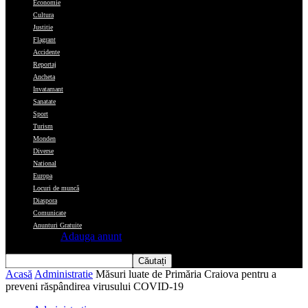
Economie
Cultura
Justitie
Flagrant
Accidente
Reportaj
Ancheta
Invatamant
Sanatate
Sport
Turism
Monden
Diverse
National
Europa
Locuri de muncă
Diaspora
Comunicate
Anunturi Gratuite
Adauga anunt
Acasă
Administratie
Măsuri luate de Primăria Craiova pentru a
preveni răspândirea virusului COVID-19