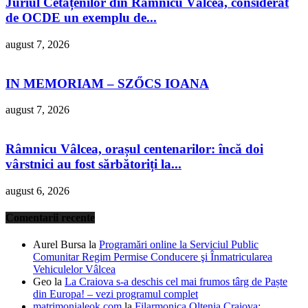
Juriul Cetățenilor din Râmnicu Vâlcea, considerat
de OCDE un exemplu de...
august 7, 2026
IN MEMORIAM – SZŐCS IOANA
august 7, 2026
Râmnicu Vâlcea, orașul centenarilor: încă doi
vârstnici au fost sărbătoriți la...
august 6, 2026
Comentarii recente
Aurel Bursa
la
Programări online la Serviciul Public
Comunitar Regim Permise Conducere şi Înmatricularea
Vehiculelor Vâlcea
Geo
la
La Craiova s-a deschis cel mai frumos târg de Paște
din Europa! – vezi programul complet
matrimonialeok.com
la
Filarmonica Oltenia Craiova: