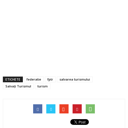
ETICHETE
federatie
fptr
salvarea turismului
Salvați Turismul
turism