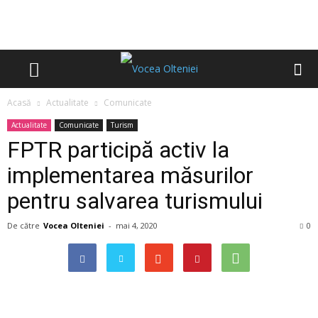
Acasă
Actualitate
Comunicate
Actualitate
Comunicate
Turism
FPTR participă activ la
implementarea măsurilor
pentru salvarea turismului
De către
Vocea Olteniei
-
mai 4, 2020
0