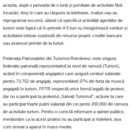
aceștia, după o perioada de o lună și jumătate de activitate fără
încasări, timp în care au răspuns la telefoane, mailuri sau au
reprogramat excursii, uitand că specificul activității agențiilor de
turism este faptul că în primele 4-5 luni nu înregistrează venituri și
activitatea trebuie susținută din resurse proprii, credite bancare
sau avansuri primite de la turiști.
Federația Patronatelor din Turismul Românesc este singura
federație patronală reprezentativă la nivel de ramură (Turism),
având în componență angajatori care asigură venituri salariale
pentru 73.752 de angajați, reprezentând 37% din forța de muncă
angajată în turism. FPTR respectă orice formă legală de protest,
dar nu a participat la protestul „Salvați Turismul”, acțiune la care
au participat foarte puțini salariați din cei peste 200.000 din ramura
de activitate turism. Pentru o corectă informare a opiniei publice,
menționăm ca la acest protest nu au participat și hotelierii, asa
cum eronat a aparut în mass-media.