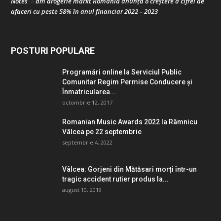
Notes
dm drogerie markt România anunță o creștere a cifrei de
la
afaceri cu peste 58% în anul financiar 2022 – 2023
POSTURI POPULARE
Programări online la Serviciul Public
Comunitar Regim Permise Conducere şi
Înmatricularea...
octombrie 12, 2017
Romanian Music Awards 2022 la Râmnicu
Vâlcea pe 22 septembrie
septembrie 4, 2022
Vâlcea: Gorjeni din Mătăsari morți într-un
tragic accident rutier produs la...
august 10, 2019