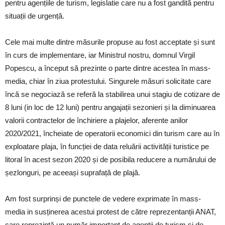
pentru agențiile de turism, legislatie care nu a fost gandită pentru
situații de urgență.
Cele mai multe dintre măsurile propuse au fost acceptate și sunt
în curs de implementare, iar Ministrul nostru, domnul Virgil
Popescu, a început să prezinte o parte dintre acestea în mass-
media, chiar în ziua protestului. Singurele măsuri solicitate care
încă se negociază se referă la stabilirea unui stagiu de cotizare de
8 luni (in loc de 12 luni) pentru angajații sezonieri și la diminuarea
valorii contractelor de închiriere a plajelor, aferente anilor
2020/2021, încheiate de operatorii economici din turism care au în
exploatare plaja, în funcției de data reluării activității turistice pe
litoral în acest sezon 2020 și de posibila reducere a numărului de
șezlonguri, pe aceeași suprafață de plajă.
Am fost surprinși de punctele de vedere exprimate în mass-
media in susținerea acestui protest de către reprezentanții ANAT,
care reprezintă un număr important de agenții de turism și de