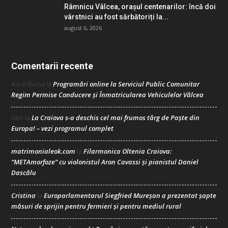
Râmnicu Vâlcea, orașul centenarilor: încă doi
vârstnici au fost sărbătoriți la...
august 6, 2026
Comentarii recente
Programări online la Serviciul Public Comunitar
Aurel Bursa
la
Regim Permise Conducere şi Înmatricularea Vehiculelor Vâlcea
La Craiova s-a deschis cel mai frumos târg de Paște din
Geo
la
Europa! – vezi programul complet
matrimonialeok.com
Filarmonica Oltenia Craiova:
la
“METAmorfoze” cu violonistul Aron Cavassi și pianistul Daniel
Dascălu
Cristina
Europarlamentarul Siegfried Mureșan a prezentat șapte
la
măsuri de sprijin pentru fermieri și pentru mediul rural