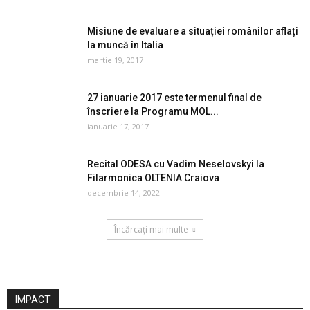
Misiune de evaluare a situației românilor aflați
la muncă în Italia
martie 19, 2017
27 ianuarie 2017 este termenul final de
înscriere la Programu MOL...
ianuarie 17, 2017
Recital ODESA cu Vadim Neselovskyi la
Filarmonica OLTENIA Craiova
decembrie 14, 2022
Încărcați mai multe
IMPACT