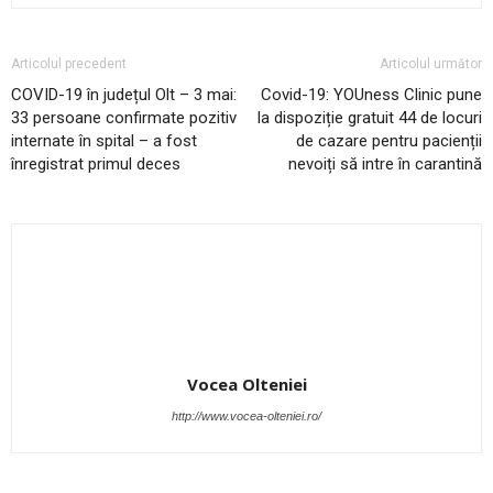
Articolul precedent
Articolul următor
COVID-19 în județul Olt – 3 mai:
Covid-19: YOUness Clinic pune
33 persoane confirmate pozitiv
la dispoziție gratuit 44 de locuri
internate în spital – a fost
de cazare pentru pacienții
înregistrat primul deces
nevoiți să intre în carantină
Vocea Olteniei
http://www.vocea-olteniei.ro/