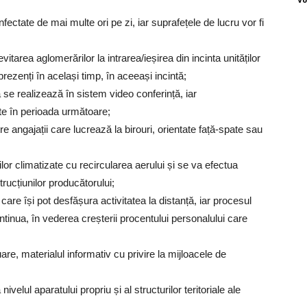
zinfectate de mai multe ori pe zi, iar suprafețele de lucru vor fi
tarea aglomerărilor la intrarea/ieșirea din incinta unităților
prezenți în același timp, în aceeași incintă;
să se realizează în sistem video conferință, iar
ate în perioada următoare;
 angajații care lucrează la birouri, orientate față-spate sau
or climatizate cu recircularea aerului și se va efectua
trucțiunilor producătorului;
care își pot desfășura activitatea la distanță, iar procesul
ontinua, în vederea creșterii procentului personalului care
nuare, materialul informativ cu privire la mijloacele de
nivelul aparatului propriu și al structurilor teritoriale ale