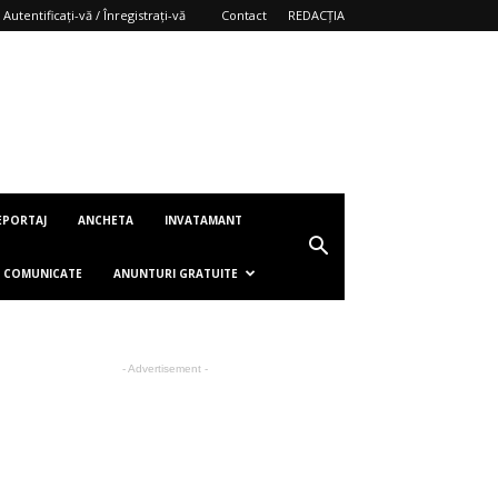
Autentificați-vă / Înregistrați-vă
Contact
REDACȚIA
EPORTAJ
ANCHETA
INVATAMANT
COMUNICATE
ANUNTURI GRATUITE
- Advertisement -