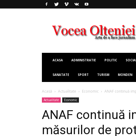
Vocea
Olteniei
ACASA
ADMINISTRATIE
POLITIC
SOCIA
SANATATE
SPORT
TURISM
MONDEN
Acasă
Actualitate
Economic
ANAF continuă impl
Actualitate
Economic
ANAF continuă 
măsurilor de prot