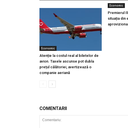
Economic
Premierul I
situația din
aproviziona
Economic
Atenție la costul real al biletelor de
avion. Taxele ascunse pot dubla
prețul călătoriei, avertizează o
companie aeriană
COMENTARII