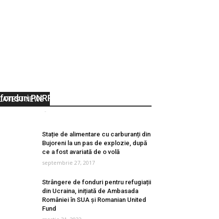
Studii de piață pentru licitații din
fonduri PNRR
LATEST NEWS
Vocea Olteniei
-
august 15, 2022
0
Stație de alimentare cu carburanți din
Bujoreni la un pas de explozie, după
ce a fost avariată de o volă
septembrie 27, 2017
Strângere de fonduri pentru refugiații
din Ucraina, inițiată de Ambasada
României în SUA și Romanian United
Fund