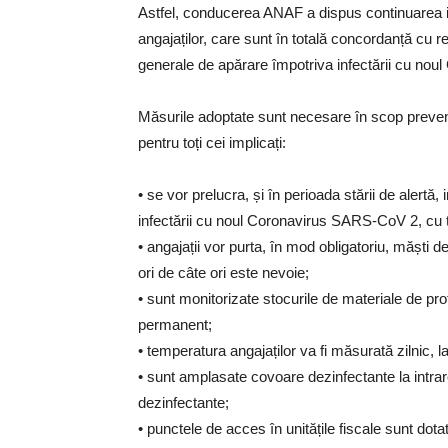
Astfel, conducerea ANAF a dispus continuarea imp
angajaților, care sunt în totală concordanță cu r
generale de apărare împotriva infectării cu no
Măsurile adoptate sunt necesare în scop preventiv
pentru toți cei implicați:
• se vor prelucra, și în perioada stării de alertă,
infectării cu noul Coronavirus SARS-CoV 2, cu toț
• angajații vor purta, în mod obligatoriu, măști d
ori de câte ori este nevoie;
• sunt monitorizate stocurile de materiale de prot
permanent;
• temperatura angajaților va fi măsurată zilnic, 
• sunt amplasate covoare dezinfectante la intrar
dezinfectante;
• punctele de acces în unitățile fiscale sunt dota