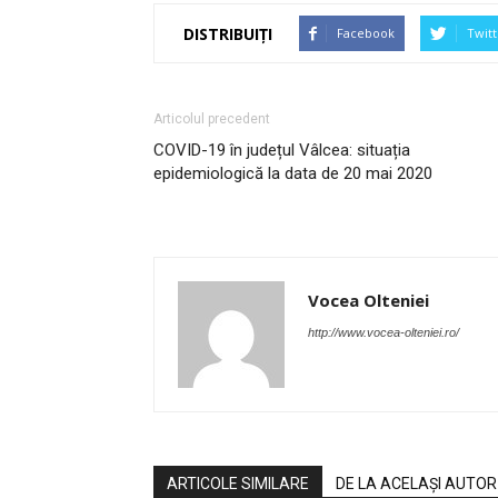
DISTRIBUIȚI
Facebook
Twitt
Articolul precedent
COVID-19 în județul Vâlcea: situația
epidemiologică la data de 20 mai 2020
Vocea Olteniei
http://www.vocea-olteniei.ro/
ARTICOLE SIMILARE
DE LA ACELAȘI AUTOR