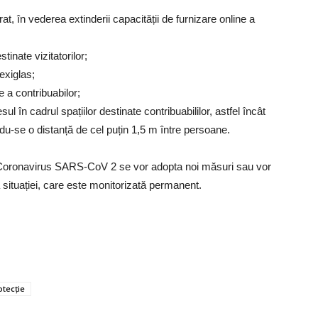
erat, în vederea extinderii capacității de furnizare online a
tinate vizitatorilor;
lexiglas;
e a contribuabilor;
sul în cadrul spațiilor destinate contribuabililor, astfel încât
ndu-se o distanță de cel puțin 1,5 m între persoane.
ui Coronavirus SARS-CoV 2 se vor adopta noi măsuri sau vor
a situației, care este monitorizată permanent.
tecție