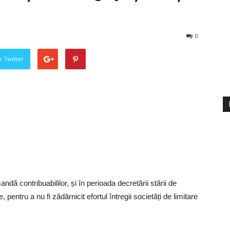
0
pe Twitter
ă contribuabililor, și în perioada decretării stării de
e, pentru a nu fi zădărnicit efortul întregii societăți de limitare