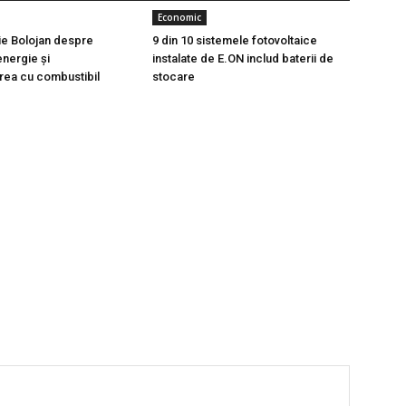
Economic
lie Bolojan despre
9 din 10 sistemele fotovoltaice
 energie și
instalate de E.ON includ baterii de
rea cu combustibil
stocare