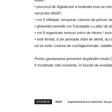
ANAF;
• procesul de digitalizare a instituției este accel
serviciilor ANAF;
• vor fi înființate, temporar, camere de primire des
• ghișeele/casieriile vor fi protejate cu plăci de p
• vor fi organizate sensuri unice de intrare / ieșir
• este limitat, și pe perioada stării de alertă, acce
să se evite crearea de cozi/aglomerație, stabili
Pentru gestionarea prevenirii răspândirii noul
fi menținute cele existente, în funcție de evoluți
ETICHETE
ANAF
implementarea măsurilor de pro