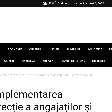
C
22.8
vineri, august 7, 2026
Craiova
L
ECONOMIE
CULTURA
JUSTITIE
FLAGRANT
ACCIDENTE
R
DIVERSE
NATIONAL
EUROPA
LOCURI DE MUNCĂ
DIASPORA
ementarea măsurilor de protecție a angajaților și contribuabililor
implementarea
ecție a angajaților și