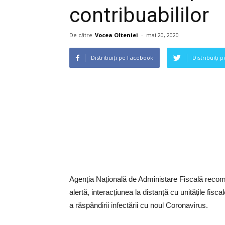
contribuabililor
De către
Vocea Olteniei
-
mai 20, 2020
Distribuiți pe Facebook
Distribuiți 
Agenția Națională de Administare Fiscală recomand
alertă, interacțiunea la distanță cu unitățile fiscal
a răspândirii infectării cu noul Coronavirus.