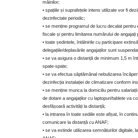
mâinilor;
• spațiile și suprafețele intens utilizate vor fi de
dezinfectate periodic;
• se menține programul de lucru decalat pentru evi
fiscale și pentru limitarea numărului de angajați 
• toate ședintele, întâlnirile cu participare extin
delegațiile/deplasările angajaților sunt suspend
• se va asigura o distanță de minimum 1,5 m între
spate-spate;
• se va efectua săptămânal nebulizarea încăperil
dezinfecția instalației de climatizare conform ins
• se menține munca la domiciliu pentru salariații 
de dotare a angajaților cu laptopuri/tablete va c
desfășoară activități la distanță;
• la intrarea în toate sediile este afișat, în conti
comunicare la distanță cu ANAF;
• se va extinde utilizarea semnăturilor digitale, la 