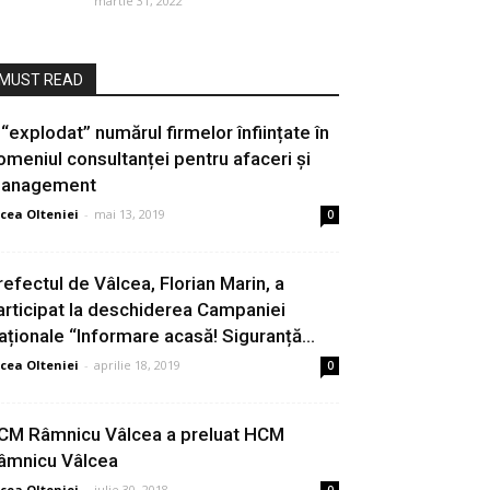
martie 31, 2022
MUST READ
 “explodat” numărul firmelor înființate în
omeniul consultanței pentru afaceri și
anagement
cea Olteniei
-
mai 13, 2019
0
refectul de Vâlcea, Florian Marin, a
articipat la deschiderea Campaniei
aționale “Informare acasă! Siguranță...
cea Olteniei
-
aprilie 18, 2019
0
CM Râmnicu Vâlcea a preluat HCM
âmnicu Vâlcea
cea Olteniei
-
iulie 30, 2018