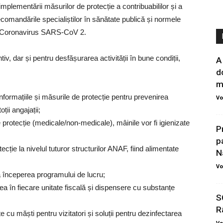
lementării măsurilor de protecție a contribuabililor și a
ecomandările specialiștilor în sănătate publică și normele
ul Coronavirus SARS-CoV 2.
, dar și pentru desfășurarea activității în bune condiții,
A
d
m
 informațiile și măsurile de protecție pentru prevenirea
Vo
ii angajații;
e protecție (medicale/non-medicale), mâinile vor fi igienizate
P
p
ecție la nivelul tuturor structurilor ANAF, fiind alimentate
N
Vo
la începerea programului de lucru;
ea în fiecare unitate fiscală și dispensere cu substanțe
S
R
te cu măști pentru vizitatori și soluții pentru dezinfectarea
Vo