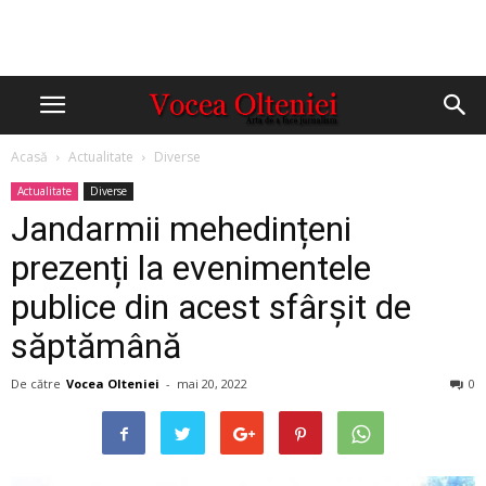
Acasă
Actualitate
Diverse
Actualitate
Diverse
Jandarmii mehedințeni
prezenți la evenimentele
publice din acest sfârșit de
săptămână
De către
Vocea Olteniei
-
mai 20, 2022
0