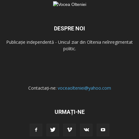
DESPRE NOI
Publicație independentă - Unicul ziar din Oltenia neînregimentat
politic.
Contactați-ne:
voceaolteniei@yahoo.com
URMAȚI-NE