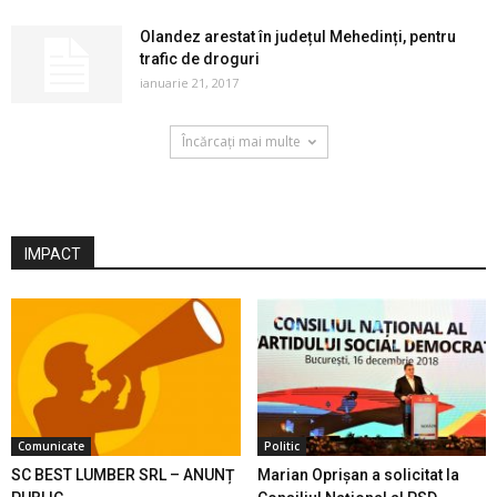
Olandez arestat în județul Mehedinți, pentru
trafic de droguri
ianuarie 21, 2017
Încărcați mai multe
IMPACT
Comunicate
Politic
SC BEST LUMBER SRL – ANUNȚ
Marian Oprişan a solicitat la