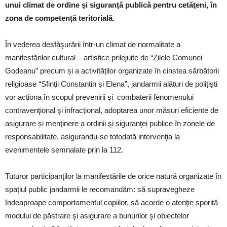
unui climat de ordine şi siguranţă publică pentru cetăţeni, în
zona de competență teritorială.
În vederea desfăşurării într-un climat de normalitate a
manifestărilor cultural – artistice prilejuite de “Zilele Comunei
Godeanu” precum și a activităților organizate în cinstea sărbătorii
religioase “Sfinții Constantin și Elena”, jandarmii alături de polițiști
vor acționa în scopul prevenirii și combaterii fenomenului
contravenţional şi infracțional, adoptarea unor măsuri eficiente de
asigurare și menţinere a ordinii şi siguranţei publice în zonele de
responsabilitate, asigurandu-se totodată intervenţia la
evenimentele semnalate prin la 112.
Tuturor participanţilor la manifestările de orice natură organizate în
spațiul public jandarmii le recomandăm: să supravegheze
îndeaproape comportamentul copiilor, să acorde o atenţie sporită
modului de păstrare şi asigurare a bunurilor şi obiectelor