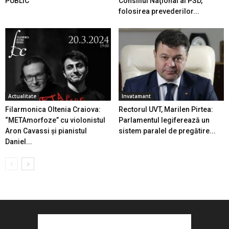
PUBLIC
Consiliul Naţional al PSD,
folosirea prevederilor...
Actualitate
Invatamant
Filarmonica Oltenia Craiova:
Rectorul UVT, Marilen Pirtea:
“METAmorfoze” cu violonistul
Parlamentul legiferează un
Aron Cavassi și pianistul
sistem paralel de pregătire...
Daniel...