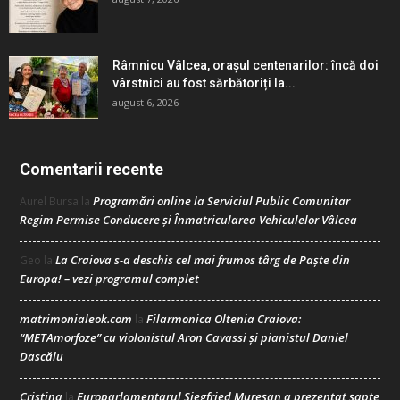
Râmnicu Vâlcea, orașul centenarilor: încă doi
vârstnici au fost sărbătoriți la...
august 6, 2026
Comentarii recente
Programări online la Serviciul Public Comunitar
Aurel Bursa
la
Regim Permise Conducere şi Înmatricularea Vehiculelor Vâlcea
La Craiova s-a deschis cel mai frumos târg de Paște din
Geo
la
Europa! – vezi programul complet
matrimonialeok.com
Filarmonica Oltenia Craiova:
la
“METAmorfoze” cu violonistul Aron Cavassi și pianistul Daniel
Dascălu
Cristina
Europarlamentarul Siegfried Mureșan a prezentat șapte
la