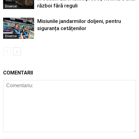
război fără reguli
Diverse
Misiunile jandarmilor doljeni, pentru
siguranța cetățenilor
Diverse
COMENTARII