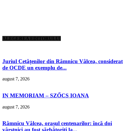
ALEGEREA EDITORULUI
Juriul Cetățenilor din Râmnicu Vâlcea, considerat
de OCDE un exemplu de...
august 7, 2026
IN MEMORIAM – SZŐCS IOANA
august 7, 2026
Râmnicu Vâlcea, orașul centenarilor: încă doi
vârstnici au fost sărbătoriți la...