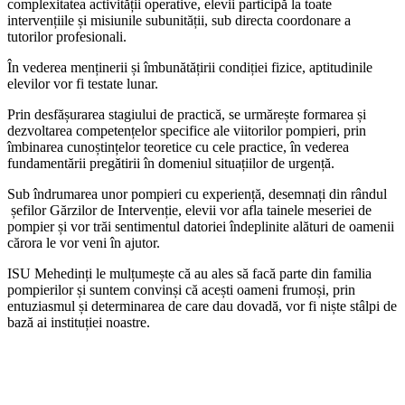
complexitatea activității operative, elevii participă la toate
intervențiile și misiunile subunității, sub directa coordonare a
tutorilor profesionali.
În vederea menținerii și îmbunătățirii condiției fizice, aptitudinile
elevilor vor fi testate lunar.
Prin desfășurarea stagiului de practică, se urmărește formarea și
dezvoltarea competențelor specifice ale viitorilor pompieri, prin
îmbinarea cunoștințelor teoretice cu cele practice, în vederea
fundamentării pregătirii în domeniul situațiilor de urgență.
Sub îndrumarea unor pompieri cu experiență, desemnați din rândul
șefilor Gărzilor de Intervenție, elevii vor afla tainele meseriei de
pompier și vor trăi sentimentul datoriei îndeplinite alături de oamenii
cărora le vor veni în ajutor.
ISU Mehedinți le mulțumește că au ales să facă parte din familia
pompierilor și suntem convinși că acești oameni frumoși, prin
entuziasmul și determinarea de care dau dovadă, vor fi niște stâlpi de
bază ai instituției noastre.