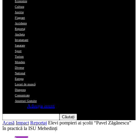
Economie
Cultura
Justitie
Flagrant
Accidente
Reportaj
Ancheta
Invatamant
Sanatate
Sport
Turism
Monden
Diverse
National
Europa
Locuri de muncă
Diaspora
Comunicate
Anunturi Gratuite
Adauga anunt
Acasă
Impact
Reportaj
Elevi pompieri ai școlii “Pavel Zăgănescu”
în practică la ISU Mehedinți