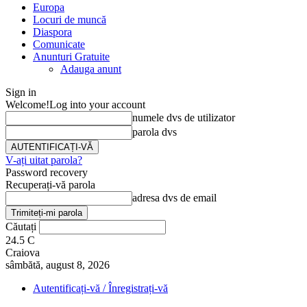
Europa
Locuri de muncă
Diaspora
Comunicate
Anunturi Gratuite
Adauga anunt
Sign in
Welcome!
Log into your account
numele dvs de utilizator
parola dvs
V-ați uitat parola?
Password recovery
Recuperați-vă parola
adresa dvs de email
Căutați
24.5
C
Craiova
sâmbătă, august 8, 2026
Autentificați-vă / Înregistrați-vă