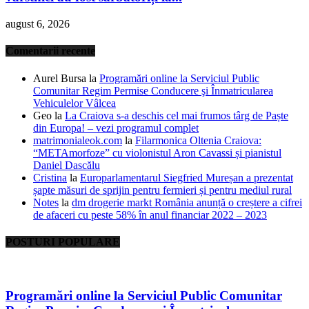
august 6, 2026
Comentarii recente
Aurel Bursa
la
Programări online la Serviciul Public
Comunitar Regim Permise Conducere şi Înmatricularea
Vehiculelor Vâlcea
Geo
la
La Craiova s-a deschis cel mai frumos târg de Paște
din Europa! – vezi programul complet
matrimonialeok.com
la
Filarmonica Oltenia Craiova:
“METAmorfoze” cu violonistul Aron Cavassi și pianistul
Daniel Dascălu
Cristina
la
Europarlamentarul Siegfried Mureșan a prezentat
șapte măsuri de sprijin pentru fermieri și pentru mediul rural
Notes
la
dm drogerie markt România anunță o creștere a cifrei
de afaceri cu peste 58% în anul financiar 2022 – 2023
POSTURI POPULARE
Programări online la Serviciul Public Comunitar