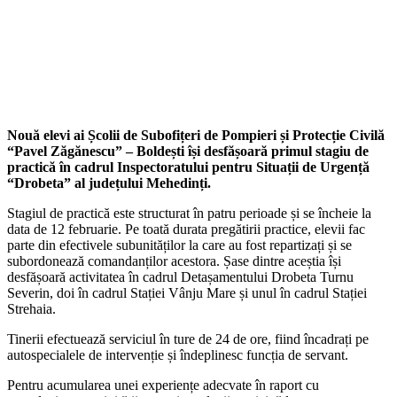
Nouă elevi ai Școlii de Subofițeri de Pompieri și Protecție Civilă
“Pavel Zăgănescu” – Boldești își desfășoară primul stagiu de
practică în cadrul Inspectoratului pentru Situații de Urgență
“Drobeta” al județului Mehedinți.
Stagiul de practică este structurat în patru perioade și se încheie la
data de 12 februarie. Pe toată durata pregătirii practice, elevii fac
parte din efectivele subunităților la care au fost repartizați și se
subordonează comandanților acestora. Șase dintre aceștia își
desfășoară activitatea în cadrul Detașamentului Drobeta Turnu
Severin, doi în cadrul Stației Vânju Mare și unul în cadrul Stației
Strehaia.
Tinerii efectuează serviciul în ture de 24 de ore, fiind încadrați pe
autospecialele de intervenție și îndeplinesc funcția de servant.
Pentru acumularea unei experiențe adecvate în raport cu