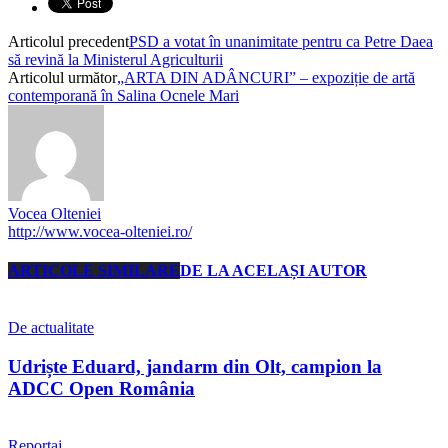
Articolul precedent
PSD a votat în unanimitate pentru ca Petre Daea
să revină la Ministerul Agriculturii
Articolul următor
„ARTA DIN ADÂNCURI” – expoziție de artă
contemporană în Salina Ocnele Mari
Vocea Olteniei
http://www.vocea-olteniei.ro/
ARTICOLE SIMILARE
DE LA ACELAȘI AUTOR
De actualitate
Udriște Eduard, jandarm din Olt, campion la
ADCC Open România
Reportaj