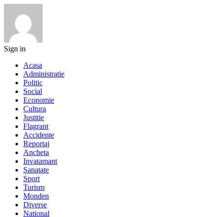
Sign in
Acasa
Administratie
Politic
Social
Economie
Cultura
Justitie
Flagrant
Accidente
Reportaj
Ancheta
Invatamant
Sanatate
Sport
Turism
Monden
Diverse
National