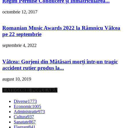
Regim Permise Conducere şi Înmatricularea...
octombrie 12, 2017
Romanian Music Awards 2022 la Râmnicu Vâlcea
pe 22 septembrie
septembrie 4, 2022
Vâlcea: Gorjeni din Mătăsari morți într-un tragic
accident rutier produs la...
august 10, 2019
CATEGORIE POPULARĂ
Diverse
1773
Economic
1005
Administratie
973
Cultura
937
Sanatate
867
Flagrant
841