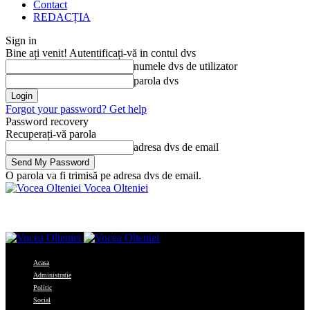
Contact
REDACȚIA
Sign in
Bine ați venit! Autentificați-vă in contul dvs
numele dvs de utilizator
parola dvs
Forgot your password? Get help
Password recovery
Recuperați-vă parola
adresa dvs de email
O parola va fi trimisă pe adresa dvs de email.
Vocea Olteniei
Acasa
Administratie
Politic
Social