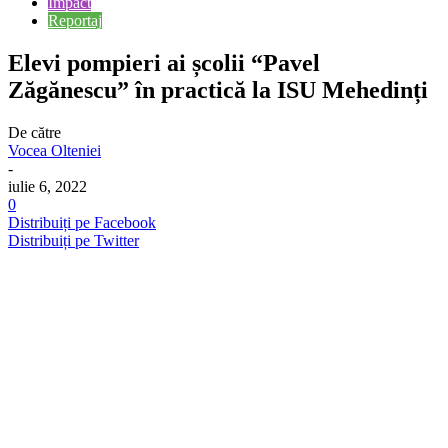
Impact
Reportaj
Elevi pompieri ai școlii “Pavel
Zăgănescu” în practică la ISU Mehedinți
De către
Vocea Olteniei
-
iulie 6, 2022
0
Distribuiți pe Facebook
Distribuiți pe Twitter