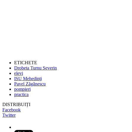
ETICHETE
Drobeta Turnu Severin
elevi
ISU Mehedinţi
Pavel Zăgănescu
pompieri
practica
DISTRIBUIȚI
Facebook
Twitter