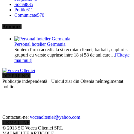
Social
835
Politic
611
Comunicate
570
Anunțuri
Personal hotelier Germania
Suntem firma acreditata si recrutam femei, barbati , cupluri si
grupuri cu varste cuprinse intre 18 si 58 de ani,care…
[Citește
mai mult]
DESPRE NOI
Publicație independentă - Unicul ziar din Oltenia neînregimentat
politic.
Contactați-ne:
voceaolteniei@yahoo.com
URMAȚI-NE
© 2013 SC Vocea Olteniei SRL
MAI MULTE ARTICOLE