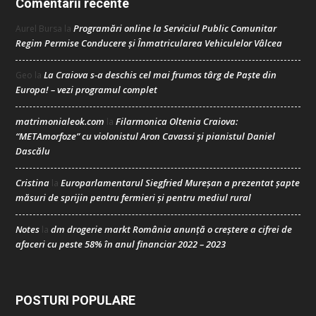
Comentarii recente
Programări online la Serviciul Public Comunitar
Aurel Bursa
la
Regim Permise Conducere şi Înmatricularea Vehiculelor Vâlcea
La Craiova s-a deschis cel mai frumos târg de Paște din
Geo
la
Europa! – vezi programul complet
matrimonialeok.com
Filarmonica Oltenia Craiova:
la
“METAmorfoze” cu violonistul Aron Cavassi și pianistul Daniel
Dascălu
Cristina
Europarlamentarul Siegfried Mureșan a prezentat șapte
la
măsuri de sprijin pentru fermieri și pentru mediul rural
Notes
dm drogerie markt România anunță o creștere a cifrei de
la
afaceri cu peste 58% în anul financiar 2022 – 2023
POSTURI POPULARE