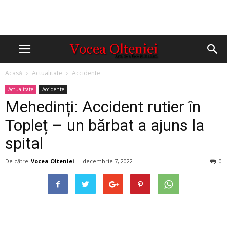
Acasă
Actualitate
Accidente
Actualitate
Accidente
Mehedinți: Accident rutier în
Topleț – un bărbat a ajuns la
spital
De către
Vocea Olteniei
-
decembrie 7, 2022
0