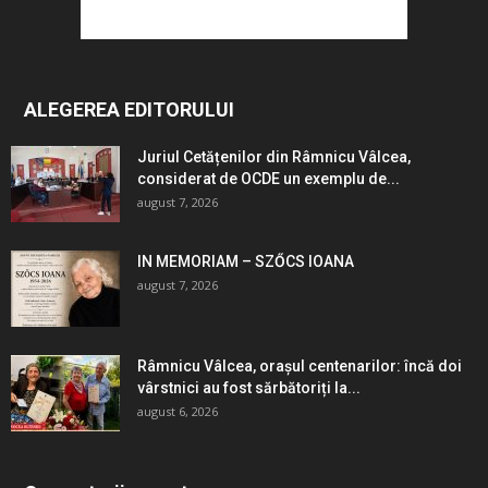
ALEGEREA EDITORULUI
Juriul Cetățenilor din Râmnicu Vâlcea,
considerat de OCDE un exemplu de...
august 7, 2026
IN MEMORIAM – SZŐCS IOANA
august 7, 2026
Râmnicu Vâlcea, orașul centenarilor: încă doi
vârstnici au fost sărbătoriți la...
august 6, 2026