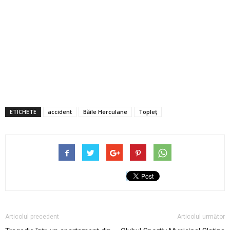
ETICHETE
accident
Băile Herculane
Topleț
Articolul precedent
Articolul următor