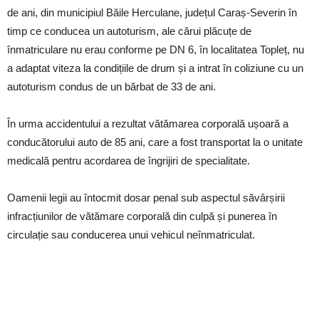
de ani, din municipiul Băile Herculane, județul Caraș-Severin în
timp ce conducea un autoturism, ale cărui plăcuțe de
înmatriculare nu erau conforme pe DN 6, în localitatea Topleț, nu
a adaptat viteza la condițiile de drum și a intrat în coliziune cu un
autoturism condus de un bărbat de 33 de ani.
În urma accidentului a rezultat vătămarea corporală ușoară a
conducătorului auto de 85 ani, care a fost transportat la o unitate
medicală pentru acordarea de îngrijiri de specialitate.
Oamenii legii au întocmit dosar penal sub aspectul săvârșirii
infracțiunilor de vătămare corporală din culpă și punerea în
circulație sau conducerea unui vehicul neînmatriculat.