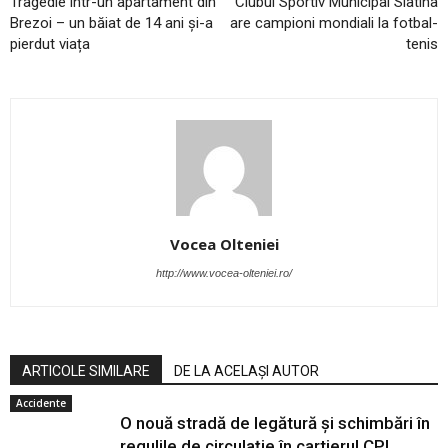
Tragedie într-un apartament din
Clubul Sportiv Municipal Slatina
Brezoi – un băiat de 14 ani și-a
are campioni mondiali la fotbal-
pierdut viața
tenis
Vocea Olteniei
http://www.vocea-olteniei.ro/
ARTICOLE SIMILARE
DE LA ACELAȘI AUTOR
Accidente
O nouă stradă de legătură și schimbări în
regulile de circulație în cartierul CPL