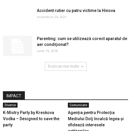
Accident rutier cu patru victime la Hinova
noiembrie 24, 2021
Parenting: cum se utilizează corect aparatul de
aer condiţionat?
iunie 19, 2018
Încărcați mai multe
IMPACT
Diverse
Comunicate
K-Mistry Party by Kreskova
Agenția pentru Protecția
Vodka – Designed to save the
Mediului Dolj încalcă legea și
party
sfidează interesele