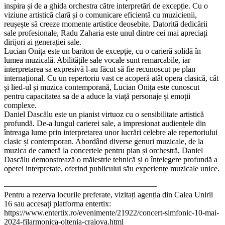
inspira și de a ghida orchestra către interpretări de excepție. Cu o
viziune artistică clară și o comunicare eficientă cu muzicienii,
reușește să creeze momente artistice deosebite. Datorită dedicării
sale profesionale, Radu Zaharia este unul dintre cei mai apreciați
dirijori ai generației sale.
Lucian Onița este un bariton de excepție, cu o carieră solidă în
lumea muzicală. Abilitățile sale vocale sunt remarcabile, iar
interpretarea sa expresivă l-au făcut să fie recunoscut pe plan
internațional. Cu un repertoriu vast ce acoperă atât opera clasică, cât
și lied-ul și muzica contemporană, Lucian Onița este cunoscut
pentru capacitatea sa de a aduce la viață personaje și emoții
complexe.
Daniel Dascălu este un pianist virtuoz cu o sensibilitate artistică
profundă. De-a lungul carierei sale, a impresionat audiențele din
întreaga lume prin interpretarea unor lucrări celebre ale repertoriului
clasic și contemporan. Abordând diverse genuri muzicale, de la
muzica de cameră la concertele pentru pian și orchestră, Daniel
Dascălu demonstrează o măiestrie tehnică și o înțelegere profundă a
operei interpretate, oferind publicului său experiențe muzicale unice.
———————————————————
Pentru a rezerva locurile preferate, vizitați agenția din Calea Unirii
16 sau accesați platforma entertix:
https://www.entertix.ro/evenimente/21922/concert-simfonic-10-mai-
2024-filarmonica-oltenia-craiova.html