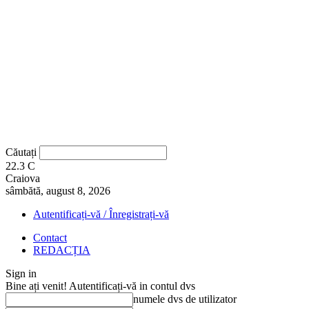
Căutați
22.3
C
Craiova
sâmbătă, august 8, 2026
Autentificați-vă / Înregistrați-vă
Contact
REDACȚIA
Sign in
Bine ați venit! Autentificați-vă in contul dvs
numele dvs de utilizator