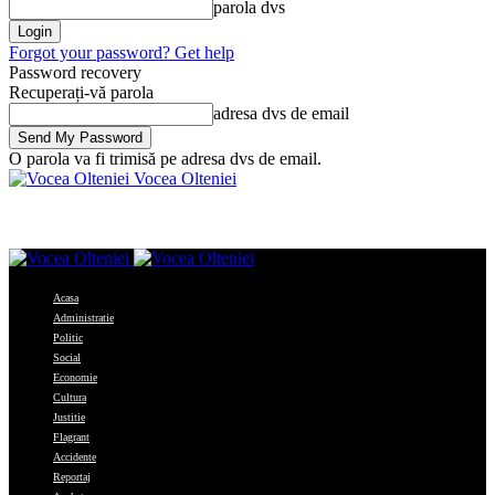
parola dvs
Forgot your password? Get help
Password recovery
Recuperați-vă parola
adresa dvs de email
O parola va fi trimisă pe adresa dvs de email.
Vocea Olteniei
Acasa
Administratie
Politic
Social
Economie
Cultura
Justitie
Flagrant
Accidente
Reportaj