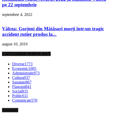
pe 22 septembrie
septembrie 4, 2022
Vâlcea: Gorjeni din Mătăsari morți într-un tragic
accident rutier produs la...
august 10, 2019
CATEGORIE POPULARĂ
Diverse
1773
Economic
1005
Administratie
973
Cultura
937
Sanatate
867
Flagrant
841
Social
835
Politic
611
Comunicate
570
Anunțuri