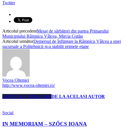
Twitter
Articolul precedent
Mesaj de sărbători din partea Primarului
Municipiului Râmnicu Vâlcea, Mircia Gutău
Articolul următor
Demersul de înființare la Râmnicu Vâlcea a unei
sucursale a Politehnicii și-a stabilit primele etape
Vocea Olteniei
http://www.vocea-olteniei.ro/
ARTICOLE SIMILARE
DE LA ACELAȘI AUTOR
Social
IN MEMORIAM – SZŐCS IOANA