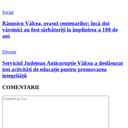
Social
Râmnicu Vâlcea, orașul centenarilor: încă doi
vârstnici au fost sărbătoriți la împlinirea a 100 de
ani
Diverse
Serviciul Județean Anticorupție Vâlcea a desfășurat
trei activități de educație pentru promovarea
integrității
COMENTARII