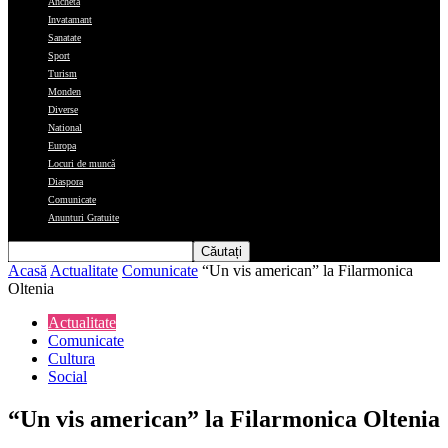
Ancheta
Invatamant
Sanatate
Sport
Turism
Monden
Diverse
National
Europa
Locuri de muncă
Diaspora
Comunicate
Anunturi Gratuite
Acasă
Actualitate
Comunicate
“Un vis american” la Filarmonica
Oltenia
Actualitate
Comunicate
Cultura
Social
“Un vis american” la Filarmonica Oltenia