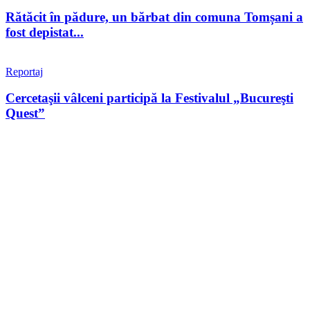
Rătăcit în pădure, un bărbat din comuna Tomșani a
fost depistat...
Reportaj
Cercetaşii vâlceni participă la Festivalul „Bucureşti
Quest”