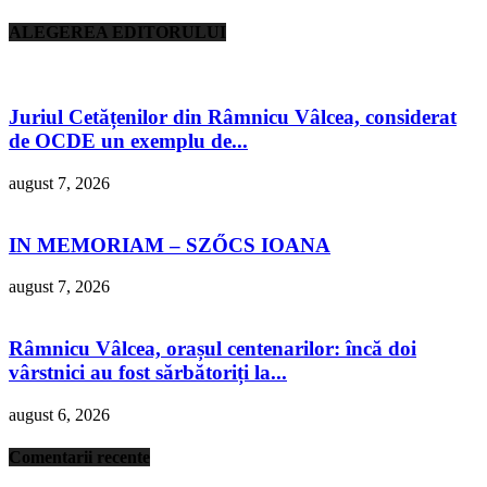
ALEGEREA EDITORULUI
Juriul Cetățenilor din Râmnicu Vâlcea, considerat
de OCDE un exemplu de...
august 7, 2026
IN MEMORIAM – SZŐCS IOANA
august 7, 2026
Râmnicu Vâlcea, orașul centenarilor: încă doi
vârstnici au fost sărbătoriți la...
august 6, 2026
Comentarii recente