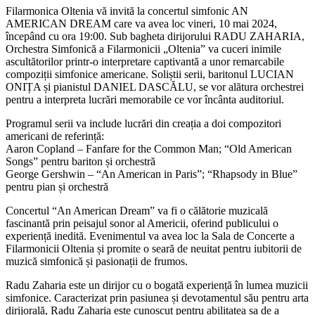
Filarmonica Oltenia vă invită la concertul simfonic AN
AMERICAN DREAM care va avea loc vineri, 10 mai 2024,
începând cu ora 19:00. Sub bagheta dirijorului RADU ZAHARIA,
Orchestra Simfonică a Filarmonicii „Oltenia” va cuceri inimile
ascultătorilor printr-o interpretare captivantă a unor remarcabile
compoziții simfonice americane. Soliștii serii, baritonul LUCIAN
ONIȚA și pianistul DANIEL DASCĂLU, se vor alătura orchestrei
pentru a interpreta lucrări memorabile ce vor încânta auditoriul.
Programul serii va include lucrări din creația a doi compozitori
americani de referință:
Aaron Copland – Fanfare for the Common Man; “Old American
Songs” pentru bariton și orchestră
George Gershwin – “An American in Paris”; “Rhapsody in Blue”
pentru pian și orchestră
Concertul “An American Dream” va fi o călătorie muzicală
fascinantă prin peisajul sonor al Americii, oferind publicului o
experiență inedită. Evenimentul va avea loc la Sala de Concerte a
Filarmonicii Oltenia și promite o seară de neuitat pentru iubitorii de
muzică simfonică și pasionații de frumos.
Radu Zaharia este un dirijor cu o bogată experiență în lumea muzicii
simfonice. Caracterizat prin pasiunea și devotamentul său pentru arta
dirijorală, Radu Zaharia este cunoscut pentru abilitatea sa de a