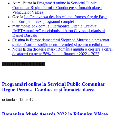
Aurel Bursa
la
Programări online la Serviciul Public
Comunitar Regim Permise Conducere şi Înmatricularea
Vehiculelor Vâlcea
Geo
la
La Craiova s-a deschis cel mai frumos târg de Paște
din Europa! – vezi programul complet
matrimonialeok.com
la
Filarmonica Oltenia Craiova:
“METAmorfoze” cu violonistul Aron Cavassi și pianistul
Daniel Dascălu
Cristina
la
Europarlamentarul Siegfried Mureșan a prezentat
șapte măsuri de sprijin pentru fermieri și pentru mediul rural
Notes
la
dm drogerie markt România anunță o creștere a cifrei
de afaceri cu peste 58% în anul financiar 2022 – 2023
POSTURI POPULARE
Programări online la Serviciul Public Comunitar
Regim Permise Conducere şi Înmatricularea...
octombrie 12, 2017
Romanian Music Awards 2022 la Râmnicu Vâlcea