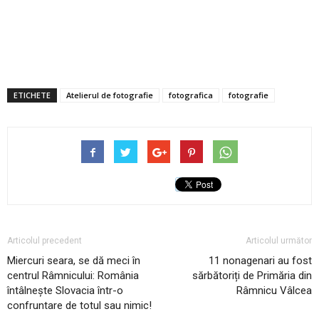
ETICHETE
Atelierul de fotografie
fotografica
fotografie
Articolul precedent
Articolul următor
Miercuri seara, se dă meci în
11 nonagenari au fost
centrul Râmnicului: România
sărbătoriți de Primăria din
întâlnește Slovacia într-o
Râmnicu Vâlcea
confruntare de totul sau nimic!