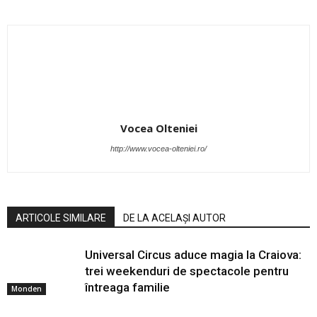
Vocea Olteniei
http://www.vocea-olteniei.ro/
ARTICOLE SIMILARE
DE LA ACELAȘI AUTOR
Universal Circus aduce magia la Craiova:
trei weekenduri de spectacole pentru
întreaga familie
Monden