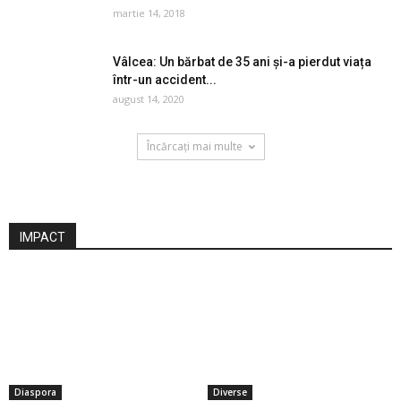
martie 14, 2018
Vâlcea: Un bărbat de 35 ani și-a pierdut viața
într-un accident...
august 14, 2020
Încărcați mai multe
IMPACT
Diaspora
Diverse