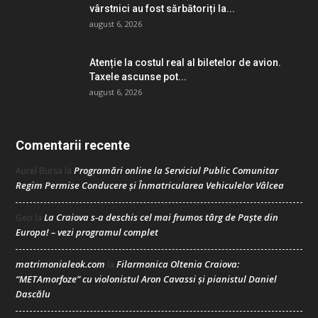
vârstnici au fost sărbătoriți la...
august 6, 2026
Atenție la costul real al biletelor de avion.
Taxele ascunse pot...
august 6, 2026
Comentarii recente
Programări online la Serviciul Public Comunitar
Aurel Bursa
la
Regim Permise Conducere şi Înmatricularea Vehiculelor Vâlcea
La Craiova s-a deschis cel mai frumos târg de Paște din
Geo
la
Europa! – vezi programul complet
matrimonialeok.com
Filarmonica Oltenia Craiova:
la
“METAmorfoze” cu violonistul Aron Cavassi și pianistul Daniel
Dascălu