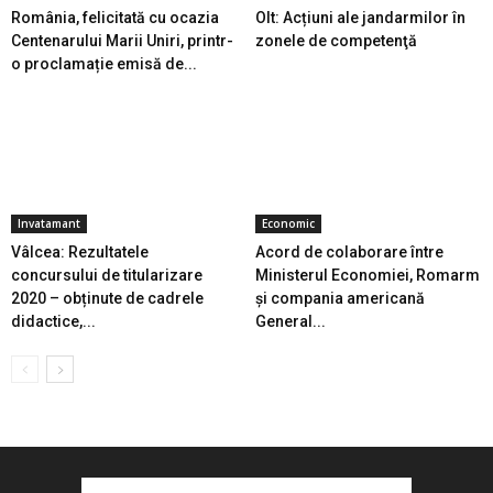
România, felicitată cu ocazia
Olt: Acțiuni ale jandarmilor în
Centenarului Marii Uniri, printr-
zonele de competenţă
o proclamație emisă de...
Invatamant
Economic
Vâlcea: Rezultatele
Acord de colaborare între
concursului de titularizare
Ministerul Economiei, Romarm
2020 – obținute de cadrele
și compania americană
didactice,...
General...