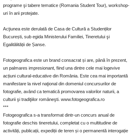
programe şi tabere tematice (Romania Student Tour), workshop-
uri în arii protejate.
Acţiunea este derulată de Casa de Cultură a Studenților
București, sub egida Ministerului Familiei, Tineretului şi
Egalitălității de Șanse.
Fotogeografica este un brand consacrat și are, până în prezent,
un palmares impresionant, fiind una dintre cele mai logevive
acțiuni cultural-educative din România. Este cea mai importantă
manifestare la nivel naţional din domeniul concursurilor de
fotografie, având ca tematică promovarea valorilor naturii, a
culturii şi tradiţiilor româneşti. www.fotogeografica.ro
***
Fotogeografica s-a transformat dintr-un concurs anual de
fotografie deschis tineretului, completat cu o multitudine de
activități, publicații, expediții de teren și o permanentă interogație