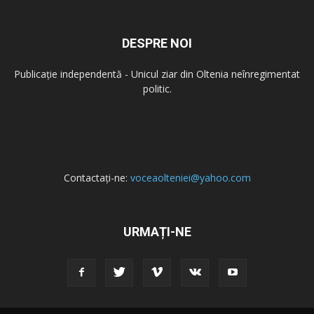
DESPRE NOI
Publicație independentă - Unicul ziar din Oltenia neînregimentat
politic.
Contactați-ne:
voceaolteniei@yahoo.com
URMAȚI-NE