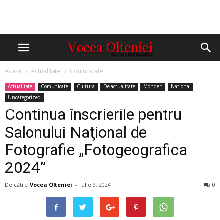
Acasă
Actualitate
Comunicate
Actualitate
Comunicate
Cultura
De actualitate
Monden
National
Uncategorized
Continua înscrierile pentru
Salonului Naţional de
Fotografie „Fotogeografica
2024”
De către
Vocea Olteniei
-
iulie 9, 2024
0