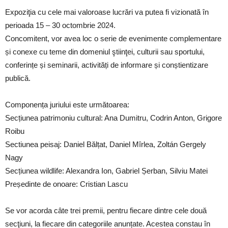
Expoziţia cu cele mai valoroase lucrări va putea fi vizionată în
perioada 15 – 30 octombrie 2024.
Concomitent, vor avea loc o serie de evenimente complementare
și conexe cu teme din domeniul ştiinţei, culturii sau sportului,
conferințe și seminarii, activități de informare și conștientizare
publică.
Componența juriului este următoarea:
Secțiunea patrimoniu cultural: Ana Dumitru, Codrin Anton, Grigore
Roibu
Sectiunea peisaj: Daniel Bălțat, Daniel Mîrlea, Zoltán Gergely
Nagy
Secțiunea wildlife: Alexandra Ion, Gabriel Șerban, Silviu Matei
Președinte de onoare: Cristian Lascu
Se vor acorda câte trei premii, pentru fiecare dintre cele două
secţiuni, la fiecare din categoriile anunțate. Acestea constau în