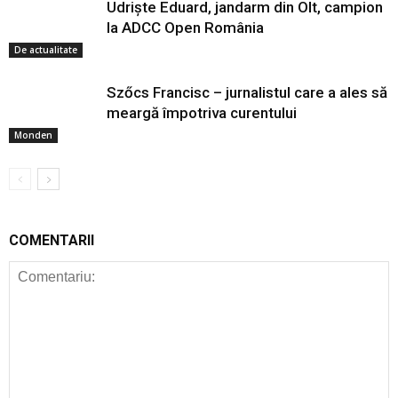
Udriște Eduard, jandarm din Olt, campion
la ADCC Open România
De actualitate
Szőcs Francisc – jurnalistul care a ales să
meargă împotriva curentului
Monden
COMENTARII