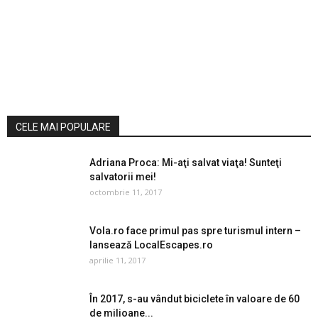
CELE MAI POPULARE
Adriana Proca: Mi-aţi salvat viaţa! Sunteţi
salvatorii mei!
octombrie 11, 2017
Vola.ro face primul pas spre turismul intern –
lansează LocalEscapes.ro
aprilie 11, 2017
În 2017, s-au vândut biciclete în valoare de 60
de milioane...