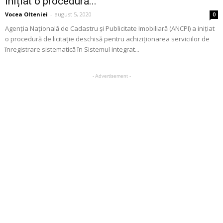
inițiat o procedură...
Vocea Olteniei
-
august 5, 2020
0
Agenția Națională de Cadastru și Publicitate Imobiliară (ANCPI) a inițiat
o procedură de licitație deschisă pentru achiziționarea serviciilor de
înregistrare sistematică în Sistemul integrat...
- Advertisement -