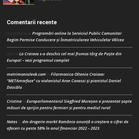
Comentarii recente
Programări online la Serviciul Public Comunitar
Aurel Bursa
la
Regim Permise Conducere şi Înmatricularea Vehiculelor Vâlcea
La Craiova s-a deschis cel mai frumos târg de Paște din
Geo
la
Europa! – vezi programul complet
matrimonialeok.com
Filarmonica Oltenia Craiova:
la
“METAmorfoze” cu violonistul Aron Cavassi și pianistul Daniel
Dascălu
Cristina
Europarlamentarul Siegfried Mureșan a prezentat șapte
la
măsuri de sprijin pentru fermieri și pentru mediul rural
Notes
dm drogerie markt România anunță o creștere a cifrei de
la
afaceri cu peste 58% în anul financiar 2022 – 2023