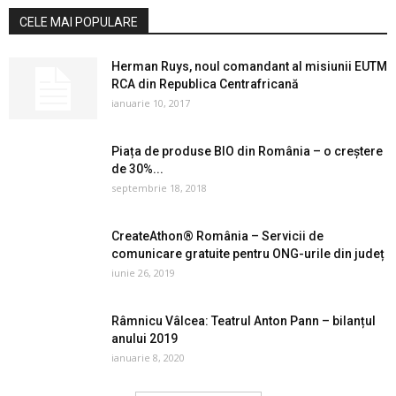
CELE MAI POPULARE
Herman Ruys, noul comandant al misiunii EUTM
RCA din Republica Centrafricană
ianuarie 10, 2017
Piața de produse BIO din România – o creștere
de 30%...
septembrie 18, 2018
CreateAthon® România – Servicii de
comunicare gratuite pentru ONG-urile din județ
iunie 26, 2019
Râmnicu Vâlcea: Teatrul Anton Pann – bilanțul
anului 2019
ianuarie 8, 2020