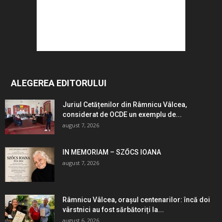
ALEGEREA EDITORULUI
Juriul Cetățenilor din Râmnicu Vâlcea,
considerat de OCDE un exemplu de...
august 7, 2026
IN MEMORIAM – SZŐCS IOANA
august 7, 2026
Râmnicu Vâlcea, orașul centenarilor: încă doi
vârstnici au fost sărbătoriți la...
august 6, 2026