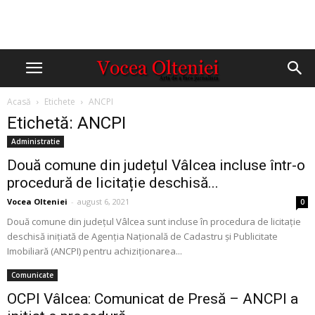
Acasă
Etichete
ANCPI
Etichetă: ANCPI
Administratie
Două comune din județul Vâlcea incluse într-o
procedură de licitație deschisă...
Vocea Olteniei
-
august 6, 2021
0
Două comune din județul Vâlcea sunt incluse în procedura de licitație
deschisă inițiată de Agenția Națională de Cadastru și Publicitate
Imobiliară (ANCPI) pentru achiziționarea...
Comunicate
OCPI Vâlcea: Comunicat de Presă – ANCPI a