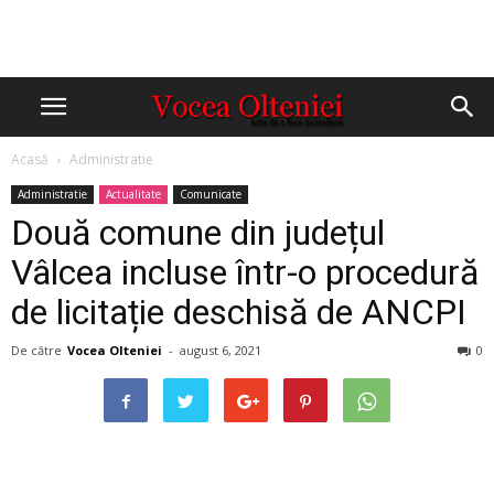
Acasă
Administratie
Administratie
Actualitate
Comunicate
Două comune din județul
Vâlcea incluse într-o procedură
de licitație deschisă de ANCPI
De către
Vocea Olteniei
-
august 6, 2021
0