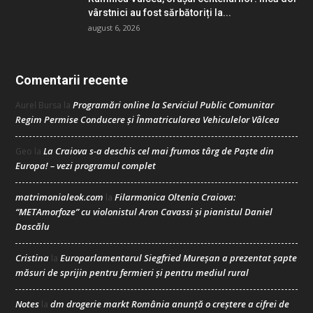
vârstnici au fost sărbătoriți la...
august 6, 2026
Comentarii recente
Programări online la Serviciul Public Comunitar
Aurel Bursa
la
Regim Permise Conducere şi Înmatricularea Vehiculelor Vâlcea
La Craiova s-a deschis cel mai frumos târg de Paște din
Geo
la
Europa! – vezi programul complet
matrimonialeok.com
Filarmonica Oltenia Craiova:
la
“METAmorfoze” cu violonistul Aron Cavassi și pianistul Daniel
Dascălu
Cristina
Europarlamentarul Siegfried Mureșan a prezentat șapte
la
măsuri de sprijin pentru fermieri și pentru mediul rural
Notes
dm drogerie markt România anunță o creștere a cifrei de
la