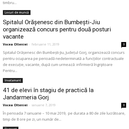
timbru...
Locuri de muncă
Spitalul Orăşenesc din Bumbești-Jiu
organizează concurs pentru două posturi
vacante
Vocea Olteniei
-
februarie 11, 2019
0
Spitalul Orăşenesc din Bumbești-Jiu, Judeţul Gorj, organizează concurs
pentru ocuparea pe perioadă nedeterminată a funcțiilor contractuale
de execuție, vacante, după cum urmează: infirmieră îngrijitoare
Pentru...
Invatamant
41 de elevi în stagiu de practică la
Jandarmeria Gorj
Vocea Olteniei
-
ianuarie 7, 2019
0
În perioada 7 ianuarie – 10 mai 2019, pe durata a 80 de zile lucrătoare,
timp de 8 ore pe zi, un număr de...