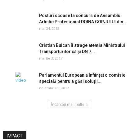
Posturi scoase la concurs de Ansamblul
Artistic Profesionist DOINA GORJULUI din...
mai 24, 2018
Cristian Buican îi atrage atenția Ministrului
Transporturilor că și DN 7...
martie 3, 2017
Parlamentul European a înființat o comisie
specială pentru a găsi soluții...
noiembrie 9, 2017
Încărcați mai multe
IMPACT