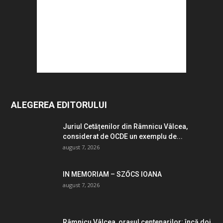
ALEGEREA EDITORULUI
Juriul Cetățenilor din Râmnicu Vâlcea,
considerat de OCDE un exemplu de...
august 7, 2026
IN MEMORIAM – SZŐCS IOANA
august 7, 2026
Râmnicu Vâlcea, orașul centenarilor: încă doi