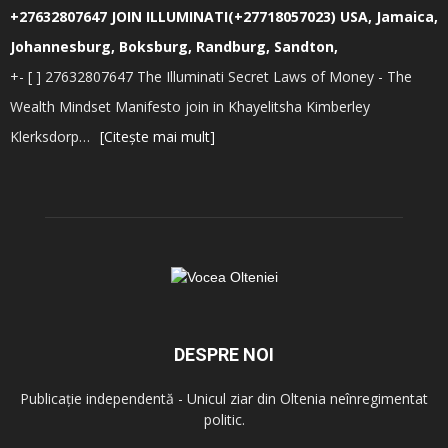
+27632807647 JOIN ILLUMINATI(+27718057023) USA, Jamaica,
Johannesburg, Boksburg, Randburg, Sandton,
+- [ ] 27632807647 The Illuminati Secret Laws of Money - The
Wealth Mindset Manifesto join in Khayelitsha Kimberley
Klerksdorp…
[Citește mai mult]
DESPRE NOI
Publicație independentă - Unicul ziar din Oltenia neînregimentat
politic.