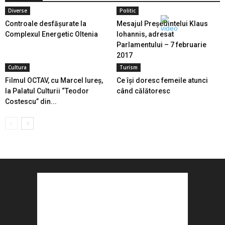
Diverse
Politic
Controale desfășurate la
Mesajul Președintelui Klaus
Complexul Energetic Oltenia
Iohannis, adresat
Parlamentului – 7 februarie
2017
Cultura
Turism
Filmul OCTAV, cu Marcel Iureș,
Ce își doresc femeile atunci
la Palatul Culturii “Teodor
când călătoresc
Costescu” din...