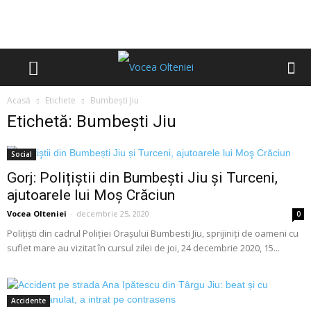
Acasă
Etichete
Bumbești Jiu
Etichetă: Bumbești Jiu
Social
Gorj: Polițiştii din Bumbești Jiu și Turceni,
ajutoarele lui Moş Crăciun
Vocea Olteniei
-
decembrie 25, 2020
0
Polițiști din cadrul Poliției Orașului Bumbesti Jiu, sprijiniți de oameni cu
suflet mare au vizitat în cursul zilei de joi, 24 decembrie 2020, 15...
Accidente