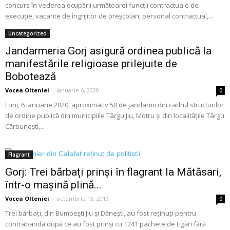
concurs în vederea ocupării următoarei funcții contractuale de
execuție, vacante de îngrijitor de preșcolari, personal contractual,...
Uncategorized
Jandarmeria Gorj asigură ordinea publică la
manifestările religioase prilejuite de
Bobotează
Vocea Olteniei
-
ianuarie 6, 2020
0
Luni, 6 ianuarie 2020, aproximativ 50 de jandarmi din cadrul structurilor
de ordine publică din municipiile Târgu Jiu, Motru și din localitățile Târgu
Cărbuneşti,...
Flagrant
Gorj: Trei bărbați prinși în flagrant la Mătăsari,
într-o mașină plină...
Vocea Olteniei
-
octombrie 16, 2019
0
Trei bărbați, din Bumbeşti Jiu și Dănești, au fost reținuți pentru
contrabandă după ce au fost prinși cu 1241 pachete de ţigări fără