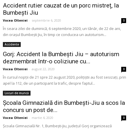
Accident rutier cauzat de un porc mistreț, la
Bumbești Jiu
Vocea Olteniei
-
septembrie 6, 2020
0
În seara zilei de duminică, 6 septembrie 2020, un tânăr, de 22 de ani,
din orașul Bumbești Jiu, în timp ce conducea un autoturism...
Accidente
Gorj: Accident la Bumbești Jiu – autoturism
dezmembrat într-o coliziune cu...
Vocea Olteniei
-
august 22, 2020
0
În cursul nopţii de 21 spre 22 august 2020, polițiștii au fost sesizați, prin
apel la 112, de un participant la trafic, despre faptul...
Locuri de muncă
Școala Gimnazială din Bumbești-Jiu a scos la
concurs un post de...
Vocea Olteniei
-
martie 4, 2020
0
Școala Gimnazială Nr. 1, Bumbești-Jiu, județul Gorj organizează