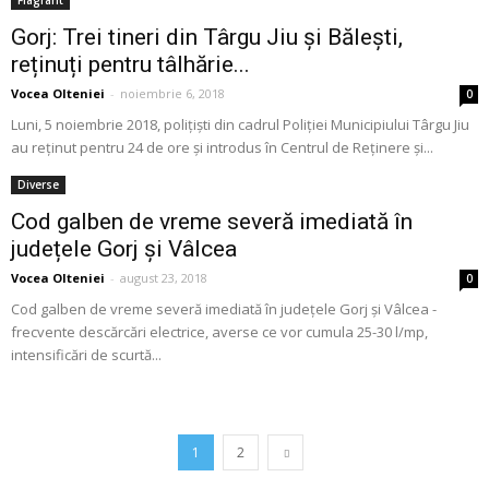
Flagrant
Gorj: Trei tineri din Târgu Jiu și Bălești,
reținuți pentru tâlhărie...
Vocea Olteniei
-
noiembrie 6, 2018
0
Luni, 5 noiembrie 2018, polițiști din cadrul Poliţiei Municipiului Târgu Jiu
au reținut pentru 24 de ore și introdus în Centrul de Reținere și...
Diverse
Cod galben de vreme severă imediată în
județele Gorj și Vâlcea
Vocea Olteniei
-
august 23, 2018
0
Cod galben de vreme severă imediată în județele Gorj și Vâlcea -
frecvente descărcări electrice, averse ce vor cumula 25-30 l/mp,
intensificări de scurtă...
1
2