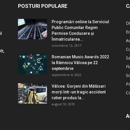
POSTURI POPULARE
C
Programări online la Serviciul
Di
Public Comunitar Regim
E
il
Permise Conducere şi
Înmatricularea...
Ad
octombrie 12, 2017
Cu
lt,
Romanian Music Awards 2022
S
la Râmnicu Vâlcea pe 22
Fl
septembrie
septembrie 4, 2022
So
Po
Vâlcea: Gorjeni din Mătăsari
morți într-un tragic accident
C
rutier produs la...
august 10, 2019
A