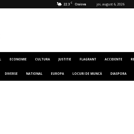
C
22.3
joi, august 6, 2026
Craiova
L
ECONOMIE
CULTURA
JUSTITIE
FLAGRANT
ACCIDENTE
R
DIVERSE
NATIONAL
EUROPA
LOCURI DE MUNCĂ
DIASPORA