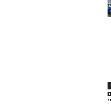
S
6 
du