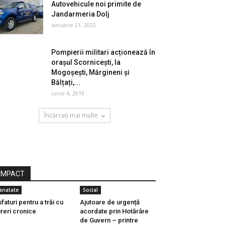
Autovehicule noi primite de
Jandarmeria Dolj
ianuarie 21, 2022
Pompierii militari acționează în
orașul Scornicești, la
Mogoșești, Mărgineni și
Bălțați,...
iunie 4, 2019
Încărcați mai multe
IMPACT
anatate
Social
sfaturi pentru a trăi cu
Ajutoare de urgență
reri cronice
acordate prin Hotărâre
de Guvern – printre