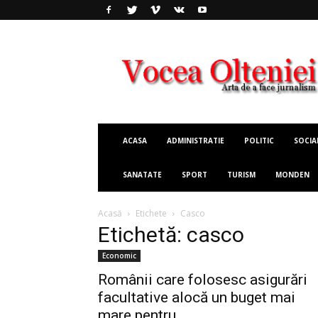
Vocea
Olteniei
ACASA
ADMINISTRATIE
POLITIC
SOCIA
SANATATE
SPORT
TURISM
MONDEN
Acasă
Etichete
Casco
Etichetă: casco
Economic
Românii care folosesc asigurări
facultative alocă un buget mai
mare pentru...