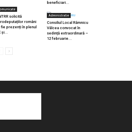
beneficiari...
omunicate
Administratie
TRR solicită
rodeputaților români
Consiliul Local Râmnicu
 fie prezenți în plenul
Vâlcea convocat în
 și...
sedință extraordinară –
12 februarie...