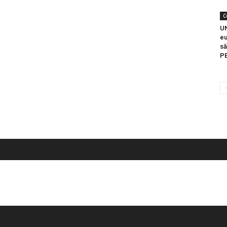
C
UN
eu
să
PE