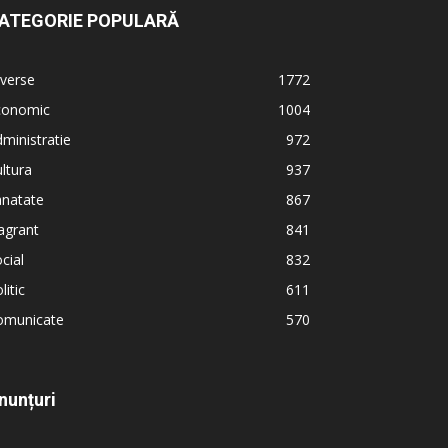
ATEGORIE POPULARĂ
verse
1772
conomic
1004
ministratie
972
ltura
937
anatate
867
agrant
841
cial
832
litic
611
omunicate
570
nunțuri