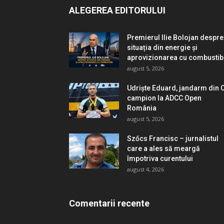
ALEGEREA EDITORULUI
Premierul Ilie Bolojan despre
situația din energie și
aprovizionarea cu combustib
august 5, 2026
Udriște Eduard, jandarm din O
campion la ADCC Open
România
august 5, 2026
Szőcs Francisc – jurnalistul
care a ales să meargă
împotriva curentului
august 4, 2026
Comentarii recente