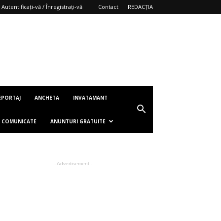
Autentificați-vă / Înregistrați-vă
Contact
REDACȚIA
EPORTAJ
ANCHETA
INVATAMANT
COMUNICATE
ANUNTURI GRATUITE
- Advertisement -