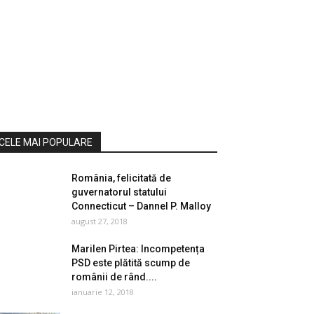
CELE MAI POPULARE
România, felicitată de
guvernatorul statului
Connecticut – Dannel P. Malloy
august 27, 2018
Marilen Pirtea: Incompetența
PSD este plătită scump de
românii de rând....
ianuarie 12, 2018