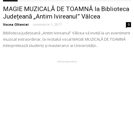
MAGIE MUZICALĂ DE TOAMNĂ la Biblioteca
Județeană „Antim Ivireanul” Vâlcea
Vocea Olteniei
-
noiembrie 1, 2017
0
Biblioteca Județeană „Antim Ivireanul” Vâlcea vă invită la un eveniment
muzical extraordinar, la recitalul vocal MAGIE MUZICALĂ DE TOAMNĂ
Interpretează studenți și masteranzi ai Universității...
- Advertisement -