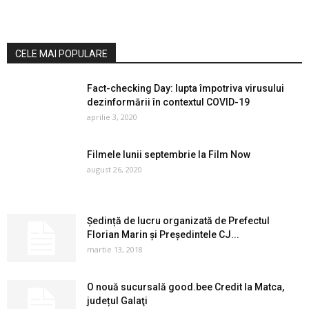
CELE MAI POPULARE
Fact-checking Day: lupta împotriva virusului
dezinformării în contextul COVID-19
aprilie 3, 2020
Filmele lunii septembrie la Film Now
august 26, 2020
Ședință de lucru organizată de Prefectul
Florian Marin și Președintele CJ...
martie 13, 2018
O nouă sucursală good.bee Credit la Matca,
județul Galaţi