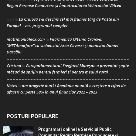
Regim Permise Conducere şi Înmatricularea Vehiculelor Vâlcea
La Craiova s-a deschis cel mai frumos târg de Paște din
Geo
la
Europa! – vezi programul complet
matrimonialeok.com
Filarmonica Oltenia Craiova:
la
“METAmorfoze” cu violonistul Aron Cavassi și pianistul Daniel
Dascălu
Cristina
Europarlamentarul Siegfried Mureșan a prezentat șapte
la
măsuri de sprijin pentru fermieri și pentru mediul rural
Notes
dm drogerie markt România anunță o creștere a cifrei de
la
afaceri cu peste 58% în anul financiar 2022 – 2023
POSTURI POPULARE
Programări online la Serviciul Public
Comunitar Regim Permise Conducere şi