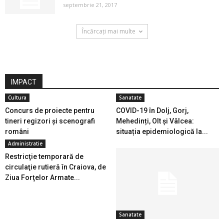
septembrie 21, 2017
Încărcați mai multe
IMPACT
Cultura
Sanatate
Concurs de proiecte pentru
COVID-19 în Dolj, Gorj,
tineri regizori și scenografi
Mehedinți, Olt și Vâlcea:
români
situația epidemiologică la...
Administratie
Restricţie temporară de
circulaţie rutieră în Craiova, de
Ziua Forţelor Armate...
Sanatate