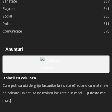
Sanatate
867
Flagrant
841
Social
835
Politic
611
Comunicate
570
Anunțuri
Izolatii cu celuloza
Cum poti sa uiti de grija facturilor la incalzire?Izoland cu materiale
de calitate Haideti sa ne izolam locuintele in mod…
[Citește mai
mult]