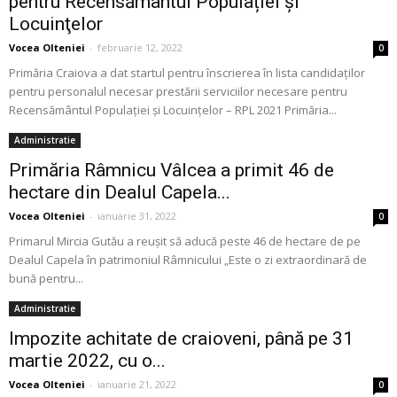
pentru Recensământul Populației și
Locuinţelor
Vocea Olteniei
-
februarie 12, 2022
0
Primăria Craiova a dat startul pentru înscrierea în lista candidaţilor
pentru personalul necesar prestării serviciilor necesare pentru
Recensământul Populației și Locuinţelor – RPL 2021 Primăria...
Administratie
Primăria Râmnicu Vâlcea a primit 46 de
hectare din Dealul Capela...
Vocea Olteniei
-
ianuarie 31, 2022
0
Primarul Mircia Gutău a reușit să aducă peste 46 de hectare de pe
Dealul Capela în patrimoniul Râmnicului „Este o zi extraordinară de
bună pentru...
Administratie
Impozite achitate de craioveni, până pe 31
martie 2022, cu o...
Vocea Olteniei
-
ianuarie 21, 2022
0