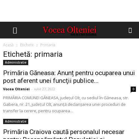
Acasă
Etichete
Primaria
Etichetă: primaria
Administratie
Primăria Găneasa: Anunț pentru ocuparea unui
post aferent unei funcţii publice...
Vocea Olteniei
-
iulie 27, 2022
0
PRIMĂRIA COMUNEI GĂNEASA, judeţul Olt, cu sediul în Găneasa, str.
Gabera, nr. 21, județul Olt, anunță declanșarea unei proceduri de
transfer la cerere, pentru ocuparea...
Administratie
Primăria Craiova caută personalul necesar