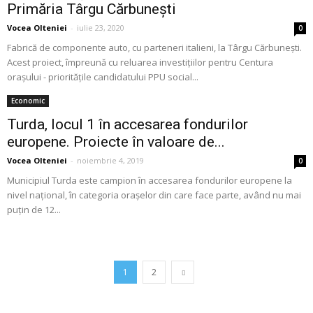
Primăria Târgu Cărbunești
Vocea Olteniei
-
iulie 23, 2020
0
Fabrică de componente auto, cu parteneri italieni, la Târgu Cărbunești.
Acest proiect, împreună cu reluarea investițiilor pentru Centura
orașului - prioritățile candidatului PPU social...
Economic
Turda, locul 1 în accesarea fondurilor
europene. Proiecte în valoare de...
Vocea Olteniei
-
noiembrie 4, 2019
0
Municipiul Turda este campion în accesarea fondurilor europene la
nivel național, în categoria orașelor din care face parte, având nu mai
puțin de 12...
1
2