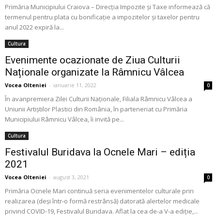
Primăria Municipiului Craiova – Direcţia Impozite şi Taxe informează că
termenul pentru plata cu bonificație a impozitelor și taxelor pentru
anul 2022 expiră la...
Cultura
Evenimente ocazionate de Ziua Culturii
Naționale organizate la Râmnicu Vâlcea
Vocea Olteniei
-
ianuarie 11, 2022
0
În avanpremiera Zilei Culturii Naționale, Filiala Râmnicu Vâlcea a
Uniunii Artiștilor Plastici din România, în parteneriat cu Primăria
Municipiului Râmnicu Vâlcea, îi invită pe...
Cultura
Festivalul Buridava la Ocnele Mari – ediția
2021
Vocea Olteniei
-
august 3, 2021
0
Primăria Ocnele Mari continuă seria evenimentelor culturale prin
realizarea (deși într-o formă restrânsă) datorată alertelor medicale
privind COVID-19, Festivalul Buridava. Aflat la cea de-a V-a ediție,...