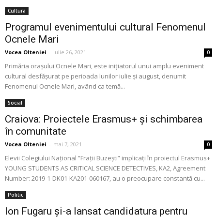
Cultura
Programul evenimentului cultural Fenomenul
Ocnele Mari
Vocea Olteniei
-
iulie 26, 2021
0
Primăria orașului Ocnele Mari, este inițiatorul unui amplu eveniment
cultural desfășurat pe perioada lunilor iulie și august, denumit
Fenomenul Ocnele Mari, având ca temă...
Social
Craiova: Proiectele Erasmus+ și schimbarea
în comunitate
Vocea Olteniei
-
mai 7, 2021
0
Elevii Colegiului Național ”Frații Buzești” implicați în proiectul Erasmus+
YOUNG STUDENTS AS CRITICAL SCIENCE DETECTIVES, KA2, Agreement
Number: 2019-1-DK01-KA201-060167, au o preocupare constantă cu...
Politic
Ion Fugaru și-a lansat candidatura pentru