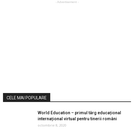
- Advertisement -
CELE MAI POPULARE
World Education – primul târg educațional
internațional virtual pentru tinerii români
octombrie 8, 2020