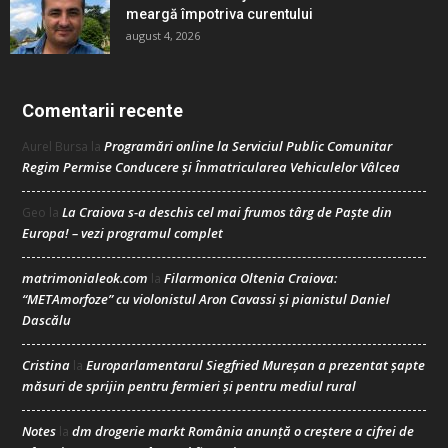
meargă împotriva curentului
august 4, 2026
Comentarii recente
Programări online la Serviciul Public Comunitar
Aurel Bursa
la
Regim Permise Conducere şi Înmatricularea Vehiculelor Vâlcea
La Craiova s-a deschis cel mai frumos târg de Paște din
Geo
la
Europa! – vezi programul complet
matrimonialeok.com
Filarmonica Oltenia Craiova:
la
“METAmorfoze” cu violonistul Aron Cavassi și pianistul Daniel
Dascălu
Cristina
Europarlamentarul Siegfried Mureșan a prezentat șapte
la
măsuri de sprijin pentru fermieri și pentru mediul rural
Notes
dm drogerie markt România anunță o creștere a cifrei de
la