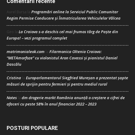
Comentarii recente
Programări online la Serviciul Public Comunitar
Aurel Bursa
la
Regim Permise Conducere şi Înmatricularea Vehiculelor Vâlcea
La Craiova s-a deschis cel mai frumos târg de Paște din
Geo
la
Europa! – vezi programul complet
matrimonialeok.com
Filarmonica Oltenia Craiova:
la
“METAmorfoze” cu violonistul Aron Cavassi și pianistul Daniel
Dascălu
Cristina
Europarlamentarul Siegfried Mureșan a prezentat șapte
la
măsuri de sprijin pentru fermieri și pentru mediul rural
Notes
dm drogerie markt România anunță o creștere a cifrei de
la
afaceri cu peste 58% în anul financiar 2022 – 2023
POSTURI POPULARE