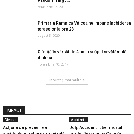
Pandurii Târgu...
februarie 14, 2019
Primăria Râmnicu Vâlcea nu impune închiderea
teraselor la ora 23
august 3, 2020
O fetiță în vârstă de 4 ani a scăpat nevătămată
dintr-un...
noiembrie 10, 2017
Încărcați mai multe
IMPACT
Diverse
Accidente
Acţiune de prevenire a
Dolj: Accident rutier mortal
accidentelor rutiere organizată
produs în comuna Calopăr