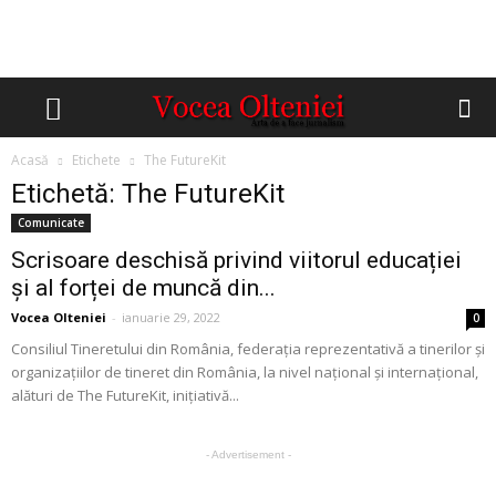
Acasă
Etichete
The FutureKit
Etichetă: The FutureKit
Comunicate
Scrisoare deschisă privind viitorul educației
și al forței de muncă din...
Vocea Olteniei
-
ianuarie 29, 2022
0
Consiliul Tineretului din România, federația reprezentativă a tinerilor și
organizațiilor de tineret din România, la nivel național și internațional,
alături de The FutureKit, inițiativă...
- Advertisement -