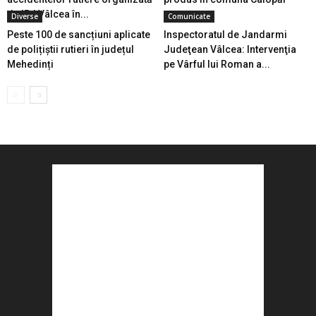
de IPJ Vâlcea în...
Diverse
Comunicate
Peste 100 de sancțiuni aplicate
Inspectoratul de Jandarmi
de polițiștii rutieri în județul
Judeţean Vâlcea: Intervenţia
Mehedinți
pe Vârful lui Roman a...