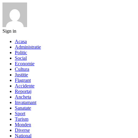
Sign in
Acasa
Administratie
Politic
Social
Economie
Cultura
Justitie
Flagrant
Accidente
Reportaj
Ancheta
Invatamant
Sanatate
Sport
Turism
Monden
Diverse
National