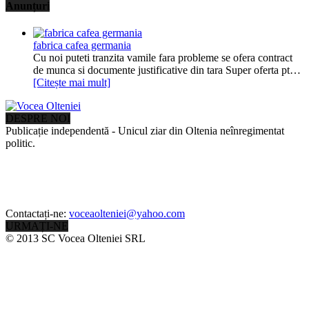
Anunțuri
fabrica cafea germania
Cu noi puteti tranzita vamile fara probleme se ofera contract
de munca si documente justificative din tara Super oferta pt…
[Citește mai mult]
DESPRE NOI
Publicație independentă - Unicul ziar din Oltenia neînregimentat
politic.
Contactați-ne:
voceaolteniei@yahoo.com
URMAȚI-NE
© 2013 SC Vocea Olteniei SRL