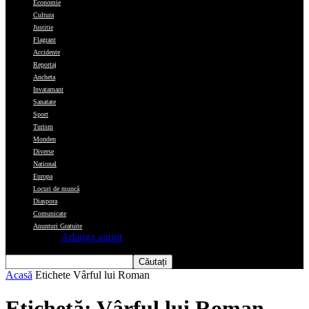
Economie
Cultura
Justitie
Flagrant
Accidente
Reportaj
Ancheta
Invatamant
Sanatate
Sport
Turism
Monden
Diverse
National
Europa
Locuri de muncă
Diaspora
Comunicate
Anunturi Gratuite
Adauga anunt
Acasă
Etichete
Vârful lui Roman
Etichetă: Vârful lui Roman