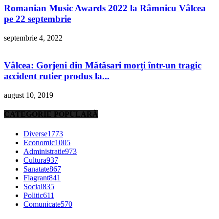
Romanian Music Awards 2022 la Râmnicu Vâlcea
pe 22 septembrie
septembrie 4, 2022
Vâlcea: Gorjeni din Mătăsari morți într-un tragic
accident rutier produs la...
august 10, 2019
CATEGORIE POPULARĂ
Diverse
1773
Economic
1005
Administratie
973
Cultura
937
Sanatate
867
Flagrant
841
Social
835
Politic
611
Comunicate
570