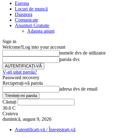
Europa
Locuri de muncă
Diaspora
Comunicate
Anunturi Gratuite
Adauga anunt
Sign in
Welcome!
Log into your account
numele dvs de utilizator
parola dvs
V-ați uitat parola?
Password recovery
Recuperați-vă parola
adresa dvs de email
Căutați
30.6
C
Craiova
duminică, august 9, 2026
Autentificați-vă / Înregistrați-vă