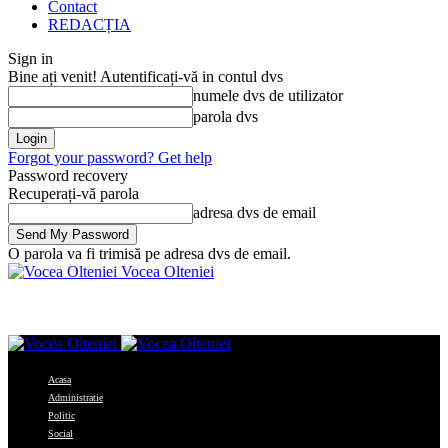
Contact
REDACȚIA
Sign in
Bine ați venit! Autentificați-vă in contul dvs
numele dvs de utilizator
parola dvs
Forgot your password? Get help
Password recovery
Recuperați-vă parola
adresa dvs de email
O parola va fi trimisă pe adresa dvs de email.
Vocea Olteniei
Acasa
Administratie
Politic
Social