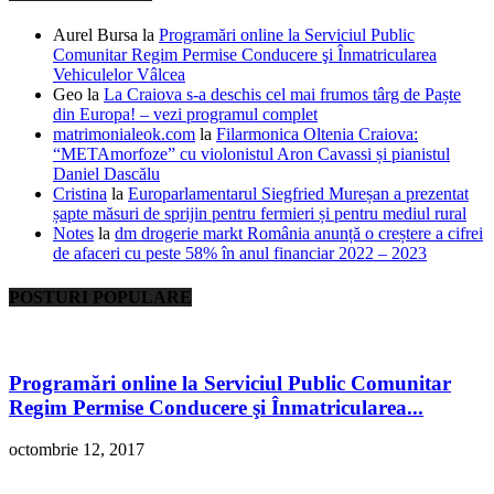
Aurel Bursa
la
Programări online la Serviciul Public
Comunitar Regim Permise Conducere şi Înmatricularea
Vehiculelor Vâlcea
Geo
la
La Craiova s-a deschis cel mai frumos târg de Paște
din Europa! – vezi programul complet
matrimonialeok.com
la
Filarmonica Oltenia Craiova:
“METAmorfoze” cu violonistul Aron Cavassi și pianistul
Daniel Dascălu
Cristina
la
Europarlamentarul Siegfried Mureșan a prezentat
șapte măsuri de sprijin pentru fermieri și pentru mediul rural
Notes
la
dm drogerie markt România anunță o creștere a cifrei
de afaceri cu peste 58% în anul financiar 2022 – 2023
POSTURI POPULARE
Programări online la Serviciul Public Comunitar
Regim Permise Conducere şi Înmatricularea...
octombrie 12, 2017