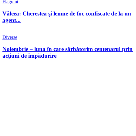
Flagrant
Vâlcea: Cherestea și lemne de foc confiscate de la un
agent...
Diverse
Noiembrie – luna în care sărbătorim centenarul prin
acțiuni de împădurire