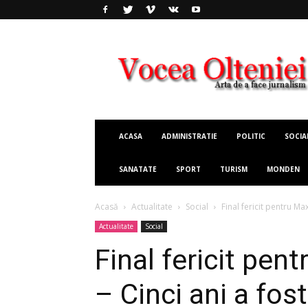
Vocea
Olteniei
ACASA
ADMINISTRATIE
POLITIC
SOCIA
SANATATE
SPORT
TURISM
MONDEN
Acasă
Actualitate
Social
Final fericit pentru Max
Actualitate
Social
Final fericit pen
– Cinci ani a fost