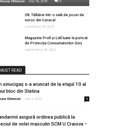
Vocea Olteniei
-
mai 18, 2018
0
Olt: Tâlhărie într-o sală de jocuri de
noroc din Caracal
noiembrie 24, 2019
Magazine Profi și Lidl luate la puricat
de Protecția Consumatorilor Gorj
septembrie 30, 2022
MUST READ
n sinucigaș s-a aruncat de la etajul 10 al
nui bloc din Slatina
cea Olteniei
-
mai 6, 2022
0
andarmii asigură ordinea publică la
eciul de volei masculin SCM U Craiova –