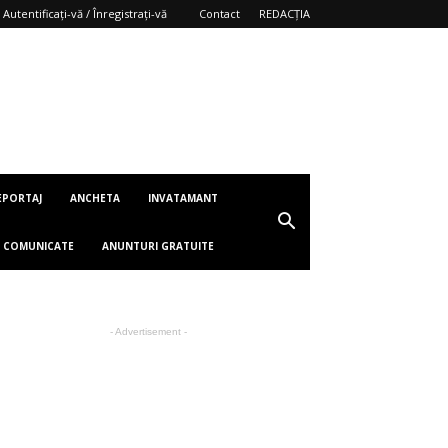
Autentificați-vă / Înregistrați-vă
Contact
REDACȚIA
EPORTAJ
ANCHETA
INVATAMANT
COMUNICATE
ANUNTURI GRATUITE
- Advertisement -