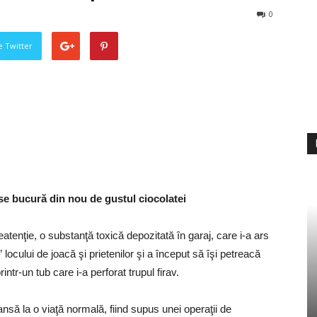
0
pe Twitter
 se bucură din nou de gustul ciocolatei
tenţie, o substanţă toxică depozitată în garaj, care i-a ars
locului de joacă şi prietenilor şi a început să îşi petreacă
printr-un tub care i-a perforat trupul firav.
ansă la o viaţă normală, fiind supus unei operaţii de