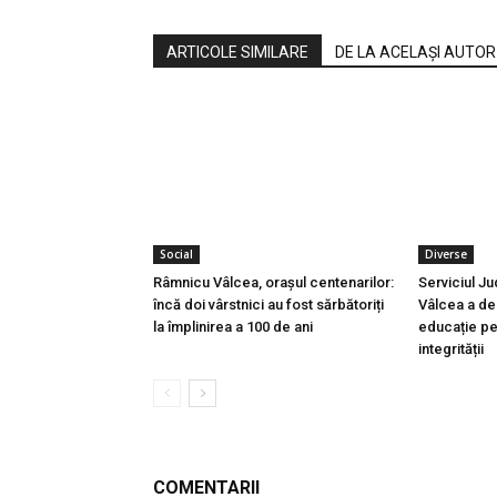
ARTICOLE SIMILARE
DE LA ACELAȘI AUTOR
Social
Diverse
Râmnicu Vâlcea, orașul centenarilor:
Serviciul J
încă doi vârstnici au fost sărbătoriți
Vâlcea a des
la împlinirea a 100 de ani
educație p
integrității
COMENTARII