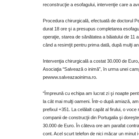
reconstrucţie a esofagului, intervenţie care a avu
Procedura chirurgicală, efectuată de doctorul Pe
durat 18 ore şi a presupus completarea esofagul
operaţie, starea de sănătatea a băiatului de 11 a
când a resimţit pentru prima dată, după mulţi ani
Intervenţia chirurgicală a costat 30.000 de Euro, 
Asociaţia “Salvează o inimă”, în urma unei camp
pewww.salveazaoinima.ro.
“Împreună cu echipa am lucrat zi şi noapte pentru
la cât mai mulţi oameni. Într-o după amiază, am 
prefixul +351. La celălalt capăt al firului, o vo
companii de construcţii din Portugalia şi doreşt
30.000 de Euro. În câteva ore am parafat contra
cont. Acel scurt telefon de nici măcar un minut i