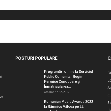
POSTURI POPULARE
C
Programări online la Serviciul
Di
ci
Public Comunitar Regim
E
Permise Conducere şi
Înmatricularea...
Ad
octombrie 12, 2017
Cu
lor
.
Romanian Music Awards 2022
S
la Râmnicu Vâlcea pe 22
Fl