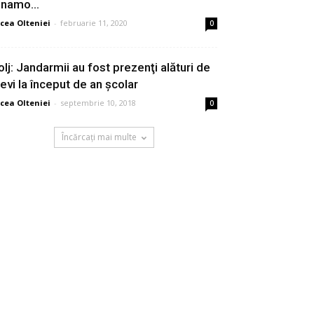
inamo...
cea Olteniei
-
februarie 11, 2020
0
olj: Jandarmii au fost prezenţi alături de
levi la început de an școlar
cea Olteniei
-
septembrie 10, 2018
0
Încărcați mai multe