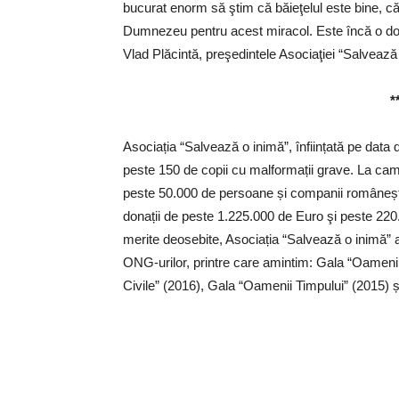
bucurat enorm să ştim că băieţelul este bine, c
Dumnezeu pentru acest miracol. Este încă o do
Vlad Plăcintă, preşedintele Asociaţiei “Salvează
*
Asociația “Salvează o inimă”, înființată pe data
peste 150 de copii cu malformații grave. La cam
peste 50.000 de persoane și companii românești 
donații de peste 1.225.000 de Euro şi peste 220
merite deosebite, Asociația “Salvează o inimă” 
ONG-urilor, printre care amintim: Gala “Oameni 
Civile” (2016), Gala “Oamenii Timpului” (2015)