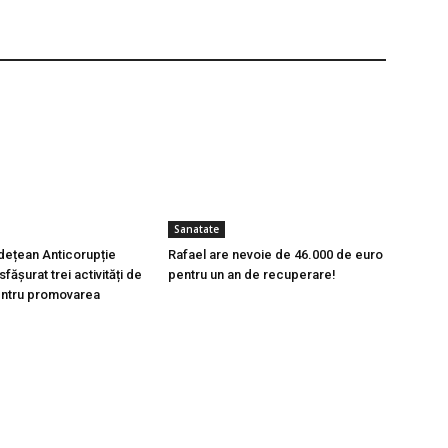
Sanatate
udețean Anticorupție
Rafael are nevoie de 46.000 de euro
fășurat trei activități de
pentru un an de recuperare!
entru promovarea