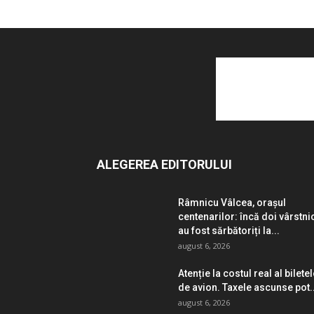
ALEGEREA EDITORULUI
Râmnicu Vâlcea, orașul
centenarilor: încă doi vârstni
au fost sărbătoriți la...
august 6, 2026
Atenție la costul real al bilete
de avion. Taxele ascunse pot..
august 6, 2026