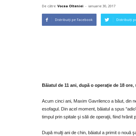
De către
Vocea Olteniei
-
ianuarie 30, 2017
Distribuiți pe Facebook
Distribuiți 
Băiatul de 11 ani, după o operaţie de 18 ore,
Acum cinci ani, Maxim Gavrilenco a băut, din nea
esofagul. Din acel moment, băiatul a spus “adio” 
timpul prin spitale şi săli de operaţii, fiind hrănit 
După mulţi ani de chin, băiatul a primit o nouă ş