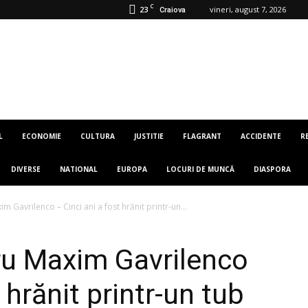
C
23
vineri, august 7, 2026
Craiova
L
ECONOMIE
CULTURA
JUSTITIE
FLAGRANT
ACCIDENTE
R
DIVERSE
NATIONAL
EUROPA
LOCURI DE MUNCĂ
DIASPORA
im Gavrilenco – Cinci ani a fost hrănit printr-un...
tru Maxim Gavrilenco
 hrănit printr-un tub