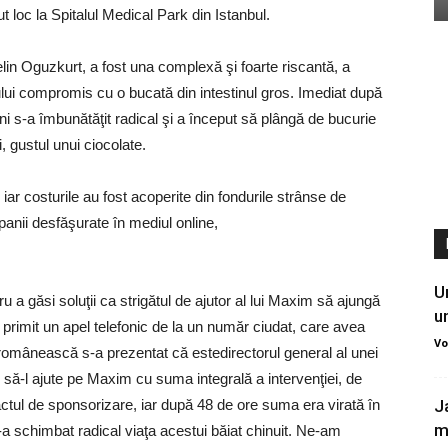
t loc la Spitalul Medical Park din Istanbul.
lin Oguzkurt, a fost una complexă şi foarte riscantă, a
ui compromis cu o bucată din intestinul gros. Imediat după
ni s-a îmbunătăţit radical şi a început să plângă de bucurie
, gustul unui ciocolate.
iar costurile au fost acoperite din fondurile strânse de
anii desfăşurate în mediul online,
U
 a găsi soluţii ca strigătul de ajutor al lui Maxim să ajungă
u
primit un apel telefonic de la un număr ciudat, care avea
Vo
ce românească s-a prezentat că estedirectorul general al unei
e să-l ajute pe Maxim cu suma integrală a intervenţiei, de
J
ctul de sponsorizare, iar după 48 de ore suma era virată în
m
-a schimbat radical viaţa acestui băiat chinuit. Ne-am