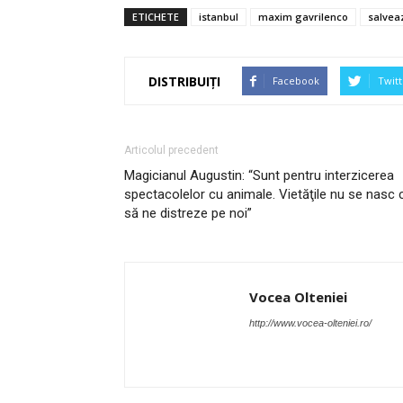
ETICHETE
istanbul
maxim gavrilenco
salvea
DISTRIBUIȚI
Facebook
Twitt
Articolul precedent
Magicianul Augustin: “Sunt pentru interzicerea
spectacolelor cu animale. Vietăţile nu se nasc 
să ne distreze pe noi”
Vocea Olteniei
http://www.vocea-olteniei.ro/