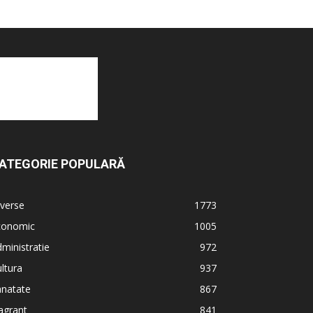
ATEGORIE POPULARĂ
verse
1773
conomic
1005
ministratie
972
ltura
937
anatate
867
agrant
841