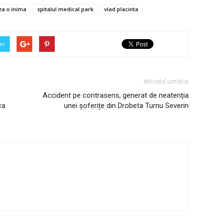
za o inima
spitalul medical park
vlad placinta
er
Articolul următor
Accident pe contrasens, generat de neatenția
ca
unei șoferițe din Drobeta Turnu Severin