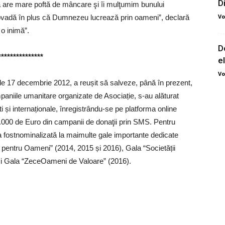
D
ă are mare poftă de mâncare şi îi mulţumim bunului
Vo
vadă în plus că Dumnezeu lucrează prin oameni”, declară
 o inimă”.
D
***************
e
Vo
 de 17 decembrie 2012, a reușit să salveze, până în prezent,
paniile umanitare organizate de Asociație, s-au alăturat
și internaționale, înregistrându-se pe platforma online
.000 de Euro din campanii de donaţii prin SMS. Pentru
a fostnominalizată la maimulte gale importante dedicate
pentru Oameni” (2014, 2015 și 2016), Gala “Societății
 și Gala “ZeceOameni de Valoare” (2016).