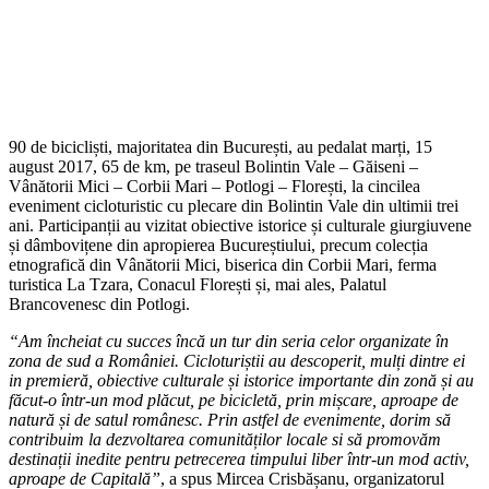
90 de bicicliști, majoritatea din București, au pedalat marți, 15
august 2017, 65 de km, pe traseul Bolintin Vale – Găiseni –
Vânătorii Mici – Corbii Mari – Potlogi – Florești, la cincilea
eveniment cicloturistic cu plecare din Bolintin Vale din ultimii trei
ani. Participanții au vizitat obiective istorice și culturale giurgiuvene
și dâmbovițene din apropierea Bucureștiului, precum colecția
etnografică din Vânătorii Mici, biserica din Corbii Mari, ferma
turistica La Tzara, Conacul Florești și, mai ales, Palatul
Brancovenesc din Potlogi.
“Am încheiat cu succes încă un tur din seria celor organizate în
zona de sud a României. Cicloturiștii au descoperit, mulți dintre ei
in premier
ă
, obiective culturale și istorice importante din zonă și au
făcut-o într-un mod plăcut, pe bicicletă, prin mișcare, aproape de
natură și de satul românesc. Prin astfel de evenimente, dorim să
contribuim la dezvoltarea comunităților locale si să promovăm
destinații inedite pentru petrecerea timpului liber într-un mod activ,
aproape de Capitală”
, a spus Mircea Crisbășanu, organizatorul