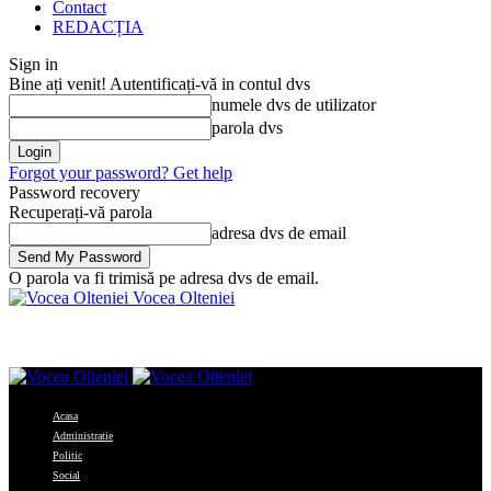
Contact
REDACȚIA
Sign in
Bine ați venit! Autentificați-vă in contul dvs
numele dvs de utilizator
parola dvs
Forgot your password? Get help
Password recovery
Recuperați-vă parola
adresa dvs de email
O parola va fi trimisă pe adresa dvs de email.
Vocea Olteniei
Acasa
Administratie
Politic
Social