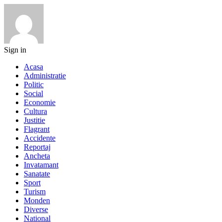
Sign in
Acasa
Administratie
Politic
Social
Economie
Cultura
Justitie
Flagrant
Accidente
Reportaj
Ancheta
Invatamant
Sanatate
Sport
Turism
Monden
Diverse
National