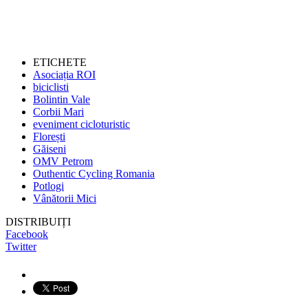
ETICHETE
Asociația ROI
biciclisti
Bolintin Vale
Corbii Mari
eveniment cicloturistic
Florești
Găiseni
OMV Petrom
Outhentic Cycling Romania
Potlogi
Vânătorii Mici
DISTRIBUIȚI
Facebook
Twitter