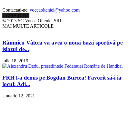
Contactați-ne:
voceaolteniei@yahoo.com
URMAȚI-NE
© 2013 SC Vocea Olteniei SRL
MAI MULTE ARTICOLE
Râmnicu Vâlcea va avea o nouă bază sportivă pe
islazul de...
iulie 18, 2019
FRH l-a demis pe Bogdan Burcea! Favorit să-i ia
locul: Adi...
ianuarie 12, 2021