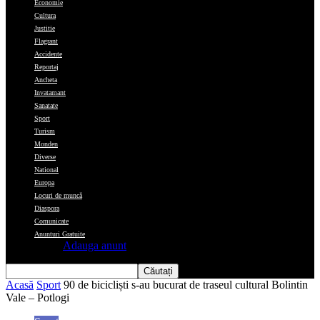
Economie
Cultura
Justitie
Flagrant
Accidente
Reportaj
Ancheta
Invatamant
Sanatate
Sport
Turism
Monden
Diverse
National
Europa
Locuri de muncă
Diaspora
Comunicate
Anunturi Gratuite
Adauga anunt
Acasă
Sport
90 de bicicliști s-au bucurat de traseul cultural Bolintin
Vale – Potlogi