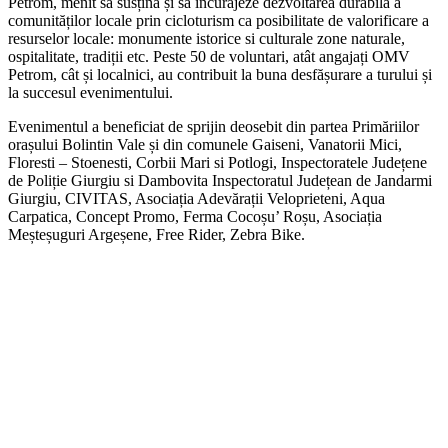
Petrom, menit să susțină și să încurajeze dezvoltarea durabilă a
comunităților locale prin cicloturism ca posibilitate de valorificare a
resurselor locale: monumente istorice si culturale zone naturale,
ospitalitate, tradiții etc. Peste 50 de voluntari, atât angajați OMV
Petrom, cât și localnici, au contribuit la buna desfășurare a turului și
la succesul evenimentului.
Evenimentul a beneficiat de sprijin deosebit din partea Primăriilor
orașului Bolintin Vale și din comunele Gaiseni, Vanatorii Mici,
Floresti – Stoenesti, Corbii Mari si Potlogi, Inspectoratele Județene
de Poliție Giurgiu si Dambovita Inspectoratul Județean de Jandarmi
Giurgiu, CIVITAS, Asociația Adevărații Veloprieteni, Aqua
Carpatica, Concept Promo, Ferma Cocoșu’ Roșu, Asociația
Meșteșuguri Argeșene, Free Rider, Zebra Bike.