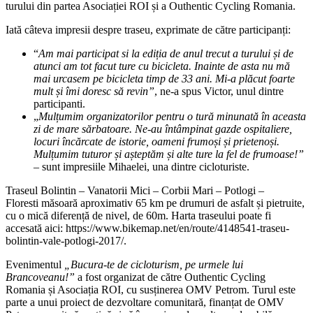
turului din partea Asociației ROI și a Outhentic Cycling Romania.
Iată câteva impresii despre traseu, exprimate de către participanți:
“
Am mai participat si la ediția de anul trecut a turului și de
atunci am tot facut ture cu bicicleta. Inainte de asta nu mă
mai urcasem pe bicicleta timp de 33 ani. Mi-a plăcut foarte
mult și îmi doresc să revin”
, ne-a spus Victor, unul dintre
participanti.
„
Mulțumim organizatorilor pentru o tură minunată în aceasta
zi de mare sărbatoare. Ne-au întâmpinat gazde ospitaliere,
locuri încărcate de istorie, oameni frumoși și prietenoși.
Mulțumim tuturor și așteptăm și alte ture la fel de frumoase!”
– sunt impresiile Mihaelei, una dintre cicloturiste.
Traseul Bolintin – Vanatorii Mici – Corbii Mari – Potlogi –
Floresti măsoară aproximativ 65 km pe drumuri de asfalt și pietruite,
cu o mică diferență de nivel, de 60m. Harta traseului poate fi
accesată aici: https://www.bikemap.net/en/route/4148541-traseu-
bolintin-vale-potlogi-2017/.
Evenimentul
„Bucura-te de cicloturism, pe urmele lui
Brancoveanu!”
a fost organizat de către Outhentic Cycling
Romania și Asociația ROI, cu susținerea OMV Petrom. Turul este
parte a unui proiect de dezvoltare comunitară, finanțat de OMV