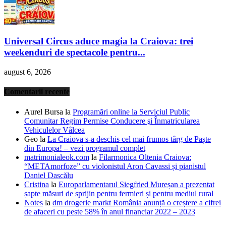
Universal Circus aduce magia la Craiova: trei
weekenduri de spectacole pentru...
august 6, 2026
Comentarii recente
Aurel Bursa
la
Programări online la Serviciul Public
Comunitar Regim Permise Conducere şi Înmatricularea
Vehiculelor Vâlcea
Geo
la
La Craiova s-a deschis cel mai frumos târg de Paște
din Europa! – vezi programul complet
matrimonialeok.com
la
Filarmonica Oltenia Craiova:
“METAmorfoze” cu violonistul Aron Cavassi și pianistul
Daniel Dascălu
Cristina
la
Europarlamentarul Siegfried Mureșan a prezentat
șapte măsuri de sprijin pentru fermieri și pentru mediul rural
Notes
la
dm drogerie markt România anunță o creștere a cifrei
de afaceri cu peste 58% în anul financiar 2022 – 2023