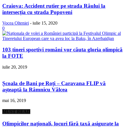
Craiova: Accident rutier pe strada Râului la
intersecţia cu strada Popoveni
Vocea Olteniei
-
iulie 15, 2020
0
103 tineri sportivi români vor căuta gloria olimpică
la FOTE
iulie 20, 2019
Școala de Bani pe Roți – Caravana FLIP vă
așteaptă la Râmnicu Vâlcea
mai 16, 2019
MUST READ
Olimpicilor naționali, locuri fără taxă asigurate la