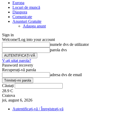
Europa
Locuri de muncă
Diaspora
Comunicate
Anunturi Gratuite
Adauga anunt
Sign in
Welcome!
Log into your account
numele dvs de utilizator
parola dvs
V-ați uitat parola?
Password recovery
Recuperați-vă parola
adresa dvs de email
Căutați
28.9
C
Craiova
joi, august 6, 2026
Autentificați-vă / Înregistrați-vă