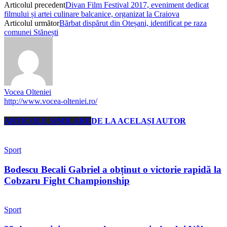
Articolul precedent
Divan Film Festival 2017, eveniment dedicat
filmului și artei culinare balcanice, organizat la Craiova
Articolul următor
Bărbat dispărut din Oteșani, identificat pe raza
comunei Stănești
Vocea Olteniei
http://www.vocea-olteniei.ro/
ARTICOLE SIMILARE
DE LA ACELAȘI AUTOR
Sport
Bodescu Becali Gabriel a obținut o victorie rapidă la
Cobzaru Fight Championship
Sport