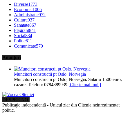
Diverse
1773
Economic
1005
Administratie
972
Cultura
937
Sanatate
867
Flagrant
841
Social
834
Politic
611
Comunicate
570
Anunțuri
Muncitori constructii pt Oslo, Norvegia
Muncitori constructii pt Oslo, Norvegia. Salariu 1500 euro,
cazare. Telefon: 0784889939.
[Citește mai mult]
DESPRE NOI
Publicație independentă - Unicul ziar din Oltenia neînregimentat
politic.