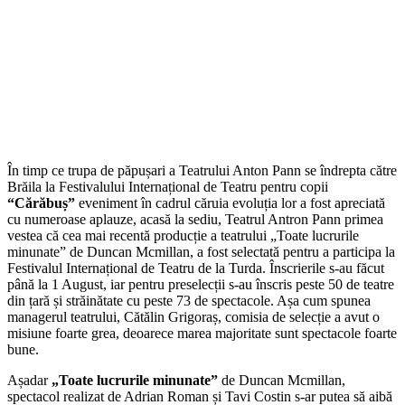
În timp ce trupa de păpușari a Teatrului Anton Pann se îndrepta către
Brăila la Festivalului Internațional de Teatru pentru copii
“Cărăbuș”
eveniment în cadrul căruia evoluția lor a fost apreciată
cu numeroase aplauze, acasă la sediu, Teatrul Antron Pann primea
vestea că cea mai recentă producție a teatrului „Toate lucrurile
minunate” de Duncan Mcmillan, a fost selectată pentru a participa la
Festivalul Internațional de Teatru de la Turda. Înscrierile s-au făcut
până la 1 August, iar pentru preselecții s-au înscris peste 50 de teatre
din țară și străinătate cu peste 73 de spectacole. Așa cum spunea
managerul teatrului, Cătălin Grigoraș, comisia de selecție a avut o
misiune foarte grea, deoarece marea majoritate sunt spectacole foarte
bune.
Așadar
„Toate lucrurile minunate”
de Duncan Mcmillan,
spectacol realizat de Adrian Roman și Tavi Costin s-ar putea să aibă