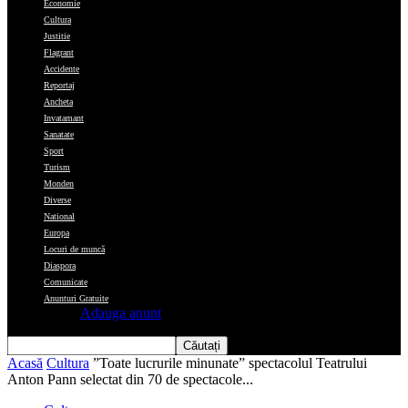
Economie
Cultura
Justitie
Flagrant
Accidente
Reportaj
Ancheta
Invatamant
Sanatate
Sport
Turism
Monden
Diverse
National
Europa
Locuri de muncă
Diaspora
Comunicate
Anunturi Gratuite
Adauga anunt
Acasă
Cultura
”Toate lucrurile minunate” spectacolul Teatrului
Anton Pann selectat din 70 de spectacole...