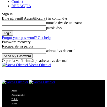
Contact
REDACȚIA
Sign in
Bine ați venit! Autentificați-vă in contul dvs
numele dvs de utilizator
parola dvs
Forgot your password? Get help
Password recovery
Recuperați-vă parola
adresa dvs de email
O parola va fi trimisă pe adresa dvs de email.
Vocea Olteniei
Acasa
Administratie
Politic
Social