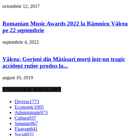
octombrie 12, 2017
Romanian Music Awards 2022 la Râmnicu Vâlcea
pe 22 septembrie
septembrie 4, 2022
Vâlcea: Gorjeni din Mătăsari morți într-un tragic
accident rutier produs la...
august 10, 2019
CATEGORIE POPULARĂ
Diverse
1773
Economic
1005
Administratie
973
Cultura
937
Sanatate
867
Flagrant
841
Social
835