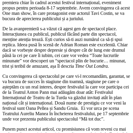
premiera chiar în cadrul acestui festival internațional, eveniment
propus pentru perioada 8-17 septembrie. Avem convingerea că acest
One man show, în care protagonist este actorul Tavi Costin, se va
bucura de aprecierea publicului și a juriului.
De la avanpremieră s-a văzut că agest gen de spectacol place.
Interacțiunea cu publicul, publicul făcând parte din spectacol,
menține atenția trează. Ești curios să-ti auzi numărul ca să-ți spui
replica. Ideea pusă în scenă de Adrian Roman este excelentă. Chiar
dacă se vorbește despre depresie și despre cât de lung este drumul
până la cei pe care îi iubim, cei care vor vedea “Toate lucrurile
minunate” vor descoperi un “spectacol plin de bucurie… minunat,
trist și teribil de amuzant, așa îl descria
Time Out Londra.
Cu convingerea că spectacolul pe care vi-l recomandăm, garantat, se
va bucura de succes în stagiune din toamnă, stagiune pe care o
așteptăm cu un real interes, despre festivalul la care vor participa cei
de la Teatrul Anton Pann mai adăugăm doar atât: Festivalul
Internațional de Teatru de la Turda va găzdui invitați atât în plan
național cât și internațional. Două nume de prestigiu ce vor veni la
festival sunt Oana Pellea și Sandu Gruia. Ei vor urca pe scena
Teatrului Aureliu Manea în încheierea festivalului, pe 17 septembrie
unde vor prezenta publicului spectacolul “Mă tot duc”.
Punem punct acestui articol, cu promisiunea că vom reveni cu mai