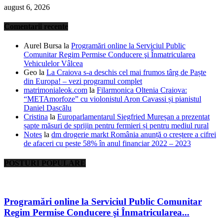
august 6, 2026
Comentarii recente
Aurel Bursa
la
Programări online la Serviciul Public
Comunitar Regim Permise Conducere şi Înmatricularea
Vehiculelor Vâlcea
Geo
la
La Craiova s-a deschis cel mai frumos târg de Paște
din Europa! – vezi programul complet
matrimonialeok.com
la
Filarmonica Oltenia Craiova:
“METAmorfoze” cu violonistul Aron Cavassi și pianistul
Daniel Dascălu
Cristina
la
Europarlamentarul Siegfried Mureșan a prezentat
șapte măsuri de sprijin pentru fermieri și pentru mediul rural
Notes
la
dm drogerie markt România anunță o creștere a cifrei
de afaceri cu peste 58% în anul financiar 2022 – 2023
POSTURI POPULARE
Programări online la Serviciul Public Comunitar
Regim Permise Conducere şi Înmatricularea...