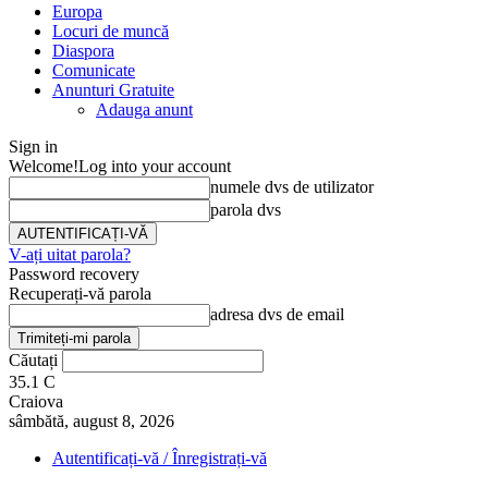
Europa
Locuri de muncă
Diaspora
Comunicate
Anunturi Gratuite
Adauga anunt
Sign in
Welcome!
Log into your account
numele dvs de utilizator
parola dvs
V-ați uitat parola?
Password recovery
Recuperați-vă parola
adresa dvs de email
Căutați
35.1
C
Craiova
sâmbătă, august 8, 2026
Autentificați-vă / Înregistrați-vă