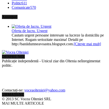
Politic
611
Comunicate
570
Anunțuri
Oferta de lucru. Urgent
Cautam urgent persoane interesate sa lucreze la domiciliu pe
Internet. Rugam seriozitate maxima! Detalii pe
http://baniidumneavoastra.blogspot.com.
[Citește mai mult]
DESPRE NOI
Publicație independentă - Unicul ziar din Oltenia neînregimentat
politic.
Contactați-ne:
voceaolteniei@yahoo.com
URMAȚI-NE
© 2013 SC Vocea Olteniei SRL
MAI MULTE ARTICOLE