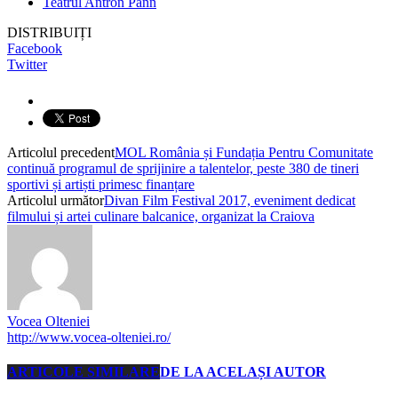
Teatrul Antron Pann
DISTRIBUIȚI
Facebook
Twitter
Articolul precedent
MOL România și Fundația Pentru Comunitate
continuă programul de sprijinire a talentelor, peste 380 de tineri
sportivi și artiști primesc finanțare
Articolul următor
Divan Film Festival 2017, eveniment dedicat
filmului și artei culinare balcanice, organizat la Craiova
Vocea Olteniei
http://www.vocea-olteniei.ro/
ARTICOLE SIMILARE
DE LA ACELAȘI AUTOR