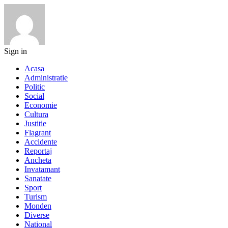
Sign in
Acasa
Administratie
Politic
Social
Economie
Cultura
Justitie
Flagrant
Accidente
Reportaj
Ancheta
Invatamant
Sanatate
Sport
Turism
Monden
Diverse
National