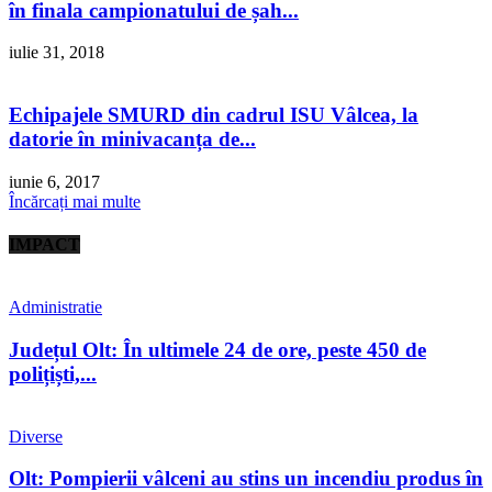
în finala campionatului de șah...
iulie 31, 2018
Echipajele SMURD din cadrul ISU Vâlcea, la
datorie în minivacanța de...
iunie 6, 2017
Încărcați mai multe
IMPACT
Administratie
Județul Olt: În ultimele 24 de ore, peste 450 de
polițiști,...
Diverse
Olt: Pompierii vâlceni au stins un incendiu produs în