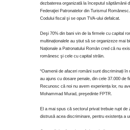
dezbaterea organizată la începutul săptămânii de
Federaţiei Patronatelor din Turismul Românesc.
Codului fiscal şi se opun TVA-ului defalcat.
Deşi 70% din bani vin de la firmele cu capital r
multinaționalele au știut să se organizeze mai b
Naționale a Patronatului Român cred că nu există
românesc şi cele cu capital străin.
“Oamenii de afaceri români sunt discriminați în r
au ajuns cu dosare penale, din cele 37.000 de f
Recunosc că noi nu avem experiența lor, nu avem
Mohammad Murad, preşedinte FPTR.
El a mai spus că sectorul privat trebuie rupt de z
distrusă acea discriminare, pentru existența a 