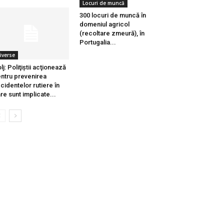
Locuri de muncă
300 locuri de muncă în
domeniul agricol
(recoltare zmeură), în
Portugalia...
iverse
lj: Poliţiştii acţionează
ntru prevenirea
cidentelor rutiere în
re sunt implicate...