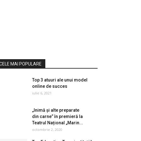
CELE MAI POPULARE
Top 3 atuuri ale unui model
online de succes
iulie 6, 2021
„Inimă și alte preparate
din carne” în premieră la
Teatrul Național „Marin...
octombrie 2, 2020