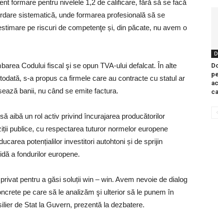
t formare pentru nivelele 1,2 de calificare, fără să se facă
ordare sistematică, unde formarea profesională să se
stimare pe riscuri de competenţe și, din păcate, nu avem o
D
area Codului fiscal şi se opun TVA-ului defalcat. În alte
Do
pe
Totodată, s-a propus ca firmele care au contracte cu statul ar
ac
sează banii, nu când se emite factura.
ca
să aibă un rol activ privind încurajarea producătorilor
ziții publice, cu respectarea tuturor normelor europene
carea potențialilor investitori autohtoni și de sprijin
idă a fondurilor europene.
ivat pentru a găsi soluții win – win. Avem nevoie de dialog
oncrete pe care să le analizăm şi ulterior să le punem în
lier de Stat la Guvern, prezentă la dezbatere.