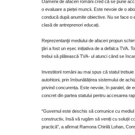
Oamenii de afaceri români cred că se pune accen
o evaluare a pieței muncii. Este nevoie de o ab
conducă după anumite obiective. Nu se face o e
clasă de antreprenori educați.
Reprezentanţii mediului de afaceri propun schimb
ţări a fost un eșec inițiativa de a defalca TVA. 
trebui să plătească TVA- ul atunci când se înca
Investitorii români au mai spus că statul trebuie 
autohtoni, prin îmbunătățirea sistemului de achi
privind concurența. Este nevoie, în paralel, de edu
concret din partea statului pentru accesarea rap
“Guvernul este deschis să comunice cu mediul pr
constructiv, însă vă rugăm să veniți cu soluții c
practică”, a afirmat Ramona Chirilă Lohan, Consi