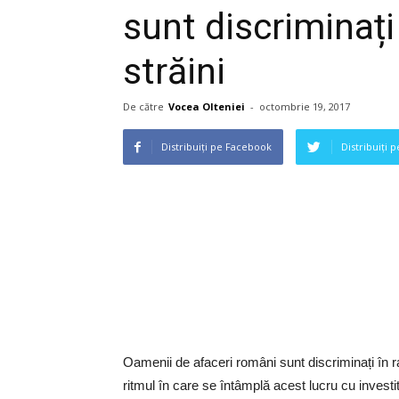
sunt discriminați
străini
De către
Vocea Olteniei
-
octombrie 19, 2017
Distribuiți pe Facebook
Distribuiți 
Oamenii de afaceri români sunt discriminați în ra
ritmul în care se întâmplă acest lucru cu investit