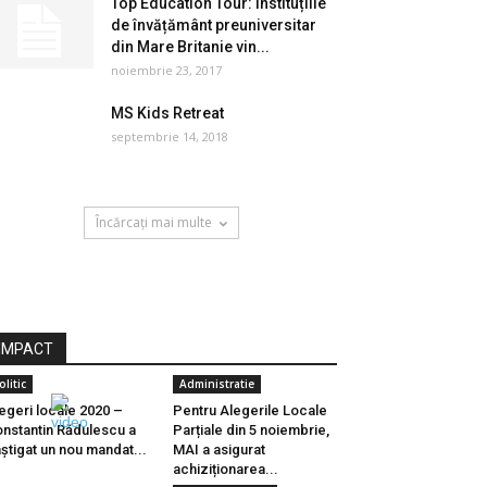
Top Education Tour: instituțiile
de învățământ preuniversitar
din Mare Britanie vin...
noiembrie 23, 2017
MS Kids Retreat
septembrie 14, 2018
Încărcați mai multe
IMPACT
olitic
Administratie
egeri locale 2020 –
Pentru Alegerile Locale
nstantin Rădulescu a
Parțiale din 5 noiembrie,
știgat un nou mandat...
MAI a asigurat
achiziționarea...