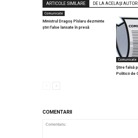
ARTICOLE SIMILARE
DE LA ACELAȘI AUTOR
Comunicate
Ministrul Dragoș Pîslaru dezminte
știri false lansate în presă
Comunicate
Știre falsă
Politicii d
COMENTARII