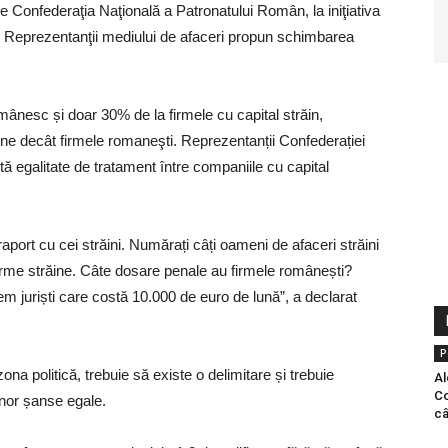
 Confederaţia Naţională a Patronatului Român, la iniţiativa
 Reprezentanţii mediului de afaceri propun schimbarea
omânesc și doar 30% de la firmele cu capital străin,
ine decât firmele romaneşti. Reprezentanții Confederației
 egalitate de tratament între companiile cu capital
aport cu cei străini. Numărați câți oameni de afaceri străini
irme străine. Câte dosare penale au firmele românești?
 juriști care costă 10.000 de euro de lună”, a declarat
P
ona politică, trebuie să existe o delimitare și trebuie
Al
Co
unor șanse egale.
câ