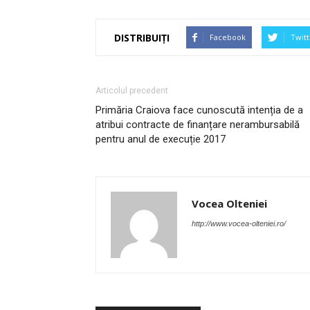
DISTRIBUIȚI
Facebook
Twitt
Articolul precedent
Primăria Craiova face cunoscută intenția de a
atribui contracte de finanțare nerambursabilă
pentru anul de execuție 2017
Vocea Olteniei
http://www.vocea-olteniei.ro/