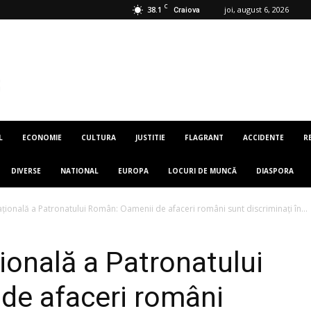
C
38.1
joi, august 6, 2026
Craiova
L
ECONOMIE
CULTURA
JUSTITIE
FLAGRANT
ACCIDENTE
R
DIVERSE
NATIONAL
EUROPA
LOCURI DE MUNCĂ
DIASPORA
ională a Patronatului Român: Oamenii de afaceri români sunt discriminați în...
ională a Patronatului
de afaceri români