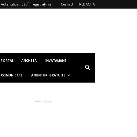
Autentificați-vă / Înregistrați-vă
Contact
REDACȚIA
EPORTAJ
ANCHETA
INVATAMANT
COMUNICATE
ANUNTURI GRATUITE
- Advertisement -