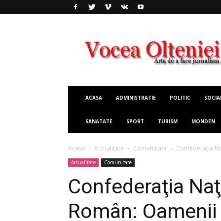
Vocea
Olteniei
ACASA
ADMINISTRATIE
POLITIC
SOCIA
SANATATE
SPORT
TURISM
MONDEN
Acasă
Actualitate
Comunicate
Confederaţia Naţ
Actualitate
Comunicate
Confederaţia Naţ
Român: Oamenii 