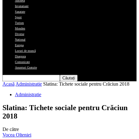
Ancheta
Invatamant
Sanatate
Sport
Turism
Monden
Diverse
National
Europa
Locuri de muncă
Diaspora
Comunicate
Anunturi Gratuite
Acasă
Administratie
Slatina: Tichete sociale pentru Crăciun 2018
Administratie
Slatina: Tichete sociale pentru Crăciun
2018
De către
Vocea Olteniei