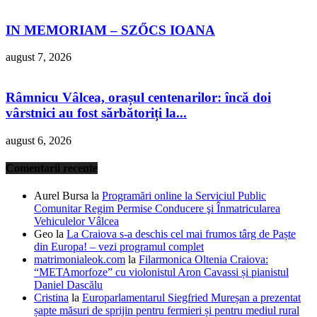
IN MEMORIAM – SZŐCS IOANA
august 7, 2026
Râmnicu Vâlcea, orașul centenarilor: încă doi
vârstnici au fost sărbătoriți la...
august 6, 2026
Comentarii recente
Aurel Bursa
la
Programări online la Serviciul Public
Comunitar Regim Permise Conducere şi Înmatricularea
Vehiculelor Vâlcea
Geo
la
La Craiova s-a deschis cel mai frumos târg de Paște
din Europa! – vezi programul complet
matrimonialeok.com
la
Filarmonica Oltenia Craiova:
“METAmorfoze” cu violonistul Aron Cavassi și pianistul
Daniel Dascălu
Cristina
la
Europarlamentarul Siegfried Mureșan a prezentat
șapte măsuri de sprijin pentru fermieri și pentru mediul rural