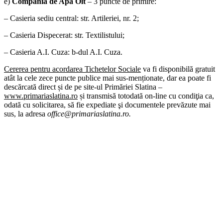
e)
Compania de Apă Olt
– 3 puncte de primire:
– Casieria sediu central: str. Artileriei, nr. 2;
– Casieria Dispecerat: str. Textilistului;
– Casieria A.I. Cuza: b-dul A.I. Cuza.
Cererea pentru acordarea Tichetelor Sociale
va fi disponibilă gratuit
atât la cele zece puncte publice mai sus-menționate, dar ea poate fi
descărcată direct și de pe site-ul Primăriei Slatina –
www.primariaslatina.ro
și transmisă totodată on-line cu condiţia ca,
odată cu solicitarea, să fie expediate şi documentele prevăzute mai
sus, la adresa
office@primariaslatina.ro.