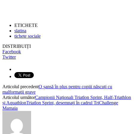
ETICHETE
slatina
tichete sociale
DISTRIBUIȚI
Facebook
Twitter
Articolul precedent
O șansă în plus pentru copiii născuţi cu
malformaţii grave
Articolul următor
Campionii Naționali Triatlon Sprint, Half-Triathlon
și AquathlonTriatlon Sprint, desemnați în cadrul TriChallenge
Mamaia