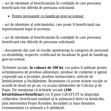
– act de identitate al beneficiarului în condiţiile în care persoana
beneficiară este diferită de persoana solicitantă.
Pentru persoanele cu handicap grav/accentuat:
– act de identitate al solicitantului, care poate fi beneficiarul sau
reprezentantul legal al acestuia;
– act de identitate al beneficiarului în condiţiile în care persoana
beneficiară este diferită de persoana solicitantă;
– documente din care să rezulte apartenenţa la categoria de persoană
cu dizabilități, respectiv certificatul de încadrare în grad de handicap
grav/accentuat.
Tichetele sociale,
în valoare de 100 lei
, vor putea fi utilizate pentru
achiziţionarea de produse alimentare, produse de curățenie și igienă
corporală sau a locuinței, produse farmaceutice, articole de
îmbrăcăminte și încălțăminte. Reamintim că aceste tichete sociale se
acordă de două ori pe an: cu ocazia sărbătorilor de Crăciun şi de
Paşte. De menționat că tichetele sociale
(100
lei/sărbătoare/beneficiar)
vor fi puse GRATUIT la dispoziția
cetățenilor, beneficiarii urmând să le primească direct la domiciliu,
prin intermediul Poștei Române, începând cu luna dinaintea
evenimentului ce urmează a fi sărbătorit.