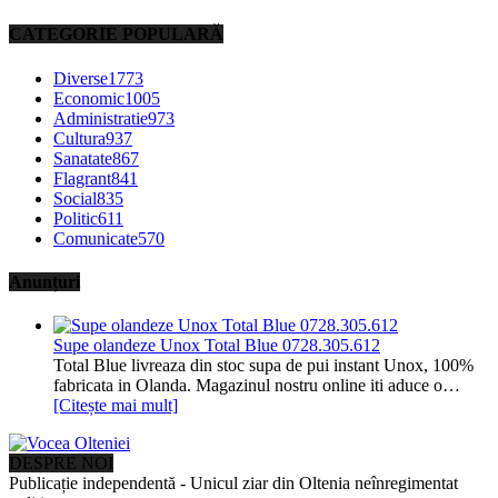
CATEGORIE POPULARĂ
Diverse
1773
Economic
1005
Administratie
973
Cultura
937
Sanatate
867
Flagrant
841
Social
835
Politic
611
Comunicate
570
Anunțuri
Supe olandeze Unox Total Blue 0728.305.612
Total Blue livreaza din stoc supa de pui instant Unox, 100%
fabricata in Olanda. Magazinul nostru online iti aduce o…
[Citește mai mult]
DESPRE NOI
Publicație independentă - Unicul ziar din Oltenia neînregimentat