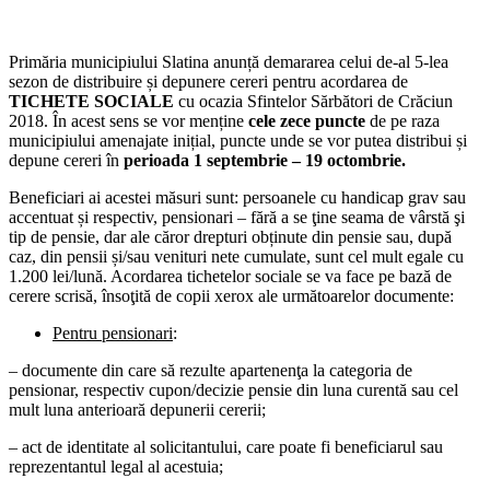
Primăria municipiului Slatina anunță demararea celui de-al 5-lea
sezon de distribuire și depunere cereri pentru acordarea de
TICHETE SOCIALE
cu ocazia Sfintelor Sărbători de Crăciun
2018. În acest sens se vor menține
cele zece puncte
de pe raza
municipiului amenajate inițial, puncte unde se vor putea distribui și
depune cereri în
perioada 1 septembrie – 19 octombrie.
Beneficiari ai acestei măsuri sunt: persoanele cu handicap grav sau
accentuat și respectiv, pensionari – fără a se ţine seama de vârstă şi
tip de pensie, dar ale căror drepturi obținute din pensie sau, după
caz, din pensii și/sau venituri nete cumulate, sunt cel mult egale cu
1.200 lei/lună. Acordarea tichetelor sociale se va face pe bază de
cerere scrisă, însoţită de copii xerox ale următoarelor documente:
Pentru pensionari
:
– documente din care să rezulte apartenenţa la categoria de
pensionar, respectiv cupon/decizie pensie din luna curentă sau cel
mult luna anterioară depunerii cererii;
– act de identitate al solicitantului, care poate fi beneficiarul sau
reprezentantul legal al acestuia;