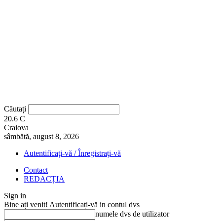
Căutați
20.6
C
Craiova
sâmbătă, august 8, 2026
Autentificați-vă / Înregistrați-vă
Contact
REDACȚIA
Sign in
Bine ați venit! Autentificați-vă in contul dvs
numele dvs de utilizator