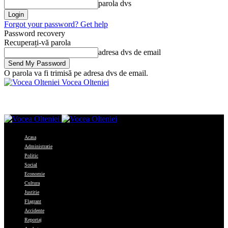
parola dvs
Forgot your password? Get help
Password recovery
Recuperați-vă parola
adresa dvs de email
O parola va fi trimisă pe adresa dvs de email.
Vocea Olteniei
Acasa
Administratie
Politic
Social
Economie
Cultura
Justitie
Flagrant
Accidente
Reportaj