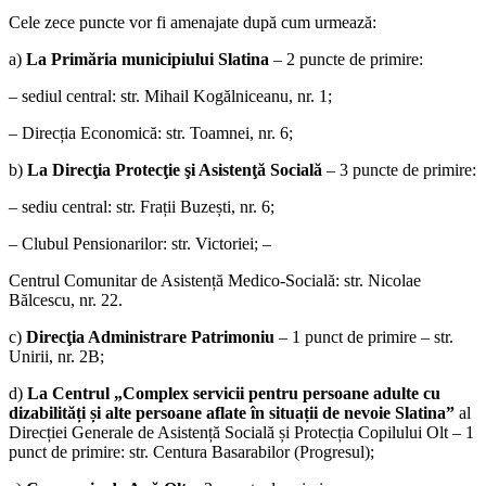
Cele zece puncte vor fi amenajate după cum urmează:
a)
La Primăria municipiului Slatina
– 2 puncte de primire:
– sediul central: str. Mihail Kogălniceanu, nr. 1;
– Direcția Economică: str. Toamnei, nr. 6;
b)
La Direcţia Protecţie şi Asistenţă Socială
– 3 puncte de primire:
– sediu central: str. Frații Buzești, nr. 6;
– Clubul Pensionarilor: str. Victoriei; –
Centrul Comunitar de Asistență Medico-Socială: str. Nicolae
Bălcescu, nr. 22.
c)
Direcţia Administrare Patrimoniu
– 1 punct de primire – str.
Unirii, nr. 2B;
d)
La Centrul „Complex servicii pentru persoane adulte cu
dizabilități și alte persoane aflate în situații de nevoie Slatina”
al
Direcției Generale de Asistență Socială și Protecția Copilului Olt – 1
punct de primire: str. Centura Basarabilor (Progresul);