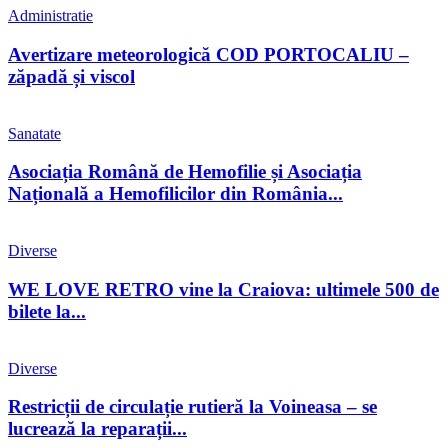
Administratie
Avertizare meteorologică COD PORTOCALIU –
zăpadă și viscol
Sanatate
Asociația Română de Hemofilie și Asociația
Națională a Hemofilicilor din România...
Diverse
WE LOVE RETRO vine la Craiova: ultimele 500 de
bilete la...
Diverse
Restricții de circulație rutieră la Voineasa – se
lucrează la reparații...