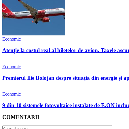
Economic
Atenție la costul real al biletelor de avion. Taxele as
Economic
Premierul Ilie Bolojan despre situația din energie și 
Economic
9 din 10 sistemele fotovoltaice instalate de E.ON inclu
COMENTARII