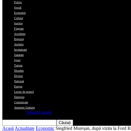
Politic
Social
Economie
Cultura
Justitie
Flagrant
Accidente
Reportaj
Ancheta
Invatamant
Sanatate
Sport
Turism
Monden
Diverse
National
Europa
Locuri de muncă
Diaspora
Comunicate
Anunturi Gratuite
Adauga anunt
Acasă
Actualitate
Economic
Siegfried Mureșan, după vizita la Ford Rom