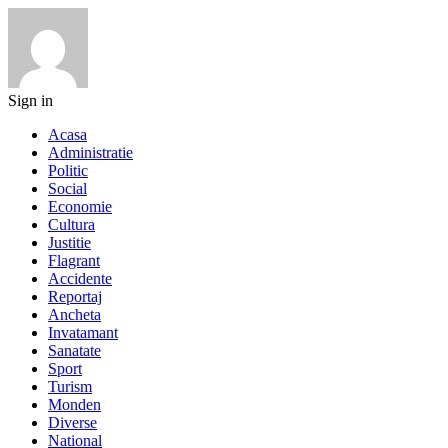
Sign in
Acasa
Administratie
Politic
Social
Economie
Cultura
Justitie
Flagrant
Accidente
Reportaj
Ancheta
Invatamant
Sanatate
Sport
Turism
Monden
Diverse
National