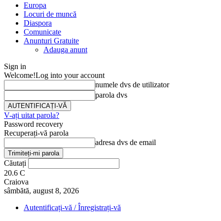
Europa
Locuri de muncă
Diaspora
Comunicate
Anunturi Gratuite
Adauga anunt
Sign in
Welcome!
Log into your account
numele dvs de utilizator
parola dvs
V-ați uitat parola?
Password recovery
Recuperați-vă parola
adresa dvs de email
Căutați
20.6
C
Craiova
sâmbătă, august 8, 2026
Autentificați-vă / Înregistrați-vă