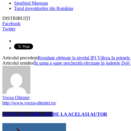
Siegfried Mureşan
Turul investitorilor din România
DISTRIBUIȚI
Facebook
Twitter
Articolul precedent
Rezultate obținute la nivelul IPJ Vâlcea în primele
Articolul următor
În urma a șapte percheziţii efectuate în județele Dolj ș
Vocea Olteniei
http://www.vocea-olteniei.ro/
ARTICOLE SIMILARE
DE LA ACELAȘI AUTOR