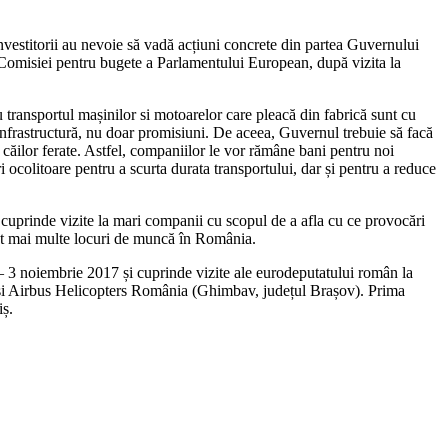
investitorii au nevoie să vadă acțiuni concrete din partea Guvernului
l Comisiei pentru bugete a Parlamentului European, după vizita la
transportul mașinilor si motoarelor care pleacă din fabrică sunt cu
 infrastructură, nu doar promisiuni. De aceea, Guvernul trebuie să facă
 căilor ferate. Astfel, companiilor le vor rămâne bani pentru noi
i ocolitoare pentru a scurta durata transportului, dar și pentru a reduce
e cuprinde vizite la mari companii cu scopul de a afla cu ce provocări
 tot mai multe locuri de muncă în România.
 – 3 noiembrie 2017 și cuprinde vizite ale eurodeputatului român la
 și Airbus Helicopters România (Ghimbav, județul Brașov). Prima
iș.