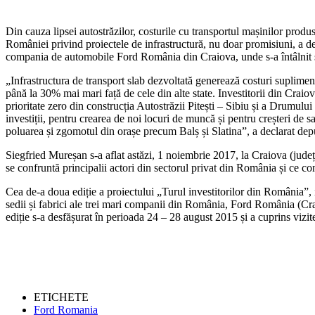
Din cauza lipsei autostrăzilor, costurile cu transportul mașinilor prod
României privind proiectele de infrastructură, nu doar promisiuni, a d
compania de automobile Ford România din Craiova, unde s-a întâlnit 
„Infrastructura de transport slab dezvoltată generează costuri suplime
până la 30% mai mari față de cele din alte state. Investitorii din Crai
prioritate zero din construcția Autostrăzii Pitești – Sibiu și a Drumulu
investiții, pentru crearea de noi locuri de muncă și pentru creșteri de s
poluarea și zgomotul din orașe precum Balș și Slatina”, a declarat de
Siegfried Mureșan s-a aflat astăzi, 1 noiembrie 2017, la Craiova (județ
se confruntă principalii actori din sectorul privat din România și ce c
Cea de-a doua ediție a proiectului „Turul investitorilor din România”,
sedii și fabrici ale trei mari companii din România, Ford România (C
ediție s-a desfășurat în perioada 24 – 28 august 2015 și a cuprins viz
ETICHETE
Ford Romania