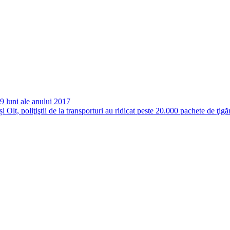
 9 luni ale anului 2017
i Olt, poliţiştii de la transporturi au ridicat peste 20.000 pachete de ţigă