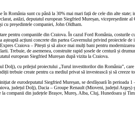
use în România sunt cu până la 30% mai mari față de cele din alte state; 
eclarat, astăzi, deputatul european Siegfried Mureșan, vicepreședinte a
și cu președintele companiei, John Oldham.
ntare pentru companiile din Craiova. În cazul Ford România, costurile cu 
ova așteaptă acțiuni concrete din partea Guvernului privind proiectele de
i Expres Craiova – Pitești și să aloce mai mulți bani pentru modernizarea
alarii. Trebuie, de asemenea, construite rapid șosele de centură și drumur
putatul european Siegfried Mureșan după vizita la Craiova.
ul Dolj), cu prilejul proiectului „Turul investitorilor din România”, car
ondiții trebuie create pentru ca mediul privat să investească și să creeze
 inițiat de eurodeputatul Siegfried Mureșan, se desfășoară în perioada 1
raiova, județul Dolj), Dacia – Groupe Renault (Mioveni, județul Argeș)
ite la companii din județele Brașov, Mureș, Alba, Cluj, Hunedoara și Tim