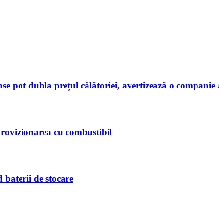
cunse pot dubla prețul călătoriei, avertizează o companie
aprovizionarea cu combustibil
d baterii de stocare