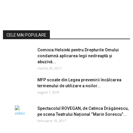
CELE MAI POPULARE
Comisia Helsinki pentru Drepturile Omului
condamnă aplicarea legii nedreaptă și
abuzivă...
martie 29, 2017
MFP scoate din Legea prevenirii încălcarea
termenului de utilizare a noilor...
august 1, 2019
Spectacolul ROVEGAN, de Catinca Drăgănescu,
pe scena Teatrului Național “Marin Sorescu”...
februarie 19, 2017