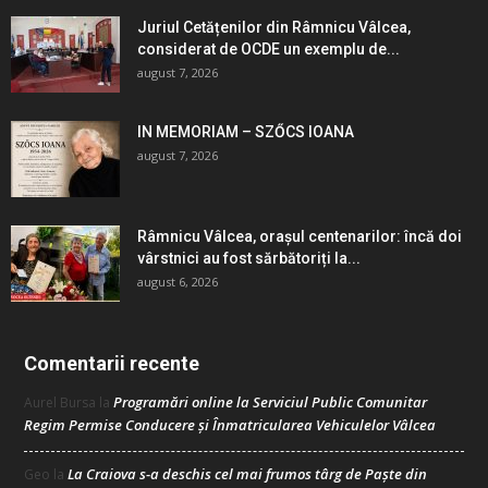
Juriul Cetățenilor din Râmnicu Vâlcea,
considerat de OCDE un exemplu de...
august 7, 2026
IN MEMORIAM – SZŐCS IOANA
august 7, 2026
Râmnicu Vâlcea, orașul centenarilor: încă doi
vârstnici au fost sărbătoriți la...
august 6, 2026
Comentarii recente
Programări online la Serviciul Public Comunitar
Aurel Bursa
la
Regim Permise Conducere şi Înmatricularea Vehiculelor Vâlcea
La Craiova s-a deschis cel mai frumos târg de Paște din
Geo
la