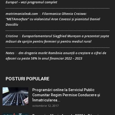
Europa! – vezi programul complet
matrimonialeok.com
Filarmonica Oltenia Craiova:
la
“METAmorfoze” cu violonistul Aron Cavassi și pianistul Daniel
Dascălu
Cristina
Europarlamentarul Siegfried Mureșan a prezentat șapte
la
măsuri de sprijin pentru fermieri și pentru mediul rural
Notes
dm drogerie markt România anunță o creștere a cifrei de
la
afaceri cu peste 58% în anul financiar 2022 – 2023
POSTURI POPULARE
Programări online la Serviciul Public
Comunitar Regim Permise Conducere şi
Înmatricularea...
octombrie 12, 2017