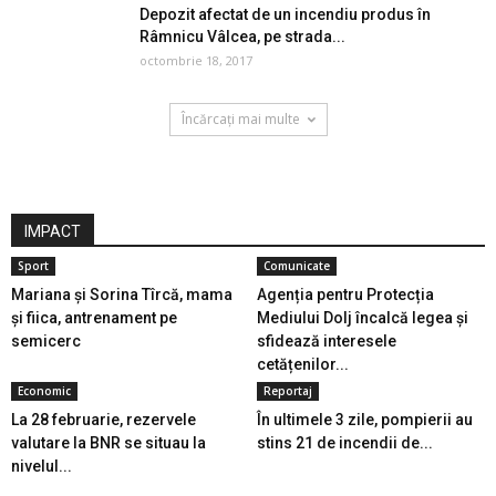
Depozit afectat de un incendiu produs în
Râmnicu Vâlcea, pe strada...
octombrie 18, 2017
Încărcați mai multe
IMPACT
Sport
Comunicate
Mariana și Sorina Tîrcă, mama
Agenția pentru Protecția
și fiica, antrenament pe
Mediului Dolj încalcă legea și
semicerc
sfidează interesele
cetățenilor...
Economic
Reportaj
La 28 februarie, rezervele
În ultimele 3 zile, pompierii au
valutare la BNR se situau la
stins 21 de incendii de...
nivelul...