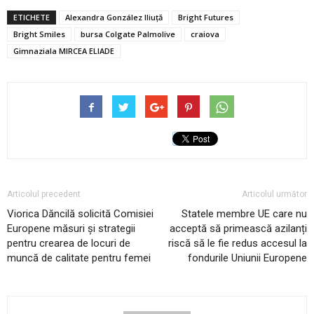
ETICHETE
Alexandra González Iliuță
Bright Futures
Bright Smiles
bursa Colgate Palmolive
craiova
Gimnaziala MIRCEA ELIADE
Articolul precedent
Articolul următor
Viorica Dăncilă solicită Comisiei
Statele membre UE care nu
Europene măsuri și strategii
acceptă să primească azilanți
pentru crearea de locuri de
riscă să le fie redus accesul la
muncă de calitate pentru femei
fondurile Uniunii Europene