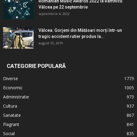
Romanian Music Awards 2022 la Râmnicu
Vâlcea pe 22 septembrie
septembrie 4, 2022
Vâlcea: Gorjeni din Mătăsari morți într-un
tragic accident rutier produs la...
august 10, 2019
CATEGORIE POPULARĂ
Diverse
1773
Economic
1005
Administratie
973
Cultura
937
Sanatate
867
Flagrant
841
Social
835