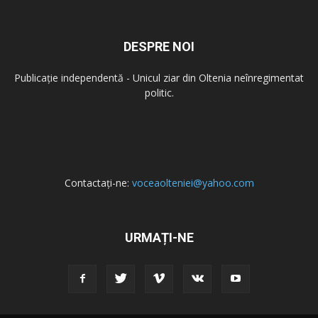
DESPRE NOI
Publicație independentă - Unicul ziar din Oltenia neînregimentat
politic.
Contactați-ne:
voceaolteniei@yahoo.com
URMAȚI-NE