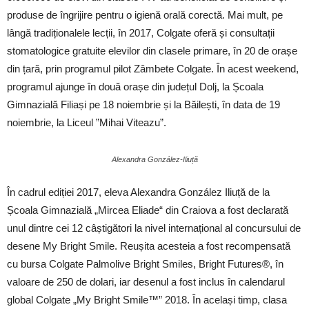
produse de îngrijire pentru o igienă orală corectă. Mai mult, pe
lângă tradiționalele lecții, în 2017, Colgate oferă și consultații
stomatologice gratuite elevilor din clasele primare, în 20 de orașe
din țară, prin programul pilot Zâmbete Colgate. În acest weekend,
programul ajunge în două orașe din județul Dolj, la Școala
Gimnazială Filiași pe 18 noiembrie și la Băilești, în data de 19
noiembrie, la Liceul ”Mihai Viteazu”.
Alexandra González-Iliuță
În cadrul ediției 2017, eleva Alexandra González Iliuță de la
Școala Gimnazială „Mircea Eliade“ din Craiova a fost declarată
unul dintre cei 12 câștigători la nivel internațional al concursului de
desene My Bright Smile. Reușita acesteia a fost recompensată
cu bursa Colgate Palmolive Bright Smiles, Bright Futures®, în
valoare de 250 de dolari, iar desenul a fost inclus în calendarul
global Colgate „My Bright Smile™” 2018. În același timp, clasa