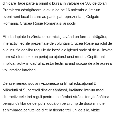
din care face parte a primit o bursă în valoare de 500 de dolari.
Premierea câștigătoarei a avut loc pe 16 noiembrie, într-un
eveniment local la care au participat reprezentanți Colgate
România, Crucea Roșie Română și ai școlii.
Fiind adaptate la vârsta celor mici și având un format atrăgător,
interactiv, lecțiile prezentate de voluntarii Crucea Roșie au rolul de
a le insufla copiilor regulile de bază ale igienei orale și de a-i învăța
cum să efectueze un periaj cu ajutorul unui model. Copiii sunt
implicați activ în cadrul acestor lecții, având ocazia de a le adresa
voluntarilor întrebări.
De asemenea, școlarii vizionează și filmul educațional Dr.
Măseluță și Supereroii dinților sănătoși, învățând într-un mod
distractiv cele trei reguli pentru un zâmbet strălucitor și sănătos:
periajul dinților de cel puțin două ori pe zi timp de două minute,
schimbarea periuței de dinți la fiecare trei luni de zile, vizite