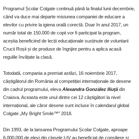
Programul Școlar Colgate continuă până la finalul lunii decembrie,
când va duce mai departe misiunea companiei de educare a
elevilor cu privire la igiena orală corectă. Doar în anul 2017, un
număr total de 150.000 de copii vor fi participat la program,
aceștia beneficiind de lecții educaționale susținute de voluntarii
Crucii Roșii și de produse de îngrijire pentru a aplica acasă
regulile învățate la clasă.
Totodată, compania a premiat astăzi, 16 noiembrie 2017,
câștigătorul din România al competiției internaționale de desene
din cadrul programului, eleva
Alexandra González Iliuță
din
Craiova. Aceasta este unul dintre cei 12 câștigători la nivel
internațional, ale căror desene sunt incluse în calendarul global
Colgate „My Bright Smile™” 2018.
Din 1993, de la lansarea Programului Școlar Colgate, aproape
6.000.000 de elevi din clasele I-IV au beneficiat de consiliere și