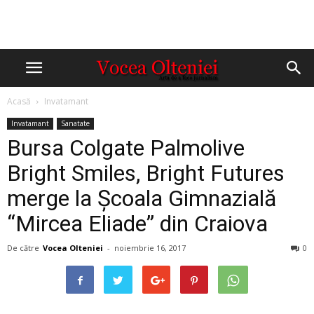
Acasă
Invatamant
Invatamant
Sanatate
Bursa Colgate Palmolive
Bright Smiles, Bright Futures
merge la Școala Gimnazială
“Mircea Eliade” din Craiova
De către
Vocea Olteniei
-
noiembrie 16, 2017
0