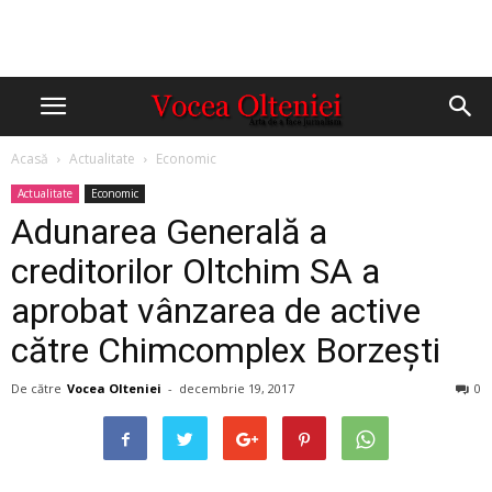
Acasă
Actualitate
Economic
Actualitate
Economic
Adunarea Generală a
creditorilor Oltchim SA a
aprobat vânzarea de active
către Chimcomplex Borzești
De către
Vocea Olteniei
-
decembrie 19, 2017
0