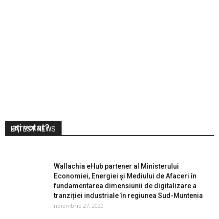
Alegeri prezidențiale 2019 – turul 2, la Râmnicu
Vâlcea: Ce așteptați de la președintele pe care l-
ați votat?
LATEST NEWS
Vocea Olteniei
-
noiembrie 24, 2019
0
Wallachia eHub partener al Ministerului
Economiei, Energiei şi Mediului de Afaceri în
fundamentarea dimensiunii de digitalizare a
tranziției industriale în regiunea Sud-Muntenia
noiembrie 27, 2020