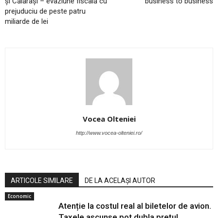
şi Călăraşi – evaziune fiscală cu
business to business
prejuduciu de peste patru
miliarde de lei
Vocea Olteniei
http://www.vocea-olteniei.ro/
ARTICOLE SIMILARE
DE LA ACELAȘI AUTOR
Economic
Atenție la costul real al biletelor de avion.
Taxele ascunse pot dubla prețul