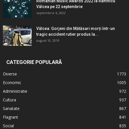
Romanian Music Awards 2022 la Râmnicu
Vâlcea pe 22 septembrie
septembrie 4, 2022
Vâlcea: Gorjeni din Mătăsari morți într-un
tragic accident rutier produs la...
august 10, 2019
CATEGORIE POPULARĂ
Diverse
1773
Economic
1005
Administratie
972
Cultura
937
Sanatate
867
Flagrant
841
Social
835