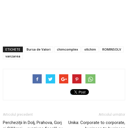
ETICHETE
Bursa de Valori
chimcomplex
oltchim
ROMINSOLV
vanzarea
Articolul precedent
Articolul următor
Percheziții în Dolj, Prahova, Gorj
Unika: Corporate to corporate,