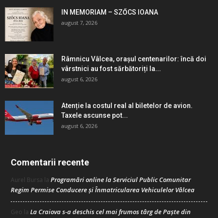
IN MEMORIAM – SZŐCS IOANA
august 7, 2026
Râmnicu Vâlcea, orașul centenarilor: încă doi
vârstnici au fost sărbătoriți la...
august 6, 2026
Atenție la costul real al biletelor de avion.
Taxele ascunse pot...
august 6, 2026
Comentarii recente
Programări online la Serviciul Public Comunitar
Aurel Bursa
la
Regim Permise Conducere şi Înmatricularea Vehiculelor Vâlcea
La Craiova s-a deschis cel mai frumos târg de Paște din
Geo
la