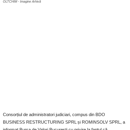
OLTCHIM - Imagine Arhivă
Consorțiul de administratori judiciari, compus din BDO
BUSINESS RESTRUCTURING SPRL și ROMINSOLV SPRL, a
informat Bursa de Valori București cu privire la faptul că