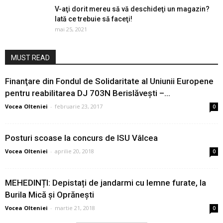
V-aţi dorit mereu să vă deschideţi un magazin?
Iată ce trebuie să faceţi!
mai 25, 2021
MUST READ
Finanţare din Fondul de Solidaritate al Uniunii Europene
pentru reabilitarea DJ 703N Berislăveşti –...
Vocea Olteniei
-
februarie 23, 2017
0
Posturi scoase la concurs de ISU Vâlcea
Vocea Olteniei
-
aprilie 20, 2018
0
MEHEDINȚI: Depistați de jandarmi cu lemne furate, la
Burila Mică și Oprănești
Vocea Olteniei
-
martie 21, 2018
0