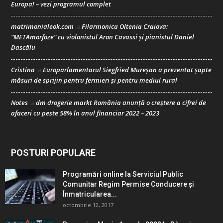
Europa! – vezi programul complet
matrimonialeok.com
Filarmonica Oltenia Craiova:
la
“METAmorfoze” cu violonistul Aron Cavassi și pianistul Daniel
Dascălu
Cristina
Europarlamentarul Siegfried Mureșan a prezentat șapte
la
măsuri de sprijin pentru fermieri și pentru mediul rural
Notes
dm drogerie markt România anunță o creștere a cifrei de
la
afaceri cu peste 58% în anul financiar 2022 – 2023
POSTURI POPULARE
Programări online la Serviciul Public
Comunitar Regim Permise Conducere şi
Înmatricularea...
octombrie 12, 2017