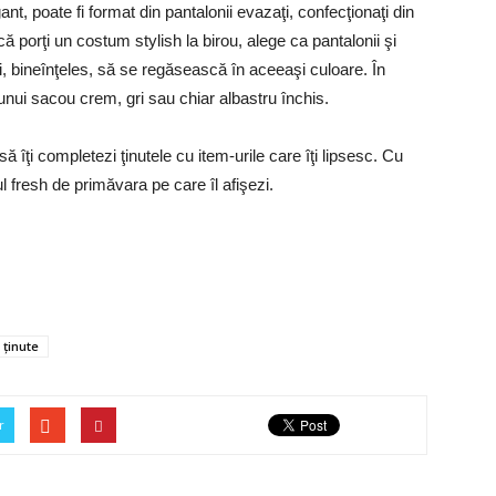
egant, poate fi format din pantalonii evazaţi, confecţionaţi din
ă porţi un costum stylish la birou, alege ca pantalonii şi
şi, bineînţeles, să se regăsească în aceeaşi culoare. În
unui sacou crem, gri sau chiar albastru închis.
 îţi completezi ţinutele cu item-urile care îţi lipsesc. Cu
ul fresh de primăvara pe care îl afişezi.
ținute
r