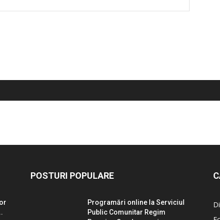
POSTURI POPULARE
C
lor
Programări online la Serviciul
Di
.
Public Comunitar Regim
E