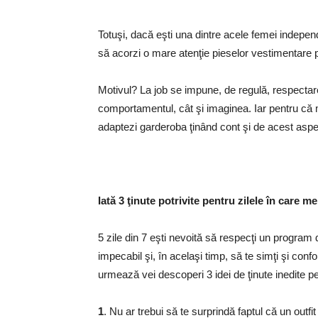
Totuşi, dacă eşti una dintre acele femei indepe
să acorzi o mare atenţie pieselor vestimentare pe
Motivul? La job se impune, de regulă, respectare
comportamentul, cât şi imaginea. Iar pentru că majo
adaptezi garderoba ţinând cont şi de acest aspe
Iată 3 ţinute potrivite pentru zilele în care me
5 zile din 7 eşti nevoită să respecţi un program 
impecabil şi, în acelaşi timp, să te simţi şi conf
urmează vei descoperi 3 idei de ţinute inedite pen
1
. Nu ar trebui să te surprindă faptul că un outfit 