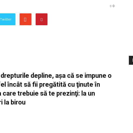
0
 Twitter
n drepturile depline, aşa că se impune o
 încât să fii pregătită cu ţinute în
n care trebuie să te prezinţi: la un
i la birou