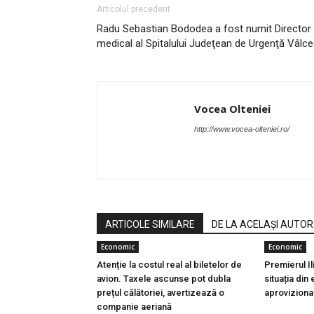
Articolul precedent
Radu Sebastian Bododea a fost numit Director
medical al Spitalului Judeţean de Urgenţă Vâlc
Vocea Olteniei
http://www.vocea-olteniei.ro/
ARTICOLE SIMILARE
DE LA ACELAȘI AUTOR
Economic
Economic
Atenție la costul real al biletelor de
Premierul I
avion. Taxele ascunse pot dubla
situația din
prețul călătoriei, avertizează o
aproviziona
companie aeriană