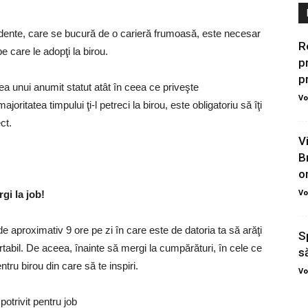
ndente, care se bucură de o carieră frumoasă, este necesar
R
 care le adopţi la birou.
p
p
a unui anumit statut atât în ceea ce priveşte
Vo
ritatea timpului ţi-l petreci la birou, este obligatoriu să îţi
ct.
V
B
on
Vo
rgi la job!
de aproximativ 9 ore pe zi în care este de datoria ta să arăţi
S
ortabil. De aceea, înainte să mergi la cumpărături, în cele ce
să
tru birou din care să te inspiri.
Vo
potrivit pentru job