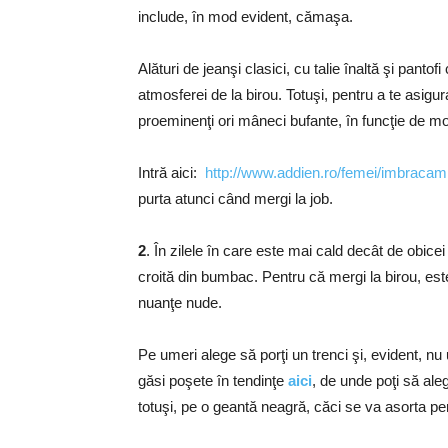
include, în mod evident, cămaşa.
Alături de jeanşi clasici, cu talie înaltă şi pantofi
atmosferei de la birou. Totuşi, pentru a te asigu
proeminenţi ori mâneci bufante, în funcţie de mod
Intră aici:
http://www.addien.ro/femei/imbracam
purta atunci când mergi la job.
2
. În zilele în care este mai cald decât de obicei
croită din bumbac. Pentru că mergi la birou, es
nuanţe nude.
Pe umeri alege să porţi un trenci şi, evident, nu 
găsi poşete în tendinţe
aici
, de unde poţi să ale
totuşi, pe o geantă neagră, căci se va asorta per