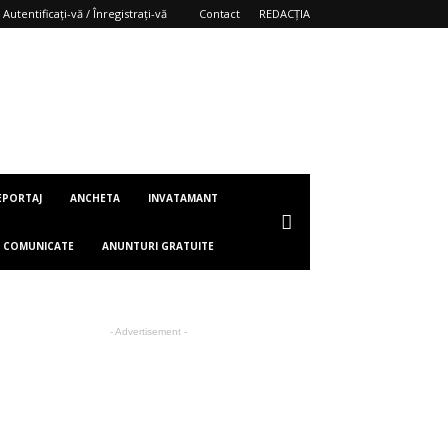
Autentificați-vă / Înregistrați-vă
Contact
REDACȚIA
EPORTAJ
ANCHETA
INVATAMANT
COMUNICATE
ANUNTURI GRATUITE
- Advertisement -