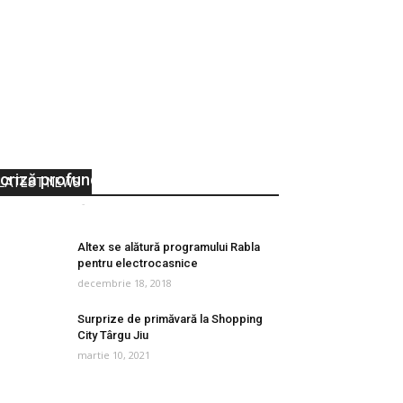
Claudiu Răcuci, deputat PNL: PSD nu
se lasă până nu bagă economia în
criză profundă
LATEST NEWS
Vocea Olteniei
-
iulie 3, 2017
0
Altex se alătură programului Rabla
pentru electrocasnice
decembrie 18, 2018
Surprize de primăvară la Shopping
City Târgu Jiu
martie 10, 2021