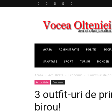
Vocea
Olteniei
ACASA
ADMINISTRATIE
POLITIC
SOCIA
SANATATE
SPORT
TURISM
MONDEN
Acasă
Actualitate
Economic
3 outfit-uri de p
Actualitate
Economic
3 outfit-uri de p
birou!