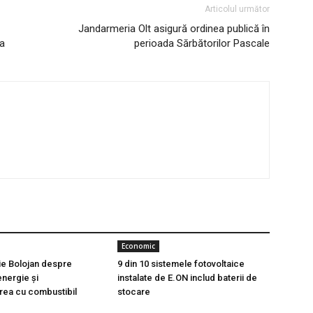
Articolul următor
Jandarmeria Olt asigură ordinea publică în
ea
perioada Sărbătorilor Pascale
Economic
lie Bolojan despre
9 din 10 sistemele fotovoltaice
 energie și
instalate de E.ON includ baterii de
rea cu combustibil
stocare