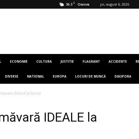
C
36.3
joi, august 6, 2026
Craiova
L
ECONOMIE
CULTURA
JUSTITIE
FLAGRANT
ACCIDENTE
R
DIVERSE
NATIONAL
EUROPA
LOCURI DE MUNCĂ
DIASPORA
rimăvară IDEALE la birou!
rimăvară IDEALE la