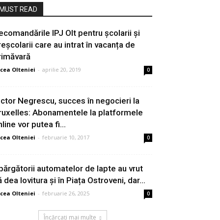
MUST READ
ecomandările IPJ Olt pentru școlarii și
reșcolarii care au intrat în vacanța de
rimăvară
cea Olteniei
-
aprilie 20, 2019
0
ictor Negrescu, succes în negocieri la
ruxelles: Abonamentele la platformele
line vor putea fi...
cea Olteniei
-
februarie 10, 2017
0
părgătorii automatelor de lapte au vrut
 dea lovitura și în Piața Ostroveni, dar...
cea Olteniei
-
februarie 26, 2025
0
Încărcați mai multe