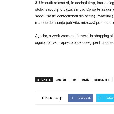
3
. Un outfit relaxat şi, în acelaşi timp, foarte el
stofa, sacou şi o bluză simplă. Ca să te asiguri c
sacoul să fie confecţionaţi din acelaşi material 
materie de nuanţe potrivite, mizează pe efectul 
Aşadar, a venit vremea să mergi la shopping şi să
siguranţă, vei fi apreciată de colegi pentru look-
ETICHETE
addien
job
outfit
primavara
DISTRIBUIȚI
Facebook
Twitte