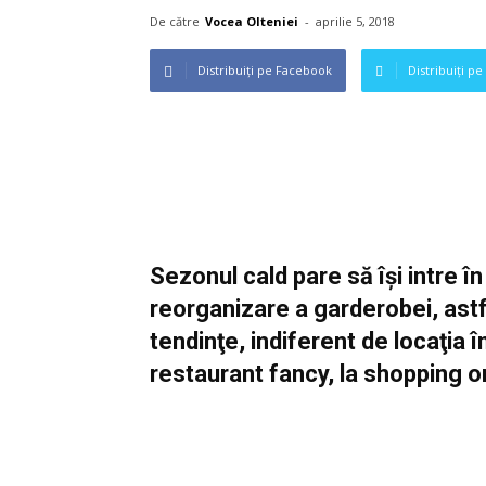
De către
Vocea Olteniei
-
aprilie 5, 2018
Distribuiți pe Facebook
Distribuiți pe
Sezonul cald pare să îşi intre î
reorganizare a garderobei, astfel
tendinţe, indiferent de locaţia î
restaurant fancy, la shopping or