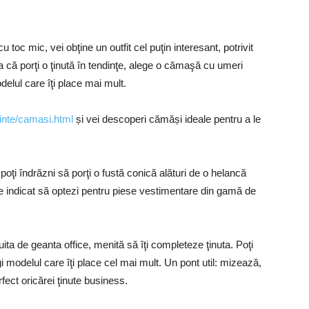
 cu toc mic, vei obţine un outfit cel puţin interesant, potrivit
ra că porţi o ţinută în tendinţe, alege o cămaşă cu umeri
elul care îţi place mai mult.
inte/camasi.html
și vei descoperi cămăși ideale pentru a le
 poţi îndrăzni să porţi o fustă conică alături de o helancă
te indicat să optezi pentru piese vestimentare din gamă de
uita de geanta office, menită să îţi completeze ţinuta. Poţi
gi modelul care îţi place cel mai mult. Un pont util: mizează,
fect oricărei ţinute business.