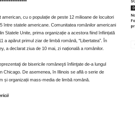
***************
SC
D
No
at american, cu o populație de peste 12 milioane de locuitori
Fo
ul 5 între statele americane. Comunitatea românilor americani
pr
din Statele Unite, prima organizație a acestora fiind înființată
1 a apărut primul ziar de limbă română, “Libertatea”. În
y, a declarat ziua de 10 mai, zi națională a românilor.
prezentaţi de bisericile româneşti înfiinţate de-a lungul
n Chicago. De asemenea, în Illinois se află o serie de
ecum și organizații mass-media de limbă română.
ricii