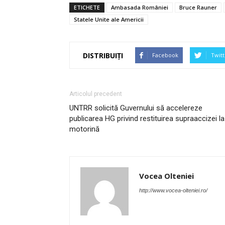
ETICHETE
Ambasada României
Bruce Rauner
Statele Unite ale Americii
DISTRIBUIȚI
Facebook
Twitt
Articolul precedent
UNTRR solicită Guvernului să accelereze
publicarea HG privind restituirea supraaccizei la
motorină
Vocea Olteniei
http://www.vocea-olteniei.ro/