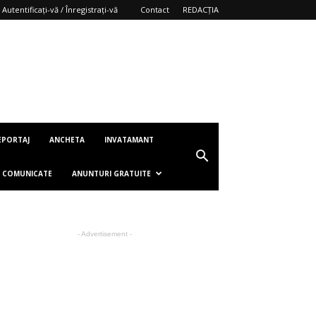
Autentificați-vă / Înregistrați-vă
Contact
REDACȚIA
EPORTAJ
ANCHETA
INVATAMANT
COMUNICATE
ANUNTURI GRATUITE
- Advertisement -