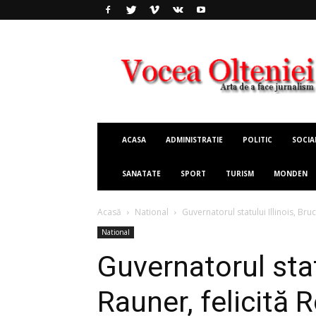
Vocea
Olteniei
ACASA
ADMINISTRATIE
POLITIC
SOCIA
SANATATE
SPORT
TURISM
MONDEN
Acasă
National
Guvernatorul statului Illinois, Bru
National
Guvernatorul stat
Rauner, felicită