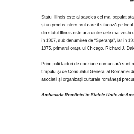
**
Statul Illinois este al șaselea cel mai populat st
și un produs intern brut care îl situează pe loc
din statul Illinois este una dintre cele mai vechi 
în 1907, sub denumirea de “Speranța”, iar în 191
1975, primarul orașului Chicago, Richard J. Dale
Principalii factori de coeziune comunitară sunt re
timpului și de Consulatul General al României di
asociații și organizații culturale românești pr
Ambasada României în Statele Unite ale Ame