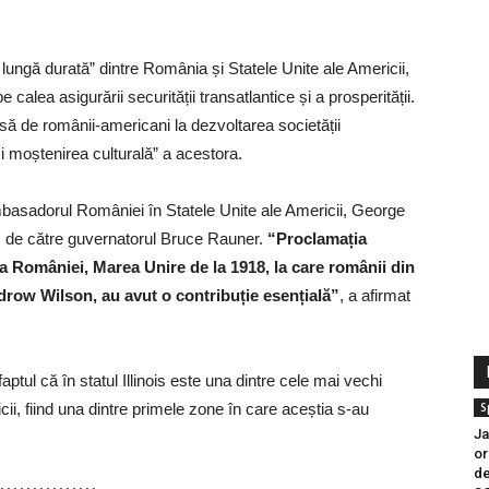
lungă durată” dintre România și Statele Unite ale Americii,
alea asigurării securității transatlantice și a prosperității.
să de românii-americani la dezvoltarea societății
și moștenirea culturală” a acestora.
 ambasadorul României în Statele Unite ale Americii, George
is de către guvernatorul Bruce Rauner.
“Proclamația
 României, Marea Unire de la 1918, la care românii din
row Wilson, au avut o contribuție esențială
”
, a afirmat
tul că în statul Illinois este una dintre cele mai vechi
ii, fiind una dintre primele zone în care aceștia s-au
S
Ja
or
de