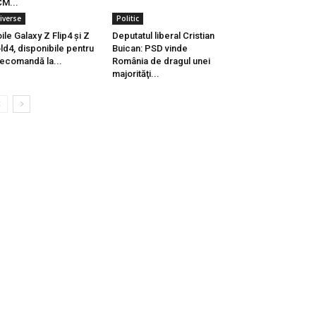
M...
iverse
Politic
ile Galaxy Z Flip4 și Z
Deputatul liberal Cristian
ld4, disponibile pentru
Buican: PSD vinde
ecomandă la...
România de dragul unei
majorităţi...