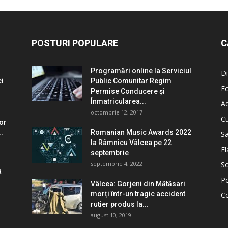
POSTURI POPULARE
C
Programări online la Serviciul
Di
ci
Public Comunitar Regim
E
Permise Conducere şi
Înmatricularea...
Ad
octombrie 12, 2017
Cu
lor
.
Romanian Music Awards 2022
S
la Râmnicu Vâlcea pe 22
Fl
septembrie
septembrie 4, 2022
So
a
Po
Vâlcea: Gorjeni din Mătăsari
morți într-un tragic accident
C
rutier produs la...
august 10, 2019