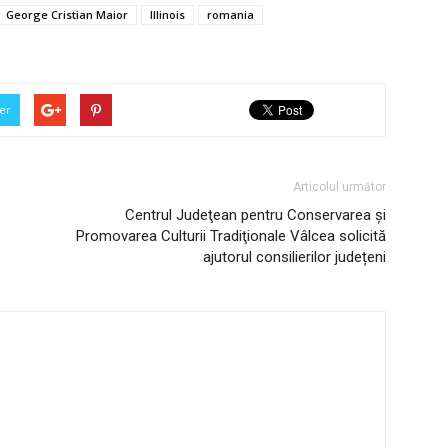
George Cristian Maior
Illinois
romania
er
Articolul următor
Centrul Judeţean pentru Conservarea şi
Promovarea Culturii Tradiţionale Vâlcea solicită
ajutorul consilierilor județeni