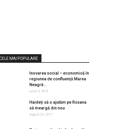
CELE MAI POPULARE
Inovarea social – economică în
regiunea de confluență Marea
Neagră...
iunie 3, 2019
Haideți să o ajutăm pe Roxana
să meargă din nou
august 23, 2017