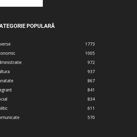
ATEGORIE POPULARĂ
verse
1773
conomic
1005
ministratie
972
ltura
937
anatate
867
agrant
841
cial
834
litic
611
omunicate
570