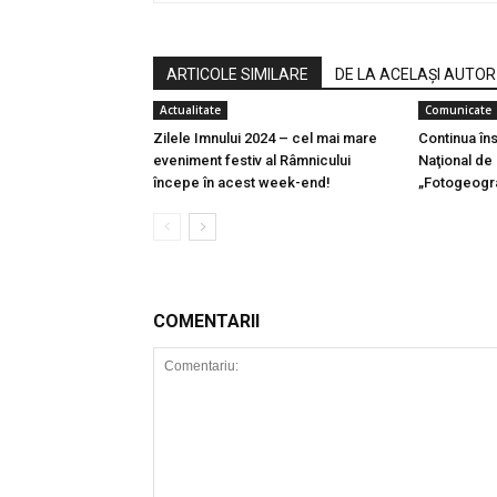
ARTICOLE SIMILARE
DE LA ACELAȘI AUTOR
Actualitate
Comunicate
Zilele Imnului 2024 – cel mai mare
Continua îns
eveniment festiv al Râmnicului
Naţional de
începe în acest week-end!
„Fotogeogra
COMENTARII