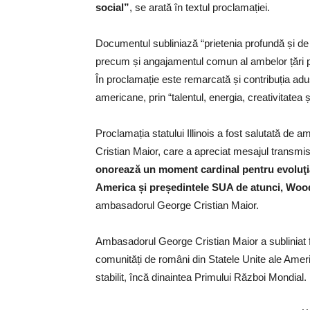
social”
, se arată în textul proclamației.
Documentul subliniază “prietenia profundă și de 
precum și angajamentul comun al ambelor țări pe c
În proclamație este remarcată și contribuția adu
americane, prin “talentul, energia, creativitatea 
Proclamația statului Illinois a fost salutată de
Cristian Maior, care a apreciat mesajul transm
onorează un moment cardinal pentru evoluţia
America și președintele SUA de atunci, Wood
ambasadorul George Cristian Maior.
Ambasadorul George Cristian Maior a subliniat fap
comunități de români din Statele Unite ale Americ
stabilit, încă dinaintea Primului Război Mondial.