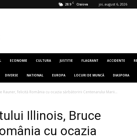
C
28.9
joi, august 6, 2026
Craiova
L
ECONOMIE
CULTURA
JUSTITIE
FLAGRANT
ACCIDENTE
R
DIVERSE
NATIONAL
EUROPA
LOCURI DE MUNCĂ
DIASPORA
ce Rauner, felicită România cu ocazia sărbătoririi Centenarului Marii...
ului Illinois, Bruce
 România cu ocazia