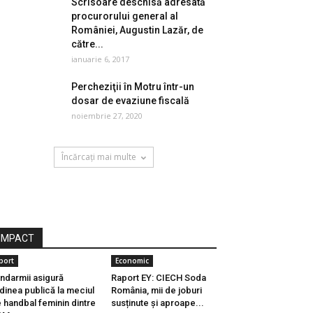
Scrisoare deschisă adresată
procurorului general al
României, Augustin Lazăr, de
către...
ianuarie 6, 2017
Percheziţii în Motru într-un
dosar de evaziune fiscală
noiembrie 27, 2020
Încărcați mai multe
IMPACT
port
Economic
ndarmii asigură
Raport EY: CIECH Soda
dinea publică la meciul
România, mii de joburi
 handbal feminin dintre
susținute și aproape...