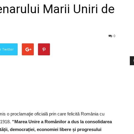
enarului Marii Uniri de
0
pe Twitter
mis o proclamaţie oficială prin care felicită România cu
a 1918.
“Marea Unire a Românilor a dus la consolidarea
rtății, democrației, economiei libere și progresului