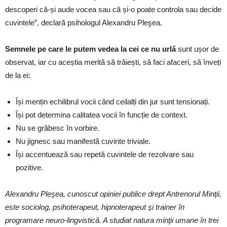
descoperi că-și aude vocea sau că și-o poate controla sau decide
cuvintele”, declară psihologul Alexandru Pleşea.
Semnele pe care le putem vedea la cei ce nu urlă
sunt ușor de
observat, iar cu aceștia merită să trăiești, să faci afaceri, să înveți
de la ei:
Își mențin echilibrul vocii când ceilalți din jur sunt tensionați.
Își pot determina calitatea vocii în funcție de context.
Nu se grăbesc în vorbire.
Nu jignesc sau manifestă cuvinte triviale.
Își accentuează sau repetă cuvintele de rezolvare sau
pozitive.
Alexandru Pleşea, cunoscut opiniei publice drept Antrenorul Minţii,
este sociolog, psihoterapeut, hipnoterapeut şi trainer în
programare neuro-lingvistică. A studiat natura minţii umane în trei