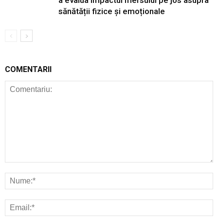
a evalua impactul mersului pe jos asupra
sănătății fizice și emoționale
COMENTARII