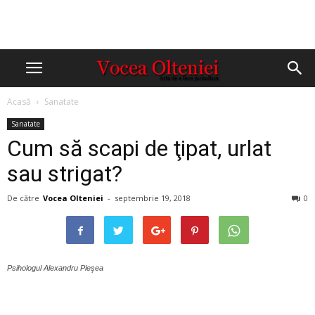
Acasă
Sanatate
Sanatate
Cum să scapi de ţipat, urlat
sau strigat?
De către
Vocea Olteniei
-
septembrie 19, 2018
0
Psihologul Alexandru Pleşea