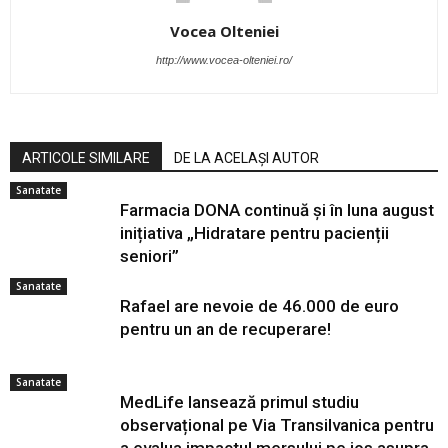
Vocea Olteniei
http://www.vocea-olteniei.ro/
ARTICOLE SIMILARE
DE LA ACELAȘI AUTOR
Sanatate
Farmacia DONA continuă și în luna august
inițiativa „Hidratare pentru pacienții
seniori”
Sanatate
Rafael are nevoie de 46.000 de euro
pentru un an de recuperare!
Sanatate
MedLife lansează primul studiu
observațional pe Via Transilvanica pentru