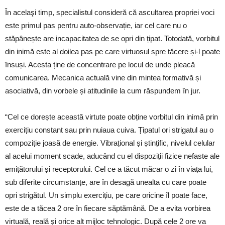
În acelaşi timp, specialistul consideră că ascultarea propriei voci
este primul pas pentru auto-observație, iar cel care nu o
stăpânește are incapacitatea de se opri din țipat. Totodată, vorbitul
din inimă este al doilea pas pe care virtuosul spre tăcere și-l poate
însuși. Acesta ține de concentrare pe locul de unde pleacă
comunicarea. Mecanica actuală vine din mintea formativă și
asociativă, din vorbele și atitudinile la cum răspundem în jur.
“Cel ce dorește această virtute poate obține vorbitul din inimă prin
exercițiu constant sau prin nuiaua cuiva. Țipatul ori strigatul au o
compoziție joasă de energie. Vibrațional și ștințific, nivelul celular
al acelui moment scade, aducând cu el dispoziții fizice nefaste ale
emițătorului și receptorului. Cel ce a tăcut măcar o zi în viața lui,
sub diferite circumstanțe, are în desagă unealta cu care poate
opri strigătul. Un simplu exercițiu, pe care oricine îl poate face,
este de a tăcea 2 ore în fiecare săptămână. De a evita vorbirea
virtuală, reală și orice alt mijloc tehnologic. După cele 2 ore va