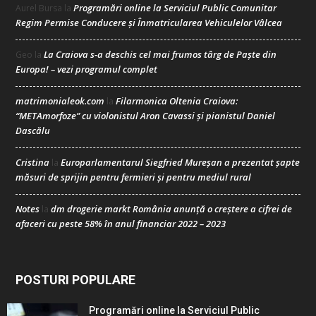
Programări online la Serviciul Public Comunitar
Aurel Bursa
la
Regim Permise Conducere şi Înmatricularea Vehiculelor Vâlcea
La Craiova s-a deschis cel mai frumos târg de Paște din
Geo
la
Europa! – vezi programul complet
matrimonialeok.com
Filarmonica Oltenia Craiova:
la
“METAmorfoze” cu violonistul Aron Cavassi și pianistul Daniel
Dascălu
Cristina
Europarlamentarul Siegfried Mureșan a prezentat șapte
la
măsuri de sprijin pentru fermieri și pentru mediul rural
Notes
dm drogerie markt România anunță o creștere a cifrei de
la
afaceri cu peste 58% în anul financiar 2022 – 2023
POSTURI POPULARE
Programări online la Serviciul Public