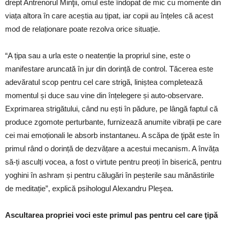
drept Antrenorul Minţii, omul este îndopat de mic cu momente din
viața altora în care aceștia au țipat, iar copii au înțeles că acest
mod de relaționare poate rezolva orice situație.
“A țipa sau a urla este o neatenție la propriul sine, este o
manifestare aruncată în jur din dorință de control. Tăcerea este
adevăratul scop pentru cel care strigă, liniștea completează
momentul și duce sau vine din înțelegere și auto-observare.
Exprimarea strigătului, când nu ești în pădure, pe lângă faptul că
produce zgomote perturbante, furnizează anumite vibrații pe care
cei mai emoționali le absorb instantaneu. A scăpa de ţipăt este în
primul rând o dorință de dezvățare a acestui mecanism. A învăța
să-ți asculți vocea, a fost o virtute pentru preoți în biserică, pentru
yoghini în ashram și pentru călugări în peșterile sau mănăstirile
de meditație”, explică psihologul Alexandru Pleşea.
Ascultarea propriei voci este primul pas pentru cel care ţipă