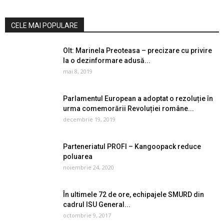
CELE MAI POPULARE
Olt: Marinela Preoteasa – precizare cu privire
la o dezinformare adusă...
mai 8, 2019
Parlamentul European a adoptat o rezoluție în
urma comemorării Revoluției române...
decembrie 19, 2019
Parteneriatul PROFI – Kangoopack reduce
poluarea
noiembrie 24, 2020
În ultimele 72 de ore, echipajele SMURD din
cadrul ISU General...
octombrie 9, 2017