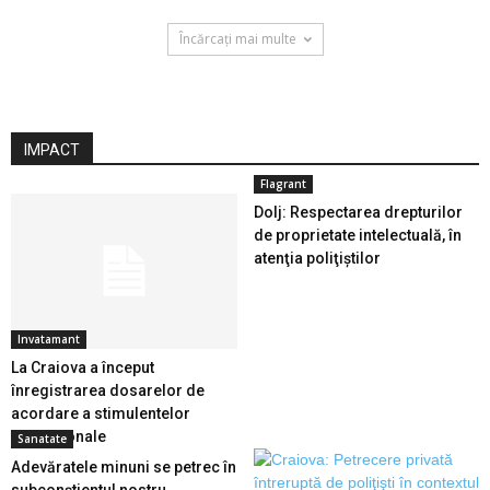
Încărcați mai multe
IMPACT
Flagrant
Dolj: Respectarea drepturilor
de proprietate intelectuală, în
atenţia poliţiştilor
Invatamant
La Craiova a început
înregistrarea dosarelor de
acordare a stimulentelor
educaționale
Sanatate
Adevăratele minuni se petrec în