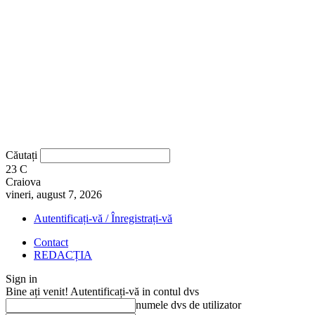
Căutați
23
C
Craiova
vineri, august 7, 2026
Autentificați-vă / Înregistrați-vă
Contact
REDACȚIA
Sign in
Bine ați venit! Autentificați-vă in contul dvs
numele dvs de utilizator