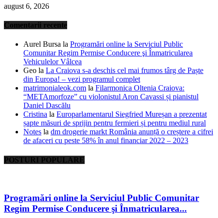
august 6, 2026
Comentarii recente
Aurel Bursa
la
Programări online la Serviciul Public
Comunitar Regim Permise Conducere şi Înmatricularea
Vehiculelor Vâlcea
Geo
la
La Craiova s-a deschis cel mai frumos târg de Paște
din Europa! – vezi programul complet
matrimonialeok.com
la
Filarmonica Oltenia Craiova:
“METAmorfoze” cu violonistul Aron Cavassi și pianistul
Daniel Dascălu
Cristina
la
Europarlamentarul Siegfried Mureșan a prezentat
șapte măsuri de sprijin pentru fermieri și pentru mediul rural
Notes
la
dm drogerie markt România anunță o creștere a cifrei
de afaceri cu peste 58% în anul financiar 2022 – 2023
POSTURI POPULARE
Programări online la Serviciul Public Comunitar
Regim Permise Conducere şi Înmatricularea...