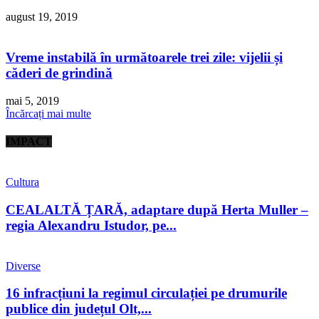
august 19, 2019
Vreme instabilă în următoarele trei zile: vijelii și
căderi de grindină
mai 5, 2019
Încărcați mai multe
IMPACT
Cultura
CEALALTĂ ȚARĂ, adaptare după Herta Muller –
regia Alexandru Istudor, pe...
Diverse
16 infracțiuni la regimul circulației pe drumurile
publice din județul Olt,...