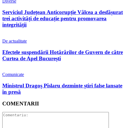
Diverse
Serviciul Județean Anticorupție Vâlcea a desfășurat
trei activități de educație pentru promovarea
integrității
De actualitate
Efectele suspendării Hotărârilor de Guvern de către
Curtea de Apel București
Comunicate
Ministrul Dragoș Pîslaru dezminte știri false lansate
în presă
COMENTARII