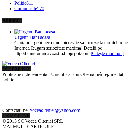
Politic
611
Comunicate
570
Anunțuri
Urgent. Bani acasa
Cautam urgent persoane interesate sa lucreze la domiciliu pe
Internet. Rugam seriozitate maxima! Detalii pe
http://baniidumneavoastra.blogspot.com.
[Citește mai mult]
DESPRE NOI
Publicație independentă - Unicul ziar din Oltenia neînregimentat
politic.
Contactați-ne:
voceaolteniei@yahoo.com
URMAȚI-NE
© 2013 SC Vocea Olteniei SRL
MAI MULTE ARTICOLE