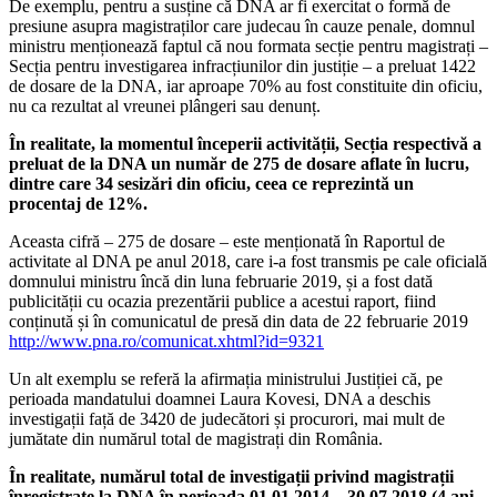
De exemplu, pentru a susține că DNA ar fi exercitat o formă de
presiune asupra magistraților care judecau în cauze penale, domnul
ministru menționează faptul că nou formata secție pentru magistrați –
Secția pentru investigarea infracțiunilor din justiție – a preluat 1422
de dosare de la DNA, iar aproape 70% au fost constituite din oficiu,
nu ca rezultat al vreunei plângeri sau denunț.
În realitate, la momentul începerii activității, Secția respectivă a
preluat de la DNA un număr de 275 de dosare aflate în lucru,
dintre care 34 sesizări din oficiu, ceea ce reprezintă un
procentaj de 12%.
Aceasta cifră – 275 de dosare – este menționată în Raportul de
activitate al DNA pe anul 2018, care i-a fost transmis pe cale oficială
domnului ministru încă din luna februarie 2019, și a fost dată
publicității cu ocazia prezentării publice a acestui raport, fiind
conținută și în comunicatul de presă din data de 22 februarie 2019
http://www.pna.ro/comunicat.xhtml?id=9321
Un alt exemplu se referă la afirmația ministrului Justiției că, pe
perioada mandatului doamnei Laura Kovesi, DNA a deschis
investigații față de 3420 de judecători și procurori, mai mult de
jumătate din numărul total de magistrați din România.
În realitate, numărul total de investigații privind magistrații
înregistrate la DNA în perioada 01.01.2014 – 30.07.2018 (4 ani