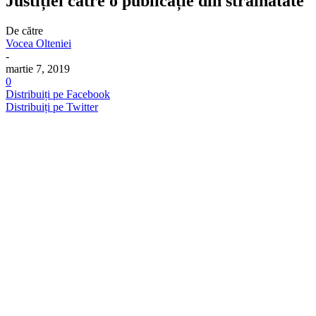
Justiției către o publicație din străinătate
De către
Vocea Olteniei
-
martie 7, 2019
0
Distribuiți pe Facebook
Distribuiți pe Twitter