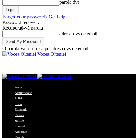
parola dvs
Forgot your password? Get help
Password recovery
Recuperați-vă parola
adresa dvs de email
O parola va fi trimisă pe adresa dvs de email.
Vocea Olteniei
Acasa
Administratie
Politic
Social
Economie
Cultura
Justitie
Flagrant
Accidente
Reportaj