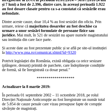
și 7 luni) a fost de 2.396, dintre care, în aceeași perioadă 1.922
au fost dosare clasate pentru ca s-a constatat că sesizările erau
nefondate.
Dintre aceste cauze, doar 10,4 % au fost sesizări din oficiu. Prin
urmare, reiese că
majoritatea dosarelor au fost deschise ca
urmare a unor sesizări formulate de persoane fizice sau
juridice.
Mai mult, în 521 de sesizări nu apare numele magistratului
sau instituția din care face parte.
Și aceste date au fost prezentate public și se află pe site-ul instituției
la
http://www.pna.ro/comunicat.xhtml?id=9320
Potrivit legislației din România, există obligația ca orice sesizare
(plângere, denunț) primită de parchete, care îndeplinește condițiile
de formă, să fie înregistrată ca dosar penal.”
*******************
Actualizare la 8 martie 2019:
În perioada 01 septembrie 2002 – 11 octombrie 2018, pe rolul
Direcției Naționale Anticorupție au fost înregistrate un număr total
de 5.854 de cauze penale care vizau presupuse fapte de corupție
săvârșite de magistrați.