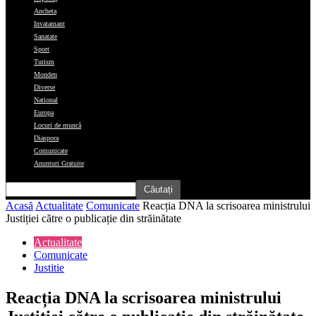
Ancheta
Invatamant
Sanatate
Sport
Turism
Monden
Diverse
National
Europa
Locuri de muncă
Diaspora
Comunicate
Anunturi Gratuite
Acasă
Actualitate
Comunicate
Reacția DNA la scrisoarea ministrului
Justiției către o publicație din străinătate
Actualitate
Comunicate
Justitie
Reacția DNA la scrisoarea ministrului