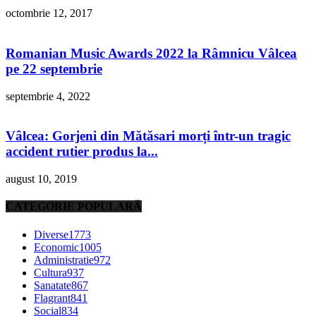
octombrie 12, 2017
Romanian Music Awards 2022 la Râmnicu Vâlcea
pe 22 septembrie
septembrie 4, 2022
Vâlcea: Gorjeni din Mătăsari morți într-un tragic
accident rutier produs la...
august 10, 2019
CATEGORIE POPULARĂ
Diverse
1773
Economic
1005
Administratie
972
Cultura
937
Sanatate
867
Flagrant
841
Social
834