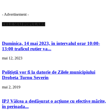
- Advertisement -
CELE MAI POPULARE
Duminica, 14 mai 2023, în intervalul orar 10:00-
13:00 traficul rutier va...
mai 12, 2023
Poliţiştii vor fi la datorie de Zilele municipiului
Drobeta Turnu Severin
mai 2, 2019
IPJ Vâlcea a desfășurat o acțiune cu efective mărite,
în perioada...