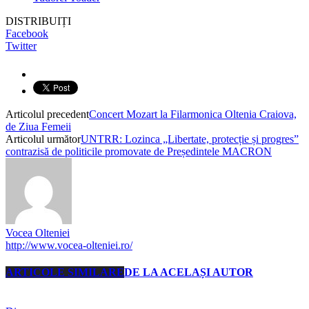
DISTRIBUIȚI
Facebook
Twitter
Articolul precedent
Concert Mozart la Filarmonica Oltenia Craiova,
de Ziua Femeii
Articolul următor
UNTRR: Lozinca „Libertate, protecție și progres”
contrazisă de politicile promovate de Președintele MACRON
Vocea Olteniei
http://www.vocea-olteniei.ro/
ARTICOLE SIMILARE
DE LA ACELAȘI AUTOR