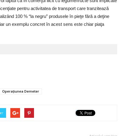
l faptul că în comerţul ilicit cu legume/fructe sunt implicate
cenţiate pentru activitatea de transport care tranzitează
alizând 100 % “la negru” produsele în pieţe fără a deţine
 iar un exemplu concret în acest sens este chiar piaţa
Operaţiunea Demeter
er