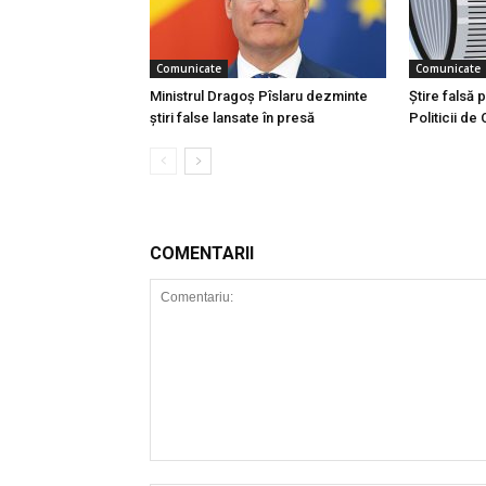
Comunicate
Comunicate
Ministrul Dragoș Pîslaru dezminte
Știre falsă
știri false lansate în presă
Politicii d
COMENTARII