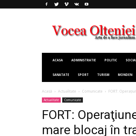
Vocea
Olteniei
ACASA
ADMINISTRATIE
POLITIC
SOCIA
SANATATE
SPORT
TURISM
MONDEN
Acasă
Actualitate
Comunicate
FORT: Operaţiun
Actualitate
Comunicate
FORT: Operaţiune
mare blocaj în t