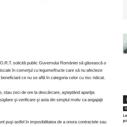
.O.R.T. solicită public Guvernului României să găsească o
iscale în comerţul cu legume/fructe care să nu afecteze
beneficiarii ce nu se află în categoria celor cu risc ridicat.
, stau zeci de ore la descărcare, aşteptând apariţia
igilare şi verificare şi asta din simplul motiv ca angajaţii
F
Le
po
unt puşi astfel în imposibilitatea de a onora contractele sau