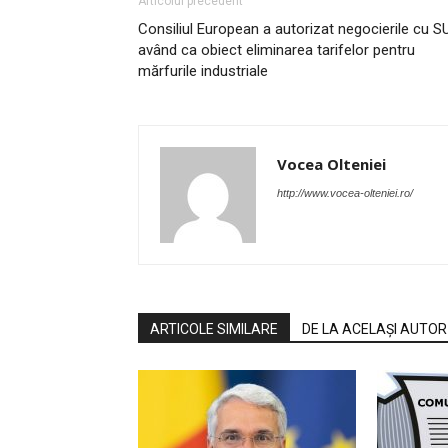
Articolul precedent
Consiliul European a autorizat negocierile cu S
având ca obiect eliminarea tarifelor pentru
mărfurile industriale
Vocea Olteniei
http://www.vocea-olteniei.ro/
ARTICOLE SIMILARE
DE LA ACELAȘI AUTOR