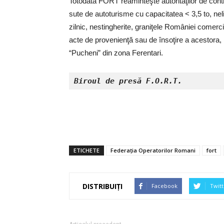
Totodată FORT reaminteşte autorităţilor de contro
sute de autoturisme cu capacitatea < 3,5 to, neli
zilnic, nestingherite, graniţele României comerci
acte de provenienţă sau de însoţire a acestora,
“Pucheni” din zona Ferentari.
Biroul de presă F.O.R.T.
ETICHETE
Federaţia Operatorilor Romani
fort
DISTRIBUIȚI
Facebook
Twitt