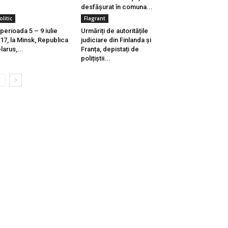
desfășurat în comuna...
olitic
Flagrant
 perioada 5 – 9 iulie
Urmăriți de autoritățile
17, la Minsk, Republica
judiciare din Finlanda și
larus,...
Franța, depistați de
polițiștii...