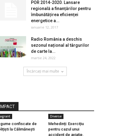
POR 2014-2020. Lansare
regională a finanțărilor pentru
îmbunătățirea eficienței
energetice a...
ianuarie 12, 2017
Radio România a deschis
sezonul național al târgurilor
de carte la...
martie 24, 2022
Încărcați mai multe
IMPACT
lagrant
Diverse
gume confiscate de
Mehedinți: Exercițiu
lițiști la Călimănești
pentru cazul unui
accident de aviaţie,