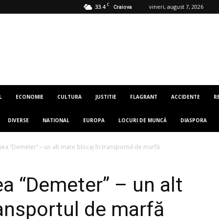
C
33.4
vineri, august 7, 2026
Craiova
L
ECONOMIE
CULTURA
JUSTITIE
FLAGRANT
ACCIDENTE
R
DIVERSE
NATIONAL
EUROPA
LOCURI DE MUNCĂ
DIASPORA
ea “Demeter” – un alt mare blocaj în transportul de marfă
a “Demeter” – un alt
ransportul de marfă