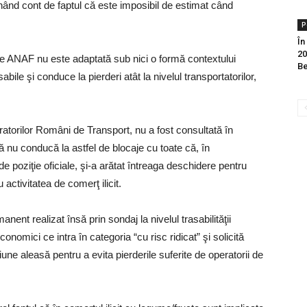
ţinând cont de faptul că este imposibil de estimat când
P
În
20
 ANAF nu este adaptată sub nici o formă contextului
Be
abile şi conduce la pierderi atât la nivelul transportatorilor,
atorilor Români de Transport, nu a fost consultată în
ă nu conducă la astfel de blocaje cu toate că, în
de poziţie oficiale, şi-a arătat întreaga deschidere pentru
 activitatea de comerţ ilicit.
ent realizat însă prin sondaj la nivelul trasabilităţii
nomici ce intra în categoria “cu risc ridicat” şi solicită
e aleasă pentru a evita pierderile suferite de operatorii de