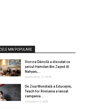
CELE MAI POPULARE
Viorica Dăncilă a discutat cu
șeicul Hamdan Bin Zayed Al
Nahyan,...
septembrie 17, 2018
De Ziua Mondială a Educației,
Teach for Romania a lansat
campania...
octombrie 5, 2020