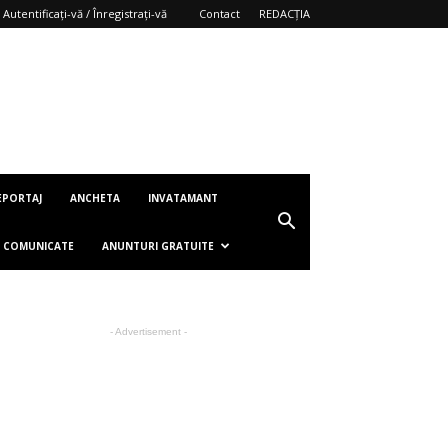
Autentificați-vă / Înregistrați-vă
Contact
REDACȚIA
EPORTAJ
ANCHETA
INVATAMANT
COMUNICATE
ANUNTURI GRATUITE
- Advertisement -