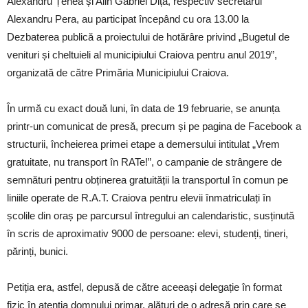
Alexandru Țenea și Alin Gabriel Diță, respectiv secretarul
Alexandru Pera, au participat începând cu ora 13.00 la
Dezbaterea publică a proiectului de hotărâre privind „Bugetul de
venituri și cheltuieli al municipiului Craiova pentru anul 2019”,
organizată de către Primăria Municipiului Craiova.
În urmă cu exact două luni, în data de 19 februarie, se anunța
printr-un comunicat de presă, precum și pe pagina de Facebook a
structurii, încheierea primei etape a demersului intitulat „Vrem
gratuitate, nu transport în RATe!”, o campanie de strângere de
semnături pentru obținerea gratuității la transportul în comun pe
liniile operate de R.A.T. Craiova pentru elevii înmatriculați în
școlile din oraș pe parcursul întregului an calendaristic, susținută
în scris de aproximativ 9000 de persoane: elevi, studenți, tineri,
părinți, bunici.
Petiția era, astfel, depusă de către aceeași delegație în format
fizic în atenția domnului primar, alături de o adresă prin care se