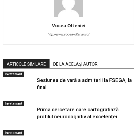
Vocea Olteniei
http://www.vocea-olteniei.ro/
ARTICOLE SIMILARE
DE LA ACELAȘI AUTOR
Invatamant
Sesiunea de vară a admiterii la FSEGA, la
final
Invatamant
Prima cercetare care cartografiază
profilul neurocognitiv al excelenței
Invatamant