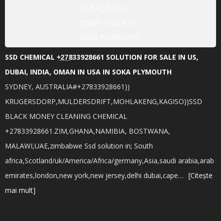
SSD CHEMICAL +̲2̲7̲833928661 SOLUTION FOR SALE IN US,
DUBAI, INDIA, OMAN IN USA IN SOKA PLYMOUTH
SYDNEY, AUSTRALIA#+27833928661))
KRUGERSDORP,MULDERSDRIFT,MOHLAKENG,KAGISO))SSD
BLACK MONEY CLEANING CHEMICAL
+27833928661.ZIM,GHANA,NAMIBIA, BOSTWANA,
MALAWI,UAE,zimbabwe Ssd solution in; South
africa,Scotland/uk/America/Africa/germany,Asia,saudi arabia,arab
emirates,london,new york,new jersey,delhi dubai,cape…
[Citește
mai mult]