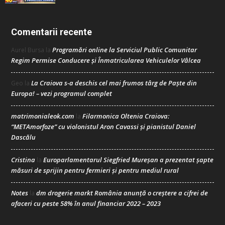
Comentarii recente
Programări online la Serviciul Public Comunitar
Aurel Bursa
la
Regim Permise Conducere şi Înmatricularea Vehiculelor Vâlcea
La Craiova s-a deschis cel mai frumos târg de Paște din
Geo
la
Europa! – vezi programul complet
matrimonialeok.com
Filarmonica Oltenia Craiova:
la
“METAmorfoze” cu violonistul Aron Cavassi și pianistul Daniel
Dascălu
Cristina
Europarlamentarul Siegfried Mureșan a prezentat șapte
la
măsuri de sprijin pentru fermieri și pentru mediul rural
Notes
dm drogerie markt România anunță o creștere a cifrei de
la
afaceri cu peste 58% în anul financiar 2022 – 2023