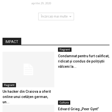
aprilie 29, 2020
Încărcați mai multe
IMPACT
Flagrant
Condamnat pentru furt calificat,
ridicat și condus de polițiștii
vâlceni la...
Flagrant
Un hacker din Craiova a oferit
online unui cetățen german,
un...
Cultura
Edvard Grieg „Peer Gynt”