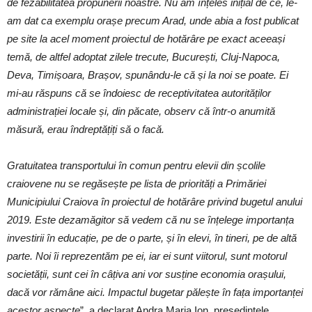
de fezabilitatea propunerii noastre. Nu am înțeles inițial de ce, le-
am dat ca exemplu orașe precum Arad, unde abia a fost publicat
pe site la acel moment proiectul de hotărâre pe exact aceeași
temă, de altfel adoptat zilele trecute, București, Cluj-Napoca,
Deva, Timișoara, Brașov, spunându-le că și la noi se poate. Ei
mi-au răspuns că se îndoiesc de receptivitatea autorităților
administrației locale și, din păcate, observ că într-o anumită
măsură, erau îndreptățiți să o facă.
Gratuitatea transportului în comun pentru elevii din școlile
craiovene nu se regăsește pe lista de priorități a Primăriei
Municipiului Craiova în proiectul de hotărâre privind bugetul anului
2019. Este dezamăgitor să vedem că nu se înțelege importanța
investirii în educație, pe de o parte, și în elevi, în tineri, pe de altă
parte. Noi îi reprezentăm pe ei, iar ei sunt viitorul, sunt motorul
societății, sunt cei în câțiva ani vor susține economia orașului,
dacă vor rămâne aici. Impactul bugetar pălește în fața importanței
acestor aspecte
”, a declarat Andra Maria Ion, președintele