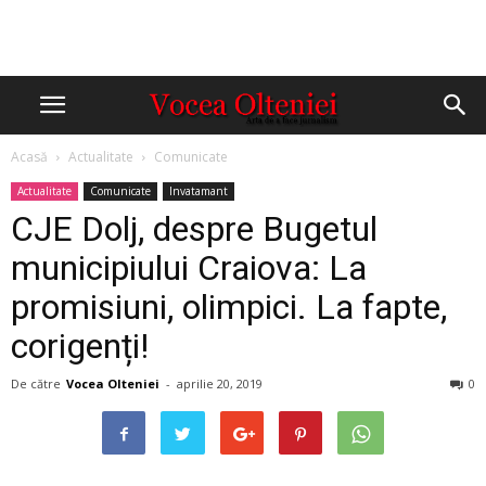
Acasă
Actualitate
Comunicate
Actualitate
Comunicate
Invatamant
CJE Dolj, despre Bugetul
municipiului Craiova: La
promisiuni, olimpici. La fapte,
corigenți!
De către
Vocea Olteniei
-
aprilie 20, 2019
0