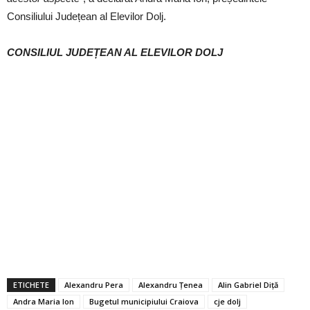
Consiliului Județean al Elevilor Dolj.
CONSILIUL JUDEȚEAN AL ELEVILOR DOLJ
ETICHETE
Alexandru Pera
Alexandru Țenea
Alin Gabriel Diță
Andra Maria Ion
Bugetul municipiului Craiova
cje dolj