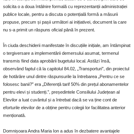
solicita o a doua întâlnire formală cu reprezentanții administrației
publice locale, pentru a discuta o potențială formă a măsurii
propuse, precum și pașii următori ai inițiativei, document la care
nu s-a primit un răspuns oficial până în prezent.
În ciuda deschiderii manifestate în discuțiile inițiale, am întâmpinat
o tergiversare a implementării demersului asumat, termenul
transmis fiind data aprobării bugetului local. Astăzi însă,
observând faptul că la capitolul 84.02, „Transporturi”, din proiectul
de hotărâre unul dintre răspunsurile la întrebarea „Pentru ce se
folosesc banii?” era „Diferență tarif 50% din prețul abonamentelor
pentru elevi și studenți.”, președintele Consiliului Județean al
Elevilor a luat cuvântul și a întrebat dacă se va ține cont de
eforturile elevilor de a obține pentru colegii lor facilitatea anterior
menționată.
Domnișoara Andra Maria Ion a adus în dezbatere avantajele