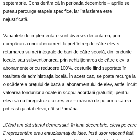
septembrie. Considerăm că în perioada decembrie – aprilie se
puteau parcurge etapele specifice, iar întârzierea este
nejustificată.
Variantele de implementare sunt diverse: decontarea, prin
cumpărarea unui abonament la preț întreg de către elev și
returnarea sumei integrale de bani de către școală, din fondurile
locale, sau subvenționarea, prin achiziționarea de către elevi a
abonamentelor cu reducere 100%, costurile fiind suportate în
totalitate de administrația locală. În acest caz, se poate recurge la
o scădere a prețului de bază al abonamentului de elev, astfel încât
valoarea fondurilor alocate în scopul acordării gratuității pentru
elevi să nu înregistreze o creștere – măsură de pe urma căreia
pot câștiga atât elevii, cât și Primăria.
„
Când am dat startul demersului, în luna decembrie, elevii pe care
îi reprezentăm erau entuziasmați de idee, însă ușor reticenți față