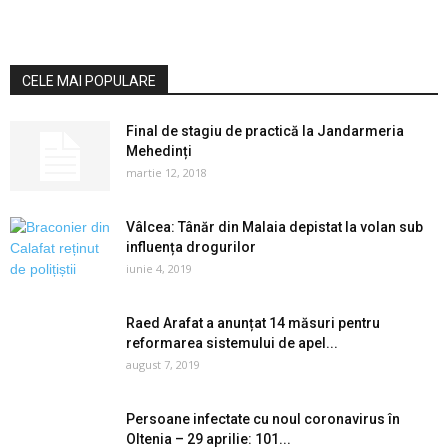
CELE MAI POPULARE
Final de stagiu de practică la Jandarmeria
Mehedinți
martie 12, 2018
Vâlcea: Tânăr din Malaia depistat la volan sub
influența drogurilor
iunie 4, 2019
Raed Arafat a anunțat 14 măsuri pentru
reformarea sistemului de apel...
august 7, 2019
Persoane infectate cu noul coronavirus în
Oltenia – 29 aprilie: 101...