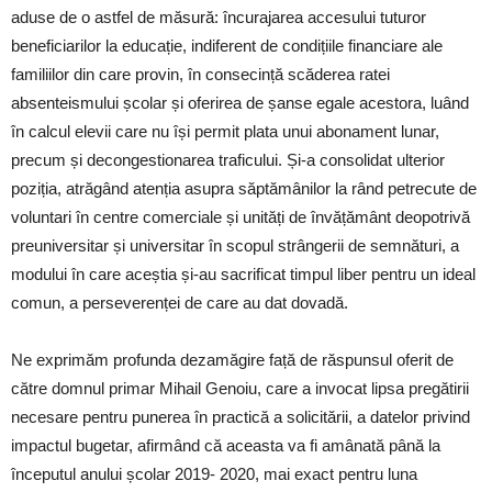
aduse de o astfel de măsură: încurajarea accesului tuturor
beneficiarilor la educație, indiferent de condițiile financiare ale
familiilor din care provin, în consecință scăderea ratei
absenteismului școlar și oferirea de șanse egale acestora, luând
în calcul elevii care nu își permit plata unui abonament lunar,
precum și decongestionarea traficului. Și-a consolidat ulterior
poziția, atrăgând atenția asupra săptămânilor la rând petrecute de
voluntari în centre comerciale și unități de învățământ deopotrivă
preuniversitar și universitar în scopul strângerii de semnături, a
modului în care aceștia și-au sacrificat timpul liber pentru un ideal
comun, a perseverenței de care au dat dovadă.
Ne exprimăm profunda dezamăgire față de răspunsul oferit de
către domnul primar Mihail Genoiu, care a invocat lipsa pregătirii
necesare pentru punerea în practică a solicitării, a datelor privind
impactul bugetar, afirmând că aceasta va fi amânată până la
începutul anului școlar 2019- 2020, mai exact pentru luna