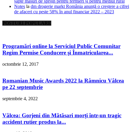
șapte măsuri de sprijin pentru fermieri și pentru mediul rural
Notes
la
dm drogerie markt România anunță o creștere a cifrei
de afaceri cu peste 58% în anul financiar 2022 – 2023
POSTURI POPULARE
Programări online la Serviciul Public Comunitar
Regim Permise Conducere şi Înmatricularea...
octombrie 12, 2017
Romanian Music Awards 2022 la Râmnicu Vâlcea
pe 22 septembrie
septembrie 4, 2022
Vâlcea: Gorjeni din Mătăsari morți într-un tragic
accident rutier produs la...