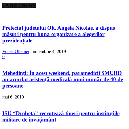
LATEST NEWS
Prefectul județului Olt, Angela Nicolae, a dispus
măsuri pentru buna organizare a alegerilor
prezidențiale
Vocea Olteniei
-
noiembrie 4, 2019
0
Mehedinți: În acest weekend, paramedicii SMURD
au acordat asistenţă medicală unui număr de 40 de
persoane
mai 6, 2019
ISU “Drobeta” recrutează tineri pentru instituţiile
militare de învăţământ