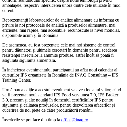
conform standardului specific, despre noile tehnologii privind
ambalajele, respectiv interzicerea unora dintre cele utilizate în mod
curent.
Reprezentanții laboratoarelor de analize alimentare au informat cu
privire la noi protocoale de analiză a produselor alimentare, mai
eficiente, mai rapide, mai accesibile, recunoscute la nivel mondial,
disponibile acum și în România.
De asemenea, au fost prezentate cele mai noi sisteme de control
pentru dăunători și ultimele cercetări în domeniu pentru scăderea
rezistenței insectelor la anumite produse, astfel încât să poată fi
asigurată siguranța alimentară.
În încheierea evenimentului participanții au aflat noul calendar al
cursurilor IFS organizate în România de INAQ Consulting – IFS
Training Center.
Următoarea ediție a acestui eveniment va avea loc anul viitor, când
va fi prezentat noul standard IFS Food versiunea 7.0, IFS Broker
3.0, precum și alte noutăți în domeniul certificărilor IFS pentru
siguranța și calitatea produselor, pentru dezvoltarea afacerilor și
cucerirea de noi piețe de către producătorii români.
Înscrierile se pot face din timp la
office@inaq.ro
.