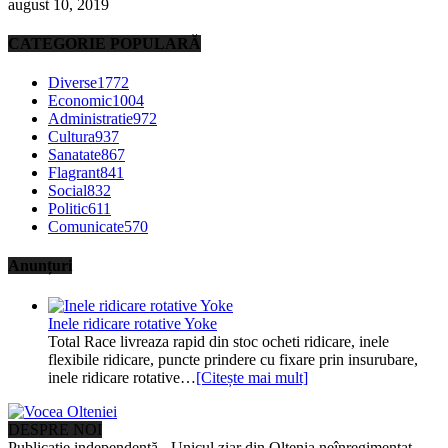
august 10, 2019
CATEGORIE POPULARĂ
Diverse
1772
Economic
1004
Administratie
972
Cultura
937
Sanatate
867
Flagrant
841
Social
832
Politic
611
Comunicate
570
Anunțuri
Inele ridicare rotative Yoke
Total Race livreaza rapid din stoc ocheti ridicare, inele
flexibile ridicare, puncte prindere cu fixare prin insurubare,
inele ridicare rotative…
[Citește mai mult]
DESPRE NOI
Publicație independentă - Unicul ziar din Oltenia neînregimentat