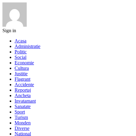
Sign in
Acasa
Administratie
Politic
Social
Economie
Cultura
Justitie
Flagrant
Accidente
Reportaj
Ancheta
Invatamant
Sanatate
Sport
Turism
Monden
Diverse
National