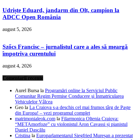
Udriște Eduard, jandarm din Olt, campion la
ADCC Open România
august 5, 2026
Szőcs Francisc – jurnalistul care a ales să meargă
împotriva curentului
august 4, 2026
Comentarii recente
Aurel Bursa
la
Programări online la Serviciul Public
Comunitar Regim Permise Conducere şi Înmatricularea
Vehiculelor Vâlcea
Geo
la
La Craiova s-a deschis cel mai frumos târg de Paște
din Europa! – vezi programul complet
matrimonialeok.com
la
Filarmonica Oltenia Craiova:
“METAmorfoze” cu violonistul Aron Cavassi și pianistul
Daniel Dascălu
Cristina
la
Europarlamentarul Siegfried Mureșan a prezentat