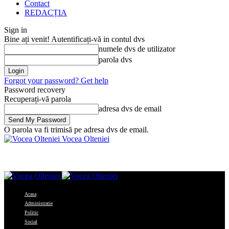
Contact
REDACȚIA
Sign in
Bine ați venit! Autentificați-vă in contul dvs
numele dvs de utilizator
parola dvs
Forgot your password? Get help
Password recovery
Recuperați-vă parola
adresa dvs de email
O parola va fi trimisă pe adresa dvs de email.
Vocea Olteniei
Acasa
Administratie
Politic
Social