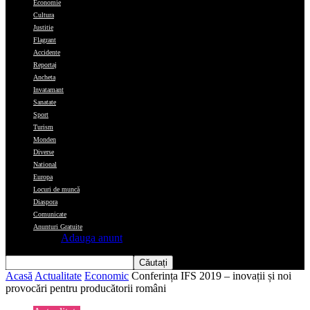
Economie
Cultura
Justitie
Flagrant
Accidente
Reportaj
Ancheta
Invatamant
Sanatate
Sport
Turism
Monden
Diverse
National
Europa
Locuri de muncă
Diaspora
Comunicate
Anunturi Gratuite
Adauga anunt
Acasă
Actualitate
Economic
Conferința IFS 2019 – inovații și noi
provocări pentru producătorii români