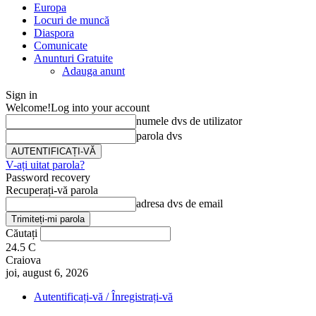
Europa
Locuri de muncă
Diaspora
Comunicate
Anunturi Gratuite
Adauga anunt
Sign in
Welcome!
Log into your account
numele dvs de utilizator
parola dvs
V-ați uitat parola?
Password recovery
Recuperați-vă parola
adresa dvs de email
Căutați
24.5
C
Craiova
joi, august 6, 2026
Autentificați-vă / Înregistrați-vă