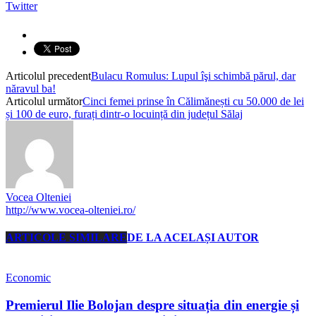
Twitter
Articolul precedent
Bulacu Romulus: Lupul îşi schimbă părul, dar
năravul ba!
Articolul următor
Cinci femei prinse în Călimănești cu 50.000 de lei
și 100 de euro, furați dintr-o locuință din județul Sălaj
Vocea Olteniei
http://www.vocea-olteniei.ro/
ARTICOLE SIMILARE
DE LA ACELAȘI AUTOR
Economic
Premierul Ilie Bolojan despre situația din energie și