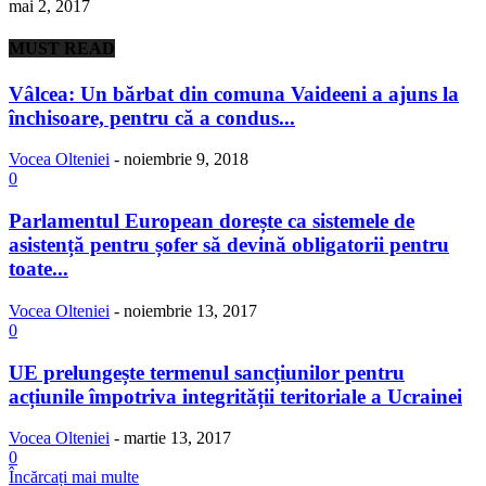
mai 2, 2017
MUST READ
Vâlcea: Un bărbat din comuna Vaideeni a ajuns la
închisoare, pentru că a condus...
Vocea Olteniei
-
noiembrie 9, 2018
0
Parlamentul European dorește ca sistemele de
asistență pentru șofer să devină obligatorii pentru
toate...
Vocea Olteniei
-
noiembrie 13, 2017
0
UE prelungește termenul sancțiunilor pentru
acțiunile împotriva integrității teritoriale a Ucrainei
Vocea Olteniei
-
martie 13, 2017
0
Încărcați mai multe