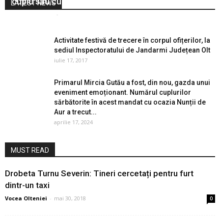
cuplu sau cum să reaprindem pasiunea în relaţie!
LATEST NEWS
Vocea Olteniei
-
februarie 13, 2017
0
Activitate festivă de trecere în corpul ofițerilor, la
sediul Inspectoratului de Jandarmi Județean Olt
iulie 17, 2017
Primarul Mircia Gutău a fost, din nou, gazda unui
eveniment emoționant. Numărul cuplurilor
sărbătorite în acest mandat cu ocazia Nunții de
Aur a trecut...
aprilie 17, 2024
MUST READ
Drobeta Turnu Severin: Tineri cercetați pentru furt
dintr-un taxi
Vocea Olteniei
-
mai 30, 2018
0