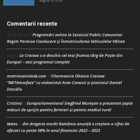
august 6, 2026
Comentarii recente
Programări online la Serviciul Public Comunitar
Aurel Bursa
la
Regim Permise Conducere şi Înmatricularea Vehiculelor Vâlcea
La Craiova s-a deschis cel mai frumos târg de Paște din
Geo
la
Europa! – vezi programul complet
matrimonialeok.com
Filarmonica Oltenia Craiova:
la
“METAmorfoze” cu violonistul Aron Cavassi și pianistul Daniel
Dascălu
Cristina
Europarlamentarul Siegfried Mureșan a prezentat șapte
la
măsuri de sprijin pentru fermieri și pentru mediul rural
Notes
dm drogerie markt România anunță o creștere a cifrei de
la
afaceri cu peste 58% în anul financiar 2022 – 2023