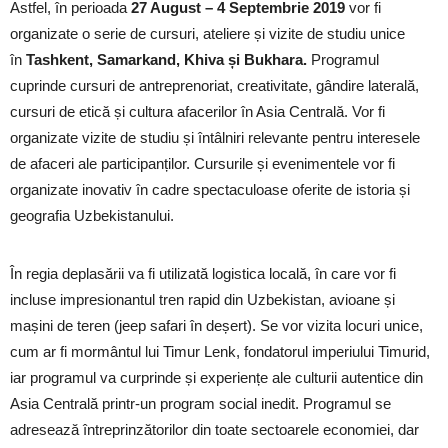
Astfel, în perioada
27 August – 4 Septembrie 2019
vor fi
organizate o serie de cursuri, ateliere și vizite de studiu unice
în
Tashkent, Samarkand, Khiva și Bukhara.
Programul
cuprinde cursuri de antreprenoriat, creativitate, gândire laterală,
cursuri de etică și cultura afacerilor în Asia Centrală. Vor fi
organizate vizite de studiu și întâlniri relevante pentru interesele
de afaceri ale participanților. Cursurile și evenimentele vor fi
organizate inovativ în cadre spectaculoase oferite de istoria și
geografia Uzbekistanului.
În regia deplasării va fi utilizată logistica locală, în care vor fi
incluse impresionantul tren rapid din Uzbekistan, avioane și
mașini de teren (jeep safari în deșert). Se vor vizita locuri unice,
cum ar fi mormântul lui Timur Lenk, fondatorul imperiului Timurid,
iar programul va curprinde și experiențe ale culturii autentice din
Asia Centrală printr-un program social inedit. Programul se
adresează întreprinzătorilor din toate sectoarele economiei, dar