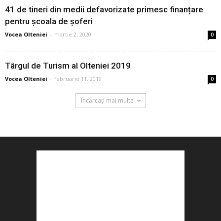
41 de tineri din medii defavorizate primesc finanțare
pentru școala de șoferi
Vocea Olteniei
-
martie 2, 2020
0
Târgul de Turism al Olteniei 2019
Vocea Olteniei
-
februarie 11, 2019
0
Încărcați mai multe