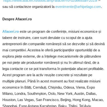
https://www.afaceri.ro/bootcamp-afaceri-ro-uzbekistan-2019/
–
sau să contacteze organizatorii la
evenimente@arhipelago.com
.
Despre Afaceri.ro
Afaceri.ro
este un program de conferințe, misiuni economice și
tabere de instruire, care sunt derulate cu scopul de a ajuta
antreprenorii din companiile românești să se dezvolte și să devină
mai competitivi. Acestea le oferă participanților oportunități de a
explora piețe externe, de a înțelege mecanismele de pătrundere
pe noi piețe ale produselor românești și nu în ultimul rând, de a
lega contacte ce se pot transforma în potențiale afaceri profitabile.
Acest program are la activ reușite concrete și rezultate pe
multiple planuri. Până în acest moment au fost realizate misiuni
economice în Bălți, Cernăuți, Chișinău, Odesa, Viena, Expo
Milano, Londra, Southmpton, Oslo, New York, Austin, Dallas,
Houston, Las Vegas, San Francisco, Beijing, Hong Kong, Macao,
Shanghai, Expo Astana Kazahstan, Baku, Tbilisi, Tel Aviv,