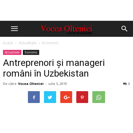
Acasă
Actualitate
Economic
Actualitate
Economic
Antreprenori și manageri
români în Uzbekistan
De către
Vocea Olteniei
-
iulie 5, 2019
0