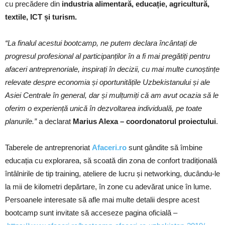
cu precădere din
industria alimentară, educație, agricultură,
textile, ICT și turism.
“La finalul acestui bootcamp, ne putem declara încântați de
progresul profesional al participanților în a fi mai pregătiți pentru
afaceri antreprenoriale, inspirați în decizii, cu mai multe cunoștințe
relevate despre economia și oportunitățile Uzbekistanului și ale
Asiei Centrale în general, dar și mulțumiți că am avut ocazia să le
oferim o experiență unică în dezvoltarea individuală, pe toate
planurile.”
a declarat
Marius Alexa – coordonatorul proiectului
.
Taberele de antreprenoriat
Afaceri.ro
sunt gândite să îmbine
educația cu explorarea, să scoată din zona de confort tradițională
întâlnirile de tip training, ateliere de lucru și networking, ducându-le
la mii de kilometri depărtare, în zone cu adevărat unice în lume.
Persoanele interesate să afle mai multe detalii despre acest
bootcamp sunt invitate să acceseze pagina oficială –