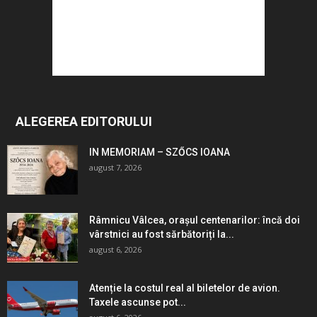
ALEGEREA EDITORULUI
IN MEMORIAM – SZŐCS IOANA
august 7, 2026
Râmnicu Vâlcea, orașul centenarilor: încă doi
vârstnici au fost sărbătoriți la...
august 6, 2026
Atenție la costul real al biletelor de avion.
Taxele ascunse pot...