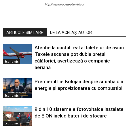
http://www.vocea-olteniei.ro/
ARTICOLE SIMILARE
DE LA ACELAȘI AUTOR
Atenție la costul real al biletelor de avion.
Taxele ascunse pot dubla prețul
călătoriei, avertizează o companie
Economic
aeriană
Premierul Ilie Bolojan despre situația din
energie și aprovizionarea cu combustibil
Economic
9 din 10 sistemele fotovoltaice instalate
de E.ON includ baterii de stocare
Economic