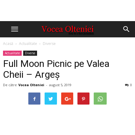
Acasă
Actualitate
Diverse
Actualitate
Diverse
Full Moon Picnic pe Valea
Cheii – Argeș
De către
Vocea Olteniei
-
august 5, 2019
0