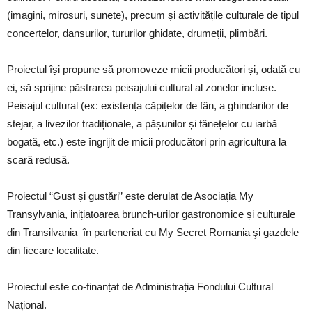
(imagini, mirosuri, sunete), precum și activitățile culturale de tipul
concertelor, dansurilor, tururilor ghidate, drumeții, plimbări.
Proiectul își propune să promoveze micii producători și, odată cu
ei, să sprijine păstrarea peisajului cultural al zonelor incluse.
Peisajul cultural (ex: existența căpițelor de fân, a ghindarilor de
stejar, a livezilor tradiționale, a pășunilor și fânețelor cu iarbă
bogată, etc.) este îngrijit de micii producători prin agricultura la
scară redusă.
Proiectul “Gust și gustări” este derulat de Asociația My
Transylvania, inițiatoarea brunch-urilor gastronomice și culturale
din Transilvania în parteneriat cu My Secret Romania şi gazdele
din fiecare localitate.
Proiectul este co-finanțat de Administrația Fondului Cultural
Național.