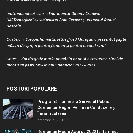
Europa! – vezi programul complet
matrimonialeok.com
Filarmonica Oltenia Craiova:
la
“METAmorfoze” cu violonistul Aron Cavassi și pianistul Daniel
Dascălu
Cristina
Europarlamentarul Siegfried Mureșan a prezentat șapte
la
măsuri de sprijin pentru fermieri și pentru mediul rural
Notes
dm drogerie markt România anunță o creștere a cifrei de
la
afaceri cu peste 58% în anul financiar 2022 – 2023
POSTURI POPULARE
Programări online la Serviciul Public
Comunitar Regim Permise Conducere şi
Înmatricularea...
octombrie 12, 2017
Romanian Music Awards 2022 la Râmnicu