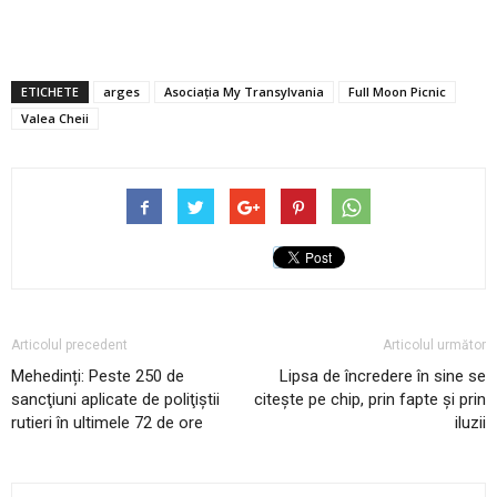
ETICHETE
arges
Asociația My Transylvania
Full Moon Picnic
Valea Cheii
Articolul precedent
Articolul următor
Mehedinți: Peste 250 de
Lipsa de încredere în sine se
sancţiuni aplicate de poliţiştii
citește pe chip, prin fapte și prin
rutieri în ultimele 72 de ore
iluzii