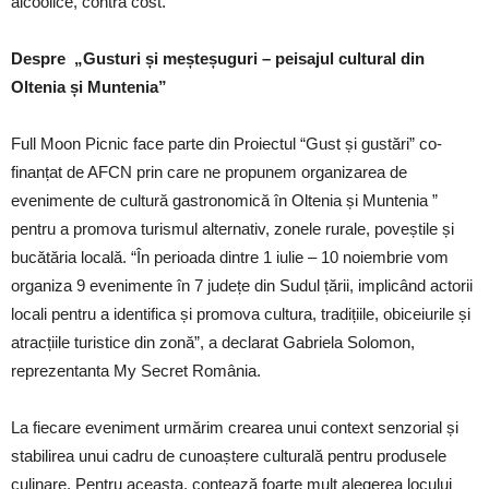
alcoolice, contra cost.
Despre „
Gusturi și meșteșuguri – peisajul cultural din
Oltenia și Muntenia”
Full Moon Picnic face parte din Proiectul “Gust și gustări” co-
finanțat de AFCN prin care ne propunem organizarea de
evenimente de cultură gastronomică în Oltenia și Muntenia ”
pentru a promova turismul alternativ, zonele rurale, poveștile și
bucătăria locală. “În perioada dintre 1 iulie – 10 noiembrie vom
organiza 9 evenimente în 7 județe din Sudul țării, implicând actorii
locali pentru a identifica și promova cultura, tradițiile, obiceiurile și
atracțiile turistice din zonă”, a declarat Gabriela Solomon,
reprezentanta My Secret România.
La fiecare eveniment urmărim crearea unui context senzorial și
stabilirea unui cadru de cunoaștere culturală pentru produsele
culinare. Pentru aceasta, contează foarte mult alegerea locului