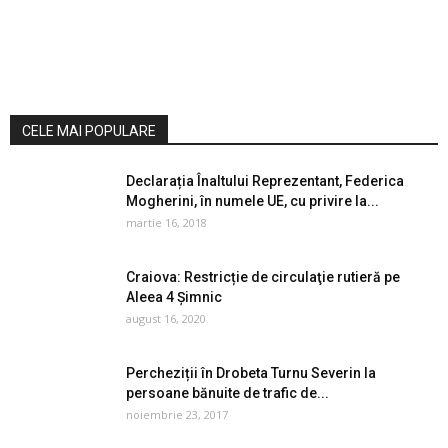
CELE MAI POPULARE
Declarația Înaltului Reprezentant, Federica
Mogherini, în numele UE, cu privire la...
martie 16, 2018
Craiova: Restricție de circulaţie rutieră pe
Aleea 4 Şimnic
august 16, 2020
Percheziții în Drobeta Turnu Severin la
persoane bănuite de trafic de...
noiembrie 23, 2017