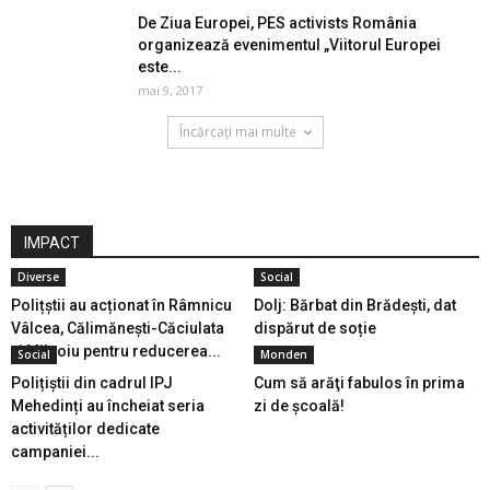
De Ziua Europei, PES activists România
organizează evenimentul „Viitorul Europei
este...
mai 9, 2017
Încărcați mai multe
IMPACT
Diverse
Social
Polițștii au acționat în Râmnicu
Dolj: Bărbat din Brădești, dat
Vâlcea, Călimănești-Căciulata
dispărut de soție
și Milcoiu pentru reducerea...
Social
Monden
Polițiștii din cadrul IPJ
Cum să arăţi fabulos în prima
Mehedinți au încheiat seria
zi de şcoală!
activităților dedicate
campaniei...