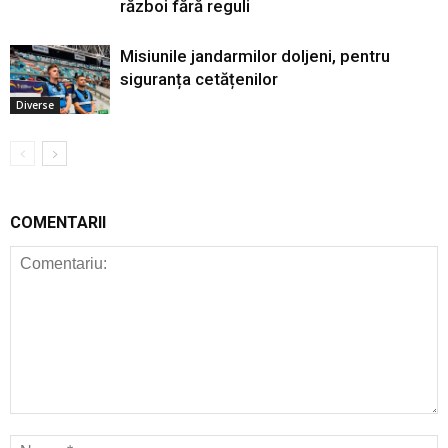
război fără reguli
Misiunile jandarmilor doljeni, pentru
siguranța cetățenilor
Diverse
COMENTARII