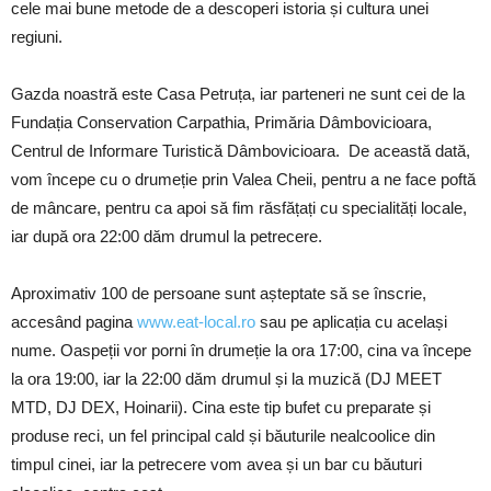
cele mai bune metode de a descoperi istoria și cultura unei
regiuni.
Gazda noastră este Casa Petruța, iar parteneri ne sunt cei de la
Fundația Conservation Carpathia, Primăria Dâmbovicioara,
Centrul de Informare Turistică Dâmbovicioara. De această dată,
vom începe cu o drumeție prin Valea Cheii, pentru a ne face poftă
de mâncare, pentru ca apoi să fim răsfățați cu specialități locale,
iar după ora 22:00 dăm drumul la petrecere.
Aproximativ 100 de persoane sunt așteptate să se înscrie,
accesând pagina
www.eat-local.ro
sau pe aplicația cu același
nume. Oaspeții vor porni în drumeție la ora 17:00, cina va începe
la ora 19:00, iar la 22:00 dăm drumul și la muzică (DJ MEET
MTD, DJ DEX, Hoinarii). Cina este tip bufet cu preparate și
produse reci, un fel principal cald și băuturile nealcoolice din
timpul cinei, iar la petrecere vom avea și un bar cu băuturi