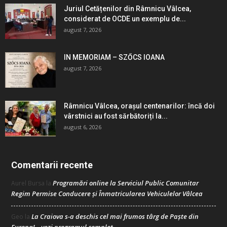
Juriul Cetățenilor din Râmnicu Vâlcea,
considerat de OCDE un exemplu de...
august 7, 2026
IN MEMORIAM – SZŐCS IOANA
august 7, 2026
Râmnicu Vâlcea, orașul centenarilor: încă doi
vârstnici au fost sărbătoriți la...
august 6, 2026
Comentarii recente
Programări online la Serviciul Public Comunitar
Aurel Bursa
la
Regim Permise Conducere şi Înmatricularea Vehiculelor Vâlcea
La Craiova s-a deschis cel mai frumos târg de Paște din
Geo
la