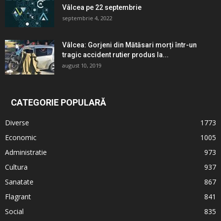
Vâlcea pe 22 septembrie
septembrie 4, 2022
Vâlcea: Gorjeni din Mătăsari morți într-un
tragic accident rutier produs la...
august 10, 2019
CATEGORIE POPULARĂ
Diverse
1773
Economic
1005
Administratie
973
Cultura
937
Sanatate
867
Flagrant
841
Social
835