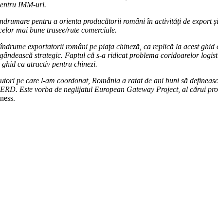
 pentru IMM-uri.
 îndrumare pentru a orienta producătorii români în activități de export și 
a celor mai bune trasee/rute comerciale.
îndrume exportatorii români pe piaţa chineză, ca replică la acest ghid c
ă gândească strategic. Faptul că s-a ridicat problema coridoarelor logis
 ghid ca atractiv pentru chinezi.
tori pe care l-am coordonat, România a ratat de ani buni să definească 
ERD. Este vorba de neglijatul European Gateway Project, al cărui prom
ness.