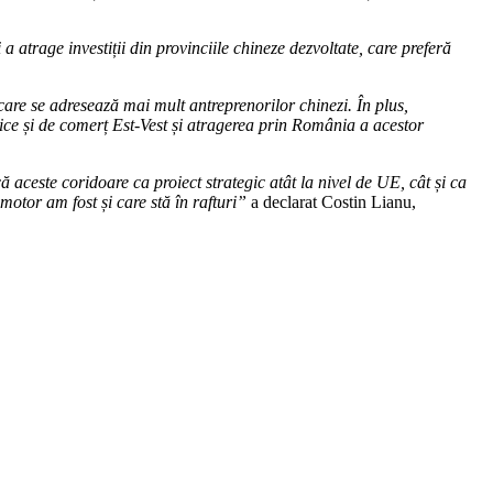
a atrage investiții din provinciile chineze dezvoltate, care preferă
are se adresează mai mult antreprenorilor chinezi. În plus,
tice și de comerț Est-Vest și atragerea prin România a acestor
aceste coridoare ca proiect strategic atât la nivel de UE, cât și ca
otor am fost și care stă în rafturi”
a declarat Costin Lianu,