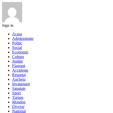
Sign in
Acasa
Administratie
Politic
Social
Economie
Cultura
Justitie
Flagrant
Accidente
Reportaj
Ancheta
Invatamant
Sanatate
Sport
Turism
Monden
Diverse
National