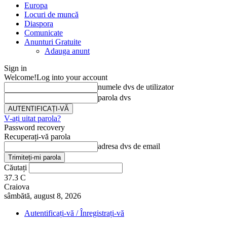
Europa
Locuri de muncă
Diaspora
Comunicate
Anunturi Gratuite
Adauga anunt
Sign in
Welcome!
Log into your account
numele dvs de utilizator
parola dvs
V-ați uitat parola?
Password recovery
Recuperați-vă parola
adresa dvs de email
Căutați
37.3
C
Craiova
sâmbătă, august 8, 2026
Autentificați-vă / Înregistrați-vă