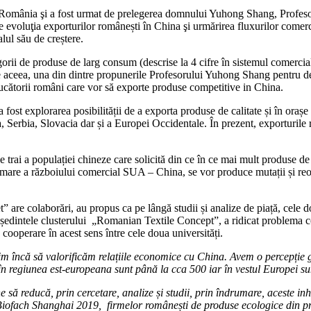
n România şi a fost urmat de prelegerea domnului Yuhong Shang, Profes
 evoluţia exporturilor românești în China şi urmărirea fluxurilor comerci
lul său de creștere.
gorii de produse de larg consum (descrise la 4 cifre în sistemul comerc
De aceea, una din dintre propunerile Profesorului Yuhong Shang pentru dez
ducătorii români care vor să exporte produse competitive in China.
 fost explorarea posibilității de a exporta produse de calitate și în or
 Serbia, Slovacia dar și a Europei Occidentale. În prezent, exporturile r
trai a populației chineze care solicită din ce în ce mai mult produse de ca
urmare a războiului comercial SUA – China, se vor produce mutații și reo
et” are colaborări, au propus ca pe lângă studii și analize de piață, cele 
dintele clusterului „Romanian Textile Concept”, a ridicat problema coop
 cooperare în acest sens între cele doua universități.
im încă să valorificăm relațiile economice cu China. Avem o percepție gr
și în regiunea est-europeana sunt până la cca
500 iar în vestul Europei su
pune să reducă, prin cercetare, analize și studii, prin îndrumare, aceste 
l Biofach Shanghai 2019, firmelor românești de produse ecologice din 