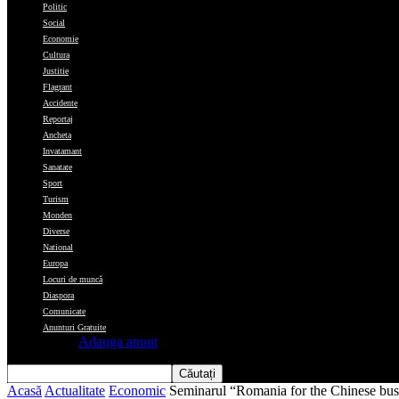
Politic
Social
Economie
Cultura
Justitie
Flagrant
Accidente
Reportaj
Ancheta
Invatamant
Sanatate
Sport
Turism
Monden
Diverse
National
Europa
Locuri de muncă
Diaspora
Comunicate
Anunturi Gratuite
Adauga anunt
Acasă
Actualitate
Economic
Seminarul “Romania for the Chinese busine