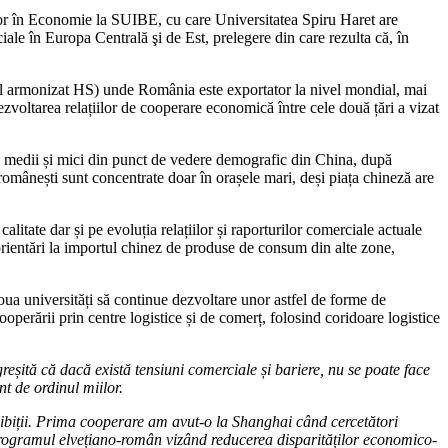
or în Economie la SUIBE, cu care Universitatea Spiru Haret are
ale în Europa Centrală şi de Est, prelegere din care rezulta că, în
ial armonizat HS) unde România este exportator la nivel mondial, mai
voltarea relațiilor de cooperare economică între cele două țări a vizat
așe medii și mici din punct de vedere demografic din China, după
omânești sunt concentrate doar în orașele mari, deși piața chineză are
litate dar și pe evoluția relațiilor și raporturilor comerciale actuale
rientări la importul chinez de produse de consum din alte zone,
doua universități să continue dezvoltare unor astfel de forme de
erării prin centre logistice și de comerț, folosind coridoare logistice
eșită că dacă există tensiuni comerciale și bariere, nu se poate face
nt de ordinul miilor.
inhibiții. Prima cooperare am avut-o la Shanghai când cercetători
programul elvețiano-român vizând reducerea disparităților economico-