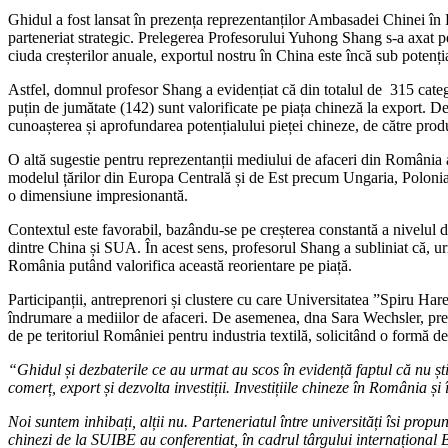
Ghidul a fost lansat în prezența reprezentanților Ambasadei Chinei î
parteneriat strategic. Prelegerea Profesorului Yuhong Shang s-a axat pe
ciuda creșterilor anuale, exportul nostru în China este încă sub potenția
Astfel, domnul profesor Shang a evidențiat că din totalul de 315 cate
puțin de jumătate (142) sunt valorificate pe piața chineză la export. 
cunoașterea și aprofundarea potențialului pieței chineze, de către pro
O altă sugestie pentru reprezentanții mediului de afaceri din România a
modelul țărilor din Europa Centrală și de Est precum Ungaria, Polonia,
o dimensiune impresionantă.
Contextul este favorabil, bazându-se pe creșterea constantă a nivelul de 
dintre China și SUA. În acest sens, profesorul Shang a subliniat că, 
România putând valorifica această reorientare pe piață.
Participanții, antreprenori și clustere cu care Universitatea ”Spiru Har
îndrumare a mediilor de afaceri. De asemenea, dna Sara Wechsler, preșe
de pe teritoriul României pentru industria textilă, solicitând o formă de
“Ghidul și dezbaterile ce au urmat au scos în evidență faptul că nu șt
comerț, export și dezvolta investiții. Investițiile chineze în România 
Noi suntem inhibați, alții nu. Parteneriatul între universități îsi pro
chinezi de la SUIBE au conferentiat, în cadrul târgului internaționa