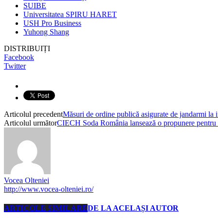
SUIBE
Universitatea SPIRU HARET
USH Pro Business
Yuhong Shang
DISTRIBUIȚI
Facebook
Twitter
Articolul precedent
Măsuri de ordine publică asigurate de jandarmi la
Articolul următor
CIECH Soda România lansează o propunere pentru co
Vocea Olteniei
http://www.vocea-olteniei.ro/
ARTICOLE SIMILARE
DE LA ACELAȘI AUTOR