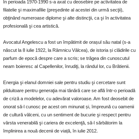
În perioada 1970-1990 s-a axat cu deosebire pe activitatea de
filatelie şi maximafilie (preşedinte al acestei din urmă secţii),
obţinând numeroase diplome şi alte distincţii, ca şi în activitatea
profesională şi cea artistică.
Avocatul Angelescu a fost un împătimit de orașul său natal (s-a
născut la 8 iulie 1922, la Râmnicu Vâlcea), de istoria și clădirile cu
parfum de epocă despre care a scris; se trăgea din cunoscutul
neam boieresc al Capellenilor, înrudiţi, la rândul lor, cu Brătienii.
Energia şi elanul domniei sale pentru studiu şi cercetare sunt
pilduitoare pentru generaţia mai tânără care se află într-o perioadă
de criză a modelelor, cu adevărat valoroase. Am fost deosebit de
onorat să-l cunosc pe acest om minunat și, împreună cu oamenii
de cultură vâlceni, cu un sentiment de bucurie şi respect pentru
vârsta venerabilă şi cariera de excelenţă, să-l sărbătorim la
împlinirea a nouă decenii de viață, în iulie 2012.