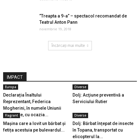
”Treapta a 9-a” – spectacol recomandat de
Teatrul Anton Pann
noiembrie 19, 2018
Încărcați mai multe
IMPACT
Europa
Diverse
Declarația Înaltului
Dolj: Acţiune preventivă a
Reprezentant, Federica
Serviciului Rutier
Mogherini, în numele Uniunii
Europene, cu ocazia...
Flagrant
Diverse
Mașina care a lovit un bărbat și
Dolj: Bărbat înțepat de insecte
fetița acestuia pe bulevardul...
în Topana, transportat cu
elicopterul la...