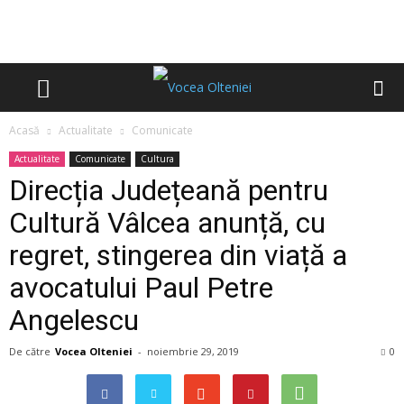
Acasă
Actualitate
Comunicate
Actualitate
Comunicate
Cultura
Direcția Județeană pentru
Cultură Vâlcea anunță, cu
regret, stingerea din viață a
avocatului Paul Petre
Angelescu
De către
Vocea Olteniei
-
noiembrie 29, 2019
0