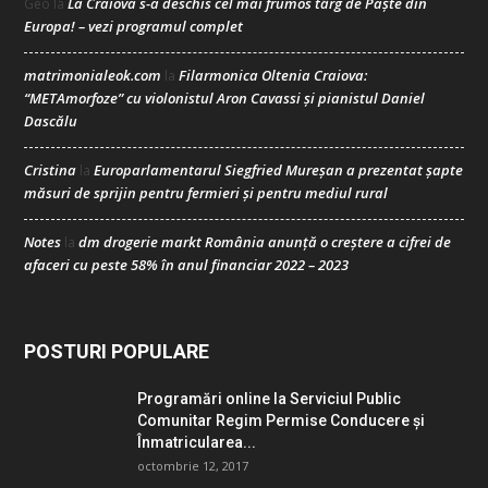
La Craiova s-a deschis cel mai frumos târg de Paște din
Geo
la
Europa! – vezi programul complet
matrimonialeok.com
Filarmonica Oltenia Craiova:
la
“METAmorfoze” cu violonistul Aron Cavassi și pianistul Daniel
Dascălu
Cristina
Europarlamentarul Siegfried Mureșan a prezentat șapte
la
măsuri de sprijin pentru fermieri și pentru mediul rural
Notes
dm drogerie markt România anunță o creștere a cifrei de
la
afaceri cu peste 58% în anul financiar 2022 – 2023
POSTURI POPULARE
Programări online la Serviciul Public
Comunitar Regim Permise Conducere şi
Înmatricularea...
octombrie 12, 2017