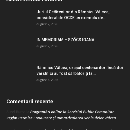
Juriul Cetățenilor din Râmnicu Vâlcea,
considerat de OCDE un exemplu de...
august 7, 2026
IN MEMORIAM – SZŐCS IOANA
august 7, 2026
Râmnicu Vâlcea, orașul centenarilor: încă doi
vârstnici au fost sărbătoriți la...
august 6, 2026
Comentarii recente
Programări online la Serviciul Public Comunitar
Aurel Bursa
la
Regim Permise Conducere şi Înmatricularea Vehiculelor Vâlcea