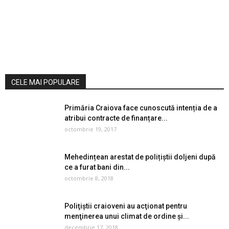
CELE MAI POPULARE
Primăria Craiova face cunoscută intenția de a
atribui contracte de finanțare...
octombrie 19, 2017
Mehedințean arestat de polițiștii doljeni după
ce a furat bani din...
octombrie 8, 2018
Poliţiştii craioveni au acţionat pentru
menţinerea unui climat de ordine şi...
decembrie 17, 2018