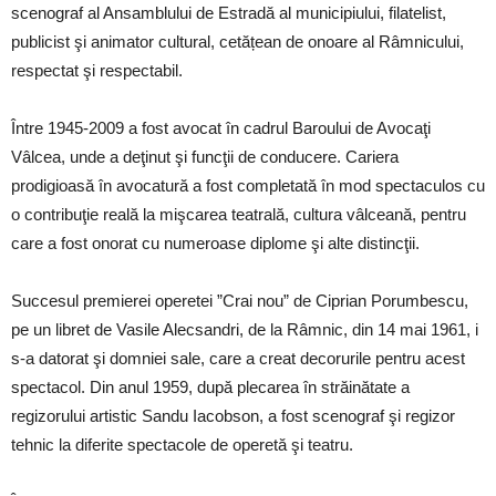
scenograf al Ansamblului de Estradă al municipiului, filatelist,
publicist şi animator cultural, cetățean de onoare al Râmnicului,
respectat şi respectabil.
Între 1945-2009 a fost avocat în cadrul Baroului de Avocaţi
Vâlcea, unde a deţinut şi funcţii de conducere. Cariera
prodigioasă în avocatură a fost completată în mod spectaculos cu
o contribuţie reală la mişcarea teatrală, cultura vâlceană, pentru
care a fost onorat cu numeroase diplome şi alte distincţii.
Succesul premierei operetei ”Crai nou” de Ciprian Porumbescu,
pe un libret de Vasile Alecsandri, de la Râmnic, din 14 mai 1961, i
s-a datorat şi domniei sale, care a creat decorurile pentru acest
spectacol. Din anul 1959, după plecarea în străinătate a
regizorului artistic Sandu Iacobson, a fost scenograf şi regizor
tehnic la diferite spectacole de operetă şi teatru.