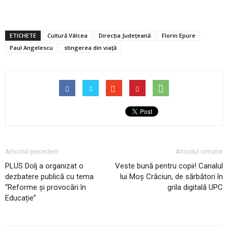
ETICHETE
Cultură Vâlcea
Direcţia Judeţeană
Florin Epure
Paul Angelescu
stingerea din viață
Articolul precedent
Articolul următor
PLUS Dolj a organizat o
Veste bună pentru copii! Canalul
dezbatere publică cu tema
lui Moş Crăciun, de sărbători în
“Reforme și provocări în
grila digitală UPC
Educație”