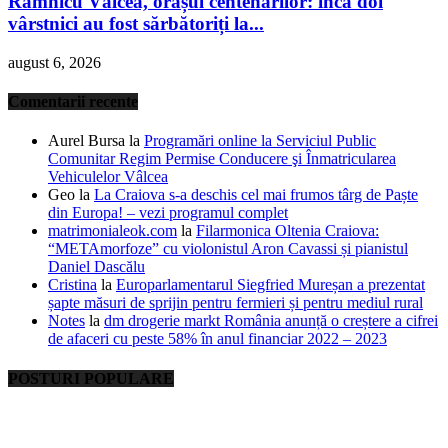
Râmnicu Vâlcea, orașul centenarilor: încă doi
vârstnici au fost sărbătoriți la...
august 6, 2026
Comentarii recente
Aurel Bursa
la
Programări online la Serviciul Public
Comunitar Regim Permise Conducere şi Înmatricularea
Vehiculelor Vâlcea
Geo
la
La Craiova s-a deschis cel mai frumos târg de Paște
din Europa! – vezi programul complet
matrimonialeok.com
la
Filarmonica Oltenia Craiova:
“METAmorfoze” cu violonistul Aron Cavassi și pianistul
Daniel Dascălu
Cristina
la
Europarlamentarul Siegfried Mureșan a prezentat
șapte măsuri de sprijin pentru fermieri și pentru mediul rural
Notes
la
dm drogerie markt România anunță o creștere a cifrei
de afaceri cu peste 58% în anul financiar 2022 – 2023
POSTURI POPULARE