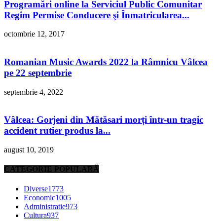
Programări online la Serviciul Public Comunitar
Regim Permise Conducere şi Înmatricularea...
octombrie 12, 2017
Romanian Music Awards 2022 la Râmnicu Vâlcea
pe 22 septembrie
septembrie 4, 2022
Vâlcea: Gorjeni din Mătăsari morți într-un tragic
accident rutier produs la...
august 10, 2019
CATEGORIE POPULARĂ
Diverse
1773
Economic
1005
Administratie
973
Cultura
937