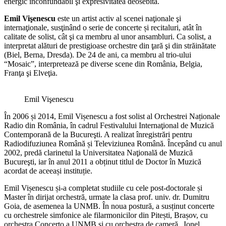
energic inconfundabil şi expresivitatea deosebită.
Emil Vişenescu
este un artist activ al scenei naţionale şi
internaţionale, susţinând o serie de concerte și recitaluri, atât în
calitate de solist, cât şi ca membru al unor ansambluri. Ca solist, a
interpretat alături de prestigioase orchestre din ţară şi din străinătate
(Biel, Berna, Dresda). De 24 de ani, ca membru al trio-ului
“Mosaic”, interpretează pe diverse scene din România, Belgia,
Franţa şi Elveţia.
Emil Vişenescu
În 2006 și 2014, Emil Vișenescu a fost solist al Orchestrei Naționale
Radio din România, în cadrul Festivalului Internaţional de Muzică
Contemporană de la Bucureşti. A realizat înregistrări pentru
Radiodifuziunea Română și Televiziunea Română. Începând cu anul
2002, predă clarinetul la Universitatea Naţională de Muzică
Bucureşti, iar în anul 2011 a obținut titlul de Doctor în Muzică
acordat de aceeași instituție.
Emil Vișenescu și-a completat studiile cu cele post-doctorale și
Master în dirijat orchestră, urmate la clasa prof. univ. dr. Dumitru
Goia, de asemenea la UNMB. În noua postură, a susținut concerte
cu orchestrele simfonice ale filarmonicilor din Pitești, Brașov, cu
orchestra Concerto a UNMB și cu orchestra de cameră „Ionel