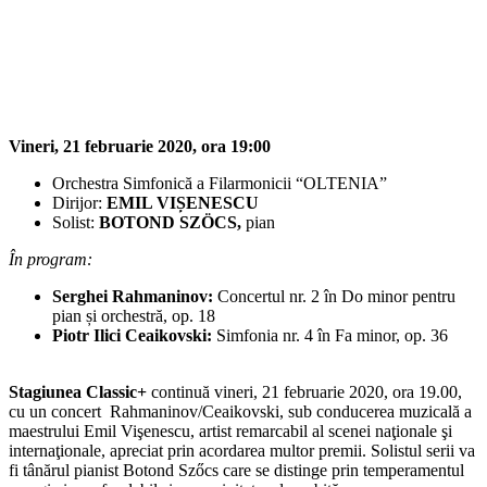
Vineri, 21 februarie 2020, ora 19:00
Orchestra Simfonică a Filarmonicii “OLTENIA”
Dirijor:
EMIL VIȘENESCU
Solist:
BOTOND SZÖCS,
pian
În program:
Serghei Rahmaninov:
Concertul nr. 2 în Do minor pentru
pian și orchestră, op. 18
Piotr Ilici Ceaikovski:
Simfonia nr. 4 în Fa minor, op. 36
Stagiunea Classic+
continuă vineri, 21 februarie 2020, ora 19.00,
cu un concert Rahmaninov/Ceaikovski, sub conducerea muzicală a
maestrului Emil Vişenescu, artist remarcabil al scenei naţionale şi
internaţionale, apreciat prin acordarea multor premii. Solistul serii va
fi tânărul pianist Botond Szőcs care se distinge prin temperamentul