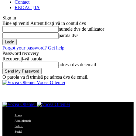
Contact
REDACȚIA
Sign in
Bine ați venit! Autentificați-vă in contul dvs
numele dvs de utilizator
parola dvs
Forgot your password? Get help
Password recovery
Recuperați-vă parola
adresa dvs de email
O parola va fi trimisă pe adresa dvs de email.
Vocea Olteniei
Acasa
Administratie
Politic
Social