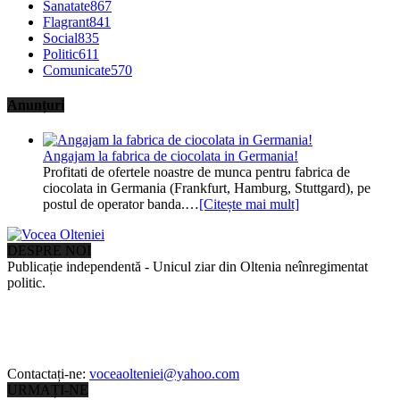
Sanatate
867
Flagrant
841
Social
835
Politic
611
Comunicate
570
Anunțuri
Angajam la fabrica de ciocolata in Germania!
Profitati de ofertele noastre de munca pentru fabrica de
ciocolata in Germania (Frankfurt, Hamburg, Stuttgard), pe
postul de operator banda.…
[Citește mai mult]
DESPRE NOI
Publicație independentă - Unicul ziar din Oltenia neînregimentat
politic.
Contactați-ne:
voceaolteniei@yahoo.com
URMAȚI-NE