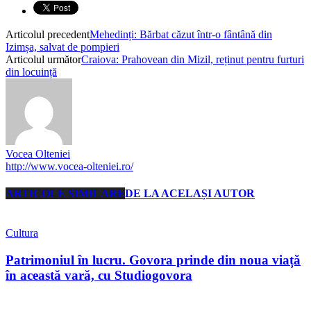
Articolul precedent
Mehedinți: Bărbat căzut într-o fântână din
Izimșa, salvat de pompieri
Articolul următor
Craiova: Prahovean din Mizil, reținut pentru furturi
din locuință
Vocea Olteniei
http://www.vocea-olteniei.ro/
ARTICOLE SIMILARE
DE LA ACELAȘI AUTOR
Cultura
Patrimoniul în lucru. Govora prinde din noua viață
în această vară, cu Studiogovora