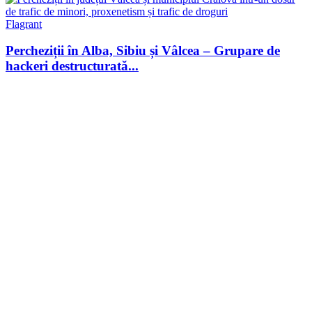
Flagrant
Percheziții în Alba, Sibiu și Vâlcea – Grupare de
hackeri destructurată...