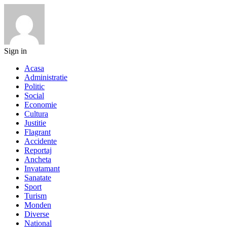
Sign in
Acasa
Administratie
Politic
Social
Economie
Cultura
Justitie
Flagrant
Accidente
Reportaj
Ancheta
Invatamant
Sanatate
Sport
Turism
Monden
Diverse
National