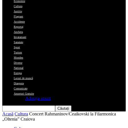
Economie
Cultura
Justitie
Flagrant
Accidente
Reportaj
Ancheta
Invatamant
Sanatate
Sport
Turism
Monden
Diverse
National
Europa
Locuri de muncă
Diaspora
Comunicate
Anunturi Gratuite
Adauga anunt
Acasă
Cultura
Concert Rahmaninov/Ceaikovski la Filarmonica
„Oltenia” Craiova