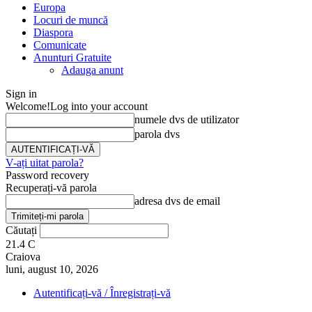
Europa
Locuri de muncă
Diaspora
Comunicate
Anunturi Gratuite
Adauga anunt
Sign in
Welcome!
Log into your account
numele dvs de utilizator
parola dvs
V-ați uitat parola?
Password recovery
Recuperați-vă parola
adresa dvs de email
Căutați
21.4
C
Craiova
luni, august 10, 2026
Autentificați-vă / Înregistrați-vă