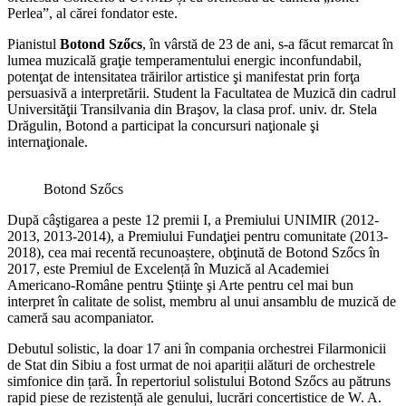
Perlea”, al cărei fondator este.
Pianistul
Botond Szőcs
, în vârstă de 23 de ani, s-a făcut remarcat în
lumea muzicală graţie temperamentului energic inconfundabil,
potenţat de intensitatea trăirilor artistice şi manifestat prin forţa
persuasivă a interpretării. Student la Facultatea de Muzică din cadrul
Universităţii Transilvania din Braşov, la clasa prof. univ. dr. Stela
Drăgulin, Botond a participat la concursuri naţionale şi
internaţionale.
Botond Szőcs
După câştigarea a peste 12 premii I, a Premiului UNIMIR (2012-
2013, 2013-2014), a Premiului Fundaţiei pentru comunitate (2013-
2018), cea mai recentă recunoaștere, obţinută de Botond Szőcs în
2017, este Premiul de Excelență în Muzică al Academiei
Americano-Române pentru Ştiinţe şi Arte pentru cel mai bun
interpret în calitate de solist, membru al unui ansamblu de muzică de
cameră sau acompaniator.
Debutul solistic, la doar 17 ani în compania orchestrei Filarmonicii
de Stat din Sibiu a fost urmat de noi apariții alături de orchestrele
simfonice din țară. În repertoriul solistului Botond Szőcs au pătruns
rapid piese de rezistență ale genului, lucrări concertistice de W. A.