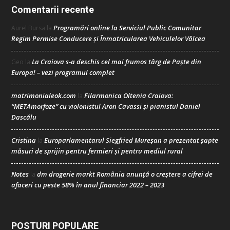
Comentarii recente
Programări online la Serviciul Public Comunitar
Aurel Bursa
la
Regim Permise Conducere şi Înmatricularea Vehiculelor Vâlcea
La Craiova s-a deschis cel mai frumos târg de Paște din
Geo
la
Europa! – vezi programul complet
matrimonialeok.com
Filarmonica Oltenia Craiova:
la
“METAmorfoze” cu violonistul Aron Cavassi și pianistul Daniel
Dascălu
Cristina
Europarlamentarul Siegfried Mureșan a prezentat șapte
la
măsuri de sprijin pentru fermieri și pentru mediul rural
Notes
dm drogerie markt România anunță o creștere a cifrei de
la
afaceri cu peste 58% în anul financiar 2022 – 2023
POSTURI POPULARE