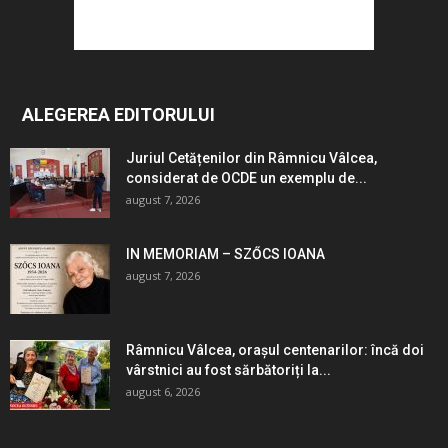
ALEGEREA EDITORULUI
Juriul Cetățenilor din Râmnicu Vâlcea,
considerat de OCDE un exemplu de...
august 7, 2026
IN MEMORIAM – SZŐCS IOANA
august 7, 2026
Râmnicu Vâlcea, orașul centenarilor: încă doi
vârstnici au fost sărbătoriți la...
august 6, 2026