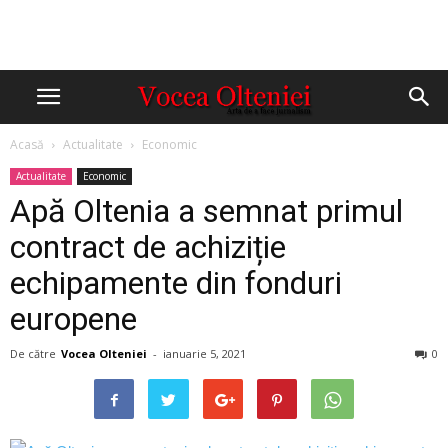
Acasă
Actualitate
Economic
Actualitate
Economic
Apă Oltenia a semnat primul
contract de achiziție
echipamente din fonduri
europene
De către
Vocea Olteniei
-
ianuarie 5, 2021
0