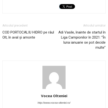
Articolul precedent
Articolul următor
COD PORTOCALIU HIDRO pe râul
Adi Vasile, înainte de startul în
Olt, în aval și amonte
Liga Campionilor în 2021: ”În
luna ianuarie se pot decide
multe”
Vocea Olteniei
http://www.vocea-olteniei.ro/