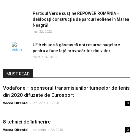
Partidul Verde susține REPOWER ROMÂNIA –
deblocați construcția de parcuri eoliene în Marea
Neagră!
mai 22, 2022
UE trebuie să găsească noi resurse bugetare
pentru a face față provocărilor din viitor
martie 16, 2018
MUST READ
Vodafone – sponsorul transmisiunilor turneelor de tenis
din 2020 difuzate de Eurosport
Vocea Olteniei
-
ianuarie 15, 2020
0
8 tehnici de întinerire
Vocea Olteniei
-
octombrie 22, 2018
0