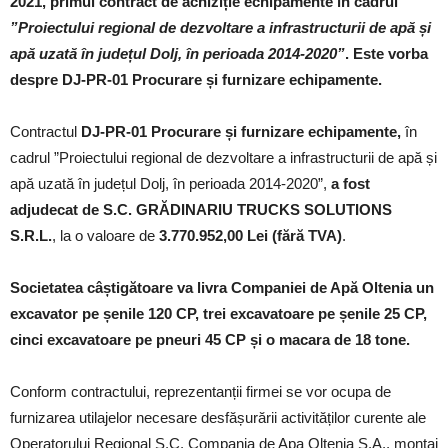
2021, primul contract de achiziție echipamente în cadrul
”Proiectului regional de dezvoltare a infrastructurii de apă și
apă uzată în județul Dolj, în perioada 2014-2020”
. Este vorba
despre DJ-PR-01 Procurare și furnizare echipamente.
Contractul
DJ-PR-01 Procurare și furnizare echipamente,
în
cadrul ”Proiectului regional de dezvoltare a infrastructurii de apă și
apă uzată în județul Dolj, în perioada 2014-2020”,
a fost
adjudecat de S.C. GRĂDINARIU TRUCKS SOLUTIONS
S.R.L.
, la o valoare de
3.770.952,00 Lei (fără TVA)
.
Societatea câștigătoare va livra Companiei de Apă Oltenia un
e
xcavator pe șenile 120 CP, trei excavatoare pe șenile 25 CP,
cinci excavatoare pe pneuri 45 CP și o macara de 18 tone.
Conform contractului, reprezentanții firmei se vor ocupa de
furnizarea utilajelor necesare desfășurării activităților curente ale
Operatorului Regional S.C. Compania de Apa Oltenia S.A., montaj