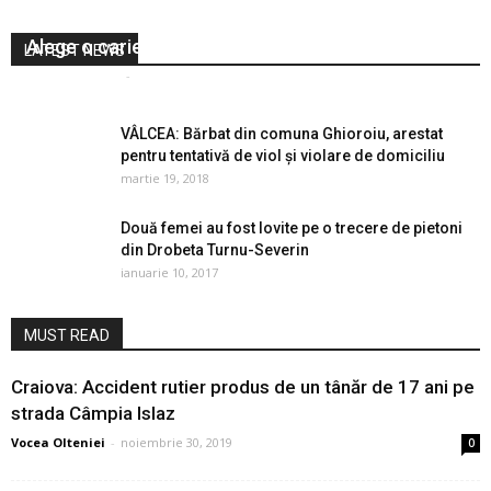
Alege o carieră în Jandarmeria Română!
LATEST NEWS
Vocea Olteniei
-
octombrie 24, 2019
0
VÂLCEA: Bărbat din comuna Ghioroiu, arestat
pentru tentativă de viol și violare de domiciliu
martie 19, 2018
Două femei au fost lovite pe o trecere de pietoni
din Drobeta Turnu-Severin
ianuarie 10, 2017
MUST READ
Craiova: Accident rutier produs de un tânăr de 17 ani pe
strada Câmpia Islaz
Vocea Olteniei
-
noiembrie 30, 2019
0