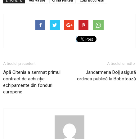
ETICHETE
Adi Vasile
Crina Pintea
CSM Bucuresti
Articolul precedent
Articolul următor
Apă Oltenia a semnat primul
Jandarmeria Dolj asigură
contract de achiziție
ordinea publică la Bobotează
echipamente din fonduri
europene