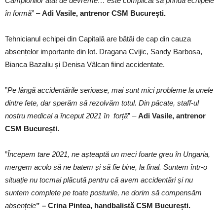
Campionilor atât de devreme… este complicat să prindă echipele
în formă
” –
Adi Vasile, antrenor CSM București.
Tehnicianul echipei din Capitală are bătăi de cap din cauza
absențelor importante din lot. Dragana Cvijic, Sandy Barbosa,
Bianca Bazaliu și Denisa Vâlcan fiind accidentate.
”
Pe lângă accidentările serioase, mai sunt mici probleme la unele
dintre fete, dar sperăm să rezolvăm totul. Din păcate, staff-ul
nostru medical a început 2021 în forță
” –
Adi Vasile, antrenor
CSM București.
”
Începem tare 2021, ne așteaptă un meci foarte greu în Ungaria,
mergem acolo să ne batem și să fie bine, la final. Suntem într-o
situație nu tocmai plăcută pentru că avem accidentări și nu
suntem complete pe toate posturile, ne dorim să compensăm
absențele
” – Crina Pintea, handbalistă CSM București.