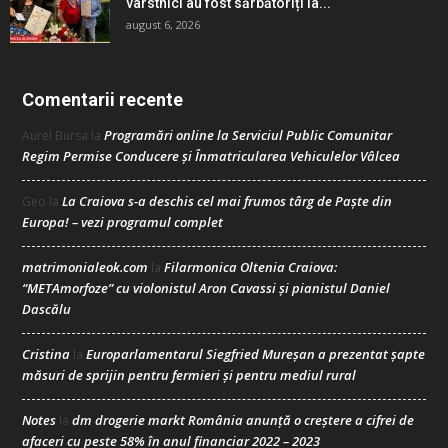
vârstnici au fost sărbătoriți la...
august 6, 2026
Comentarii recente
Programări online la Serviciul Public Comunitar
Aurel Bursa
la
Regim Permise Conducere şi Înmatricularea Vehiculelor Vâlcea
La Craiova s-a deschis cel mai frumos târg de Paște din
Geo
la
Europa! – vezi programul complet
matrimonialeok.com
Filarmonica Oltenia Craiova:
la
“METAmorfoze” cu violonistul Aron Cavassi și pianistul Daniel
Dascălu
Cristina
Europarlamentarul Siegfried Mureșan a prezentat șapte
la
măsuri de sprijin pentru fermieri și pentru mediul rural
Notes
dm drogerie markt România anunță o creștere a cifrei de
la
afaceri cu peste 58% în anul financiar 2022 – 2023