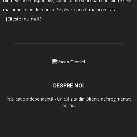
Ultimele locuri disponibile, sunati acum si ocupati unul dintre cele
mai bune locuri de munca. Se pleaca prin firma acreditata…
[Citește mai mult]
DESPRE NOI
Publicație independentă - Unicul ziar din Oltenia neînregimentat
politic.