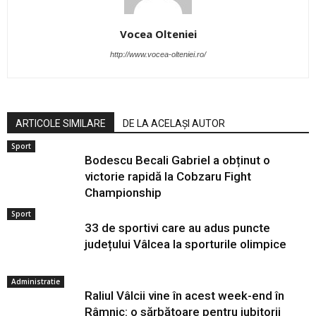
Vocea Olteniei
http://www.vocea-olteniei.ro/
ARTICOLE SIMILARE
DE LA ACELAȘI AUTOR
Sport
Bodescu Becali Gabriel a obținut o
victorie rapidă la Cobzaru Fight
Championship
Sport
33 de sportivi care au adus puncte
județului Vâlcea la sporturile olimpice
Administratie
Raliul Vâlcii vine în acest week-end în
Râmnic: o sărbătoare pentru iubitorii