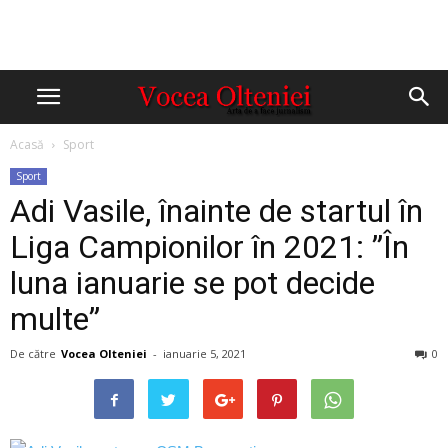
Acasă
Sport
Sport
Adi Vasile, înainte de startul în
Liga Campionilor în 2021: ”În
luna ianuarie se pot decide
multe”
De către
Vocea Olteniei
-
ianuarie 5, 2021
0