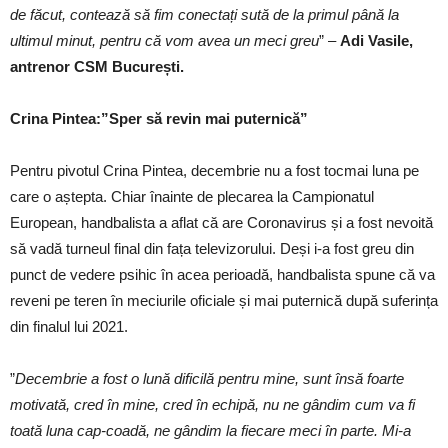
de făcut, contează să fim conectați sută de la primul până la
ultimul minut, pentru că vom avea un meci greu
” –
Adi Vasile,
antrenor CSM București.
Crina Pintea:”Sper să revin mai puternică”
Pentru pivotul Crina Pintea, decembrie nu a fost tocmai luna pe
care o aștepta. Chiar înainte de plecarea la Campionatul
European, handbalista a aflat că are Coronavirus și a fost nevoită
să vadă turneul final din fața televizorului. Deși i-a fost greu din
punct de vedere psihic în acea perioadă, handbalista spune că va
reveni pe teren în meciurile oficiale și mai puternică după suferința
din finalul lui 2021.
”
Decembrie a fost o lună dificilă pentru mine, sunt însă foarte
motivată, cred în mine, cred în echipă, nu ne gândim cum va fi
toată luna cap-coadă, ne gândim la fiecare meci în parte. Mi-a