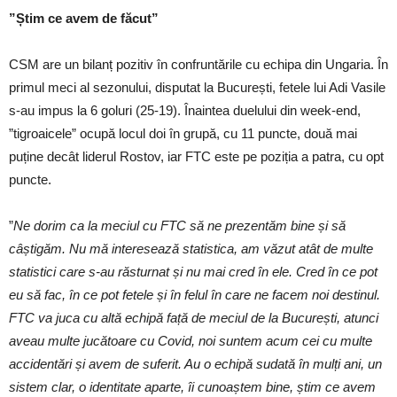
”Știm ce avem de făcut”
CSM are un bilanț pozitiv în confruntările cu echipa din Ungaria. În
primul meci al sezonului, disputat la București, fetele lui Adi Vasile
s-au impus la 6 goluri (25-19). Înaintea duelului din week-end,
”tigroaicele” ocupă locul doi în grupă, cu 11 puncte, două mai
puține decât liderul Rostov, iar FTC este pe poziția a patra, cu opt
puncte.
”
Ne dorim ca la meciul cu FTC să ne prezentăm bine și să
câștigăm. Nu mă interesează statistica, am văzut atât de multe
statistici care s-au răsturnat și nu mai cred în ele. Cred în ce pot
eu să fac, în ce pot fetele și în felul în care ne facem noi destinul.
FTC va juca cu altă echipă față de meciul de la București, atunci
aveau multe jucătoare cu Covid, noi suntem acum cei cu multe
accidentări și avem de suferit. Au o echipă sudată în mulți ani, un
sistem clar, o identitate aparte, îi cunoaștem bine, știm ce avem