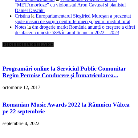
“METAmorfoze” cu violonistul Aron Cavassi și pianistul
Daniel Dascălu
Cristina
la
Europarlamentarul Siegfried Mureșan a prezentat
șapte măsuri de sprijin pentru fermieri și pentru mediul rural
Notes
la
dm drogerie markt România anunță o creștere a cifrei
de afaceri cu peste 58% în anul financiar 2022 – 2023
POSTURI POPULARE
Programări online la Serviciul Public Comunitar
Regim Permise Conducere şi Înmatricularea...
octombrie 12, 2017
Romanian Music Awards 2022 la Râmnicu Vâlcea
pe 22 septembrie
septembrie 4, 2022