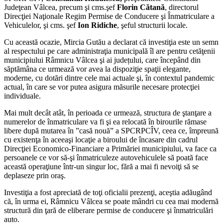
Judeţean Vâlcea, precum şi cms.şef
Florin Cătană
, directorul
Direcţiei Naţionale Regim Permise de Conducere şi Înmatriculare a
Vehiculelor, şi cms. şef
Ion Ridiche
, şeful structurii locale.
Cu această ocazie, Mircia Gutău a declarat că investiţia este un semn
al respectului pe care administraţia municipală îl are pentru cetăţenii
municipiului Râmnicu Vâlcea şi ai județului, care începând din
săptămâna ce urmează vor avea la dispoziţie spaţii elegante,
moderne, cu dotări dintre cele mai actuale şi, în contextul pandemic
actual, în care se vor putea asigura măsurile necesare protecţiei
individuale.
Mai mult decât atât, în perioada ce urmează, structura de ştanţare a
numerelor de înmatriculare va fi şi ea relocată în birourile rămase
libere după mutarea în ”casă nouă” a SPCRPCÎV, ceea ce, împreună
cu existenţa în aceeaşi locaţie a biroului de încasare din cadrul
Direcţiei Economico-Financiare a Primăriei municipiului, va face ca
persoanele ce vor să-şi înmatriculeze autovehiculele să poată face
această operaţiune într-un singur loc, fără a mai fi nevoiţi să se
deplaseze prin oraş.
Investiţia a fost apreciată de toţi oficialii prezenţi, aceştia adăugând
că, în urma ei, Râmnicu Vâlcea se poate mândri cu cea mai modernă
structură din ţară de eliberare permise de conducere şi înmatriculări
auto.