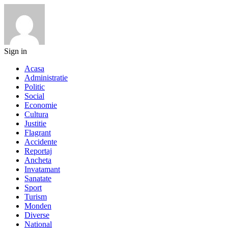
Sign in
Acasa
Administratie
Politic
Social
Economie
Cultura
Justitie
Flagrant
Accidente
Reportaj
Ancheta
Invatamant
Sanatate
Sport
Turism
Monden
Diverse
National