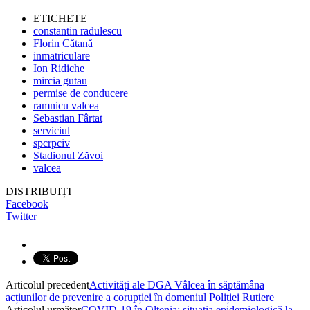
ETICHETE
constantin radulescu
Florin Cătană
inmatriculare
Ion Ridiche
mircia gutau
permise de conducere
ramnicu valcea
Sebastian Fârtat
serviciul
spcrpciv
Stadionul Zăvoi
valcea
DISTRIBUIȚI
Facebook
Twitter
Articolul precedent
Activități ale DGA Vâlcea în săptămâna
acțiunilor de prevenire a corupției în domeniul Poliției Rutiere
Articolul următor
COVID-19 în Oltenia: situația epidemiologică la