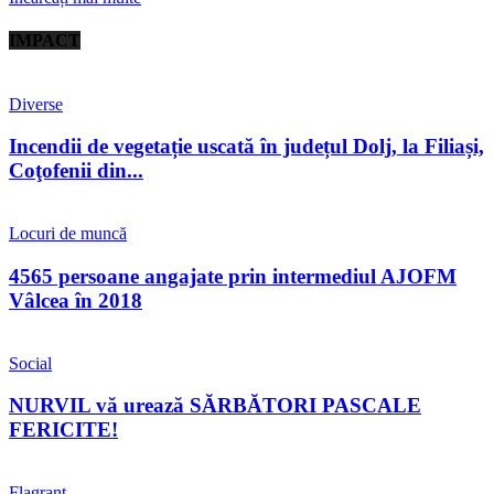
IMPACT
Diverse
Incendii de vegetație uscată în județul Dolj, la Filiași,
Coţofenii din...
Locuri de muncă
4565 persoane angajate prin intermediul AJOFM
Vâlcea în 2018
Social
NURVIL vă urează SĂRBĂTORI PASCALE
FERICITE!
Flagrant