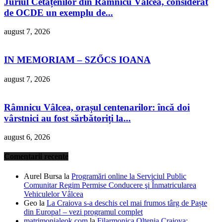
Juriul Cetățenilor din Râmnicu Vâlcea, considerat
de OCDE un exemplu de...
august 7, 2026
IN MEMORIAM – SZŐCS IOANA
august 7, 2026
Râmnicu Vâlcea, orașul centenarilor: încă doi
vârstnici au fost sărbătoriți la...
august 6, 2026
Comentarii recente
Aurel Bursa
la
Programări online la Serviciul Public
Comunitar Regim Permise Conducere şi Înmatricularea
Vehiculelor Vâlcea
Geo
la
La Craiova s-a deschis cel mai frumos târg de Paște
din Europa! – vezi programul complet
matrimonialeok.com
la
Filarmonica Oltenia Craiova: