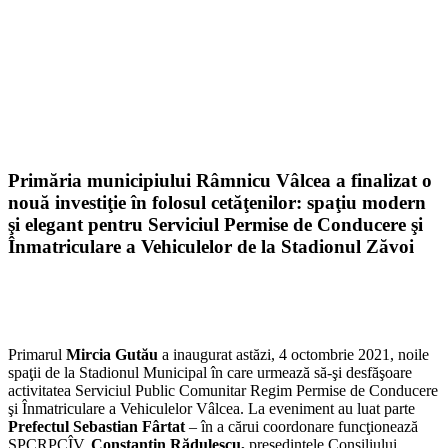
Primăria municipiului Râmnicu Vâlcea a finalizat o
nouă investiţie în folosul cetăţenilor: spaţiu modern
şi elegant pentru Serviciul Permise de Conducere şi
Înmatriculare a Vehiculelor de la Stadionul Zăvoi
Primarul
Mircia Gutău
a inaugurat astăzi, 4 octombrie 2021, noile
spaţii de la Stadionul Municipal în care urmează să-şi desfăşoare
activitatea Serviciul Public Comunitar Regim Permise de Conducere
şi Înmatriculare a Vehiculelor Vâlcea. La eveniment au luat parte
Prefectul Sebastian Fârtat
– în a cărui coordonare funcţionează
SPCRPCÎV,
Constantin Rădulescu,
preşedintele Consiliului