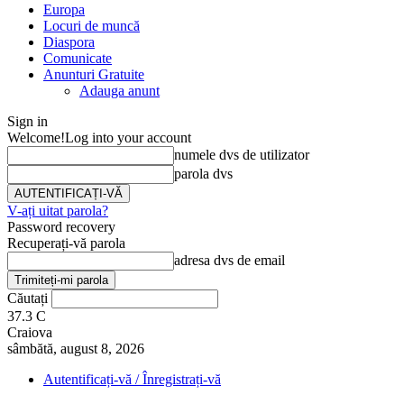
Europa
Locuri de muncă
Diaspora
Comunicate
Anunturi Gratuite
Adauga anunt
Sign in
Welcome!
Log into your account
numele dvs de utilizator
parola dvs
V-ați uitat parola?
Password recovery
Recuperați-vă parola
adresa dvs de email
Căutați
37.3
C
Craiova
sâmbătă, august 8, 2026
Autentificați-vă / Înregistrați-vă