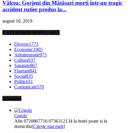
Vâlcea: Gorjeni din Mătăsari morți într-un tragic
accident rutier produs la...
august 10, 2019
CATEGORIE POPULARĂ
Diverse
1773
Economic
1005
Administratie
973
Cultura
937
Sanatate
867
Flagrant
841
Social
835
Politic
611
Comunicate
570
Anunțuri
Gigolo
Alin 0720867716 0736312134 la hotel poate si la
domiciliu
[Citește mai mult]