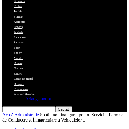
Economie
Cultura
Justitie
Flagrant
Accidente
Reportaj
Ancheta
Invatamant
Sanatate
Sport
Turism
Monden
Diverse
National
Europa
Locuri de muncă
Diaspora
Comunicate
Anunturi Gratuite
Adauga anunt
Acasă
Administratie
Spațiu nou inaugurat pentru Serviciul Permise
de Conducere şi Înmatriculare a Vehiculelor...