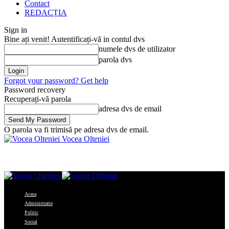
Contact
REDACȚIA
Sign in
Bine ați venit! Autentificați-vă in contul dvs
numele dvs de utilizator
parola dvs
Forgot your password? Get help
Password recovery
Recuperați-vă parola
adresa dvs de email
O parola va fi trimisă pe adresa dvs de email.
Vocea Olteniei
Acasa
Administratie
Politic
Social