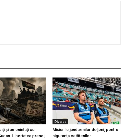
Diverse
piți și amenințați cu
Misiunile jandarmilor doljeni, pentru
Sudan. Libertatea presei,
siguranța cetățenilor