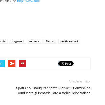
e, click pe
http://www.mai-
upție
dragasani
mihaesti
Pietrari
poliție rutieră
er
Articolul următor
Spațiu nou inaugurat pentru Serviciul Permise de
Conducere şi Înmatriculare a Vehiculelor Vâlcea