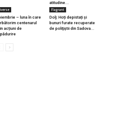
atitudine...
iverse
Flagrant
iembrie – luna în care
Dolj: Hoți depistați și
rbătorim centenarul
bunuri furate recuperate
in acțiuni de
de poliţiştii din Sadova...
pădurire