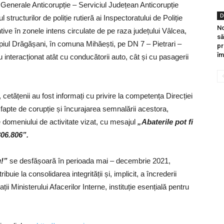
ei Generale Anticorupție – Serviciul Județean Anticorupție
D
 structurilor de poliție rutieră ai Inspectoratului de Poliție
No
ive în zonele intens circulate de pe raza județului Vâlcea,
să
piul Drăgășani, în comuna Mihăești, pe DN 7 – Pietrari –
pr
îm
au interacționat atât cu conducătorii auto, cât și cu pasagerii
, cetățenii au fost informați cu privire la competența Direcției
 fapte de corupție și încurajarea semnalării acestora,
 domeniului de activitate vizat, cu mesajul
„Abaterile pot fi
806.806”.
u!”
se desfășoară în perioada mai – decembrie 2021,
uie la consolidarea integrității și, implicit, a încrederii
ții Ministerului Afacerilor Interne, instituție esențială pentru