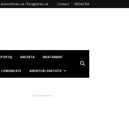
Autentificați-vă / Înregistrați-vă
Contact
REDACȚIA
EPORTAJ
ANCHETA
INVATAMANT
COMUNICATE
ANUNTURI GRATUITE
- Advertisement -