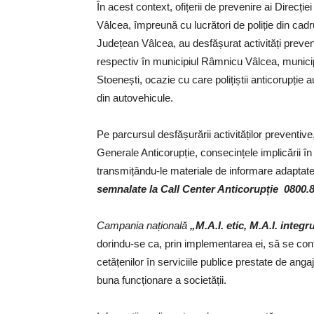
În acest context, ofițerii de prevenire ai Direcți
Vâlcea, împreună cu lucrători de poliție din cadrul
Județean Vâlcea, au desfășurat activități prevent
respectiv în municipiul Râmnicu Vâlcea, munici
Stoenești, ocazie cu care polițiștii anticorupție 
din autovehicule.
Pe parcursul desfășurării activităților preventive
Generale Anticorupție, consecințele implicării în
transmițându-le materiale de informare adaptate
semnalate la Call Center Anticorupție 0800.
Campania națională
„M.A.I. etic, M.A.I. integr
dorindu-se ca, prin implementarea ei, să se contrib
cetățenilor în serviciile publice prestate de angaja
buna funcționare a societății.