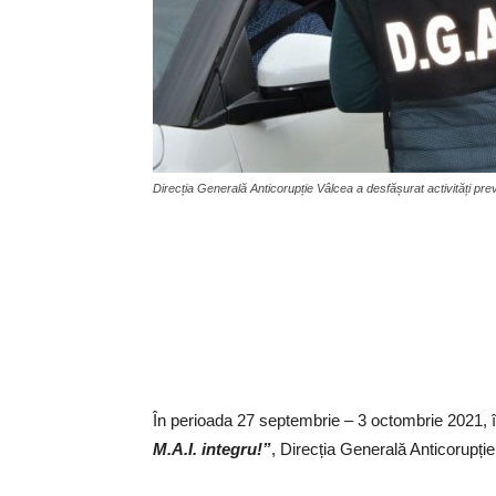
Direcția Generală Anticorupție Vâlcea a desfășurat activități prev
În perioada 27 septembrie – 3 octombrie 2021, 
M.A.I. integru!”
, Direcția Generală Anticorupție 