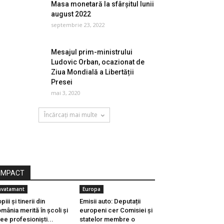
Masa monetară la sfârșitul lunii
august 2022
septembrie 23, 2022
Mesajul prim-ministrului
Ludovic Orban, ocazionat de
Ziua Mondială a Libertății
Presei
mai 3, 2020
Încărcați mai multe
IMPACT
nvatamant
Europa
piii și tinerii din
Emisii auto: Deputații
mânia merită în școli și
europeni cer Comisiei și
cee profesioniști...
statelor membre o