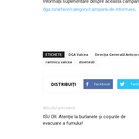
Informații suplimentare despre această campani
dga.ro/arhive/category/campanii-de-informare
.
ETICHETE
DGA Valcea
Direcția Generală Anticor
ramnicu valcea
stoenesti
DISTRIBUIȚI
Facebook
Twitt
Articolul precedent
ISU Olt: Atenție la burlanele şi coşurile de
evacuare a fumului!