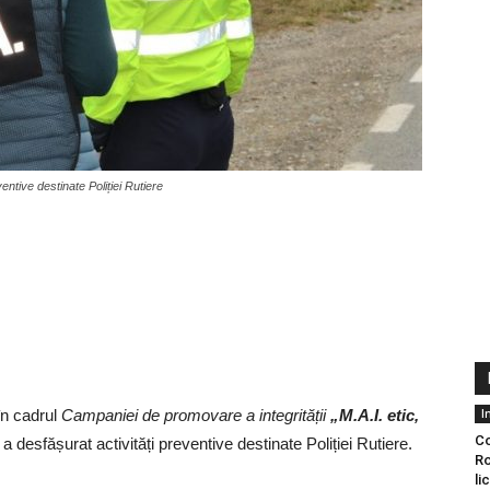
entive destinate Poliției Rutiere
în cadrul
Campaniei de promovare a integrității
„M.A.I. etic,
I
Co
a desfășurat activități preventive destinate Poliției Rutiere.
Ro
li