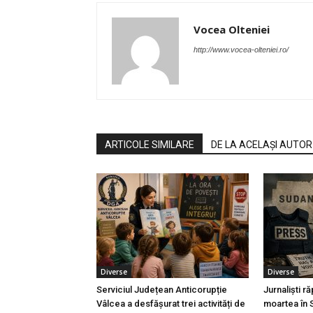
Vocea Olteniei
http://www.vocea-olteniei.ro/
ARTICOLE SIMILARE
DE LA ACELAȘI AUTOR
Diverse
Diverse
Serviciul Județean Anticorupție
Jurnaliști ră
Vâlcea a desfășurat trei activități de
moartea în 