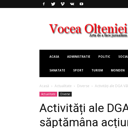
Vocea
Olteniei
ACASA
ADMINISTRATIE
POLITIC
SOCIA
SANATATE
SPORT
TURISM
MONDEN
Acasă
Actualitate
Diverse
Activități ale DGA Vâ
Actualitate
Diverse
Activități ale DG
săptămâna acțiun