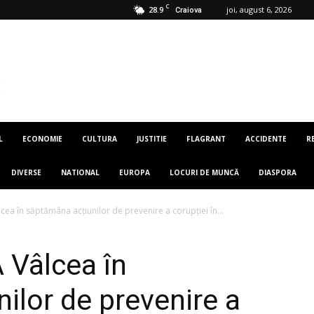
C
28.9
joi, august 6, 2026
Craiova
L
ECONOMIE
CULTURA
JUSTITIE
FLAGRANT
ACCIDENTE
R
DIVERSE
NATIONAL
EUROPA
LOCURI DE MUNCĂ
DIASPORA
lcea în săptămâna acțiunilor de prevenire a corupției în...
A Vâlcea în
ilor de prevenire a