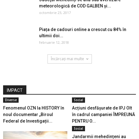
meteorologică de COD GALBEN și...
octombrie 23, 2017
Piața de cadouri online a crescut cu 84% în
ultimii doi...
februarie 12, 2018
Încărcați mai multe
IMPACT
Diverse
Social
Fenomenul OZN la HISTORY în
Acțiuni desfășurate de IPJ Olt
noul documentar „Biroul
în cadrul campaniei ÎMPREUNĂ
Federal de Investigații...
PENTRU O...
Social
Jandarmii mehedințeni au