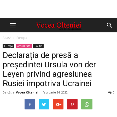
Acasă
Europa
Europa
Actualitate
Politic
Declarația de presă a
președintei Ursula von der
Leyen privind agresiunea
Rusiei împotriva Ucrainei
De către
Vocea Olteniei
-
februarie 24, 2022
0