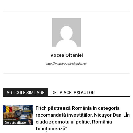
Vocea Olteniei
http://www.vocea-olteniei.ro/
ARTICOLE SIMILARE
DE LA ACELAȘI AUTOR
Fitch păstrează România în categoria
recomandată investițiilor. Nicușor Dan: „În
ciuda zgomotului politic, România
De actualitate
funcționează”