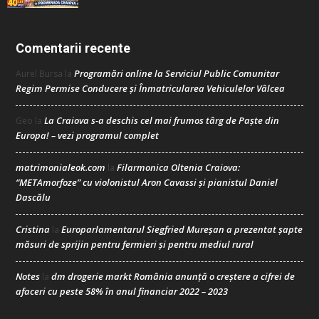
Comentarii recente
Programări online la Serviciul Public Comunitar
Aurel Bursa
la
Regim Permise Conducere şi Înmatricularea Vehiculelor Vâlcea
La Craiova s-a deschis cel mai frumos târg de Paște din
Geo
la
Europa! – vezi programul complet
matrimonialeok.com
Filarmonica Oltenia Craiova:
la
“METAmorfoze” cu violonistul Aron Cavassi și pianistul Daniel
Dascălu
Cristina
Europarlamentarul Siegfried Mureșan a prezentat șapte
la
măsuri de sprijin pentru fermieri și pentru mediul rural
Notes
dm drogerie markt România anunță o creștere a cifrei de
la
afaceri cu peste 58% în anul financiar 2022 – 2023