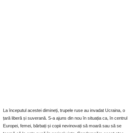
La începutul acestei dimineți, trupele ruse au invadat Ucraina, o
țară liberă și suverană. S-a ajuns din nou în situația ca, în centrul
Europei, femei, bărbați și copii nevinovați să moară sau să se