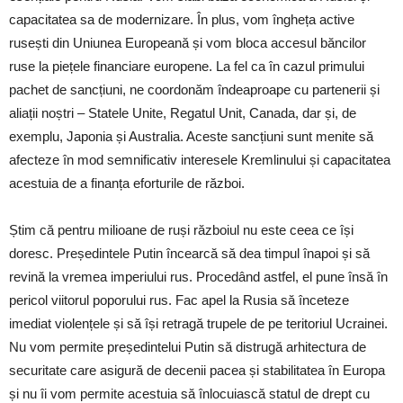
capacitatea sa de modernizare. În plus, vom îngheța active
rusești din Uniunea Europeană și vom bloca accesul băncilor
ruse la piețele financiare europene. La fel ca în cazul primului
pachet de sancțiuni, ne coordonăm îndeaproape cu partenerii și
aliații noștri – Statele Unite, Regatul Unit, Canada, dar și, de
exemplu, Japonia și Australia. Aceste sancțiuni sunt menite să
afecteze în mod semnificativ interesele Kremlinului și capacitatea
acestuia de a finanța eforturile de război.
Știm că pentru milioane de ruși războiul nu este ceea ce își
doresc. Președintele Putin încearcă să dea timpul înapoi și să
revină la vremea imperiului rus. Procedând astfel, el pune însă în
pericol viitorul poporului rus. Fac apel la Rusia să înceteze
imediat violențele și să își retragă trupele de pe teritoriul Ucrainei.
Nu vom permite președintelui Putin să distrugă arhitectura de
securitate care asigură de decenii pacea și stabilitatea în Europa
și nu îi vom permite acestuia să înlocuiască statul de drept cu