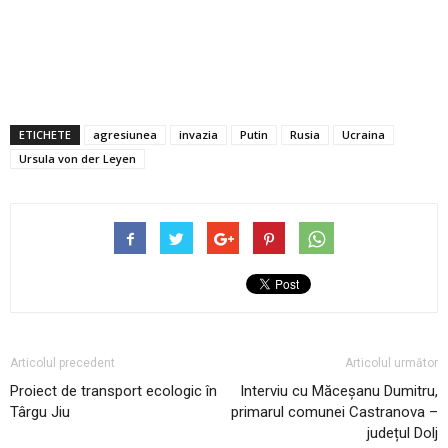
ETICHETE
agresiunea
invazia
Putin
Rusia
Ucraina
Ursula von der Leyen
Articolul precedent
Articolul următor
Proiect de transport ecologic în
Interviu cu Măceșanu Dumitru,
Târgu Jiu
primarul comunei Castranova –
județul Dolj