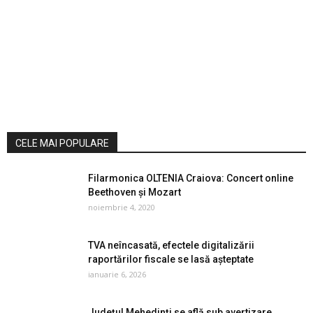
CELE MAI POPULARE
Filarmonica OLTENIA Craiova: Concert online
Beethoven și Mozart
noiembrie 4, 2020
TVA neîncasată, efectele digitalizării
raportărilor fiscale se lasă așteptate
ianuarie 6, 2026
Judeţul Mehedinți se află sub avertizare