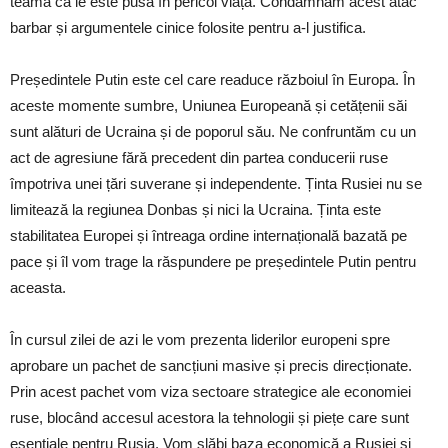
teamă că le este pusă în pericol viața. Condamnăm acest atac
barbar și argumentele cinice folosite pentru a-l justifica.
Președintele Putin este cel care readuce războiul în Europa. În
aceste momente sumbre, Uniunea Europeană și cetățenii săi
sunt alături de Ucraina și de poporul său. Ne confruntăm cu un
act de agresiune fără precedent din partea conducerii ruse
împotriva unei țări suverane și independente. Ținta Rusiei nu se
limitează la regiunea Donbas și nici la Ucraina. Ținta este
stabilitatea Europei și întreaga ordine internațională bazată pe
pace și îl vom trage la răspundere pe președintele Putin pentru
aceasta.
În cursul zilei de azi le vom prezenta liderilor europeni spre
aprobare un pachet de sancțiuni masive și precis direcționate.
Prin acest pachet vom viza sectoare strategice ale economiei
ruse, blocând accesul acestora la tehnologii și piețe care sunt
esențiale pentru Rusia. Vom slăbi baza economică a Rusiei și