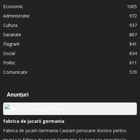
Economic
1005
Administratie
972
Cultura
937
Sanatate
867
Flagrant
841
Social
834
Politic
611
Comunicate
570
Anunțuri
fabrica de jucarii germania
Fabrica de jucarii Germania Cautam persoane dornice pentru
munca la fabrica de jucarii Germania. Se lucreaza operator la