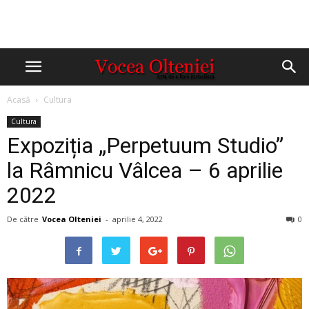
Acasă
Cultura
Cultura
Expoziția „Perpetuum Studio”
la Râmnicu Vâlcea – 6 aprilie
2022
De către
Vocea Olteniei
-
aprilie 4, 2022
0