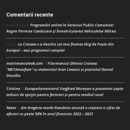
Comentarii recente
Programări online la Serviciul Public Comunitar
Aurel Bursa
la
Regim Permise Conducere şi Înmatricularea Vehiculelor Vâlcea
La Craiova s-a deschis cel mai frumos târg de Paște din
Geo
la
Europa! – vezi programul complet
matrimonialeok.com
Filarmonica Oltenia Craiova:
la
“METAmorfoze” cu violonistul Aron Cavassi și pianistul Daniel
Dascălu
Cristina
Europarlamentarul Siegfried Mureșan a prezentat șapte
la
măsuri de sprijin pentru fermieri și pentru mediul rural
Notes
dm drogerie markt România anunță o creștere a cifrei de
la
afaceri cu peste 58% în anul financiar 2022 – 2023