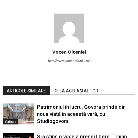
Vocea Olteniei
http://www.vocea-olteniei.ro/
ARTICOLE SIMILARE
DE LA ACELAȘI AUTOR
Patrimoniul în lucru. Govora prinde din
noua viață în această vară, cu
Studiogovora
Cultura
S-a stins o voce a presei libere. Traian