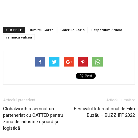
ETICHETE
Dumitru Gorzo
Galeriile Cozia
Perpetuum Studio
ramnicu valcea
Articolul precedent
Articolul următor
Globalworth a semnat un
Festivalul Internațional de Film
parteneriat cu CATTED pentru
Buzău – BUZZ IFF 2022
zona de industrie ușoară și
logistică