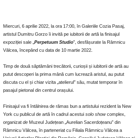
Miercuri, 6 aprilie 2022, la ora 17:00, în Galeriile Cozia Pasaj,
artistul Dumitru Gorzo îi invită pe iubitorii de artă la finisajul
expoziției sale „
Perpetuum Studio
”, desfășurate la Râmnicu
Vâlcea, începând cu data de 10 martie 2022.
Timp de două săptămâni trecătorii, curioșii și iubitorii de artă au
putut descoperi la prima mână cum lucrează aristul, au putut
discuta cu el și chiar vizita „atelierul” său, mutat temporar în
pasajul pietonal din centrul orașului.
Finisajul va fi întâlnirea de rămas bun a artistului rezident la New
York cu publicul de artă în cadrul acestui
solo show
complex,
organizat
de
Muzeul Județean „Aurelian Sacerdoțeanu” din
Râmnicu Vâlcea, în parteneriat cu Filiala Râmnicu Vâlcea a