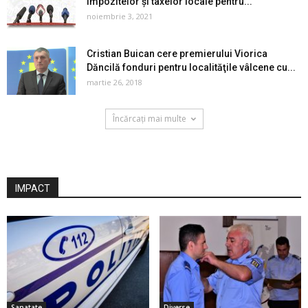
impozitelor și taxelor locale pentru...
noiembrie 3, 2021
Cristian Buican cere premierului Viorica
Dăncilă fonduri pentru localităţile vâlcene cu...
martie 26, 2018
Încărcați mai multe
IMPACT
Sanatate
Diverse