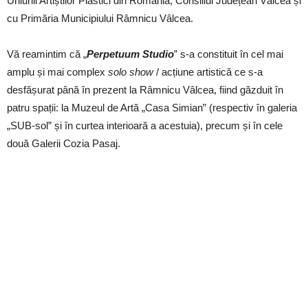
Uniunii Artiștilor Plastici din România, Consiliul Județean Vâlcea și
cu Primăria Municipiului Râmnicu Vâlcea.
Vă reamintim că „
Perpetuum Studio
” s-a constituit în cel mai
amplu și mai complex
solo show
/ acțiune artistică ce s-a
desfășurat până în prezent la Râmnicu Vâlcea, fiind găzduit în
patru spații: la Muzeul de Artă „Casa Simian” (respectiv în galeria
„SUB-sol” și în curtea interioară a acestuia), precum și în cele
două Galerii Cozia Pasaj.