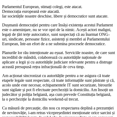
Parlamentul European, stimați colegi, este atacat.
Democrația europeană este atacată.
Iar societățile noastre deschise, libere și democratice sunt atacate.
Dușmanii democrației pentru care însăși existența acestui Parlament
este o amenințare, nu se vor opri de la nimic. Acești actori maligni,
legați de țări terțe autocratice, sunt suspectați că au înarmat ONG-
uri, sindicate, persoane fizice, asistenți și membri ai Parlamentului
European, într-un efort de a ne submina procesele democratice.
Planurile lor rău intenționate au eșuat. Serviciile noastre, de care sunt
incredibil de mândră, colaborează cu autoritățile naționale de
aplicare a legii și cu autoritățile judiciare relevante pentru a distruge
această presupusă rețea infracțională de ceva timp.
Am acționat sincronizat cu autoritățile pentru a ne asigura că toate
etapele legale sunt respectate, că toate informațiile sunt păstrate și că,
acolo unde este necesar, echipamentele IT sunt securizate, birourile
sunt sigilate și pot fi efectuate percheziții la domiciliu. Am însoțit un
judecător și poliția belgiană, așa cum prevede Constituția belgiană,
la o percheziție la domiciliu weekend-ul trecut.
Ca măsură de precauție, din nou cu respectarea deplină a prezumției
de nevinovăție, i-am retras vicepreședintei menționate orice sarcini și