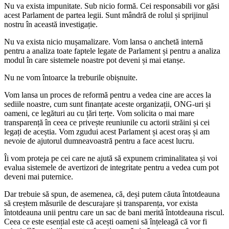
Nu va exista impunitate. Sub nicio formă. Cei responsabili vor găsi
acest Parlament de partea legii. Sunt mândră de rolul și sprijinul
nostru în această investigație.
Nu va exista nicio mușamalizare. Vom lansa o anchetă internă
pentru a analiza toate faptele legate de Parlament și pentru a analiza
modul în care sistemele noastre pot deveni și mai etanșe.
Nu ne vom întoarce la treburile obișnuite.
Vom lansa un proces de reformă pentru a vedea cine are acces la
sediile noastre, cum sunt finanțate aceste organizații, ONG-uri și
oameni, ce legături au cu țări terțe. Vom solicita o mai mare
transparență în ceea ce privește reuniunile cu actorii străini și cei
legați de aceștia. Vom zgudui acest Parlament și acest oraș și am
nevoie de ajutorul dumneavoastră pentru a face acest lucru.
Îi vom proteja pe cei care ne ajută să expunem criminalitatea și voi
evalua sistemele de avertizori de integritate pentru a vedea cum pot
deveni mai puternice.
Dar trebuie să spun, de asemenea, că, deși putem căuta întotdeauna
să creștem măsurile de descurajare și transparența, vor exista
întotdeauna unii pentru care un sac de bani merită întotdeauna riscul.
Ceea ce este esențial este că acești oameni să înțeleagă că vor fi