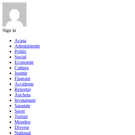
Sign in
Acasa
Administratie
Politic
Social
Economie
Cultura
Justitie
Flagrant
Accidente
Reportaj
Ancheta
Invatamant
Sanatate
Sport
Turism
Monden
Diverse
National