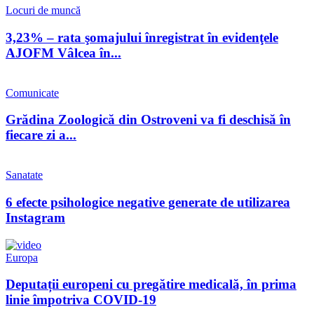
Locuri de muncă
3,23% – rata şomajului înregistrat în evidenţele
AJOFM Vâlcea în...
Comunicate
Grădina Zoologică din Ostroveni va fi deschisă în
fiecare zi a...
Sanatate
6 efecte psihologice negative generate de utilizarea
Instagram
Europa
Deputații europeni cu pregătire medicală, în prima
linie împotriva COVID-19