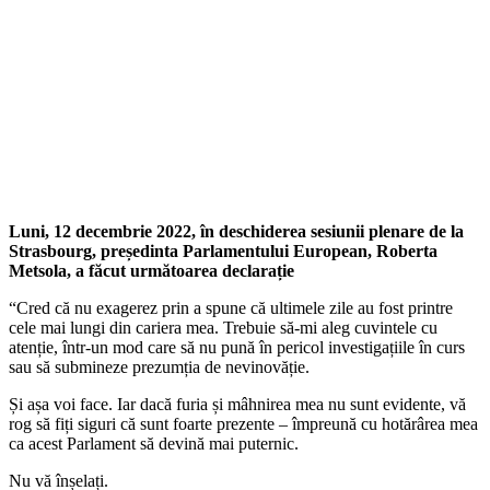
Luni, 12 decembrie 2022, în deschiderea sesiunii plenare de la
Strasbourg, președinta Parlamentului European, Roberta
Metsola, a făcut următoarea declarație
“Cred că nu exagerez prin a spune că ultimele zile au fost printre
cele mai lungi din cariera mea. Trebuie să-mi aleg cuvintele cu
atenție, într-un mod care să nu pună în pericol investigațiile în curs
sau să submineze prezumția de nevinovăție.
Și așa voi face. Iar dacă furia și mâhnirea mea nu sunt evidente, vă
rog să fiți siguri că sunt foarte prezente – împreună cu hotărârea mea
ca acest Parlament să devină mai puternic.
Nu vă înșelați.