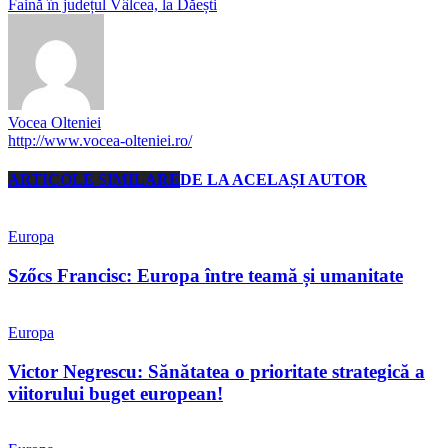
Faină în județul Vâlcea, la Dăești
Vocea Olteniei
http://www.vocea-olteniei.ro/
ARTICOLE SIMILARE
DE LA ACELAȘI AUTOR
Europa
Szőcs Francisc: Europa între teamă și umanitate
Europa
Victor Negrescu: Sănătatea o prioritate strategică a
viitorului buget european!