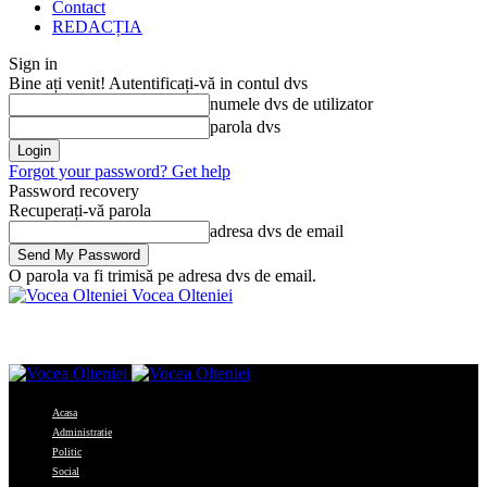
Contact
REDACȚIA
Sign in
Bine ați venit! Autentificați-vă in contul dvs
numele dvs de utilizator
parola dvs
Forgot your password? Get help
Password recovery
Recuperați-vă parola
adresa dvs de email
O parola va fi trimisă pe adresa dvs de email.
Vocea Olteniei
Acasa
Administratie
Politic
Social