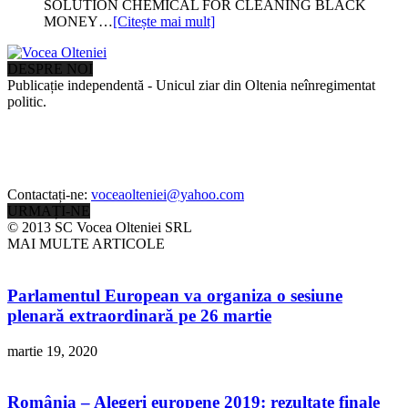
SOLUTION CHEMICAL FOR CLEANING BLACK
MONEY…
[Citește mai mult]
DESPRE NOI
Publicație independentă - Unicul ziar din Oltenia neînregimentat
politic.
Contactați-ne:
voceaolteniei@yahoo.com
URMAȚI-NE
© 2013 SC Vocea Olteniei SRL
MAI MULTE ARTICOLE
Parlamentul European va organiza o sesiune
plenară extraordinară pe 26 martie
martie 19, 2020
România – Alegeri europene 2019: rezultate finale