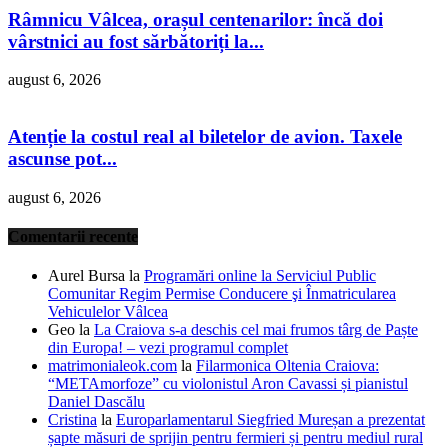
Râmnicu Vâlcea, orașul centenarilor: încă doi
vârstnici au fost sărbătoriți la...
august 6, 2026
Atenție la costul real al biletelor de avion. Taxele
ascunse pot...
august 6, 2026
Comentarii recente
Aurel Bursa
la
Programări online la Serviciul Public
Comunitar Regim Permise Conducere şi Înmatricularea
Vehiculelor Vâlcea
Geo
la
La Craiova s-a deschis cel mai frumos târg de Paște
din Europa! – vezi programul complet
matrimonialeok.com
la
Filarmonica Oltenia Craiova:
“METAmorfoze” cu violonistul Aron Cavassi și pianistul
Daniel Dascălu
Cristina
la
Europarlamentarul Siegfried Mureșan a prezentat
șapte măsuri de sprijin pentru fermieri și pentru mediul rural