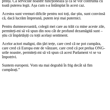
prinși. Că serviciile noastre funcționează și că se vor confrunta cu
toată puterea legii. Așa cum s-a întâmplat în acest caz.
Acestea sunt vremuri dificile pentru noi toți, dar știu, sunt convinsă
că, dacă lucrăm împreună, putem ieși mai puternici.
Pentru dumneavoastră, colegii mei care au trăit cu mine aceste zile,
permiteți-mi să vă spun din nou cât de profund dezamăgită sunt –
știu că împărtășiți cu toții același sentiment.
Acelor actori maligni, din țări terțe, care cred că ne pot cumpăra,
care cred că Europa este de vânzare, care cred că pot prelua ONG-
urile noastre, permiteți-mi să vă spun că acest Parlament vi se va
împotrivi.
Suntem europeni. Vom sta mai degrabă în frig decât să fim
cumpărați.”