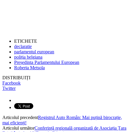
ETICHETE
declaratie
parlamentul european
poliția belgiana
Președinta Parlamentului European
Roberta Metsola
DISTRIBUIȚI
Facebook
Twitter
Articolul precedent
Registrul Auto Român: Mai puțină birocrație,
mai eficienți!
Articolul următor
Conferință regională organizată de Asociația Țara