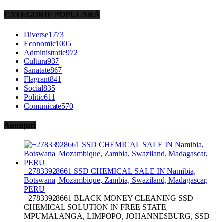
CATEGORIE POPULARĂ
Diverse
1773
Economic
1005
Administratie
972
Cultura
937
Sanatate
867
Flagrant
841
Social
835
Politic
611
Comunicate
570
Anunțuri
+27833928661 SSD CHEMICAL SALE IN Namibia,
Botswana, Mozambique, Zambia, Swaziland, Madagascar,
PERU
+27833928661 BLACK MONEY CLEANING SSD
CHEMICAL SOLUTION IN FREE STATE,
MPUMALANGA, LIMPOPO, JOHANNESBURG, SSD