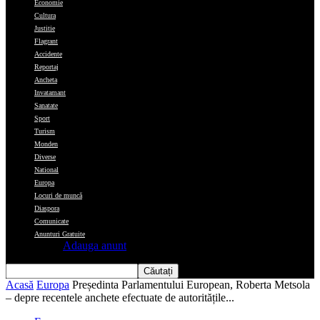
Economie
Cultura
Justitie
Flagrant
Accidente
Reportaj
Ancheta
Invatamant
Sanatate
Sport
Turism
Monden
Diverse
National
Europa
Locuri de muncă
Diaspora
Comunicate
Anunturi Gratuite
Adauga anunt
Acasă
Europa
Președinta Parlamentului European, Roberta Metsola
– depre recentele anchete efectuate de autoritățile...