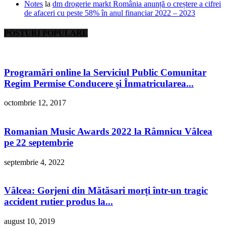
Notes
la
dm drogerie markt România anunță o creștere a cifrei
de afaceri cu peste 58% în anul financiar 2022 – 2023
POSTURI POPULARE
Programări online la Serviciul Public Comunitar
Regim Permise Conducere şi Înmatricularea...
octombrie 12, 2017
Romanian Music Awards 2022 la Râmnicu Vâlcea
pe 22 septembrie
septembrie 4, 2022
Vâlcea: Gorjeni din Mătăsari morți într-un tragic
accident rutier produs la...
august 10, 2019