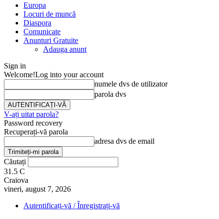
Europa
Locuri de muncă
Diaspora
Comunicate
Anunturi Gratuite
Adauga anunt
Sign in
Welcome!
Log into your account
numele dvs de utilizator
parola dvs
V-ați uitat parola?
Password recovery
Recuperați-vă parola
adresa dvs de email
Căutați
31.5
C
Craiova
vineri, august 7, 2026
Autentificați-vă / Înregistrați-vă