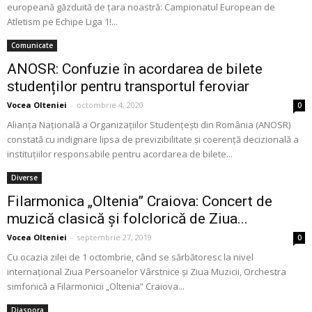
europeană găzduită de țara noastră: Campionatul European de
Atletism pe Echipe Liga 1!...
Comunicate
ANOSR: Confuzie în acordarea de bilete
studenților pentru transportul feroviar
Vocea Olteniei
-
octombrie 4, 2020
0
Alianța Națională a Organizațiilor Studențești din România (ANOSR)
constată cu indignare lipsa de previzibilitate și coerență decizională a
instituțiilor responsabile pentru acordarea de bilete...
Diverse
Filarmonica „Oltenia” Craiova: Concert de
muzică clasică şi folclorică de Ziua...
Vocea Olteniei
-
septembrie 27, 2019
0
Cu ocazia zilei de 1 octombrie, când se sărbătoresc la nivel
internaţional Ziua Persoanelor Vârstnice şi Ziua Muzicii, Orchestra
simfonică a Filarmonicii „Oltenia” Craiova...
Diaspora