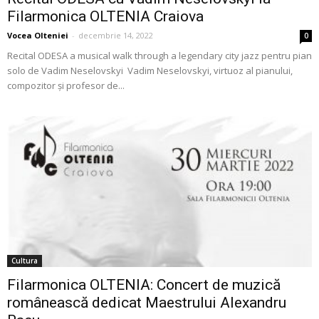
Filarmonica OLTENIA Craiova
Vocea Olteniei
-
decembrie 14, 2022
0
Recital ODESA a musical walk through a legendary city jazz pentru pian
solo de Vadim Neselovskyi Vadim Neselovskyi, virtuoz al pianului,
compozitor și profesor de...
Cultura
Filarmonica OLTENIA: Concert de muzică
românească dedicat Maestrului Alexandru