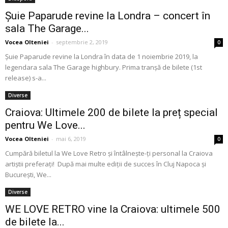
Șuie Paparude revine la Londra – concert în
sala The Garage...
Vocea Olteniei
-
septembrie 2, 2019
0
Șuie Paparude revine la Londra în data de 1 noiembrie 2019, la
legendara sala The Garage highbury. Prima tranșă de bilete (1st
release) s-a...
Diverse
Craiova: Ultimele 200 de bilete la preț special
pentru We Love...
Vocea Olteniei
-
mai 6, 2019
0
Cumpără biletul la We Love Retro și întâlnește-ți personal la Craiova
artiștii preferați! După mai multe ediții de succes în Cluj Napoca și
București, We...
Diverse
WE LOVE RETRO vine la Craiova: ultimele 500
de bilete la...