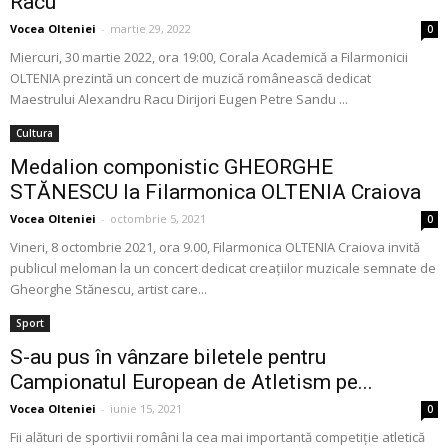
Racu
Vocea Olteniei
-
martie 29, 2022
0
Miercuri, 30 martie 2022, ora 19:00, Corala Academică a Filarmonicii
OLTENIA prezintă un concert de muzică românească dedicat
Maestrului Alexandru Racu Dirijori Eugen Petre Sandu ...
Cultura
Medalion componistic GHEORGHE
STĂNESCU la Filarmonica OLTENIA Craiova
Vocea Olteniei
-
octombrie 5, 2021
0
Vineri, 8 octombrie 2021, ora 9.00, Filarmonica OLTENIA Craiova invită
publicul meloman la un concert dedicat creaţiilor muzicale semnate de
Gheorghe Stănescu, artist care...
Sport
S-au pus în vânzare biletele pentru
Campionatul European de Atletism pe...
Vocea Olteniei
-
iunie 15, 2021
0
Fii alături de sportivii români la cea mai importantă competiție atletică