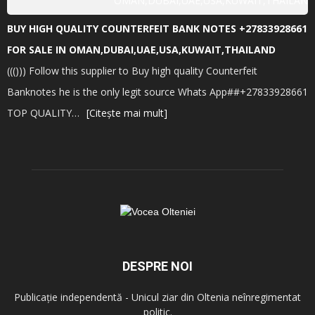
BUY HIGH QUALITY COUNTERFEIT BANK NOTES +27833928661
FOR SALE IN OMAN,DUBAI,UAE,USA,KUWAIT,THAILAND
((())) Follow this supplier to Buy high quality Counterfeit
Banknotes he is the only legit source Whats App##+27833928661
TOP QUALITY…
[Citește mai mult]
DESPRE NOI
Publicație independentă - Unicul ziar din Oltenia neînregimentat
politic.