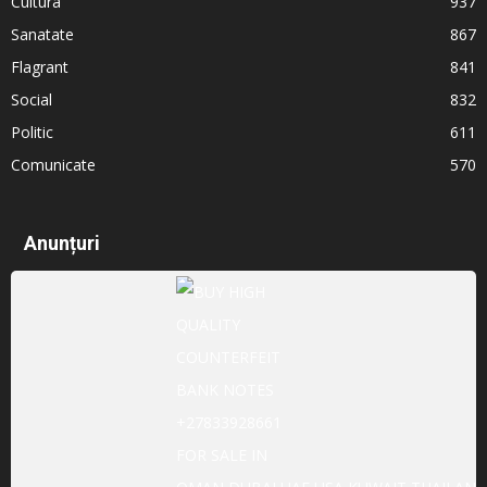
Cultura
937
Sanatate
867
Flagrant
841
Social
832
Politic
611
Comunicate
570
Anunțuri