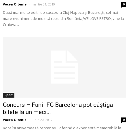
Vocea Olteniei
-
martie 31, 2019
0
După mai multe ediții de succes la Cluj-Napoca și București, cel mai
mare eveniment de muzică retro din România,WE LOVE RETRO, vine la
Craiova...
Sport
Concurs – Fanii FC Barcelona pot câștiga
bilete la un meci...
Vocea Olteniei
-
iunie 20, 2017
0
Roca își aniversează centenarul oferind o experiență memorabilă la