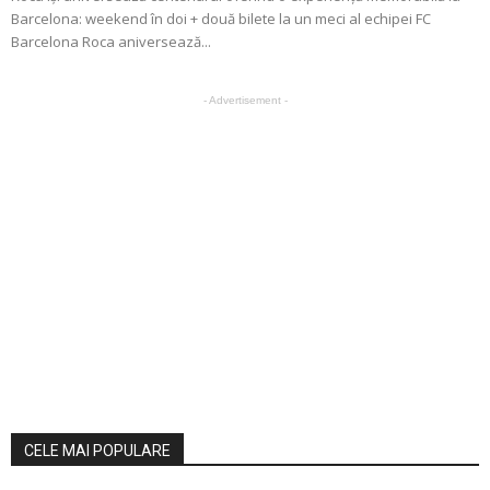
Barcelona: weekend în doi + două bilete la un meci al echipei FC
Barcelona Roca aniversează...
- Advertisement -
CELE MAI POPULARE