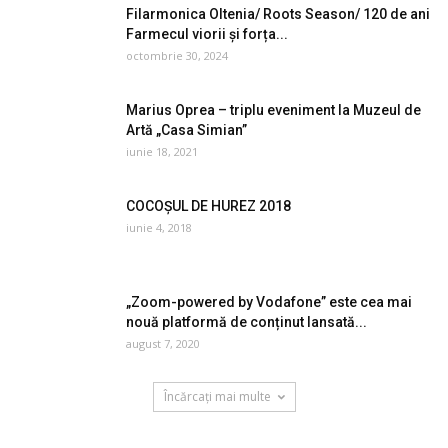
Filarmonica Oltenia/ Roots Season/ 120 de ani
Farmecul viorii și forța...
octombrie 30, 2024
Marius Oprea – triplu eveniment la Muzeul de
Artă „Casa Simian”
iunie 18, 2021
COCOȘUL DE HUREZ 2018
iunie 4, 2018
„Zoom-powered by Vodafone” este cea mai
nouă platformă de conținut lansată...
august 7, 2020
Încărcați mai multe