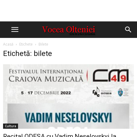
Acasă
Etichete
Bilete
Etichetă: bilete
Cultura
Recital ODESA cu Vadim Neselovskyi la