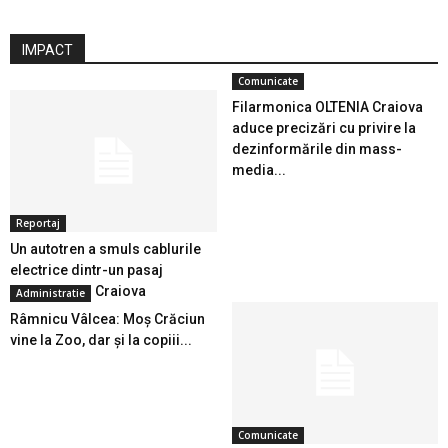
IMPACT
Comunicate
Filarmonica OLTENIA Craiova
aduce precizări cu privire la
dezinformările din mass-
media...
Reportaj
Un autotren a smuls cablurile
electrice dintr-un pasaj
subteran din Craiova
Administratie
Râmnicu Vâlcea: Moş Crăciun
vine la Zoo, dar şi la copiii...
Comunicate