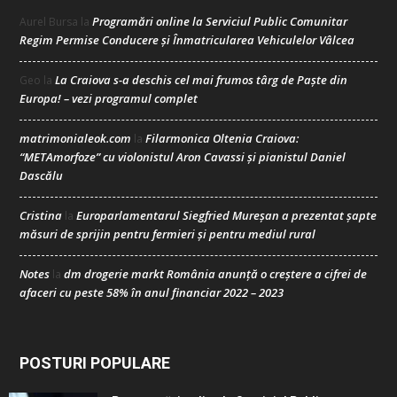
Programări online la Serviciul Public Comunitar
Aurel Bursa
la
Regim Permise Conducere şi Înmatricularea Vehiculelor Vâlcea
La Craiova s-a deschis cel mai frumos târg de Paște din
Geo
la
Europa! – vezi programul complet
matrimonialeok.com
Filarmonica Oltenia Craiova:
la
“METAmorfoze” cu violonistul Aron Cavassi și pianistul Daniel
Dascălu
Cristina
Europarlamentarul Siegfried Mureșan a prezentat șapte
la
măsuri de sprijin pentru fermieri și pentru mediul rural
Notes
dm drogerie markt România anunță o creștere a cifrei de
la
afaceri cu peste 58% în anul financiar 2022 – 2023
POSTURI POPULARE