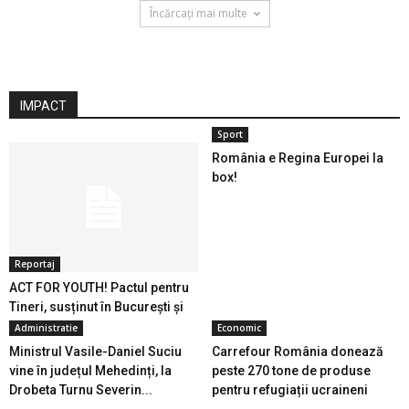
Încărcați mai multe
IMPACT
Sport
România e Regina Europei la
box!
Reportaj
ACT FOR YOUTH! Pactul pentru
Tineri, susținut în București și
în...
Administratie
Economic
Ministrul Vasile-Daniel Suciu
Carrefour România donează
vine în județul Mehedinți, la
peste 270 tone de produse
Drobeta Turnu Severin...
pentru refugiații ucraineni