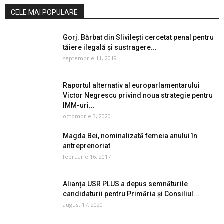
CELE MAI POPULARE
Gorj: Bărbat din Slivileşti cercetat penal pentru
tăiere ilegală și sustragere...
septembrie 11, 2019
Raportul alternativ al europarlamentarului
Victor Negrescu privind noua strategie pentru
IMM-uri...
octombrie 3, 2020
Magda Bei, nominalizată femeia anului în
antreprenoriat
februarie 16, 2017
Alianța USR PLUS a depus semnăturile
candidaturii pentru Primăria și Consiliul...
august 17, 2020