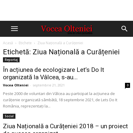
Acasă
Etichete
Ziua Națională a Curățeniei
Etichetă: Ziua Națională a Curățeniei
Reportaj
În acțiunea de ecologizare Let’s Do It
organizată la Vâlcea, s-au...
Vocea Olteniei
-
septembrie 21, 2021
0
Peste 2000 de voluntari din Vâlcea au participat la acțiunea de
curățenie organizată sâmbătă, 18 septembrie 2021, de Lets Do It
România, reprezentați la...
Social
Ziua Națională a Curățeniei 2018 – un proiect