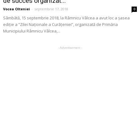
de succes organizat...
Vocea Olteniei
-
septembrie 17, 2018
0
Sâmbătă, 15 septembrie 2018, la Râmnicu Vâlcea a avut loc a șasea
ediție a ”Zilei Naționale a Curățeniei”, organizată de Primăria
Municipiului Râmnicu Vâlcea,...
- Advertisement -