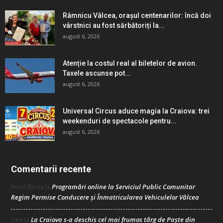
Râmnicu Vâlcea, orașul centenarilor: încă doi
vârstnici au fost sărbătoriți la...
august 6, 2026
Atenție la costul real al biletelor de avion.
Taxele ascunse pot...
august 6, 2026
Universal Circus aduce magia la Craiova: trei
weekenduri de spectacole pentru...
august 6, 2026
Comentarii recente
Programări online la Serviciul Public Comunitar
Aurel Bursa
la
Regim Permise Conducere şi Înmatricularea Vehiculelor Vâlcea
La Craiova s-a deschis cel mai frumos târg de Paște din
Geo
la