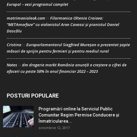
Europa! – vezi programul complet
matrimonialeok.com
Filarmonica Oltenia Craiova:
la
“METAmorfoze” cu violonistul Aron Cavassi și pianistul Daniel
Dascălu
Cristina
Europarlamentarul Siegfried Mureșan a prezentat șapte
la
măsuri de sprijin pentru fermieri și pentru mediul rural
Notes
dm drogerie markt România anunță o creștere a cifrei de
la
afaceri cu peste 58% în anul financiar 2022 – 2023
POSTURI POPULARE
Programări online la Serviciul Public
Comunitar Regim Permise Conducere şi
Înmatricularea...
octombrie 12, 2017