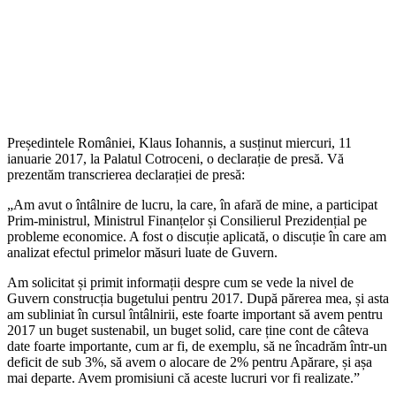
Președintele României, Klaus Iohannis, a susținut miercuri, 11
ianuarie 2017, la Palatul Cotroceni, o declarație de presă. Vă
prezentăm transcrierea declarației de presă:
„Am avut o întâlnire de lucru, la care, în afară de mine, a participat
Prim-ministrul, Ministrul Finanțelor și Consilierul Prezidențial pe
probleme economice. A fost o discuție aplicată, o discuție în care am
analizat efectul primelor măsuri luate de Guvern.
Am solicitat și primit informații despre cum se vede la nivel de
Guvern construcția bugetului pentru 2017. După părerea mea, și asta
am subliniat în cursul întâlnirii, este foarte important să avem pentru
2017 un buget sustenabil, un buget solid, care ține cont de câteva
date foarte importante, cum ar fi, de exemplu, să ne încadrăm într-un
deficit de sub 3%, să avem o alocare de 2% pentru Apărare, și așa
mai departe. Avem promisiuni că aceste lucruri vor fi realizate.”