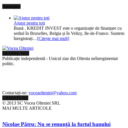
Anunțuri
Ajutor pentru toti
Bună . KREDIT INVEST este o organizație de finanțare cu
sediul în Bruxelles, Belgia și în Velizy, Ile-de-France. Suntem
înregistrați…
[Citește mai mult]
DESPRE NOI
Publicație independentă - Unicul ziar din Oltenia neînregimentat
politic.
Contactați-ne:
voceaolteniei@yahoo.com
URMAȚI-NE
© 2013 SC Vocea Olteniei SRL
MAI MULTE ARTICOLE
Nicolae Pătru: Nu se renunță la furtul banului