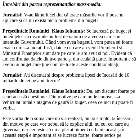
Întrebări din partea reprezentanților mass-media:
Jurnalist:
V-au lămurit cei doi că toate măsurile vor fi puse în
aplicare și că nu există nicio problemă din buget?
Președintele României, Klaus Iohannis:
Se lucrează pe buget și
bineînțeles că discuțiile au fost de natură de a vedea care sunt
intențiile Guvernului. Când vom avea bugetul, vom putea ști foarte
exact cum s-a lucrat. Însă, datele cu care au venit Premierul și
Ministrul Finanțelor sunt date pe care le-am avut și noi. Evident că
am confruntat datele dintr-o parte și din cealaltă parte. Important e să
avem un buget care ține cont de toate aceste condiționalități.
Jurnalist:
Ați discutat și despre problema lipsei de încasări de 10
miliarde de lei pe anul trecut?
Președintele României, Klaus Iohannis:
Da, am discutat foarte pe
scurt această chestiune. Din motive pe care nu le cunosc, s-a
vehiculat inițial sintagma de gaură la buget, ceea ce nici nu poate fi
vorba.
Este vorba de o sumă care nu s-a realizat, pur și simplu, la încasări,
din motive pe care vor trebui să le explice alții, nu eu, cei care au
guvernat, dar cert este că nu a plecat nimeni cu banii acasă și în
această etapă e important să se lucreze foarte, foarte serios pe