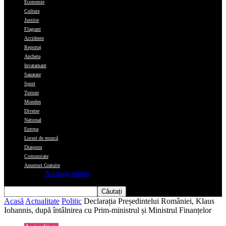
Economie
Cultura
Justitie
Flagrant
Accidente
Reportaj
Ancheta
Invatamant
Sanatate
Sport
Turism
Monden
Diverse
National
Europa
Locuri de muncă
Diaspora
Comunicate
Anunturi Gratuite
Adauga anunt
Acasă
Actualitate
Politic
Declarația Președintelui României, Klaus
Iohannis, după întâlnirea cu Prim-ministrul și Ministrul Finanțelor