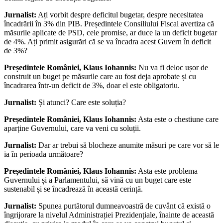
Jurnalist:
Ați vorbit despre deficitul bugetar, despre necesitatea
încadrării în 3% din PIB. Președintele Consiliului Fiscal avertiza că
măsurile aplicate de PSD, cele promise, ar duce la un deficit bugetar
de 4%. Ați primit asigurări că se va încadra acest Guvern în deficit
de 3%?
Președintele României, Klaus Iohannis:
Nu va fi deloc ușor de
construit un buget pe măsurile care au fost deja aprobate și cu
încadrarea într-un deficit de 3%, doar el este obligatoriu.
Jurnalist:
Și atunci? Care este soluția?
Președintele României, Klaus Iohannis:
Asta este o chestiune care
aparține Guvernului, care va veni cu soluții.
Jurnalist:
Dar ar trebui să blocheze anumite măsuri pe care vor să le
ia în perioada următoare?
Președintele României, Klaus Iohannis:
Asta este problema
Guvernului și a Parlamentului, să vină cu un buget care este
sustenabil și se încadrează în această cerință.
Jurnalist:
Spunea purtătorul dumneavoastră de cuvânt că există o
îngrijorare la nivelul Administrației Prezidențiale, înainte de această