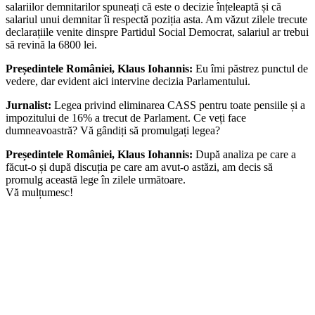
salariilor demnitarilor spuneați că este o decizie înțeleaptă și că
salariul unui demnitar îi respectă poziția asta. Am văzut zilele trecute
declarațiile venite dinspre Partidul Social Democrat, salariul ar trebui
să revină la 6800 lei.
Președintele României, Klaus Iohannis:
Eu îmi păstrez punctul de
vedere, dar evident aici intervine decizia Parlamentului.
Jurnalist:
Legea privind eliminarea CASS pentru toate pensiile și a
impozitului de 16% a trecut de Parlament. Ce veți face
dumneavoastră? Vă gândiți să promulgați legea?
Președintele României, Klaus Iohannis:
După analiza pe care a
făcut-o și după discuția pe care am avut-o astăzi, am decis să
promulg această lege în zilele următoare.
Vă mulțumesc!