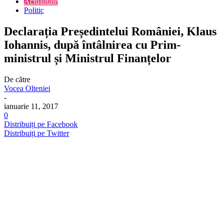
Actualitate
Politic
Declarația Președintelui României, Klaus
Iohannis, după întâlnirea cu Prim-
ministrul și Ministrul Finanțelor
De către
Vocea Olteniei
-
ianuarie 11, 2017
0
Distribuiți pe Facebook
Distribuiți pe Twitter