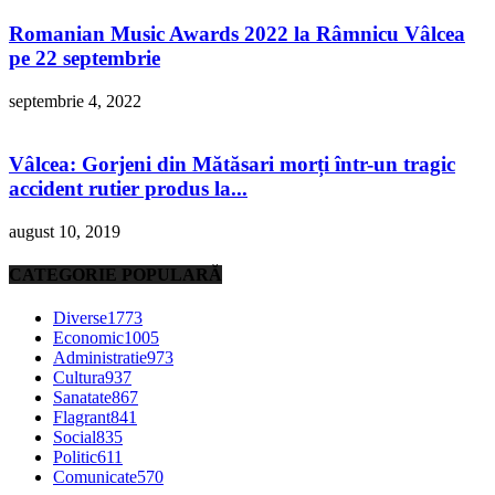
Romanian Music Awards 2022 la Râmnicu Vâlcea
pe 22 septembrie
septembrie 4, 2022
Vâlcea: Gorjeni din Mătăsari morți într-un tragic
accident rutier produs la...
august 10, 2019
CATEGORIE POPULARĂ
Diverse
1773
Economic
1005
Administratie
973
Cultura
937
Sanatate
867
Flagrant
841
Social
835
Politic
611
Comunicate
570