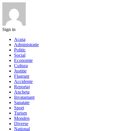
Sign in
Acasa
Administratie
Politic
Social
Economie
Cultura
Justitie
Flagrant
Accidente
Reportaj
Ancheta
Invatamant
Sanatate
Sport
Turism
Monden
Diverse
National