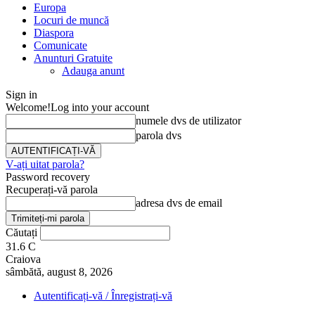
Europa
Locuri de muncă
Diaspora
Comunicate
Anunturi Gratuite
Adauga anunt
Sign in
Welcome!
Log into your account
numele dvs de utilizator
parola dvs
V-ați uitat parola?
Password recovery
Recuperați-vă parola
adresa dvs de email
Căutați
31.6
C
Craiova
sâmbătă, august 8, 2026
Autentificați-vă / Înregistrați-vă