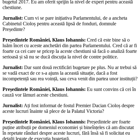
bugetul 2017. Eu am oferit sprijin la nivel de expert pentru această
chestiune.
Jurnalist:
Cum vi se pare inițiativa Parlamentului, de a ancheta
Cabinetul Cioloș pentru această lipsă de fonduri, domnule
Președinte?
Președintele României, Klaus Iohannis:
Cred că este bine să o
luăm încet cu aceste anchetări din partea Parlamentului. Cred că ar fi
foarte ca cei care se pricep la aceste chestiuni să facă o analiză foarte
serioasă și să nu se ducă discuția la nivel de contre politice.
Jurnalist:
Dar sunt două rectificări bugetare pe plus. Nu ar trebui să
se vadă exact de ce s-a ajuns la această situație, dacă a fost
incompetență sau rea voință, sau ceva venit din partea unor instituții?
Președintele României, Klaus Iohannis:
Eu sunt convins că cei în
cauză vor lămuri aceste chestiuni.
Jurnalist:
Ați fost informat de fostul Premier Dacian Cioloș despre
aceste lucruri înainte să plece de la Palatul Victoria?
Președintele României, Klaus Iohannis:
Președintele are foarte
puține atribuții pe domeniul economiei și bineînțeles că am discutat
în repetate rânduri despre aceste lucruri, fără însă să fi solicitat eu
detalii legate de execuția bugetară.