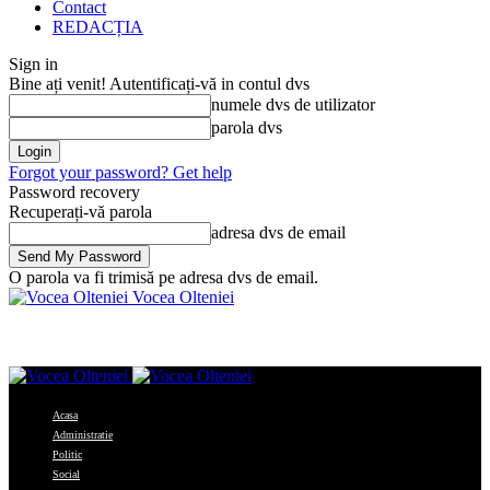
Contact
REDACȚIA
Sign in
Bine ați venit! Autentificați-vă in contul dvs
numele dvs de utilizator
parola dvs
Forgot your password? Get help
Password recovery
Recuperați-vă parola
adresa dvs de email
O parola va fi trimisă pe adresa dvs de email.
Vocea Olteniei
Acasa
Administratie
Politic
Social