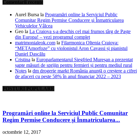
Comentarii recente
Aurel Bursa
la
Programări online la Serviciul Public
Comunitar Regim Permise Conducere şi Înmatricularea
Vehiculelor Vâlcea
Geo
la
La Craiova s-a deschis cel mai frumos târg de Paște
din Europa! – vezi programul complet
matrimonialeok.com
la
Filarmonica Oltenia Craiova:
“METAmorfoze” cu violonistul Aron Cavassi și pianistul
Daniel Dascălu
Cristina
la
Europarlamentarul Siegfried Mureșan a prezentat
șapte măsuri de sprijin pentru fermieri și pentru mediul rural
Notes
la
dm drogerie markt România anunță o creștere a cifrei
de afaceri cu peste 58% în anul financiar 2022 – 2023
POSTURI POPULARE
Programări online la Serviciul Public Comunitar
Regim Permise Conducere şi Înmatricularea...
octombrie 12, 2017