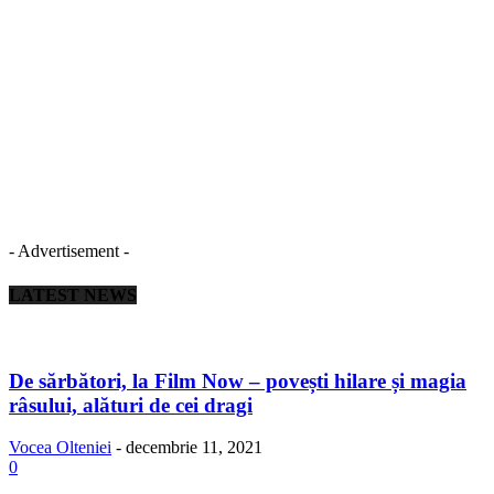
- Advertisement -
LATEST NEWS
De sărbători, la Film Now – povești hilare și magia
râsului, alături de cei dragi
Vocea Olteniei
-
decembrie 11, 2021
0