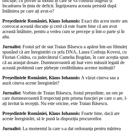
discuție, cu privire la modul în care se va construi bugetul și
încadrarea în ținta de deficit. Îngrijorarea aceasta persistă după
întâlnirea pe care ați avut-o?
Președintele României, Klaus Iohannis:
Exact din acest motiv am
convocat această discuție și cred că este foarte bine că am avut
această întâlnire, pentru a vedea cum se percepe și într-o parte și în
alta.
Jurnalist:
Fostul șef de stat Traian Băsescu a apărut într-un filmuleț
spunând că are înregistrări cu șefa DNA, Laura Codruța Kovesi, cu
Florian Coldea, cu judecătorul Camelia Bogdan, în care aceștia spun
că au aranjat dosare. Dumneavoastră ați luat vreo măsură legată de
această problemă care știrbește credibilitatea acestor instituții?
Președintele României, Klaus Iohannis:
A văzut cineva sau a
auzit cineva aceste înregistrări?
Jurnalist:
Vorbim de Traian Băsescu, fostul președinte, un om pe
care dumneavoastră îl respectați prin prisma funcției pe care o are, l-
ați invitat la recepții. Nu este oricine, este Traian Băsescu.
Președintele României, Klaus Iohannis:
Foarte bine, dacă are
aceste înregistrări, să le pună la dispoziția procurorilor.
Jurnalist:
La momentul la care s-a dat ordonanța pentru mărirea