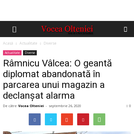
Acasă
Actualitate
Diverse
Actualitate
Diverse
Râmnicu Vâlcea: O geantă
diplomat abandonată în
parcarea unui magazin a
declanșat alarma
De către
Vocea Olteniei
-
septembrie 26, 2020
0