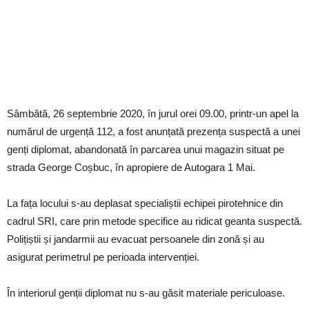
Sâmbătă, 26 septembrie 2020, în jurul orei 09.00, printr-un apel la
numărul de urgență 112, a fost anunțată prezența suspectă a unei
genți diplomat, abandonată în parcarea unui magazin situat pe
strada George Coșbuc, în apropiere de Autogara 1 Mai.
La fața locului s-au deplasat specialiștii echipei pirotehnice din
cadrul SRI, care prin metode specifice au ridicat geanta suspectă.
Polițiștii și jandarmii au evacuat persoanele din zonă și au
asigurat perimetrul pe perioada intervenției.
În interiorul genții diplomat nu s-au găsit materiale periculoase.