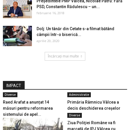
Președintele PMP Vâlcea, Nicolae Pătru: Fără
PSD, Constantin Rădulescu – un...
februarie 16, 2018
Dolj: Un tânăr din Cetate s-a filmat bătând
câmpii într-o biserică...
aprilie 20, 2020
Încărcați mai multe
IMPACT
Diverse
Administratie
Raed Arafat a anunțat 14
Primăria Râmnicu Vâlcea a
măsuri pentru reformarea
decis deschiderea creșelor
sistemului de apel...
Diverse
Ziua Poliţiei Române va fi
marcată de IPJ Vâlcea cu