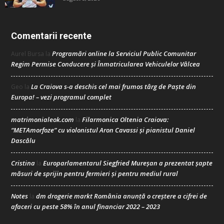
Comentarii recente
Programări online la Serviciul Public Comunitar
Aurel Bursa
la
Regim Permise Conducere şi Înmatricularea Vehiculelor Vâlcea
La Craiova s-a deschis cel mai frumos târg de Paște din
Geo
la
Europa! – vezi programul complet
matrimonialeok.com
Filarmonica Oltenia Craiova:
la
“METAmorfoze” cu violonistul Aron Cavassi și pianistul Daniel
Dascălu
Cristina
Europarlamentarul Siegfried Mureșan a prezentat șapte
la
măsuri de sprijin pentru fermieri și pentru mediul rural
Notes
dm drogerie markt România anunță o creștere a cifrei de
la
afaceri cu peste 58% în anul financiar 2022 – 2023