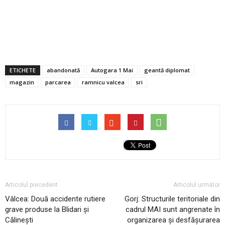
ETICHETE
abandonată
Autogara 1 Mai
geantă diplomat
magazin
parcarea
ramnicu valcea
sri
Articolul precedent
Articolul următor
Vâlcea: Două accidente rutiere
Gorj: Structurile teritoriale din
grave produse la Blidari și
cadrul MAI sunt angrenate în
Călinești
organizarea și desfășurarea