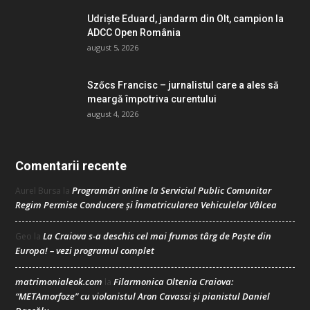
Udriște Eduard, jandarm din Olt, campion la
ADCC Open România
august 5, 2026
Szőcs Francisc – jurnalistul care a ales să
meargă împotriva curentului
august 4, 2026
Comentarii recente
Programări online la Serviciul Public Comunitar
Aurel Bursa
la
Regim Permise Conducere şi Înmatricularea Vehiculelor Vâlcea
La Craiova s-a deschis cel mai frumos târg de Paște din
Geo
la
Europa! – vezi programul complet
matrimonialeok.com
Filarmonica Oltenia Craiova:
la
“METAmorfoze” cu violonistul Aron Cavassi și pianistul Daniel