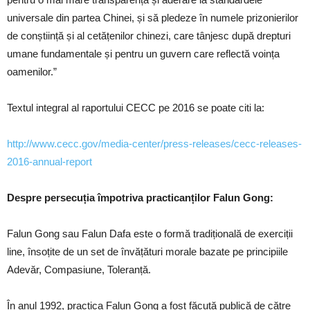
universale din partea Chinei, și să pledeze în numele prizonierilor
de conștiință și al cetățenilor chinezi, care tânjesc după drepturi
umane fundamentale și pentru un guvern care reflectă voința
oamenilor.”
Textul integral al raportului CECC pe 2016 se poate citi la:
http://www.cecc.gov/media-center/press-releases/cecc-releases-
2016-annual-report
Despre persecuția împotriva practicanților Falun Gong:
Falun Gong sau Falun Dafa este o formă tradițională de exerciții
line, însoțite de un set de învățături morale bazate pe principiile
Adevăr, Compasiune, Toleranță.
În anul 1992, practica Falun Gong a fost făcută publică de către