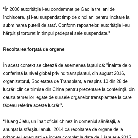
“În 2006 autoritățile l-au condamnat pe Gao la trei ani de
închisoare, și l-au suspendat timp de cinci ani pentru ‘incitare la
subminarea puterii de stat’. Conform rapoartelor, autoritățile l-au
hărțuit și torturat în timpul pedepsei sale suspendate.”
Recoltarea forțată de organe
În acest context se citează de asemenea faptul că: ”Înainte de o
conferinţă la nivel global privind transplantul, din august 2016,
organizatorul, Societatea de Transplant, a respins 10 din 28 de
lucrări clinice trimise din China pentru prezentare la conferinţă, din
cauza temerilor legate de sursele organelor transplantate la care
făceau referire aceste lucrări”.
“Huang Jiefu, un înalt oficial chinez în domeniul sănătății, a
anunțat la sfârșitul anului 2014 că recoltarea de organe de la
prizonierii executați va înceta complet la data de 1 ianuarie 2015,