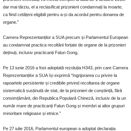
dar mai târziu, el a reclasificat prizonierii condamnați la moarte,
ca fiind cetățeni eligibili pentru a-și da acordul pentru donarea de
organe.”
Camera Reprezentanților a SUA precum și Parlamentul European
au condamnat practica recoltării forțate de organe de la prizonieri
deținuți, inclusiv practicanți Falun Gong.
Pe 13 iunie 2016 a fost adoptată rezoluția H343, prin care Camera
Reprezentanților a SUA își exprimă “îngrijorarea cu privire la
rapoartele persistente și credibile privind recoltarea de organe
sistematică susținută de stat, de la prizonieri de conștiință, fără
consimțământ, din Republica Populară Chineză, inclusiv de la un
număr mare de practicanți Falun Gong și membri ai altor grupuri
minoritare religioase și etnice.”
Pe 27 iulie 2016, Parlamentul european a adoptat declarația