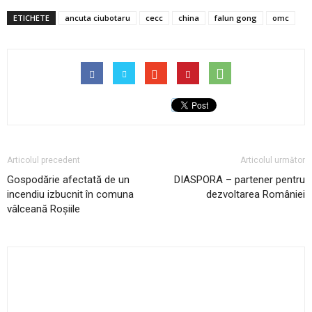
ETICHETE
ancuta ciubotaru
cecc
china
falun gong
omc
Articolul precedent
Articolul următor
Gospodărie afectată de un
DIASPORA – partener pentru
incendiu izbucnit în comuna
dezvoltarea României
vâlceană Roșiile