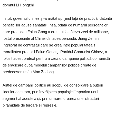
domnul Li Hongzhi.
Inițial, guvernul chinez și-a arătat sprijinul față de practică, datorită
beneficiilor aduse sănătății. Însă, odată ce numărul persoanelor
care practicau Falun Gong a crescut la câteva zeci de milioane,
fostul președinte al Chinei din acea perioadă, Jiang Zemin,
îngrijorat de contrastul care se crea între popularitatea și
moralitatea practicii Falun Gong și Partidul Comunist Chinez, a
folosit acest pretext pentru a crea o campanie politică comunistă
de eradicare după modelul campaniilor politice create de
predecesorul său Mao Zedong.
Astfel de campanii politice au scopul de consolidare a puterii
liderilor acestora, prin învrăjbirea populației împotriva unui
segment al acesteia și, prin urmare, crearea unei structuri
piramidale de teroare și represie.