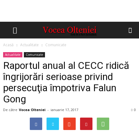
Acasă
Actualitate
Comunicate
Actualitate
Comunicate
Raportul anual al CECC ridică
îngrijorări serioase privind
persecuţia împotriva Falun
Gong
De către
Vocea Olteniei
-
ianuarie 17, 2017
0