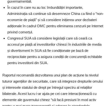
guvernamentali.
În cazul în care nu au loc îmbunătățiri importante,
Administrația să continue să desemneze China ca fiind o “non-
economie de piață” și să considere inițierea unor dezbateri
adiționale în cadrul OMC pentru eliminarea cenzurii pe Internet
privind comerțul.
Congresul SUA să considere legislații care să ceară ca
accesul pe piață al investitorilor chinezi în industriile de media
și divertisment în SUA să fie condiționate pe bază de
reciprocitate pentru a asigura condiții de concurență echitabile
pentru investitorii din SUA.
Raportul recomandă dezvoltarea unui plan de acțiune la nivelul
tuturor agențiilor de securitate, care să integreze drepturile omului
și interesele statului de drept pe întregul spectru al relațiilor
bilaterale. Acest lucru i-ar ajuta pe cei care interacționează cu
elemente ale guvernului chinez “să facă presiuni în mod activ
pentru o mai mare transparență și aderare la standardele