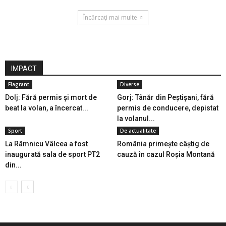
Încărcați mai multe
IMPACT
Flagrant
Diverse
Dolj: Fără permis și mort de
Gorj: Tânăr din Peștișani, fără
beat la volan, a încercat...
permis de conducere, depistat
la volanul...
Sport
De actualitate
La Râmnicu Vâlcea a fost
România primește câștig de
inaugurată sala de sport PT2
cauză în cazul Roșia Montană
din...