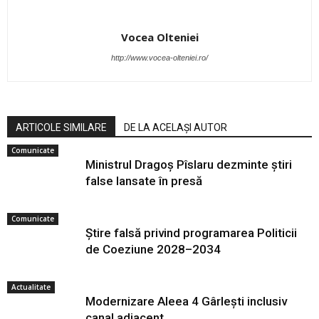
Vocea Olteniei
http://www.vocea-olteniei.ro/
ARTICOLE SIMILARE
DE LA ACELAȘI AUTOR
Comunicate
Ministrul Dragoș Pîslaru dezminte știri
false lansate în presă
Comunicate
Știre falsă privind programarea Politicii
de Coeziune 2028–2034
Actualitate
Modernizare Aleea 4 Gârlești inclusiv
canal adiacent