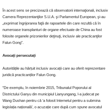
În acest sens se precizează că observatorii internaţionali, inclusiv
Camera Reprezentanţilor S.U.A. şi Parlamentul European, şi-au
„exprimat îngrijorarea faţă de rapoartele din care rezultă că în
numeroase transplanturi de organe efectuate de China au fost
folosite organele prizonierilor deţinuţi, inclusiv ale practicanţilor
Falun Gong”.
Avocați persecutați
Autoritățile au hărțuit inclusiv avocații care au oferit reprezentare
juridică practicanților Falun Gong.
“De exemplu, în noiembrie 2015, Tribunalul Poporului al
Districtului Ganyu din municipiul Lianyungang, l-a judecat pe
Wang Dushan pentru că ‘a folosit Internetul pentru a submina
legislația națională’, o acuzație care după cum spune avocatul