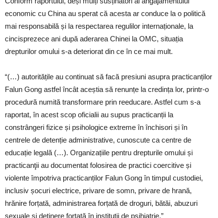
Conform raportului, deși mulți susținători ai angajamentului
economic cu China au sperat că acesta ar conduce la o politică
mai responsabilă și la respectarea regulilor internaționale, la
cincisprezece ani după aderarea Chinei la OMC, situația
drepturilor omului s-a deteriorat din ce în ce mai mult.
“(…) autoritățile au continuat să facă presiuni asupra practicanților
Falun Gong astfel încât aceștia să renunțe la credința lor, printr-o
procedură numită transformare prin reeducare. Astfel cum s-a
raportat, în acest scop oficialii au supus practicanții la
constrângeri fizice și psihologice extreme în închisori și în
centrele de detenție administrative, cunoscute ca centre de
educație legală (…). Organizațiile pentru drepturile omului și
practicanţii au documentat folosirea de practici coercitive și
violente împotriva practicanților Falun Gong în timpul custodiei,
inclusiv șocuri electrice, privare de somn, privare de hrană,
hrănire forțată, administrarea forțată de droguri, bătăi, abuzuri
sexuale și deţinere forţată în instituții de psihiatrie.”