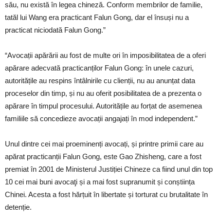
său, nu există în legea chineză. Conform membrilor de familie,
tatăl lui Wang era practicant Falun Gong, dar el însuși nu a
practicat niciodată Falun Gong.”
“Avocații apărării au fost de multe ori în imposibilitatea de a oferi
apărare adecvată practicanților Falun Gong: în unele cazuri,
autoritățile au respins întâlnirile cu clienții, nu au anunțat data
proceselor din timp, și nu au oferit posibilitatea de a prezenta o
apărare în timpul procesului. Autoritățile au forțat de asemenea
familiile să concedieze avocații angajați în mod independent.”
Unul dintre cei mai proeminenți avocați, și printre primii care au
apărat practicanții Falun Gong, este Gao Zhisheng, care a fost
premiat în 2001 de Ministerul Justiției Chineze ca fiind unul din top
10 cei mai buni avocaţi și a mai fost supranumit și conștiința
Chinei. Acesta a fost hărțuit în libertate și torturat cu brutalitate în
detenție.