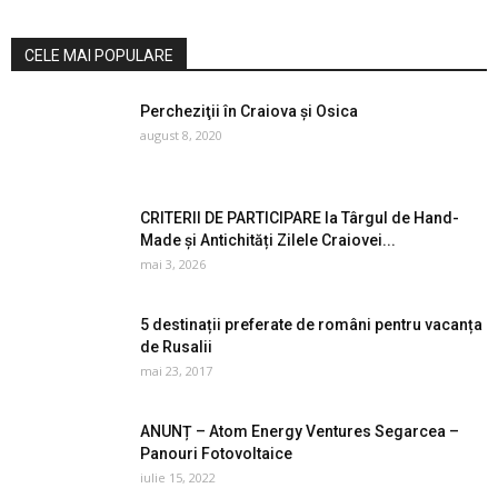
CELE MAI POPULARE
Percheziţii în Craiova şi Osica
august 8, 2020
CRITERII DE PARTICIPARE la Târgul de Hand-
Made și Antichități Zilele Craiovei...
mai 3, 2026
5 destinații preferate de români pentru vacanța
de Rusalii
mai 23, 2017
ANUNȚ – Atom Energy Ventures Segarcea –
Panouri Fotovoltaice
iulie 15, 2022