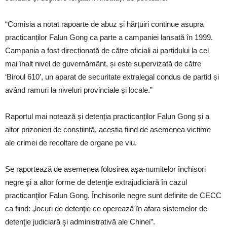
“Comisia a notat rapoarte de abuz și hărțuiri continue asupra
practicanților Falun Gong ca parte a campaniei lansată în 1999.
Campania a fost direcționată de către oficiali ai partidului la cel
mai înalt nivel de guvernământ, și este supervizată de către
‘Biroul 610’, un aparat de securitate extralegal condus de partid și
având ramuri la niveluri provinciale și locale.”
Raportul mai notează și detenția practicanților Falun Gong și a
altor prizonieri de conștiință, aceștia fiind de asemenea victime
ale crimei de recoltare de organe pe viu.
Se raportează de asemenea folosirea aşa-numitelor închisori
negre şi a altor forme de detenţie extrajudiciară în cazul
practicanţilor Falun Gong. Închisorile negre sunt definite de CECC
ca fiind: „locuri de detenţie ce operează în afara sistemelor de
detenţie judiciară şi administrativă ale Chinei”.