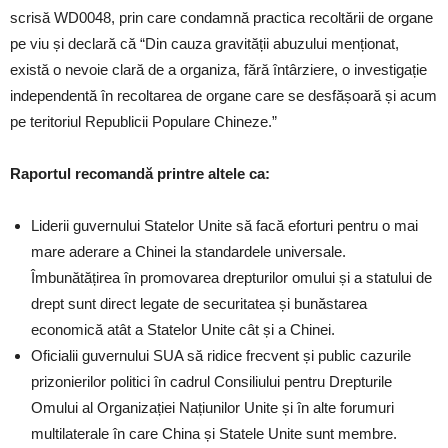
scrisă WD0048, prin care condamnă practica recoltării de organe
pe viu și declară că “Din cauza gravității abuzului menționat,
există o nevoie clară de a organiza, fără întârziere, o investigație
independentă în recoltarea de organe care se desfășoară și acum
pe teritoriul Republicii Populare Chineze.”
Raportul recomandă printre altele ca:
Liderii guvernului Statelor Unite să facă eforturi pentru o mai
mare aderare a Chinei la standardele universale.
Îmbunătățirea în promovarea drepturilor omului și a statului de
drept sunt direct legate de securitatea și bunăstarea
economică atât a Statelor Unite cât și a Chinei.
Oficialii guvernului SUA să ridice frecvent și public cazurile
prizonierilor politici în cadrul Consiliului pentru Drepturile
Omului al Organizației Națiunilor Unite și în alte forumuri
multilaterale în care China și Statele Unite sunt membre.