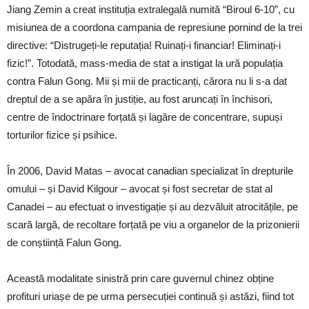
Jiang Zemin a creat instituția extralegală numită “Biroul 6-10”, cu
misiunea de a coordona campania de represiune pornind de la trei
directive: “Distrugeți-le reputația! Ruinați-i financiar! Eliminați-i
fizic!”. Totodată, mass-media de stat a instigat la ură populația
contra Falun Gong. Mii și mii de practicanți, cărora nu li s-a dat
dreptul de a se apăra în justiție, au fost aruncați în închisori,
centre de îndoctrinare forțată și lagăre de concentrare, supuși
torturilor fizice și psihice.
În 2006, David Matas – avocat canadian specializat în drepturile
omului – și David Kilgour – avocat și fost secretar de stat al
Canadei – au efectuat o investigație și au dezvăluit atrocitățile, pe
scară largă, de recoltare forțată pe viu a organelor de la prizonierii
de conștiință Falun Gong.
Această modalitate sinistră prin care guvernul chinez obține
profituri uriașe de pe urma persecuției continuă și astăzi, fiind tot